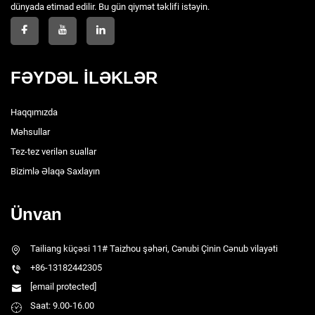
dünyada etimad edilir. Bu gün qiymət təklifi istəyin.
FƏYDƏL İLƏKLƏR
Haqqımızda
Məhsullar
Tez-tez verilən suallar
Bizimlə Əlaqə Saxlayın
Ünvan
Tailiang küçəsi 11# Taizhou şəhəri, Cənubi Çinin Cənub vilayəti
+86-13182442305
[email protected]
Saat: 9.00-16.00