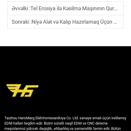
Əvvəlki :
Tel Erosiya ilə Kəsilmə Maşınının Quraşdırılması: Operatorlar Nəyə Diqqət Etməlidir?
Sonraki :
Niyə Alət və Kalıp Hazırlamaq Üçün Nağınla Elektrik Dizayn Maşını (Wire EDM) Seçməlisiniz?
Taizhou HarsMarg Elektromexanikiya Co. Ltd. sənaye emalı üçün irəliləmiş
EDM həlləri təqdim edir. Bizim sürətli naqil EDM və CNC deləmə
maşınlarımız yüksək dəqiqlik, etibarlılıq və səmərəlilik təmin edir. Bütün