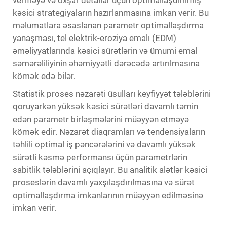
kəsici strategiyaların hazırlanmasına imkan verir. Bu
məlumatlara əsaslanan parametr optimallaşdırma
yanaşması, tel elektrik-eroziya emalı (EDM)
əməliyyatlarında kəsici sürətlərin və ümumi emal
səmərəliliyinin əhəmiyyətli dərəcədə artırılmasına
kömək edə bilər.
Statistik proses nəzarəti üsulları keyfiyyət tələblərini
qoruyarkən yüksək kəsici sürətləri davamlı təmin
edən parametr birləşmələrini müəyyən etməyə
kömək edir. Nəzarət diaqramları və tendensiyaların
təhlili optimal iş pəncərələrini və davamlı yüksək
sürətli kəsmə performansı üçün parametrlərin
sabitlik tələblərini açıqlayır. Bu analitik alətlər kəsici
proseslərin davamlı yaxşılaşdırılmasına və sürət
optimallaşdırma imkanlarının müəyyən edilməsinə
imkan verir.