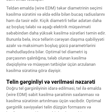
Teldən emalda (wire EDM) təkər diametrinin seçimi
kəsilmə sürətini və əldə edilə bilən bucaq radiuslarını
həm də təsir edir. Kiçik diametrli tellər adətən daha
az boşluq tələbi və aşağı elektrik müqaviməti
səbəbindən daha yüksək kəsilmə sürətləri təmin edir.
Bununla belə, incə tellərin cərəyan daşıma qabiliyyəti
azalır və maksimum boşluq gücü parametrlərini
məhdudlaşdıra bilər. Optimal tel diametri iş
parçasının qalınlığına, tələb olunan kəsilmə
dəqiqliyinə və müəyyən tətbiqlər üçün arzulanan
kəsilmə sürətinə görə dəyişir.
Telin gərginliyi və verilməsi nəzarəti
Doğru tel gərginliyinin idarə edilməsi, tel ilə emalda
(wire EDM) sabit kəsilmə şəraitinin saxlanması və
kəsilmə sürətinin artırılması üçün vacibdir. Optimal
gərginlik səviyyələri telin düzgün formasını və