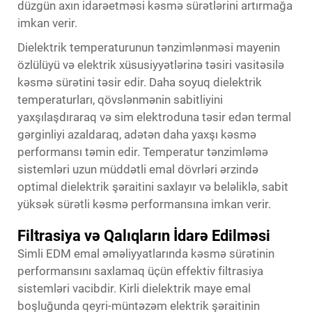
düzgün axın idarəetməsi kəsmə sürətlərini artırmağa
imkan verir.
Dielektrik temperaturunun tənzimlənməsi mayenin
özlülüyü və elektrik xüsusiyyətlərinə təsiri vasitəsilə
kəsmə sürətini təsir edir. Daha soyuq dielektrik
temperaturları, qövslənmənin sabitliyini
yaxşılaşdıraraq və sim elektroduna təsir edən termal
gərginliyi azaldaraq, adətən daha yaxşı kəsmə
performansı təmin edir. Temperatur tənzimləmə
sistemləri uzun müddətli emal dövrləri ərzində
optimal dielektrik şəraitini saxlayır və beləliklə, sabit
yüksək sürətli kəsmə performansına imkan verir.
Filtrasiya və Qalıqların İdarə Edilməsi
Simli EDM emal əməliyyatlarında kəsmə sürətinin
performansını saxlamaq üçün effektiv filtrasiya
sistemləri vacibdir. Kirli dielektrik maye emal
boşluğunda qeyri-müntəzəm elektrik şəraitinin