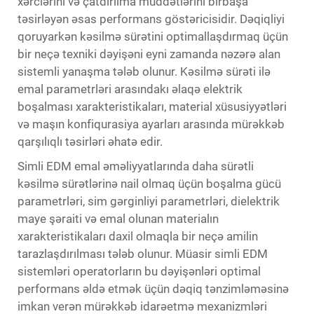
xərclərini və çatdırılma müddətlərini birbaşa
təsirləyən əsas performans göstəricisidir. Dəqiqliyi
qoruyarkən kəsilmə sürətini optimallaşdırmaq üçün
bir neçə texniki dəyişəni eyni zamanda nəzərə alan
sistemli yanaşma tələb olunur. Kəsilmə sürəti ilə
emal parametrləri arasındakı əlaqə elektrik
boşalması xarakteristikaları, material xüsusiyyətləri
və maşın konfiqurasiya ayarları arasında mürəkkəb
qarşılıqlı təsirləri əhatə edir.
Simli EDM emal əməliyyatlarında daha sürətli
kəsilmə sürətlərinə nail olmaq üçün boşalma gücü
parametrləri, sim gərginliyi parametrləri, dielektrik
maye şəraiti və emal olunan materialın
xarakteristikaları daxil olmaqla bir neçə amilin
tarazlaşdırılması tələb olunur. Müasir simli EDM
sistemləri operatorların bu dəyişənləri optimal
performans əldə etmək üçün dəqiq tənzimləməsinə
imkan verən mürəkkəb idarəetmə mexanizmləri