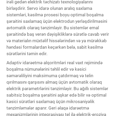
irəli gedən elektrik təchizatı texnologiyalarını
birləşdirir. Servo idarə olunan aralıq saxlama
sistemləri, kəsilmə prosesi boyu optimal boşalma
şəraitini saxlamaq üçün elektrodun yerləşdirilməsini
avtomatik olaraq tənzimləyir. Bu sistemlər emal
şəraitində baş verən dəyişikliklərə sürətlə cavab verir
və materialın müxtəlif hissələrindən və ya mürəkkəb
həndəsi formalardan keçərkən belə, sabit kəsilmə
sürətlərini təmin edir.
Adaptiv idarəetmə alqoritmləri real vaxt rejimində
boşalma nümunələrini təhlil edir və kəsici
səmərəliliyini maksimuma çatdırmaq və telin
qırılmasını qarşısını almaq üçün avtomatik olaraq
elektrik parametrlərini tənzimləyir. Bu ağıllı sistemlər
sabitsiz boşalma şəraitini aşkar edə bilir və optimal
kəsici sürətləri saxlamaq üçün mikrosaniyəlik
tənzimləmələr aparır. Geri əlaqə idarəetmə
mexanizmlərinin inteqrasiyası tel ilə elektrik-eroziya