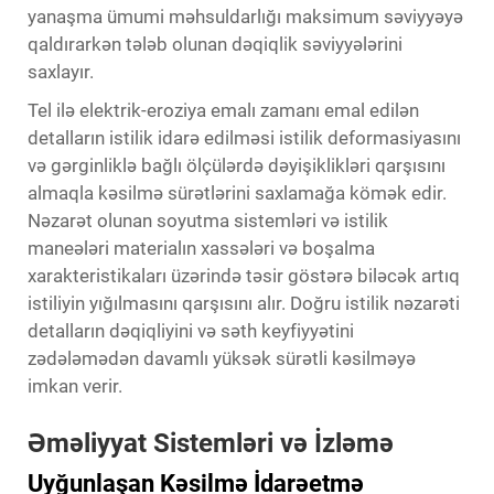
yanaşma ümumi məhsuldarlığı maksimum səviyyəyə
qaldırarkən tələb olunan dəqiqlik səviyyələrini
saxlayır.
Tel ilə elektrik-eroziya emalı zamanı emal edilən
detalların istilik idarə edilməsi istilik deformasiyasını
və gərginliklə bağlı ölçülərdə dəyişiklikləri qarşısını
almaqla kəsilmə sürətlərini saxlamağa kömək edir.
Nəzarət olunan soyutma sistemləri və istilik
maneələri materialın xassələri və boşalma
xarakteristikaları üzərində təsir göstərə biləcək artıq
istiliyin yığılmasını qarşısını alır. Doğru istilik nəzarəti
detalların dəqiqliyini və səth keyfiyyətini
zədələmədən davamlı yüksək sürətli kəsilməyə
imkan verir.
Əməliyyat Sistemləri və İzləmə
Uyğunlaşan Kəsilmə İdarəetmə