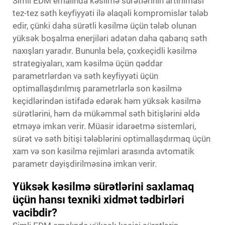
Simli EDM emalında kəsilmə sürətlərinin artırılması
tez-tez səth keyfiyyəti ilə əlaqəli kompromislər tələb
edir, çünki daha sürətli kəsilmə üçün tələb olunan
yüksək boşalma enerjiləri adətən daha qabarıq səth
naxışları yaradır. Bununla belə, çoxkeçidli kəsilmə
strategiyaları, xam kəsilmə üçün qəddar
parametrlərdən və səth keyfiyyəti üçün
optimallaşdırılmış parametrlərlə son kəsilmə
keçidlərindən istifadə edərək həm yüksək kəsilmə
sürətlərini, həm də mükəmməl səth bitişlərini əldə
etməyə imkan verir. Müasir idarəetmə sistemləri,
sürət və səth bitişi tələblərini optimallaşdırmaq üçün
xam və son kəsilmə rejimləri arasında avtomatik
parametr dəyişdirilməsinə imkan verir.
Yüksək kəsilmə sürətlərini saxlamaq
üçün hansı texniki xidmət tədbirləri
vacibdir?