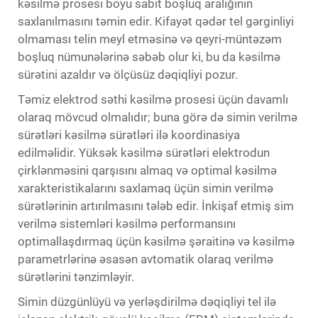
kəsilmə prosesi boyu sabit boşluq aralığının
saxlanılmasını təmin edir. Kifayət qədər tel gərginliyi
olmaması telin meyl etməsinə və qeyri-müntəzəm
boşluq nümunələrinə səbəb olur ki, bu da kəsilmə
sürətini azaldır və ölçüsüz dəqiqliyi pozur.
Təmiz elektrod səthi kəsilmə prosesi üçün davamlı
olaraq mövcud olmalıdır; buna görə də simin verilmə
sürətləri kəsilmə sürətləri ilə koordinasiya
edilməlidir. Yüksək kəsilmə sürətləri elektrodun
çirklənməsini qarşısını almaq və optimal kəsilmə
xarakteristikalarını saxlamaq üçün simin verilmə
sürətlərinin artırılmasını tələb edir. İnkişaf etmiş sim
verilmə sistemləri kəsilmə performansını
optimallaşdırmaq üçün kəsilmə şəraitinə və kəsilmə
parametrlərinə əsasən avtomatik olaraq verilmə
sürətlərini tənzimləyir.
Simin düzgünlüyü və yerləşdirilmə dəqiqliyi tel ilə