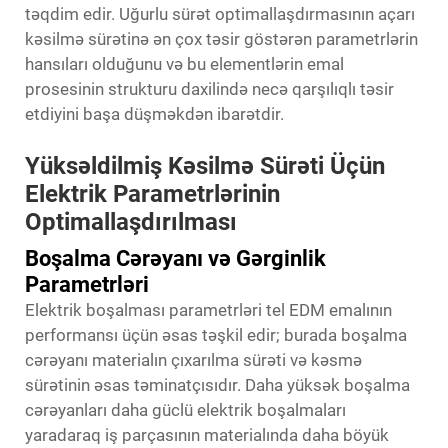
təqdim edir. Uğurlu sürət optimallaşdırmasının açarı
kəsilmə sürətinə ən çox təsir göstərən parametrlərin
hansıları olduğunu və bu elementlərin emal
prosesinin strukturu daxilində necə qarşılıqlı təsir
etdiyini başa düşməkdən ibarətdir.
Yüksəldilmiş Kəsilmə Sürəti Üçün
Elektrik Parametrlərinin
Optimallaşdırılması
Boşalma Cərəyanı və Gərginlik
Parametrləri
Elektrik boşalması parametrləri tel EDM emalının
performansı üçün əsas təşkil edir; burada boşalma
cərəyanı materialın çıxarılma sürəti və kəsmə
sürətinin əsas təminatçısıdır. Daha yüksək boşalma
cərəyanları daha güclü elektrik boşalmaları
yaradaraq iş parçasının materialında daha böyük