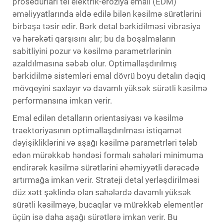
prosedurları tel elektrik-eroziya emalı (EDM)
əməliyyatlarında əldə edilə bilən kəsilmə sürətlərini
birbaşa təsir edir. Bərk detal bərkidilməsi vibrasiya
və hərəkəti qarşısını alır; bu da boşalmaların
sabitliyini pozur və kəsilmə parametrlərinin
azaldılmasına səbəb olur. Optimallaşdırılmış
bərkidilmə sistemləri emal dövrü boyu detalın dəqiq
mövqeyini saxlayır və davamlı yüksək sürətli kəsilmə
performansına imkan verir.
Emal edilən detalların orientasiyası və kəsilmə
traektoriyasının optimallaşdırılması istiqamət
dəyişikliklərini və aşağı kəsilmə parametrləri tələb
edən mürəkkəb həndəsi formalı sahələri minimuma
endirərək kəsilmə sürətlərini əhəmiyyətli dərəcədə
artırmağa imkan verir. Strateji detal yerləşdirilməsi
düz xətt şəklində olan sahələrdə davamlı yüksək
sürətli kəsilməyə, bucaqlar və mürəkkəb elementlər
üçün isə daha aşağı sürətlərə imkan verir. Bu