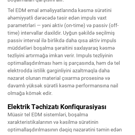
Tel EDM emal əməliyyatlarında kəsmə sürətini
əhəmiyyətli dərəcədə təsir edən impuls vaxt
parametrləri — yəni aktiv (on-time) və passiv (off-
time) intervallar daxildir. Uyğun şəkildə seçilmiş
passiv interval ilə birlikdə daha qısa aktiv impuls
müddətləri boşalma şəraitini saxlayaraq kəsmə
tezliyini artırmağa imkan verir. Impuls tezliyinin
optimallaşdırılması həm iş parçasında, həm də tel
elektrodda istilik gərginliyini azaltmaqla daha
nəzarət olunan material çıxarma prosesinə və
davamlı yüksək sürətli kəsmə performansına nail
olmağa kömək edir.
Elektrik Təchizatı Konfiqurasiyası
Müasir tel EDM sistemləri, boşalma
xarakteristikalarının və kəsilmə sürətinin
optimallaşdırılmasının dəqiq nəzarətini təmin edən