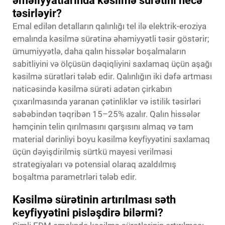
əməliyyatlarında kəsilmə sürətini necə
təsirləyir?
Emal edilən detalların qalınlığı tel ilə elektrik-eroziya
emalında kəsilmə sürətinə əhəmiyyətli təsir göstərir;
ümumiyyətlə, daha qalın hissələr boşalmaların
sabitliyini və ölçüsün dəqiqliyini saxlamaq üçün aşağı
kəsilmə sürətləri tələb edir. Qalınlığın iki dəfə artması
nəticəsində kəsilmə sürəti adətən çirkabın
çıxarılmasında yaranan çətinliklər və istilik təsirləri
səbəbindən təqribən 15–25% azalır. Qalın hissələr
həmçinin telin qırılmasını qarşısını almaq və tam
material dərinliyi boyu kəsilmə keyfiyyətini saxlamaq
üçün dəyişdirilmiş sürtkü mayesi verilməsi
strategiyaları və potensial olaraq azaldılmış
boşaltma parametrləri tələb edir.
Kəsilmə sürətinin artırılması səth
keyfiyyətini pisləşdirə bilərmi?