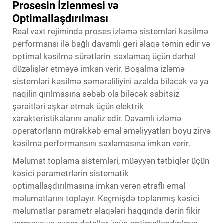
Prosesin İzlenmesi və
Optimallaşdırılması
Real vaxt rejimində proses izləmə sistemləri kəsilmə
performansı ilə bağlı davamlı geri əlaqə təmin edir və
optimal kəsilmə sürətlərini saxlamaq üçün dərhal
düzəlişlər etməyə imkan verir. Boşalma izləmə
sistemləri kəsilmə səmərəliliyini azalda biləcək və ya
naqilin qırılmasına səbəb ola biləcək sabitsiz
şəraitləri aşkar etmək üçün elektrik
xarakteristikalarını analiz edir. Davamlı izləmə
operatorların mürəkkəb emal əməliyyatları boyu zirvə
kəsilmə performansını saxlamasına imkan verir.
Məlumat toplama sistemləri, müəyyən tətbiqlər üçün
kəsici parametrlərin sistematik
optimallaşdırılmasına imkan verən ətraflı emal
məlumatlarını toplayır. Keçmişdə toplanmış kəsici
məlumatlar parametr əlaqələri haqqında dərin fikir
verməyə və oxşar detallar üçün optimallaşdırılmış