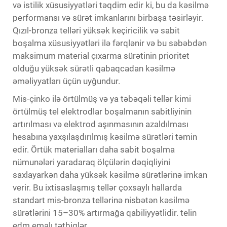
və istilik xüsusiyyətləri təqdim edir ki, bu da kəsilmə
performansı və sürət imkanlarını birbaşa təsirləyir.
Qızıl-bronza telləri yüksək keçiricilik və sabit
boşalma xüsusiyyətləri ilə fərqlənir və bu səbəbdən
maksimum material çıxarma sürətinin prioritet
olduğu yüksək sürətli qabaqcadan kəsilmə
əməliyyatları üçün uyğundur.
Mis-çinko ilə örtülmüş və ya təbəqəli tellər kimi
örtülmüş tel elektrodlar boşalmanın sabitliyinin
artırılması və elektrod aşınmasının azaldılması
hesabına yaxşılaşdırılmış kəsilmə sürətləri təmin
edir. Örtük materialları daha sabit boşalma
nümunələri yaradaraq ölçülərin dəqiqliyini
saxlayarkən daha yüksək kəsilmə sürətlərinə imkan
verir. Bu ixtisaslaşmış tellər çoxsaylı hallarda
standart mis-bronza tellərinə nisbətən kəsilmə
sürətlərini 15–30% artırmağa qabiliyyətlidir.
telin
edm emalı
tətbiqlər.