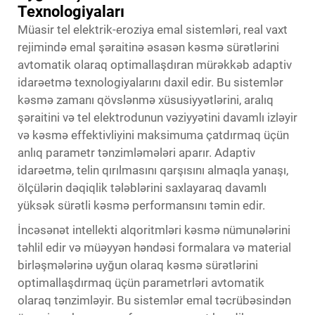
Texnologiyaları
Müasir tel elektrik-eroziya emal sistemləri, real vaxt
rejimində emal şəraitinə əsasən kəsmə sürətlərini
avtomatik olaraq optimallaşdıran mürəkkəb adaptiv
idarəetmə texnologiyalarını daxil edir. Bu sistemlər
kəsmə zamanı qövslənmə xüsusiyyətlərini, aralıq
şəraitini və tel elektrodunun vəziyyətini davamlı izləyir
və kəsmə effektivliyini maksimuma çatdırmaq üçün
anlıq parametr tənzimləmələri aparır. Adaptiv
idarəetmə, telin qırılmasını qarşısını almaqla yanaşı,
ölçülərin dəqiqlik tələblərini saxlayaraq davamlı
yüksək sürətli kəsmə performansını təmin edir.
İncəsənət intellekti alqoritmləri kəsmə nümunələrini
təhlil edir və müəyyən həndəsi formalara və material
birləşmələrinə uyğun olaraq kəsmə sürətlərini
optimallaşdırmaq üçün parametrləri avtomatik
olaraq tənzimləyir. Bu sistemlər emal təcrübəsindən