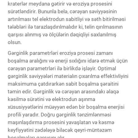
kraterlər meydana gətirir və eroziya prosesini
sürətləndirir. Bununla belə, cərəyan səviyyəsinin
artırılması tel elektrodun sabitliyi və səth bitirilməsi
tələbləri ilə tarazlaşdırılmalıdır ki, telin qırılmasının
qarşısı alınmış və ölçülərin dəqiqliyi saxlanılmış
olsun.
Gərginlik parametrləri eroziya prosesi zamanı
boşalma aralığını və enerji sıxlığını idarə etmək üçün
cərəyan parametrləri ilə birlikdə işləyir. Optimal
gərginlik səviyyələri materialın çıxarılma effektivliyini
maksimuma çatdırarkən sabit boşalma şəraitini
təmin edir. Gərginlik və cərəyan arasındakı əlaqə
kəsilmə sürətini və elektrodun aşınma
xüsusiyyətlərini müəyyən edən bir boşalma enerjisi
profili yaradır. Doğru gərginlik tənzimlənməsi
maşınlaşdırma prosesini yavaşlatan və kəsmə
keyfiyyətini zədələyə biləcək qeyri-müntəzəm
boşalmaları qarşısını alır.