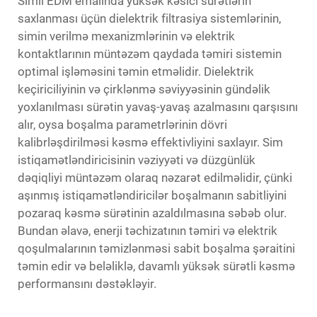
Simli EDM emalında yüksək kəsici sürətlərin
saxlanması üçün dielektrik filtrasiya sistemlərinin,
simin verilmə mexanizmlərinin və elektrik
kontaktlarının müntəzəm qaydada təmiri sistemin
optimal işləməsini təmin etməlidir. Dielektrik
keçiriciliyinin və çirklənmə səviyyəsinin gündəlik
yoxlanılması sürətin yavaş-yavaş azalmasını qarşısını
alır, oysa boşalma parametrlərinin dövri
kalibrləşdirilməsi kəsmə effektivliyini saxlayır. Sim
istiqamətləndiricisinin vəziyyəti və düzgünlük
dəqiqliyi müntəzəm olaraq nəzarət edilməlidir, çünki
aşınmış istiqamətləndiricilər boşalmanın sabitliyini
pozaraq kəsmə sürətinin azaldılmasına səbəb olur.
Bundan əlavə, enerji təchizatının təmiri və elektrik
qoşulmalarının təmizlənməsi sabit boşalma şəraitini
təmin edir və beləliklə, davamlı yüksək sürətli kəsmə
performansını dəstəkləyir.