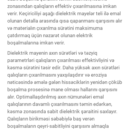
zonasından qalıqların effektiv çıxarılmasına imkan
verir. Keçiriciliyi aşağı dielektrik mayelər teli ilə emal
olunan detalla arasında qısa qapanmanı qarşısını alır
və materialın çıxarılma sürətini maksimuma
çatdırmaq üçün nəzarət olunan elektrik
boşalmalarına imkan verir.
Dielektrik mayenin axın sürətləri və təzyiq
parametrləri qalıqların çıxarılması effektivliyini və
kəsmə sürətini təsir edir. Daha yüksək axın sürətləri
qalıqların çıxarılmasını yaxşılaşdırır və eroziya
nəticəsində əmələ gələn hissəciklərin yenidən çöküb
boşalma prosesinə mane olması hallarını qarşısını
alır. Optimallaşdırılmış axın nümunələri emal
qalıqlarının davamlı çıxarılmasını təmin edərkən,
kəsmə zonasında sabit dielektrik şəraitini saxlayır.
Qalıqların birikməsi səbəbiylə baş verən
boşalmaların qeyri-sabitliyini qarşısını almaqla