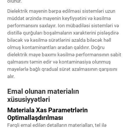
olunur.
Dielektrik mayenin bərpa edilməsi sistemləri uzun
müddət ərzində mayenin keyfiyyətini və kəsilmə
performansını saxlayır. Ion mübadiləsi sistemləri və
distillə qurğuları boşalmaların xarakterini pisləşdirə
biləcək və kəsilmə sürətlərini azalda biləcək həll
olmuş kontaminantları aradan qaldırır. Doğru
dielektrik maye baxımı kəsilmə performansının sabit
qalmasını təmin edir və kontaminasiya olunmuş
mayelərlə bağlı qradual sürət azalmasının qarşısını
alır.
Emal olunan materialın
xüsusiyyətləri
Materiala Xas Parametrlərin
Optimallaşdırılması
Fərqli emal edilən detalların materialları, tel ilə