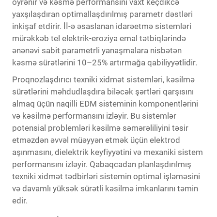
öyrənir və kəsmə performansını vaxt keçdikcə
yaxşılaşdıran optimallaşdırılmış parametr dəstləri
inkişaf etdirir. İİ-ə əsaslanan idarəetmə sistemləri
mürəkkəb tel elektrik-eroziya emal tətbiqlərində
ənənəvi sabit parametrli yanaşmalara nisbətən
kəsmə sürətlərini 10–25% artırmağa qabiliyyətlidir.
Proqnozlaşdırıcı texniki xidmət sistemləri, kəsilmə
sürətlərini məhdudlaşdıra biləcək şərtləri qarşısını
almaq üçün naqilli EDM sisteminin komponentlərini
və kəsilmə performansını izləyir. Bu sistemlər
potensial problemləri kəsilmə səmərəliliyini təsir
etməzdən əvvəl müəyyən etmək üçün elektrod
aşınmasını, dielektrik keyfiyyətini və mexaniki sistem
performansını izləyir. Qabaqcadan planlaşdırılmış
texniki xidmət tədbirləri sistemin optimal işləməsini
və davamlı yüksək sürətli kəsilmə imkanlarını təmin
edir.