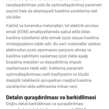
tarazlaşdırılması yolu ilə optimallaşdırılmış parametr
seçimi hələ də əhəmiyyətli kəsilmə sürətlərinə nail
ola bilər.
Karbid və keramika materialları, tel elektrik-eroziya
emalı (EDM) əməliyyatlarında qəbul edilə bilən
kəsilmə sürətlərini əldə etmək üçün xüsusi kəsilmə
strategiyalarını tələb edir. Bu sərt materiallar adətən
elektrodun çoxlu aşınmasını qarşısını almaq və
kəsilmə sabitliyini saxlamaq üçün daha aşağı
boşalma enerjiləri və dəyişdirilmiş impuls
vaxtlamasını tələb edir. İrəliləmiş parametr
optimallaşdırılması səth keyfiyyətini və ölçülü
dəqiqlik tələblərini qoruyarkən məqbul kəsilmə
sürətlərinin əldə edilməsinə imkan verir.
Detalın quraşdırılması və bərkidilməsi
Doğru detal bərkidilməsi və quraşdırılması