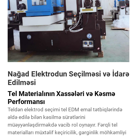
Nağad Elektrodun Seçilməsi və İdarə
Edilməsi
Tel Materialının Xassələri və Kəsmə
Performansı
Teldən elektrod seçimi tel EDM emal tətbiqlərində
əldə edilə bilən kəsilmə sürətlərini
müəyyənləşdirməkdə vacib rol oynayır. Fərqli tel
materialları müxtəlif keçiricilik, gərginlik möhkəmliyi