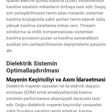
işlənən elektrik-qövslü kəsilmə (EDM) sistemlərində
kəsilmə sürətinin imkanlarını birbaşa təsir edir. Dəqiq
sim yerləşdirilməsini təmin edən mexaniki sistemlər
kəsilmə boşluğunda sabit şərtləri təmin edərək daha
yüksək kəsilmə sürətlərinə imkan verir. Titreşim
söndürmə və istilik kompensasiyası sistemləri
kəsilmə prosesini pozan və kəsilmə səmərəliliyini
azaldan sim yerləşdirilməsinin dəyişmələrini qarşısını
alır.
Dielektrik Sistemin
Optimallaşdırılması
Mayenin Keçiriciliyi və Axını İdarəetməsi
Dielektrik mayenin xassələri tel ilə elektrik daşıyıcı
eroziyası (EDM) emal əməliyyatlarında kəsmə
sürətinin performansını əhəmiyyətli dərəcədə təsir
edir. Doğru dielektrik mayenin keçiriciliyi səviyyələri
sabit boşalma şəraitini təmin edərkən, kəsmə