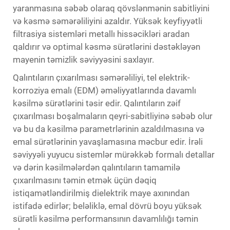
yaranmasına səbəb olaraq qövslənmənin sabitliyini
və kəsmə səmərəliliyini azaldır. Yüksək keyfiyyətli
filtrasiya sistemləri metallı hissəcikləri aradan
qaldırır və optimal kəsmə sürətlərini dəstəkləyən
mayenin təmizlik səviyyəsini saxlayır.
Qalıntıların çıxarılması səmərəliliyi, tel elektrik-
korroziya emalı (EDM) əməliyyatlarında davamlı
kəsilmə sürətlərini təsir edir. Qalıntıların zəif
çıxarılması boşalmaların qeyri-sabitliyinə səbəb olur
və bu da kəsilmə parametrlərinin azaldılmasına və
emal sürətlərinin yavaşlamasına məcbur edir. İrəli
səviyyəli yuyucu sistemlər mürəkkəb formalı detallar
və dərin kəsilmələrdən qalıntıların tamamilə
çıxarılmasını təmin etmək üçün dəqiq
istiqamətləndirilmiş dielektrik maye axınından
istifadə edirlər; beləliklə, emal dövrü boyu yüksək
sürətli kəsilmə performansının davamlılığı təmin