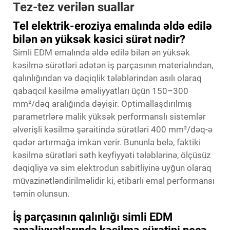
Tez-tez verilən suallar
Tel elektrik-eroziya emalında əldə edilə
bilən ən yüksək kəsici sürət nədir?
Simli EDM emalında əldə edilə bilən ən yüksək
kəsilmə sürətləri adətən iş parçasının materialından,
qalınlığından və dəqiqlik tələblərindən asılı olaraq
qabaqcıl kəsilmə əməliyyatları üçün 150–300
mm²/dəq aralığında dəyişir. Optimallaşdırılmış
parametrlərə malik yüksək performanslı sistemlər
əlverişli kəsilmə şəraitində sürətləri 400 mm²/dəq-ə
qədər artırmağa imkan verir. Bununla belə, faktiki
kəsilmə sürətləri səth keyfiyyəti tələblərinə, ölçüsüz
dəqiqliyə və sim elektrodun sabitliyinə uyğun olaraq
müvazinətləndirilməlidir ki, etibarlı emal performansı
təmin olunsun.
İş parçasının qalınlığı simli EDM