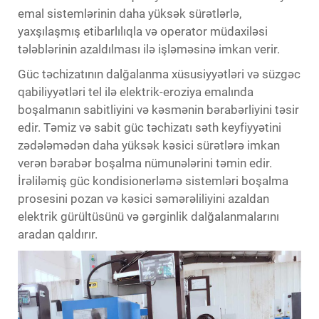
emal sistemlərinin daha yüksək sürətlərlə,
yaxşılaşmış etibarlılıqla və operator müdaxiləsi
tələblərinin azaldılması ilə işləməsinə imkan verir.
Güc təchizatının dalğalanma xüsusiyyətləri və süzgəc
qabiliyyətləri tel ilə elektrik-eroziya emalında
boşalmanın sabitliyini və kəsmənin bərabərliyini təsir
edir. Təmiz və sabit güc təchizatı səth keyfiyyətini
zədələmədən daha yüksək kəsici sürətlərə imkan
verən bərabər boşalma nümunələrini təmin edir.
İrəliləmiş güc kondisionerləmə sistemləri boşalma
prosesini pozan və kəsici səmərəliliyini azaldan
elektrik gürültüsünü və gərginlik dalğalanmalarını
aradan qaldırır.