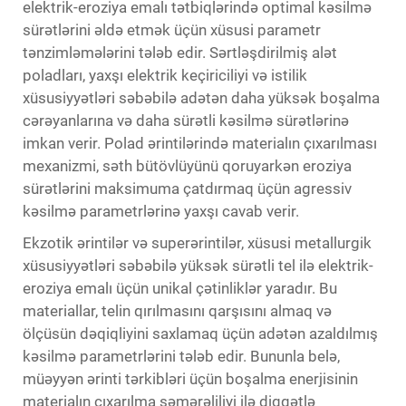
elektrik-eroziya emalı tətbiqlərində optimal kəsilmə
sürətlərini əldə etmək üçün xüsusi parametr
tənzimləmələrini tələb edir. Sərtləşdirilmiş alət
poladları, yaxşı elektrik keçiriciliyi və istilik
xüsusiyyətləri səbəbilə adətən daha yüksək boşalma
cərəyanlarına və daha sürətli kəsilmə sürətlərinə
imkan verir. Polad ərintilərində materialın çıxarılması
mexanizmi, səth bütövlüyünü qoruyarkən eroziya
sürətlərini maksimuma çatdırmaq üçün agressiv
kəsilmə parametrlərinə yaxşı cavab verir.
Ekzotik ərintilər və superərintilər, xüsusi metallurgik
xüsusiyyətləri səbəbilə yüksək sürətli tel ilə elektrik-
eroziya emalı üçün unikal çətinliklər yaradır. Bu
materiallar, telin qırılmasını qarşısını almaq və
ölçüsün dəqiqliyini saxlamaq üçün adətən azaldılmış
kəsilmə parametrlərini tələb edir. Bununla belə,
müəyyən ərinti tərkibləri üçün boşalma enerjisinin
materialın çıxarılma səmərəliliyi ilə diqqətlə