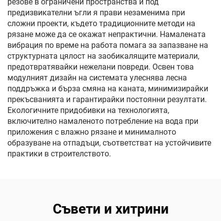
резове в ограничени пространства и под
предизвикателни ъгли я прави незаменима при
сложни проекти, където традиционните методи на
рязане може да се окажат непрактични. Намалената
вибрация по време на работа помага за запазване на
структурната цялост на заобикалящите материали,
предотвратявайки нежелани повреди. Освен това
модулният дизайн на системата улеснява лесна
поддръжка и бърза смяна на каната, минимизирайки
прекъсванията и гарантирайки постоянни резултати.
Екологичните придобивки на технологията,
включително намаленото потребление на вода при
приложения с влажно рязане и минималното
образуване на отпадъци, съответстват на устойчивите
практики в строителството.
Съвети и хитрини