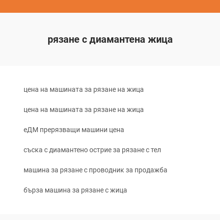
рязане с диамантена жица
цена на машината за рязане на жица
цена на машината за рязане на жица
еДМ прерязващи машини цена
съска с диамантено острие за рязане с тел
машина за рязане с проводник за продажба
бърза машина за рязане с жица