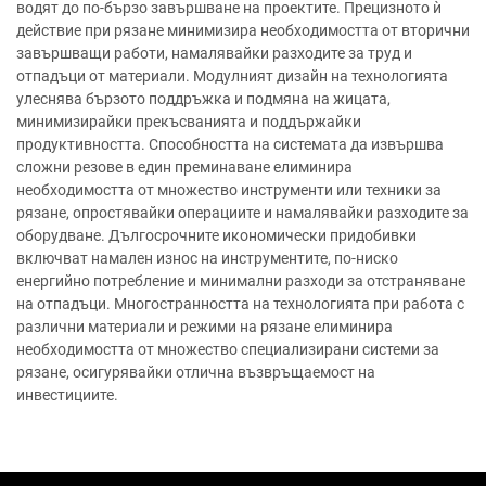
водят до по-бързо завършване на проектите. Прецизното ѝ
действие при рязане минимизира необходимостта от вторични
завършващи работи, намалявайки разходите за труд и
отпадъци от материали. Модулният дизайн на технологията
улеснява бързото поддръжка и подмяна на жицата,
минимизирайки прекъсванията и поддържайки
продуктивността. Способността на системата да извършва
сложни резове в един преминаване елиминира
необходимостта от множество инструменти или техники за
рязане, опростявайки операциите и намалявайки разходите за
оборудване. Дългосрочните икономически придобивки
включват намален износ на инструментите, по-ниско
енергийно потребление и минимални разходи за отстраняване
на отпадъци. Многостранността на технологията при работа с
различни материали и режими на рязане елиминира
необходимостта от множество специализирани системи за
рязане, осигурявайки отлична възвръщаемост на
инвестициите.