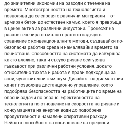
до значителни икономии на разходи с течение на
времето. Многостранността на технологията ѝ
позволява да се справя с различни материали – от
армиран бетон до естествен камък, което я превръща
в ценен актив за различни индустрии. Процесът на
рязане генерира по-малко прах и отпадъци в
сравнение с конвенционалните методи, създавайки по-
безопасна работна среда и намалявайки времето за
почистване. Способността на системата да извършва
както влажно, така и съсухо рязане осигурява
гъвкавост при различни работни условия, докато
относително тихата ѝ работа я прави подходяща за
зони, чувствителни към шум. Дизайнът на диамантния
канат позволява дистанционно управление, което
подобрява безопасността на работниците по време на
опасни задачи по рязане. Ефективността на
технологията по отношение на скоростта на рязане и
консумацията на енергия води до подобрена
продуктивност и намалени оперативни разходи.
Нейната способност за извършване на прецизни