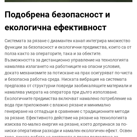
Подобрена безопасност и
екологична ефективност
Системата за рязане с диамантен канап интегрира множество
функции за безопасност и екологични предимства, които са от
полза както за операторите, така и за обектите.
Възможността за дистанционно управление на технологията
намалява излагането на работниците на опасни условия,
докато механизмите за потискане на прах осигуряват по-чиста
и безопасна работна среда. Ниската вибрация на системата
предпазва от структурни повреди заобикалящите материали и
намалява умората на оператора при дълго използване.
Екологичните предимства включват намалено потребление на
вода при приложения с влажно рязане и минимално
генериране на отпадъци в сравнение с традиционните методи
за рязане. Ефективното действие на рязане на технологията
изисква по-малко енергия на рязане, което допринася за по-
ниски оперативни разходи и намален екологичен ефект. Освен
това, тихата работа на системата я прави подходяща за