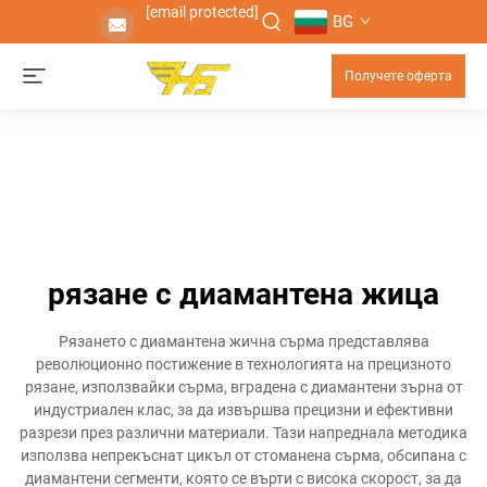
[email protected]
BG
Получете оферта
рязане с диамантена жица
Рязането с диамантена жична сърма представлява
революционно постижение в технологията на прецизното
рязане, използвайки сърма, вградена с диамантени зърна от
индустриален клас, за да извършва прецизни и ефективни
разрези през различни материали. Тази напреднала методика
използва непрекъснат цикъл от стоманена сърма, обсипана с
диамантени сегменти, която се върти с висока скорост, за да