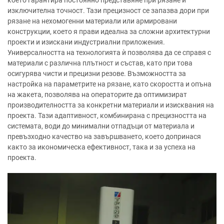
което гарантира постоянно представяне при рязане и
изключителна точност. Тази прецизност се запазва дори при
рязане на нехомогенни материали или армировани
конструкции, което я прави идеална за сложни архитектурни
проекти и изискани индустриални приложения.
Универсалността на технологията ѝ позволява да се справя с
материали с различна плътност и състав, като при това
осигурява чисти и прецизни резове. Възможността за
настройка на параметрите на рязане, като скоростта и опъна
на жакета, позволява на операторите да оптимизират
производителността за конкретни материали и изисквания на
проекта. Тази адаптивност, комбинирана с прецизността на
системата, води до минимални отпадъци от материала и
превъзходно качество на завършването, което допринася
както за икономическа ефективност, така и за успеха на
проекта.