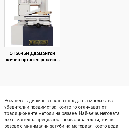
QT5645H Диамантен
жичен пръстен режеща
машина
Рязането с диамантен канат предлага множество
убедителни предимства, които го отличават от
традиционните методи на рязане. Най-вече, неговата
изключителна прецизност позволява чисти, точни
резове с минимални загуби на материал, което води