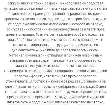
осигури чисти и точни разрези. Технологията се представя
успешно както при влажни, така и при съвсем съхи условия на
рязане, което я прави универсална за различни еко-среди.
Процесът включва сърмата да се води от серия блокчета, като
се поддържа оптимално напрежение и скорост на рязане,
осигурявайки постоянни висококачествени резултати през
цялата операция. Този метод на рязане е особено ефективен
при обработката на твърди материали като бетон, камък,
метал и армировани конструкции. Способността на
диамантената жична пила да прорязва големи обеми
материал с минимални отпадъци и понижен ниво на шум
направи този инструмент незаменим в строителството,
минната индустрия и производствените сектори.
Прецизността на технологията позволява сложни и замаслени
разрези и форми, като в същото време се запазва
структурната цялостност – което е от решаващо значение за
сложни архитектурни проекти и събарянето на сгради. Освен
това, системата за охлаждане на инструмента предотвратява
прегряването по време на работа, удължавайки живота на
инструмента и поддържайки високото качество на рязане.