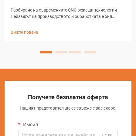
Разбиране на съвременните CNC режещи технологии
Пейзажът на производството и обработката е бил
революционизиран от CNC режещи решения, които
трансформират начина, по който цеховете подхождат
Вижте повече
към задачите за прецизно рязане. Тези сложни системи
комбинират компютърно-...
Получете безплатна оферта
Нашият представител ще се свърже с вас скоро.
Имейл
0/100