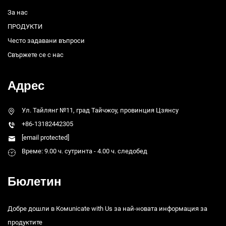
За нас
ПРОДУКТИ
Често задавани въпроси
Свържете се с нас
Адрес
Ул. Тайлянг №11, град Тайчжоу, провинция Цзянсу
+86-13182442305
[email protected]
Време: 9.00 ч. сутринта - 4.00 ч. следобед
Бюлетин
Добре дошли в Комunicate with Us за най-новата информация за
продуктите