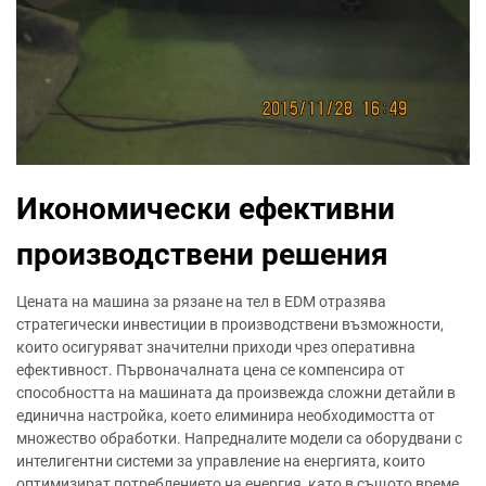
Икономически ефективни
производствени решения
Цената на машина за рязане на тел в EDM отразява
стратегически инвестиции в производствени възможности,
които осигуряват значителни приходи чрез оперативна
ефективност. Първоначалната цена се компенсира от
способността на машината да произвежда сложни детайли в
единична настройка, което елиминира необходимостта от
множество обработки. Напредналите модели са оборудвани с
интелигентни системи за управление на енергията, които
оптимизират потреблението на енергия, като в същото време