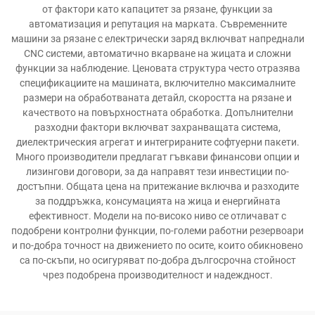
от фактори като капацитет за рязане, функции за
автоматизация и репутация на марката. Съвременните
машини за рязане с електрически заряд включват напреднали
СNC системи, автоматично вкарване на жицата и сложни
функции за наблюдение. Ценовата структура често отразява
спецификациите на машината, включително максималните
размери на обработваната детайл, скоростта на рязане и
качеството на повърхностната обработка. Допълнителни
разходни фактори включват захранващата система,
диелектрическия агрегат и интегрираните софтуерни пакети.
Много производители предлагат гъвкави финансови опции и
лизингови договори, за да направят тези инвестиции по-
достъпни. Общата цена на притежание включва и разходите
за поддръжка, консумацията на жица и енергийната
ефективност. Модели на по-високо ниво се отличават с
подобрени контролни функции, по-големи работни резервоари
и по-добра точност на движението по осите, които обикновено
са по-скъпи, но осигуряват по-добра дългосрочна стойност
чрез подобрена производителност и надеждност.