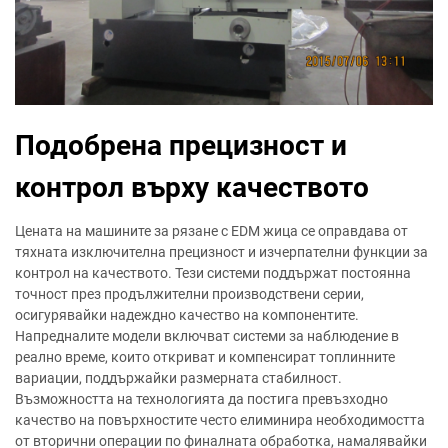
Подобрена прецизност и
контрол върху качеството
Цената на машините за рязане с EDM жица се оправдава от
тяхната изключителна прецизност и изчерпателни функции за
контрол на качеството. Тези системи поддържат постоянна
точност през продължителни производствени серии,
осигурявайки надеждно качество на компонентите.
Напредналите модели включват системи за наблюдение в
реално време, които откриват и компенсират топлинните
вариации, поддържайки размерната стабилност.
Възможността на технологията да постига превъзходно
качество на повърхностите често елиминира необходимостта
от вторични операции по финалната обработка, намалявайки