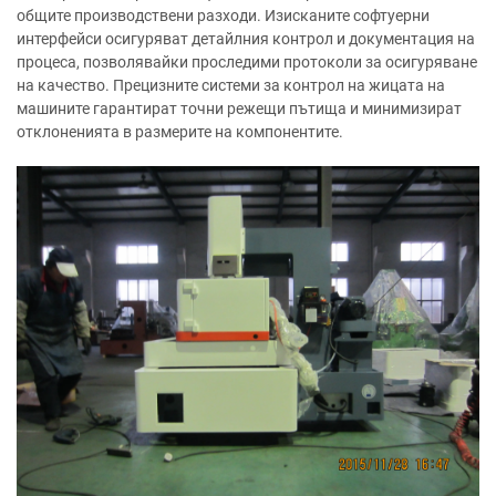
общите производствени разходи. Изисканите софтуерни
интерфейси осигуряват детайлния контрол и документация на
процеса, позволявайки проследими протоколи за осигуряване
на качество. Прецизните системи за контрол на жицата на
машините гарантират точни режещи пътища и минимизират
отклоненията в размерите на компонентите.