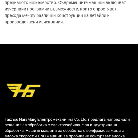
прецизното инженерство. Съвременните машини включват
изчерпани програмни възможности, които опростяват
прехода между различни конструкции на детайли и
производствени изисквания.
Taizhou HarsMarg Електромеханична Co. Ltd. предлага напреднали
решения за обработка с електрозабиване за индустриална
обработка. Нашите машини за обработка с волфрамова жица с
висока скорост и CNC машини за пробиване осигуряват висока