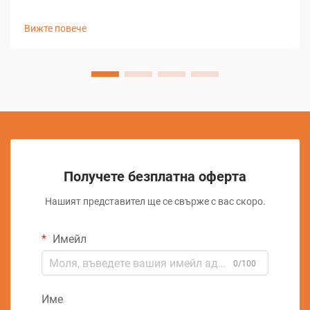
универсалност при създаването на микроразходи и
сложни геометрии. Тази напреднала машинна
Вижте повече
технология използва електрически разряд за
отстраняване на материал, което позволява производ...
Получете безплатна оферта
Нашият представител ще се свърже с вас скоро.
Имейл
0/100
Име