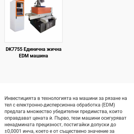
DK7755 Единична жична
EDM машина
Инвестицията в технологията на машини за рязане на
тел с електронно-дисперсионна обработка (EDM)
предлага множество убедителни предимства, които
оправдават цената ѝ. Първо, тези машини осигуряват
ненадмината прецизност, постигайки допуски до
±0,0001 инча, което е от съществено значение за