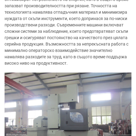
запазват производителността при рязане. Точността на
технологията намалява отпадъчния материал и минимизира
нуждата от скъпи инструменти, което допринася за по-ниски
производствени разходи. Съвременните машини включват
сложни системи за наблюдение, които предотвратяват скъпи
грешки и осигуряват постоянство на качеството през цялата
серийна продукция. Възможността за непрекъсната работа с
минимално операторско взаимодействие значително
намалява разходите за труд, като в същото време поддържа
високо ниво на продуктивност.