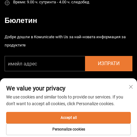
Време: 9.00 ч. сутринта - 4.00 ч. следобед
Бюлетин
Добре дошли в Комunicate with Us за най-новата информация за
продуктите
ИЗПРАТИ
We value your privacy
We use cookies and similar tools to provide our services. If you
don't want to accept all cookies, click Personalize cookies.
Автоматично право © 2026 Китайска Taizhou HarsMarg
Електромеханична Co. Ltd. Всички права запазени. -
Политика за
поверителност
Accept all
Personalize cookies