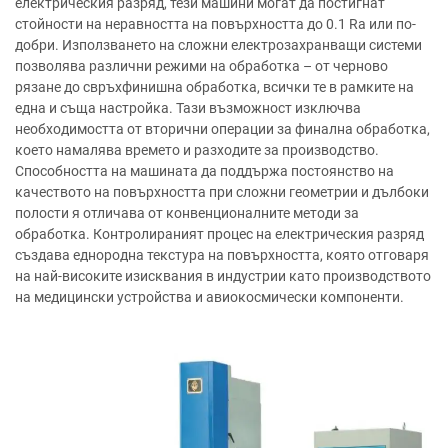
електрическия разряд, тези машини могат да постигнат
стойности на неравността на повърхността до 0.1 Ra или по-
добри. Използването на сложни електрозахранващи системи
позволява различни режими на обработка – от черново
рязане до свръхфинишна обработка, всички те в рамките на
една и съща настройка. Тази възможност изключва
необходимостта от вторични операции за финална обработка,
което намалява времето и разходите за производство.
Способността на машината да поддържа постоянство на
качеството на повърхността при сложни геометрии и дълбоки
полости я отличава от конвенционалните методи за
обработка. Контролираният процес на електрическия разряд
създава еднородна текстура на повърхността, която отговаря
на най-високите изисквания в индустрии като производството
на медицински устройства и авиокосмически компоненти.