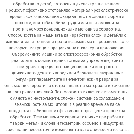
обработвана детай, потопени в диелектрична течност.
Процесът ефективно отстранява материал чрез електрическа
ерозия, което позволява създаването на сложни форми и
полости, които биха били трудни или невъзможни за
постигане чрез конвенционални методи за обработка.
Способността на машината да изработва сложни детайли с
изключителна точност я прави незаменима в производството
на форми, матрици и прецизионни инженерни приложения.
Съвременните машини за електроерозионна обработка
разполагат с компютърни системи за управление, които
осигуряват прецизно позициониране и контрол на
движението, докато напреднали блокове за захранване
регулират параметрите на електрическия разряд за
оптимални скорости на отстраняване на материала и качество
на повърхностния слой. Технологията включва автоматични
смяната на инструменти, сложни системи за охлаждане и
възможности за мониторинг в реално време, за да се
поддържа стабилност и ефективност през целия процес на
обработка. Тези машини се справят отлично при работа с
твърди метали и сложни геометрии, особено в индустрии,
изискващи високоточни компоненти като авиокосмическата,