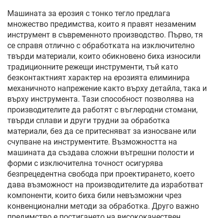
Машината за ерозия с тонко тегло предлага
множество предимства, които я правят незаменим
инструмент в съвременното производство. Първо, тя
се справя отлично с обработката на изключително
твърди материали, които обикновено биха износили
традиционните режещи инструменти, тъй като
безконтактният характер на ерозията елиминира
механичното напрежение както върху детайла, така и
върху инструмента. Тази способност позволява на
производителите да работят с въглеродни стомани,
твърди сплави и други трудни за обработка
материали, без да се притесняват за износване или
счупване на инструментите. Възможността на
машината да създава сложни вътрешни полости и
форми с изключителна точност осигурява
безпрецедентна свобода при проектирането, което
дава възможност на производителите да изработват
компоненти, които биха били невъзможни чрез
конвенционални методи за обработка. Друго важно
предимство е постигането на висококачествен