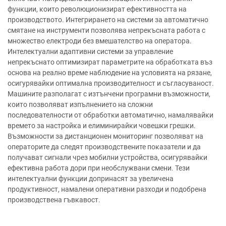
функции, които революционизират ефективността на
производството. Интегрирането на системи за автоматично
смятане на инструменти позволява непрекъсната работа с
множество електроди без вмешателство на оператора.
Интелектуални адаптивни системи за управление
непрекъснато оптимизират параметрите на обработката въз
основа на реално време наблюдение на условията на рязане,
осигурявайки оптимална производителност и съгласуваност.
Машините разполагат с изтънчени програмни възможности,
които позволяват изпълнението на сложни
последователности от обработки автоматично, намалявайки
времето за настройка и елиминирайки човешки грешки.
Възможности за дистанционен мониторинг позволяват на
операторите да следят производствените показатели и да
получават сигнали чрез мобилни устройства, осигурявайки
ефективна работа дори при необслужвани смени. Тези
интелектуални функции допринасят за увеличена
продуктивност, намалени оперативни разходи и подобрена
производствена гъвкавост.