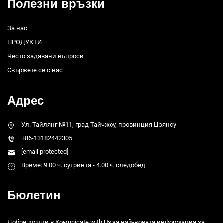
Полезни връзки
За нас
ПРОДУКТИ
Често задавани въпроси
Свържете се с нас
Адрес
Ул. Тайлянг №11, град Тайчжоу, провинция Цзянсу
+86-13182442305
[email protected]
Време: 9.00 ч. сутринта - 4.00 ч. следобед
Бюлетин
Добре дошли в Комunicate with Us за най-новата информация за