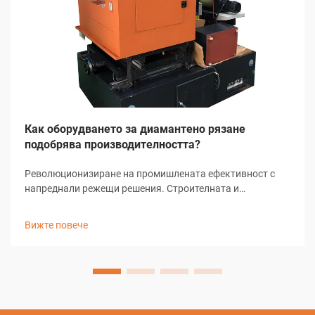
Как оборудването за диамантено рязане
подобрява производителността?
Революционизиране на промишлената ефективност с
напреднали режещи решения. Строителната и
производствената индустрия переживяват значителни
трансформации благодарение на технологичния
Вижте повече
напредък, като диамантените режещи устройства стоят
начело...