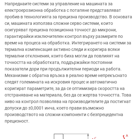
Напреднаите системи за управление на машината за
електроерозионна обработка с потапяне представляват
пробив в технологията за прецизна производство. В основата
си, машината използва сложни серво системи, които
осигуряват прецизна позиционна точност до микрони,
гарантирайки изключителен контрол върху размерите по
време на процеса на обработка. Интегрирането на системи за
термална компенсация активно следи и коригира всяки
термални отклонения, които биха могли да повлияят на
точността на обработката, поддържайки постоянни
показатели дори при продължителни периоди на работа.
Механизми с обратна връзка в реално време непрекъснато
следят големината на искровия процес и автоматично
коригират параметрите, за да се оптимизира скоростта на
отстраняване на материала, без да се жертва точността. Това
ниво на контрол позволява на производителите да постигнат
допуски до ±0,0001 инча, което прави възможно
производството на сложни компоненти с безпрецедентна
прецизност.