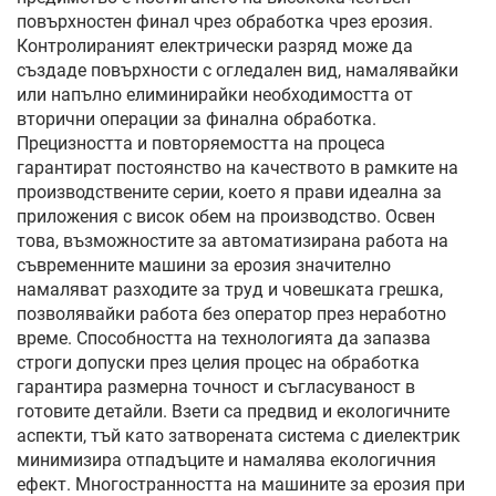
повърхностен финал чрез обработка чрез ерозия.
Контролираният електрически разряд може да
създаде повърхности с огледален вид, намалявайки
или напълно елиминирайки необходимостта от
вторични операции за финална обработка.
Прецизността и повторяемостта на процеса
гарантират постоянство на качеството в рамките на
производствените серии, което я прави идеална за
приложения с висок обем на производство. Освен
това, възможностите за автоматизирана работа на
съвременните машини за ерозия значително
намаляват разходите за труд и човешката грешка,
позволявайки работа без оператор през неработно
време. Способността на технологията да запазва
строги допуски през целия процес на обработка
гарантира размерна точност и съгласуваност в
готовите детайли. Взети са предвид и екологичните
аспекти, тъй като затворената система с диелектрик
минимизира отпадъците и намалява екологичния
ефект. Многостранността на машините за ерозия при