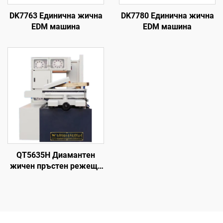
DK7763 Единична жична
DK7780 Единична жична
EDM машина
EDM машина
QT5635H Диамантен
жичен пръстен режеща
машина