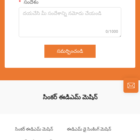
సందేశం
0/1000
సమర్పించండి
సింకర్ ఈడిఎమ్ మెషిన్
సింకర్ ఈడిఎమ్ మెషిన్
ఈడిఎమ్ డై సింకింగ్ మెషిన్