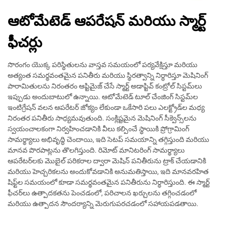
ఆటోమేటెడ్ ఆపరేషన్ మరియు స్మార్ట్
ఫీచర్లు
సొరంగం యొక్క పరిస్థితులను వాస్తవ సమయంలో పర్యవేక్షిస్తూ మరియు
అత్యంత సమర్థవంతమైన పనితీరు మరియు స్థిరత్వాన్ని నిర్ధారిస్తూ మెషినింగ్
పారామితులను నిరంతరం ఆప్టిమైజ్ చేసే స్మార్ట్ అడాప్టివ్ కంట్రోల్ సిస్టమ్‌లు
ఇప్పుడు అందుబాటులో ఉన్నాయి. ఆటోమేటెడ్ టూల్ చేంజింగ్ సిస్టమ్‌ల
ఇంటిగ్రేషన్ వలన ఆపరేటర్ జోక్యం లేకుండా ఒకేసారి పలు ఎలక్ట్రోడ్‌ల మధ్య
నిరంతర పనితీరు సాధ్యమవుతుంది. సంక్లిష్టమైన మెషినింగ్ సీక్వెన్స్‌లను
స్వయంచాలకంగా నిర్వహించడానికి వీలు కల్పించే స్థాయికి ప్రోగ్రామింగ్
సామర్థ్యాలు అభివృద్ధి చెందాయి, ఇది సెటప్ సమయాన్ని తగ్గిస్తుంది మరియు
మానవ పొరపాట్లను తొలగిస్తుంది. రిమోట్ మానిటరింగ్ సామర్థ్యాలు
ఆపరేటర్‌లకు మొబైల్ పరికరాల ద్వారా మెషిన్ పనితీరును ట్రాక్ చేయడానికి
మరియు హెచ్చరికలను అందుకోవడానికి అనుమతిస్తాయి, ఇది మానవరహిత
షిఫ్ట్‌ల సమయంలో కూడా సమర్థవంతమైన పనితీరును నిర్ధారిస్తుంది. ఈ స్మార్ట్
ఫీచర్‌లు ఉత్పాదకతను పెంచడంలో, పరిచాలన ఖర్చులను తగ్గించడంలో
మరియు ఉత్పాదన సౌందర్యాన్ని మెరుగుపరచడంలో సహాయపడతాయి.