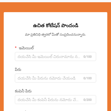
ఉచిత కోటేషన్ పొందండి
మా ప్రతినిధి త్వరలో మీతో సంప్రదించనున్నారు.
ఇమెయిల్
0/100
పేరు
0/100
కంపెనీ పేరు
0/200