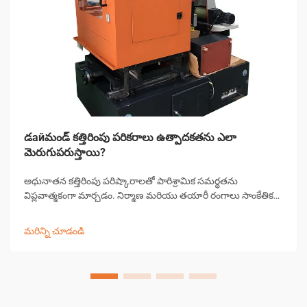
డайమండ్ కత్తిరింపు పరికరాలు ఉత్పాదకతను ఎలా
మెరుగుపరుస్తాయి?
అధునాతన కత్తిరింపు పరిష్కారాలతో పారిశ్రామిక సమర్థతను
విప్లవాత్మకంగా మార్చడం. నిర్మాణ మరియు తయారీ రంగాలు సాంకేతిక
పురోగతి ద్వారా గొప్ప మార్పులను చవిచూశాయి, డైమండ్ కత్తిరింపు
పరికరాలు ముందంజలో ఉన్నాయి...
మరిన్ని చూడండి