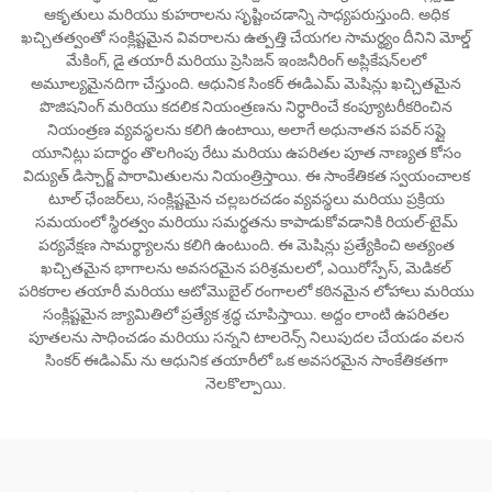
ఆకృతులు మరియు కుహరాలను సృష్టించడాన్ని సాధ్యపరుస్తుంది. అధిక
ఖచ్చితత్వంతో సంక్లిష్టమైన వివరాలను ఉత్పత్తి చేయగల సామర్థ్యం దీనిని మోల్డ్
మేకింగ్, డై తయారీ మరియు ప్రెసిజన్ ఇంజనీరింగ్ అప్లికేషన్‌లలో
అమూల్యమైనదిగా చేస్తుంది. ఆధునిక సింకర్ ఈడిఎమ్ మెషిన్లు ఖచ్చితమైన
పొజిషనింగ్ మరియు కదలిక నియంత్రణను నిర్ధారించే కంప్యూటరీకరించిన
నియంత్రణ వ్యవస్థలను కలిగి ఉంటాయి, అలాగే అధునాతన పవర్ సప్లై
యూనిట్లు పదార్థం తొలగింపు రేటు మరియు ఉపరితల పూత నాణ్యత కోసం
విద్యుత్ డిస్చార్జ్ పారామితులను నియంత్రిస్తాయి. ఈ సాంకేతికత స్వయంచాలక
టూల్ ఛేంజర్‌లు, సంక్లిష్టమైన చల్లబరచడం వ్యవస్థలు మరియు ప్రక్రియ
సమయంలో స్థిరత్వం మరియు సమర్థతను కాపాడుకోవడానికి రియల్-టైమ్
పర్యవేక్షణ సామర్థ్యాలను కలిగి ఉంటుంది. ఈ మెషిన్లు ప్రత్యేకించి అత్యంత
ఖచ్చితమైన భాగాలను అవసరమైన పరిశ్రమలలో, ఎయిరోస్పేస్, మెడికల్
పరికరాల తయారీ మరియు ఆటోమొబైల్ రంగాలలో కఠినమైన లోహాలు మరియు
సంక్లిష్టమైన జ్యామితిలో ప్రత్యేక శ్రద్ధ చూపిస్తాయి. అద్దం లాంటి ఉపరితల
పూతలను సాధించడం మరియు సన్నని టాలరెన్స్ నిలుపుదల చేయడం వలన
సింకర్ ఈడిఎమ్ ను ఆధునిక తయారీలో ఒక అవసరమైన సాంకేతికతగా
నెలకొల్పాయి.