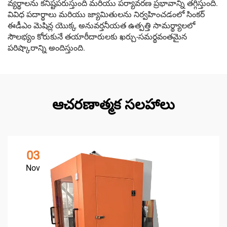
వ్యర్థాలను కనిష్టపరుస్తుంది మరియు పర్యావరణ ప్రభావాన్ని తగ్గిస్తుంది.
వివిధ పదార్థాలు మరియు జ్యామితులను నిర్వహించడంలో సింకర్
ఈడీఎం మెషిన్ల యొక్క అనువర్తనీయత ఉత్పత్తి సామర్థ్యాలలో
సౌలభ్యం కోరుకునే తయారీదారులకు ఖర్చు-సమర్థవంతమైన
పరిష్కారాన్ని అందిస్తుంది.
ఆచరణాత్మక సలహాలు
03
Nov