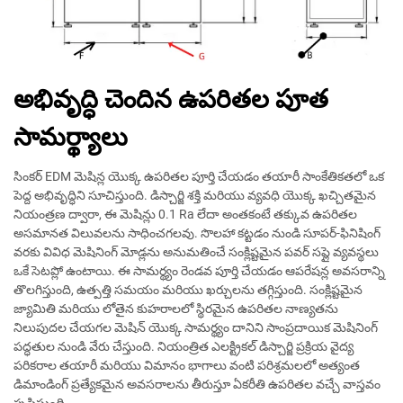
అభివృద్ధి చెందిన ఉపరితల పూత
సామర్థ్యాలు
సింకర్ EDM మెషిన్ల యొక్క ఉపరితల పూర్తి చేయడం తయారీ సాంకేతికతలో ఒక
పెద్ద అభివృద్ధిని సూచిస్తుంది. డిస్చార్జి శక్తి మరియు వ్యవధి యొక్క ఖచ్చితమైన
నియంత్రణ ద్వారా, ఈ మెషిన్లు 0.1 Ra లేదా అంతకంటే తక్కువ ఉపరితల
అసమానత విలువలను సాధించగలవు. సొలహా కట్టడం నుండి సూపర్-ఫినిషింగ్
వరకు వివిధ మెషినింగ్ మోడ్లను అనుమతించే సంక్లిష్టమైన పవర్ సప్లై వ్యవస్థలు
ఒకే సెటప్లో ఉంటాయి. ఈ సామర్థ్యం రెండవ పూర్తి చేయడం ఆపరేషన్ల అవసరాన్ని
తొలగిస్తుంది, ఉత్పత్తి సమయం మరియు ఖర్చులను తగ్గిస్తుంది. సంక్లిష్టమైన
జ్యామితి మరియు లోతైన కుహరాలలో స్థిరమైన ఉపరితల నాణ్యతను
నిలుపుదల చేయగల మెషిన్ యొక్క సామర్థ్యం దానిని సాంప్రదాయిక మెషినింగ్
పద్ధతుల నుండి వేరు చేస్తుంది. నియంత్రిత ఎలక్ట్రికల్ డిస్చార్జి ప్రక్రియ వైద్య
పరికరాల తయారీ మరియు విమానం భాగాలు వంటి పరిశ్రమలలో అత్యంత
డిమాండింగ్ ప్రత్యేకమైన అవసరాలను తీరుస్తూ ఏకరీతి ఉపరితల వచ్చే వాస్తవం
సృష్టిస్తుంది.