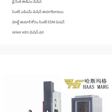
డై సింక్ ఈడీఎం మెషిన్
సింకర్ ఎడిఎమ్ మెషిన్ తయారీదారులు
మోల్డ్ తయారీ కోసం సింకర్ EDM మిషన్
sinker edm మెషిన్ ధర