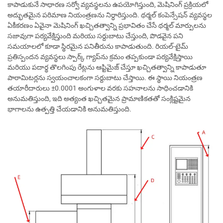
కాపాడుకునే సాధారణ సర్వో వ్యవస్థలను ఉపయోగిస్తుంది, మెషినింగ్ ప్రక్రియలో
అద్భుతమైన పరిమాణ నియంత్రణను నిర్ధారిస్తుంది. థర్మల్ కంపెన్సేషన్ వ్యవస్థల
ఏకీకరణం ఏవైనా మెషినింగ్ ఖచ్చితత్వాన్ని ప్రభావితం చేసే థర్మల్ మార్పులను
సజావుగా పర్యవేక్షిస్తుంది మరియు సర్దుబాటు చేస్తుంది, పొడవైన పని
సమయాలలో కూడా స్థిరమైన పనితీరును కాపాడుతుంది. రియల్-టైమ్
ప్రతిస్పందన వ్యవస్థలు స్పార్క్ గ్యాప్‌ను క్రమం తప్పకుండా పర్యవేక్షిస్తాయి
మరియు పదార్థ తొలగింపు రేట్లను ఆప్టిమైజ్ చేస్తూ ఖచ్చితత్వాన్ని కాపాడుతూ
పారామిటర్లను స్వయంచాలకంగా సర్దుబాటు చేస్తాయి. ఈ స్థాయి నియంత్రణ
తయారీదారులు ±0.0001 అంగుళాల వరకు సహనాలను సాధించడానికి
అనుమతిస్తుంది, ఇది అత్యంత ఖచ్చితమైన ప్రామాణికతతో సంక్లిష్టమైన
భాగాలను ఉత్పత్తి చేయడానికి అనుమతిస్తుంది.