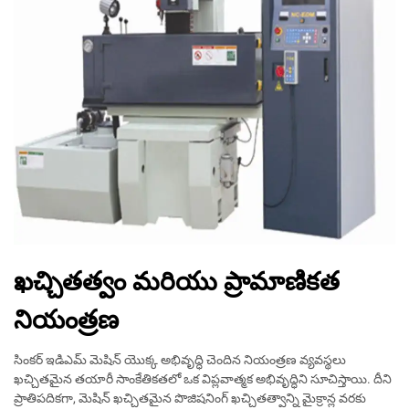
ఖచ్చితత్వం మరియు ప్రామాణికత
నియంత్రణ
సింకర్ ఇడిఎమ్ మెషిన్ యొక్క అభివృద్ధి చెందిన నియంత్రణ వ్యవస్థలు
ఖచ్చితమైన తయారీ సాంకేతికతలో ఒక విప్లవాత్మక అభివృద్ధిని సూచిస్తాయి. దీని
ప్రాతిపదికగా, మెషిన్ ఖచ్చితమైన పొజిషనింగ్ ఖచ్చితత్వాన్ని మైక్రాన్ల వరకు