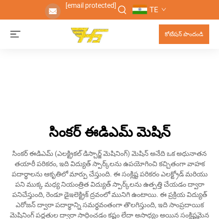
[email protected]
TE
కోటేషన్ పొందండి
సింకర్ ఈడిఎమ్ మెషిన్
సింకర్ ఈడిఎమ్ (ఎలక్ట్రికల్ డిస్చార్జ్ మెషినింగ్) మెషిన్ అనేది ఒక అధునాతన
తయారీ పరికరం, ఇది విద్యుత్ స్పార్క్‌లను ఉపయోగించి కచ్చితంగా వాహక
పదార్థాలను ఆకృతిలో మార్పు చేస్తుంది. ఈ సంక్లిష్ట పరికరం ఎలక్ట్రోడ్ మరియు
పని ముక్క మధ్య నియంత్రిత విద్యుత్ స్పార్క్‌లను ఉత్పత్తి చేయడం ద్వారా
పనిచేస్తుంది, రెండూ డైఇలెక్ట్రిక్ ద్రవంలో మునిగి ఉంటాయి. ఈ ప్రక్రియ విద్యుత్
ఎరోజన్ ద్వారా పదార్థాన్ని సమర్థవంతంగా తొలగిస్తుంది, ఇది సాంప్రదాయిక
మెషినింగ్ పద్ధతుల ద్వారా సాధించడం కష్టం లేదా అసాధ్యం అయిన సంక్లిష్టమైన