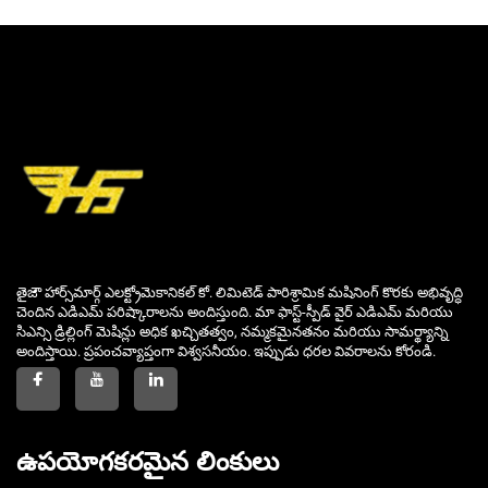
తైజౌ హార్స్‌మార్గ్ ఎలక్ట్రోమెకానికల్ కో. లిమిటెడ్ పారిశ్రామిక మషినింగ్ కొరకు అభివృద్ధి
చెందిన ఎడిఎమ్ పరిష్కారాలను అందిస్తుంది. మా ఫాస్ట్-స్పీడ్ వైర్ ఎడిఎమ్ మరియు
సిఎన్సి డ్రిల్లింగ్ మెషిన్లు అధిక ఖచ్చితత్వం, నమ్మకమైనతనం మరియు సామర్థ్యాన్ని
అందిస్తాయి. ప్రపంచవ్యాప్తంగా విశ్వసనీయం. ఇప్పుడు ధరల వివరాలను కోరండి.
ఉపయోగకరమైన లింకులు