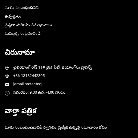
మాకు సంబంధించినది
ఉత్పత్తులు
ప్రశ్నలు మరియు సమాధానాలు
మమ్మల్ని సంప్రదించండి
చిరునామా
తైలియాంగ్ రోడ్ 11# తైజౌ సిటీ, జియాంగ్‌సు ప్రావిన్స్
+86-13182442305
[email protected]
సమయం: 9.00 ఉద. -4.00 సా.యి.
వార్తా పత్రిక
మాకు సంబంధించడానికి స్వాగతం, ప్రత్యేక ఉత్పత్తి సమాచారం కోసం