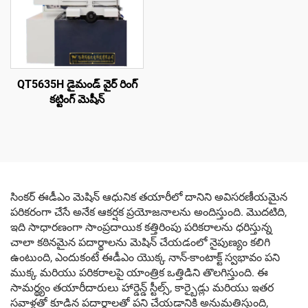
QT5635H డైమండ్ వైర్ రింగ్
కట్టింగ్ మెషీన్
సింకర్ ఈడీఎం మెషిన్ ఆధునిక తయారీలో దానిని అవిసరణీయమైన
పరికరంగా చేసే అనేక ఆకర్షక ప్రయోజనాలను అందిస్తుంది. మొదటిది,
ఇది సాధారణంగా సాంప్రదాయిక కత్తిరింపు పరికరాలను ధరిస్తున్న
చాలా కఠినమైన పదార్థాలను మెషిన్ చేయడంలో నైపుణ్యం కలిగి
ఉంటుంది, ఎందుకంటే ఈడీఎం యొక్క నాన్-కాంటాక్ట్ స్వభావం పని
ముక్క మరియు పరికరాలపై యాంత్రిక ఒత్తిడిని తొలగిస్తుంది. ఈ
సామర్థ్యం తయారీదారులు హార్డెన్డ్ స్టీల్స్, కార్బైడ్లు మరియు ఇతర
సవాళ్లతో కూడిన పదార్థాలతో పని చేయడానికి అనుమతిస్తుంది,