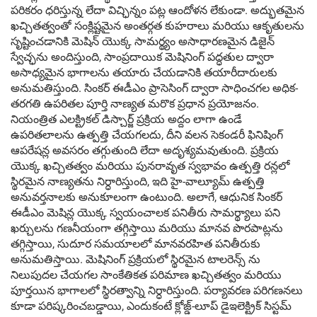
పరికరం ధరిస్తున్న లేదా విచ్ఛిన్నం పట్ల ఆందోళన లేకుండా. అద్భుతమైన
ఖచ్చితత్వంతో సంక్లిష్టమైన అంతర్గత కుహరాలు మరియు ఆకృతులను
సృష్టించడానికి మెషిన్ యొక్క సామర్థ్యం అసాధారణమైన డిజైన్
స్వేచ్ఛను అందిస్తుంది, సాంప్రదాయిక మెషినింగ్ పద్ధతుల ద్వారా
అసాధ్యమైన భాగాలను తయారు చేయడానికి తయారీదారులకు
అనుమతిస్తుంది. సింకర్ ఈడీఎం ప్రాసెసింగ్ ద్వారా సాధించగల అధిక-
తరగతి ఉపరితల పూర్తి నాణ్యత మరొక ప్రధాన ప్రయోజనం.
నియంత్రిత ఎలక్ట్రికల్ డిస్చార్జ్ ప్రక్రియ అద్దం లాగా ఉండే
ఉపరితలాలను ఉత్పత్తి చేయగలదు, దీని వలన సెకండరీ ఫినిషింగ్
ఆపరేషన్ల అవసరం తగ్గుతుంది లేదా అదృశ్యమవుతుంది. ప్రక్రియ
యొక్క ఖచ్చితత్వం మరియు పునరావృత స్వభావం ఉత్పత్తి రన్లలో
స్థిరమైన నాణ్యతను నిర్ధారిస్తుంది, ఇది హై-వాల్యూమ్ ఉత్పత్తి
అనువర్తనాలకు అనుకూలంగా ఉంటుంది. అలాగే, ఆధునిక సింకర్
ఈడీఎం మెషిన్ల యొక్క స్వయంచాలక పనితీరు సామర్థ్యాలు పని
ఖర్చులను గణనీయంగా తగ్గిస్తాయి మరియు మానవ పొరపాట్లను
తగ్గిస్తాయి, సుదూర సమయాలలో మానవరహిత పనితీరుకు
అనుమతిస్తాయి. మెషినింగ్ ప్రక్రియలో స్థిరమైన టాలరెన్స్ ను
నిలుపుదల చేయగల సాంకేతికత పరిమాణ ఖచ్చితత్వం మరియు
పూర్తయిన భాగాలలో స్థిరత్వాన్ని నిర్ధారిస్తుంది. పర్యావరణ పరిగణనలు
కూడా పరిష్కరించబడ్డాయి, ఎందుకంటే క్లోజ్డ్-లూప్ డైఇలెక్ట్రిక్ సిస్టమ్