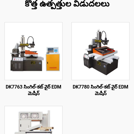
కొత్త ఉత్పత్తుల విడుదలలు
DK7763 సింగిల్-కట్ వైర్ EDM
DK7780 సింగిల్-కట్ వైర్ EDM
మెషీన్
మెషీన్