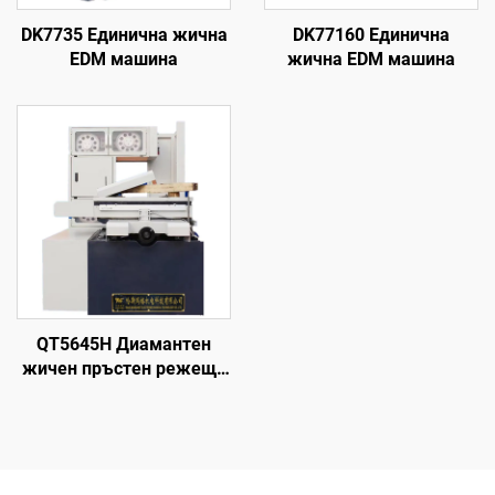
DK7735 Единична жична
DK77160 Единична
EDM машина
жична EDM машина
QT5645H Диамантен
жичен пръстен режеща
машина