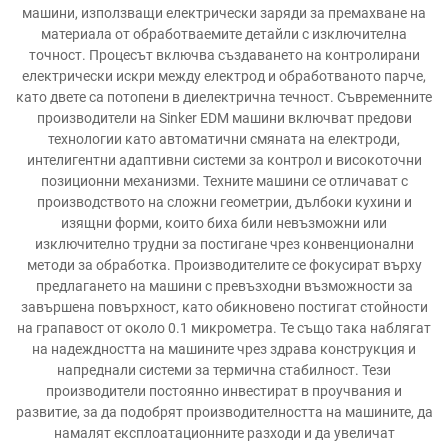
машини, използващи електрически заряди за премахване на
материала от обработваемите детайли с изключителна
точност. Процесът включва създаването на контролирани
електрически искри между електрод и обработваното парче,
като двете са потопени в диелектрична течност. Съвременните
производители на Sinker EDM машини включват предови
технологии като автоматични смяната на електроди,
интелигентни адаптивни системи за контрол и високоточни
позиционни механизми. Техните машини се отличават с
производството на сложни геометрии, дълбоки кухини и
изящни форми, които биха били невъзможни или
изключително трудни за постигане чрез конвенционални
методи за обработка. Производителите се фокусират върху
предлагането на машини с превъзходни възможности за
завършена повърхност, като обикновено постигат стойности
на грапавост от около 0.1 микрометра. Те също така наблягат
на надеждността на машините чрез здрава конструкция и
напреднали системи за термична стабилност. Тези
производители постоянно инвестират в проучвания и
развитие, за да подобрят производителността на машините, да
намалят експлоатационните разходи и да увеличат