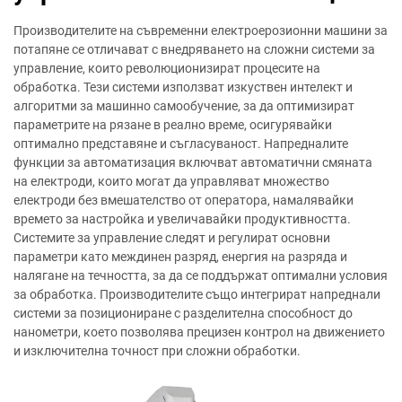
Производителите на съвременни електроерозионни машини за
потапяне се отличават с внедряването на сложни системи за
управление, които революционизират процесите на
обработка. Тези системи използват изкуствен интелект и
алгоритми за машинно самообучение, за да оптимизират
параметрите на рязане в реално време, осигурявайки
оптимално представяне и съгласуваност. Напредналите
функции за автоматизация включват автоматични смяната
на електроди, които могат да управляват множество
електроди без вмешателство от оператора, намалявайки
времето за настройка и увеличавайки продуктивността.
Системите за управление следят и регулират основни
параметри като междинен разряд, енергия на разряда и
налягане на течността, за да се поддържат оптимални условия
за обработка. Производителите също интегрират напреднали
системи за позициониране с разделителна способност до
нанометри, което позволява прецизен контрол на движението
и изключителна точност при сложни обработки.