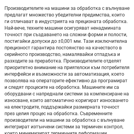
Производителите на машини за обработка с вълнуване
предлагат множество убедителни предимства, които
ги отличават в индустрията на прецизната обработка.
Най-вече, техните машини осигуряват ненадмината
точност при създаването на сложни форми и полости,
постигайки допуски до ±0,001 мм. Тази изключителна
прецизност гарантира постоянство на качеството в
серийното производство, намалявайки отпадъка и
разходите за преработка. Производителите отделят
приоритетно внимание на приятелски към потребителя
интерфейси и възможности за автоматизация, което
позволява на операторите ефективно да програмират
и следят процесите на обработка. Машините им са
оборудвани с напреднали системи за компенсиране на
износване, които автоматично коригират износването
на електродите, поддържайки размерната точност
през целия процес на обработка. Съвременните
производители на машини за обработка с вълнуване
интегрират изтънчени системи за термичен контрол,
които минимизират термичните деформации,