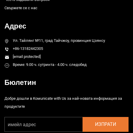
Свържете се с нас
Адрес
Ул. Тайлянг №11, град Тайчжоу, провинция Цзянсу
+86-13182442305
[email protected]
Време: 9.00 ч. сутринта - 4.00 ч. следобед
Бюлетин
Добре дошли в Комunicate with Us за най-новата информация за
продуктите
ИЗПРАТИ