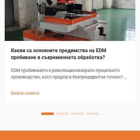
Какви са основните предимства на EDM
пробиване в съвременната обработка?
EDM пробиването е революционизирало прецизното
производство, като предлага безпрецедентна точност и
универсалност при създаването на микроразходи и
сложни геометрии. Тази напреднала машинна
Вижте повече
технология използва електрически разряд за
отстраняване на материал, което позволява производ...