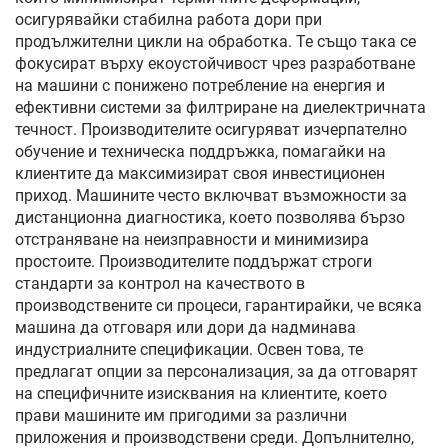
осигурявайки стабилна работа дори при
продължителни цикли на обработка. Те също така се
фокусират върху екоустойчивост чрез разработване
на машини с пониженo потребление на енергия и
ефективни системи за филтриране на диелектричната
течност. Производителите осигуряват изчерпателно
обучение и техническа поддръжка, помагайки на
клиентите да максимизират своя инвестиционен
приход. Машините често включват възможности за
дистанционна диагностика, което позволява бързо
отстраняване на неизправности и минимизира
простоите. Производителите поддържат строги
стандарти за контрол на качеството в
производствените си процеси, гарантирайки, че всяка
машина да отговаря или дори да надминава
индустриалните спецификации. Освен това, те
предлагат опции за персонализация, за да отговарят
на специфичните изисквания на клиентите, което
прави машините им пригодими за различни
приложения и производствени среди. Допълнително,