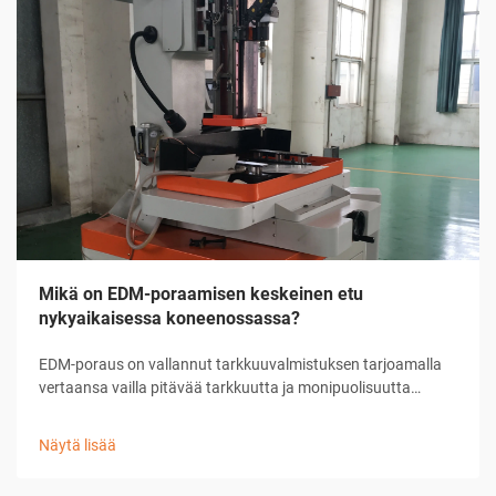
Mikä on EDM-poraamisen keskeinen etu
nykyaikaisessa koneenossassa?
EDM-poraus on vallannut tarkkuuvalmistuksen tarjoamalla
vertaansa vailla pitävää tarkkuutta ja monipuolisuutta
mikroreikien ja monimutkaisten geometrioiden
valmistuksessa. Tässä kehittyneessä
Näytä lisää
koneenpuristustekniikassa käytetään sähköistä
purkautumista materiaalin poistamiseen, mikä mahdollistaa