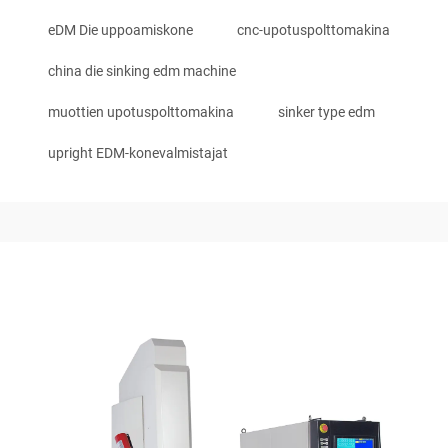
eDM Die uppoamiskone
cnc-upotuspolttomakina
china die sinking edm machine
muottien upotuspolttomakina
sinker type edm
upright EDM-konevalmistajat