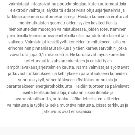
valmistajat integroivat huipputeknologiaa, kuten automaattisia
elektrodinvaihtajia, älykkäitä adaptiivisia ohjausjärjestelmiä ja
tarkkoja asennon säätömekanismeja. Heidän koneensa erottuvat
monimutkaisten geometrioiden, syvien kaviteettien ja
hienostuneiden muotojen valmistuksessa, joiden toteuttaminen
perinteisillä koneistamismenetelmillä olisi mahdotonta tai erittäin
vaikeaa. Valmistajat keskittyvät koneiden toimitukseen, joilla on
erinomainen pinnanlaatutarkkuus, yltäen karheusarvoihin, jotka
voivat olla jopa 0,1 mikrometriä. He korostavat myös koneiden
luotettavuutta vahvan rakenteen ja edistettyjen
lämpötilavakausjärjestelmien kautta. Nämä valmistajat sijoittavat
jatkuvasti tutkimukseen ja kehitykseen parantaakseen koneiden
suorituskykyä, vähentääkseen käyttökustannuksia ja
parantaakseen energiatehokkuutta. Heidän tuotteensa palvelevat
useita teollisuuden aloja, mukaan lukien ilmailu- ja
avaruusteollisuutta, autoalaa, lääketieteellisten laitteiden
valmistusta ja työkalu- sekä muottivalmistusta, joissa tarkkuus ja
jatkuvuus ovat ensisijaisia.