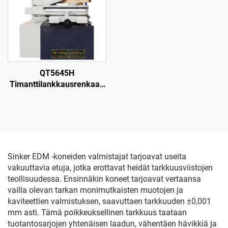
QT5645H
Timanttilankkausrenkaan
leikkauskone
Sinker EDM -koneiden valmistajat tarjoavat useita
vakuuttavia etuja, jotka erottavat heidät tarkkuusviistojen
teollisuudessa. Ensinnäkin koneet tarjoavat vertaansa
vailla olevan tarkan monimutkaisten muotojen ja
kaviteettien valmistuksen, saavuttaen tarkkuuden ±0,001
mm asti. Tämä poikkeuksellinen tarkkuus taataan
tuotantosarjojen yhtenäisen laadun, vähentäen hävikkiä ja