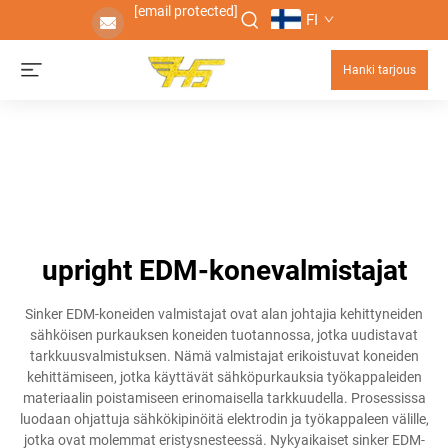
[email protected]
FI
Hanki tarjous
upright EDM-konevalmistajat
Sinker EDM-koneiden valmistajat ovat alan johtajia kehittyneiden
sähköisen purkauksen koneiden tuotannossa, jotka uudistavat
tarkkuusvalmistuksen. Nämä valmistajat erikoistuvat koneiden
kehittämiseen, jotka käyttävät sähköpurkauksia työkappaleiden
materiaalin poistamiseen erinomaisella tarkkuudella. Prosessissa
luodaan ohjattuja sähkökipinöitä elektrodin ja työkappaleen välille,
jotka ovat molemmat eristysnesteessä. Nykyaikaiset sinker EDM-