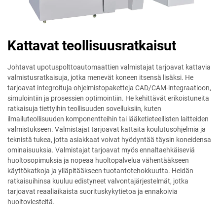
Kattavat teollisuusratkaisut
Johtavat upotuspolttoautomaattien valmistajat tarjoavat kattavia
valmistusratkaisuja, jotka menevät koneen itsensä lisäksi. He
tarjoavat integroituja ohjelmistopaketteja CAD/CAM-integraatioon,
simulointiin ja prosessien optimointiin. He kehittävät erikoistuneita
ratkaisuja tiettyihin teollisuuden sovelluksiin, kuten
ilmailuteollisuuden komponentteihin tai lääketieteellisten laitteiden
valmistukseen. Valmistajat tarjoavat kattaita koulutusohjelmia ja
teknistä tukea, jotta asiakkaat voivat hyödyntää täysin koneidensa
ominaisuuksia. Valmistajat tarjoavat myös ennaltaehkäiseviä
huoltosopimuksia ja nopeaa huoltopalvelua vähentääkseen
käyttökatkoja ja ylläpitääkseen tuotantotehokkuutta. Heidän
ratkaisuihinsa kuuluu edistyneet valvontajärjestelmät, jotka
tarjoavat reaaliaikaista suorituskykytietoa ja ennakoivia
huoltoviesteitä.