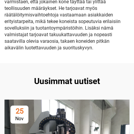
varmistaen, että jokainen kone täyttää tai ylittää
teollisuuden määräykset. He tarjoavat myös
räätälöitymisvaihtoehtoja vastaamaan asiakkaiden
erityistarpeita, mikä tekee koneista sopeutuvia erilaisiin
sovelluksiin ja tuotantoympäristöihin. Lisäksi nämä
valmistajat tarjoavat takuukattavuuden ja nopeasti
saatavilla olevia varaosia, takaen koneiden pitkän
aikavälin luotettavuuden ja suorituskyvyn.
Uusimmat uutiset
25
Nov