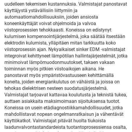
uudelleen tekemisen kustannuksia. Valmistajat panostavat
käyttäjystä ystävällisiin liittymiin ja
automaatiomahdollisuuksiin, joiden ansiosta
koneenkäyttäjät voivat ohjelmoida ja valvoa
viistoprosessien tehokkaasti. Koneissa on edistynyt
kulumisen kompensointijärjestelmä, joka säätää itsestään
elektrodin kulumista, ylläpitäen mitan tarkkuutta koko
viistoprosessin ajan. Nykyaikaiset sinker EDM -valmistajat
integroivat kehittyneet lämpötilan hallintajärjestelmät, jotka
minimoivat lämpömuodonmuutokset, takaen vakaan
toiminnan myös pitkien viistoaikojen aikana. He
panostavat myös ympäristövastuuseen kehittämällä
koneita, joiden energiankulutus on vähäistä ja joissa on
tehokas dielektrisen nesteen suodatusjärjestelmä.
Valmistajat tarjoavat kattavaa koulutusta ja teknistä tukea,
auttaen asiakkaita maksimoimaan sijoituksensa tuotot.
Koneissa on usein etädiagnostiikkamahdollisuudet, jotka
mahdollistavat nopean ongelmanratkaisun ja vähentävät
käyttökatkot. Valmistajat pitävät huolta tiukoista
laadunvalvontastandardeista tuotantoprosessiensa osalta,