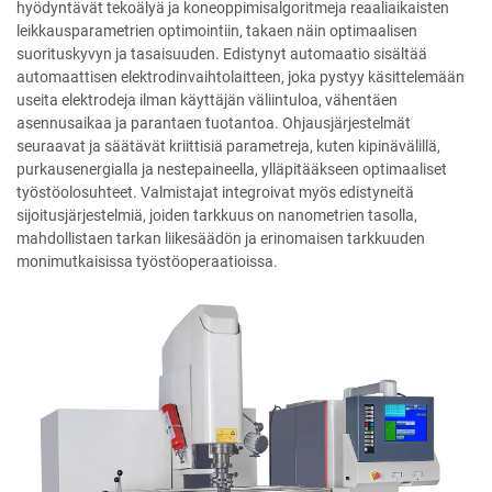
hyödyntävät tekoälyä ja koneoppimisalgoritmeja reaaliaikaisten
leikkausparametrien optimointiin, takaen näin optimaalisen
suorituskyvyn ja tasaisuuden. Edistynyt automaatio sisältää
automaattisen elektrodinvaihtolaitteen, joka pystyy käsittelemään
useita elektrodeja ilman käyttäjän väliintuloa, vähentäen
asennusaikaa ja parantaen tuotantoa. Ohjausjärjestelmät
seuraavat ja säätävät kriittisiä parametreja, kuten kipinävälillä,
purkausenergialla ja nestepaineella, ylläpitääkseen optimaaliset
työstöolosuhteet. Valmistajat integroivat myös edistyneitä
sijoitusjärjestelmiä, joiden tarkkuus on nanometrien tasolla,
mahdollistaen tarkan liikesäädön ja erinomaisen tarkkuuden
monimutkaisissa työstöoperaatioissa.