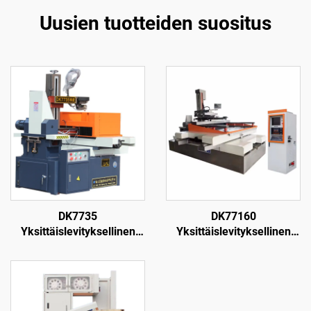
Uusien tuotteiden suositus
DK7735
DK77160
Yksittäislevityksellinen
Yksittäislevityksellinen
langanpuristuskone
langanpuristuskone