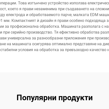
ерации. Това изтънчено устройство използва електрическ
ост, което я прави незаменима при създаването на сложни
ду електрода и обработваемото парче, малката EDM маши
01 мм. Компактният ѝ дизайн я прави особено подходяща з
ми за професионална обработка. Машината разполага с на
и при серийно производство. Тя ефективно обработва ра
прави универсална за разнообразни приложения при произв
ане на машината осигурява оптимално представяне на диел
стабилни условия на обработка за превъзходно качество 
Популярни продукти