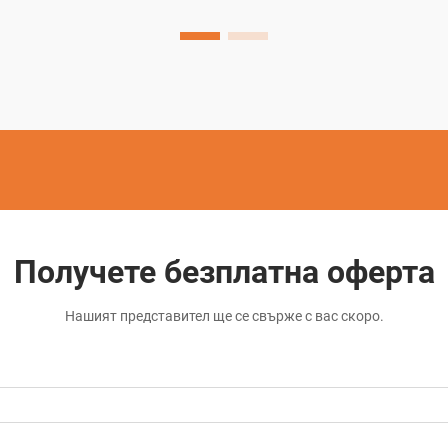
технологичния напредък, като
диамантените режещи устройства
стоят начело...
Получете безплатна оферта
Нашият представител ще се свърже с вас скоро.