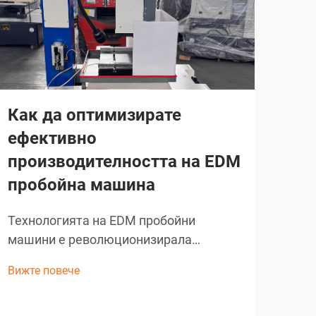
Как да оптимизирате
Ка
ефективно
пр
производителността на EDM
из
пробойна машина
Съв
прец
Технологията на EDM пробойни
наде
машини е революционизирала
Вижт
в д
прецизното производство в индустрии,
Вижте повече
инд
изискващи възможности за пробиване
рев
на микроразстояния. Тези сложни
мет
електрически разрядни машини