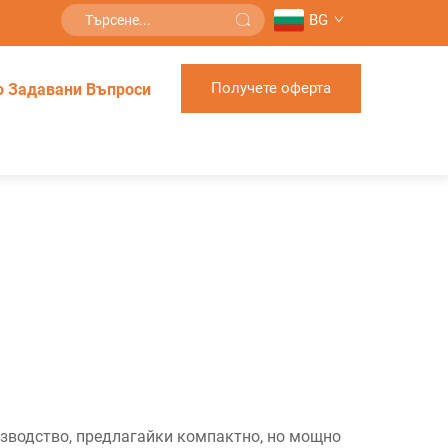
BG
Получете оферта
о Задавани Въпроси
изводство, предлагайки компактно, но мощно