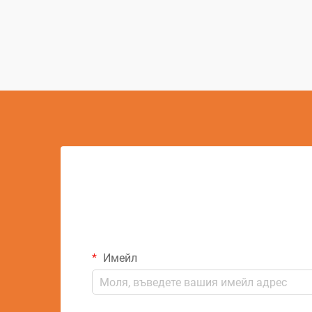
постижения в съвременната
производствена технология. Този
сложен процес на обработка е
променил начина, по който
индустриите подхождат към
предварителни...
Имейл