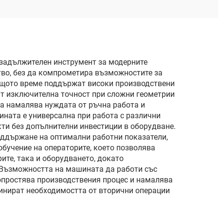
 задължителен инструмент за модерните
тво, без да компрометира възможностите за
същото време поддържат високи производствени
ат изключителна точност при сложни геометрии
та намалява нуждата от ръчна работа и
ината е универсална при работа с различни
ти без допълнителни инвестиции в оборудване.
оддържане на оптимални работни показатели,
обучение на операторите, което позволява
ите, така и оборудването, докато
Възможността на машината да работи със
опростява производствения процес и намалява
инират необходимостта от вторични операции