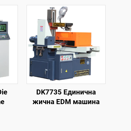
ie
DK7735 Единична
ne
жична EDM машина