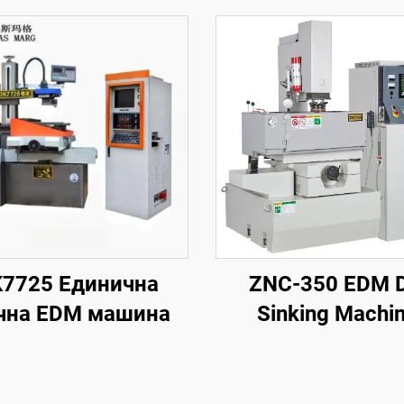
7725 Единична
ZNC-350 EDM D
чна EDM машина
Sinking Machi