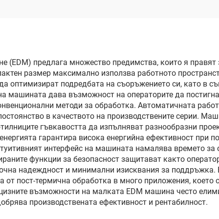
е (EDM) предлага множество предимства, които я правят
пактен размер максимално използва работното пространс
 да оптимизират подредбата на съоръжението си, като в 
 на машината дава възможност на операторите да постигн
конвенционални методи за обработка. Автоматичната рабо
остоянство в качеството на производствените серии. Маш
отилниците гъвкавостта да изпълняват разнообразни проек
 енергията гарантира висока енергийна ефективност при п
нтуитивният интерфейс на машината намалява времето за 
ираните функции за безопасност защитават както оператор
очна надеждност и минимални изисквания за поддръжка. 
 от пост-термична обработка в много приложения, което 
ецизните възможности на малката EDM машина често елим
добрява производствената ефективност и рентабилност.