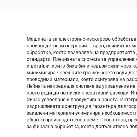
Машината за електронно-изскарово обработван
производствени операции. Първо, нейният ком
обработка, което позволява на предприятията
стандарти. Прецизната система за управление
и детайли, които биха били невъзможни чрез 
минимизира човешките грешки, което води до п
проводими материали, което осигурява на раб
Нейната напреднала система за управление на
което води до по-ниски оперативни разходи. И
бързо усвояване и продуктивна работа. Интегр
издръжливата конструкция гарантира дългоср
закалени материали елиминира необходимостта
общото производствено време. Освен това, пр
за финална обработка, което допълнително по