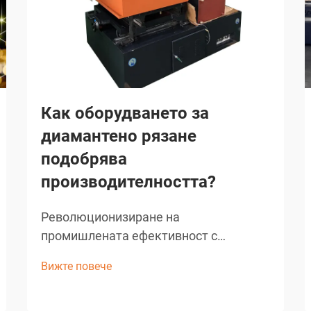
Как оборудването за
диамантено рязане
подобрява
производителността?
Революционизиране на
промишлената ефективност с
напреднали режещи решения.
Вижте повече
Строителната и производствената
индустрия переживяват значителни
трансформации благодарение на