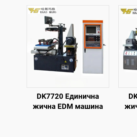
DK7720 Единична
DK
жична EDM машина
жи