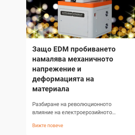
Защо EDM пробиването
намалява механичното
напрежение и
деформацията на
материала
Разбиране на революционното
влияние на електроерозийното
пробиване EDM пробиването
Вижте повече
представлява едно от най-значимите