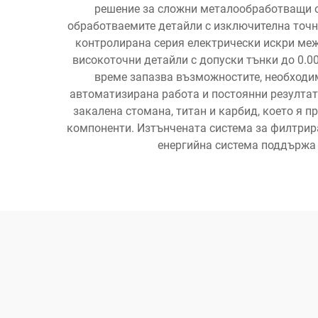
решение за сложни металообработващи оп
обработваемите детайли с изключителна точн
контролирана серия електрически искри меж
високоточни детайли с допуски тънки до 0.0
време запазва възможностите, необходи
автоматизирана работа и постоянни резултат
закалена стомана, титан и карбид, което я 
компоненти. Изтънчената система за филтрир
енергийна система поддържа 