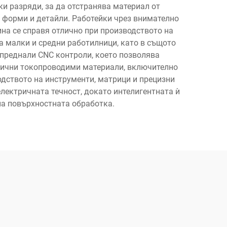
и разряди, за да отстранява материал от
 форми и детайли. Работейки чрез внимателно
на се справя отлично при производството на
а малки и средни работилници, като в същото
преднали CNC контроли, което позволява
злични токопроводими материали, включително
одството на инструменти, матрици и прецизни
ектричната течност, докато интелигентната ѝ
на повърхностната обработка.