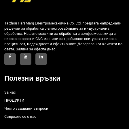
Taizhou HarsMarg Електромеханична Co. Ltd. предлага напреднали
решения за обработка с електрозабиване за индустриална
обработка. Нашите машини за обработка с волфрамова жица с
висока скорост и CNC машини за пробиване осигуряват висока
прецизност, надеждност и ефективност. Доверяван от клиенти по
света. Заявка за оферта днес.
Полезни връзки
За нас
ПРОДУКТИ
Често задавани въпроси
Свържете се с нас