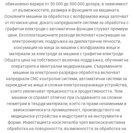
обикновено варира от 30 000 до 500 000 долара, в зависимост
от възможностите, размера и функциите на машината.
Основните машини за обработка с волфрамова жица започват
от по-ниски цени, докато напредналите системи за обработка с
графитни електроди с автоматични функции струват премиум
цени. Експлоатационните разходи включват консумация на
електроенергия, поддръжка на диелектрични течности,
консумация на жица за машини с волфрамова жица и
материали за електроди за машини с графитни електроди.
Общата цена на собственост включва поддръжка, обучение на
операторите и евентуални модернизации. Съвременните
машини за електронно-разрядна обработка включват
напреднали CNC контролни системи, автоматични системи за
зареждане на жица и сложни електрозахранващи устройства,
които увеличават прецизността и продуктивността. Тези
машини се справят отлично при създаването на сложни
геометрии в твърди материали, което ги прави незаменими в
авиокосмическата промишленост, производството на
медицински устройства и индустрията на инструменти и
форми. Инвестицията носи печалба чрез висококачествена
обработка на повърхността, възможността за обработка на