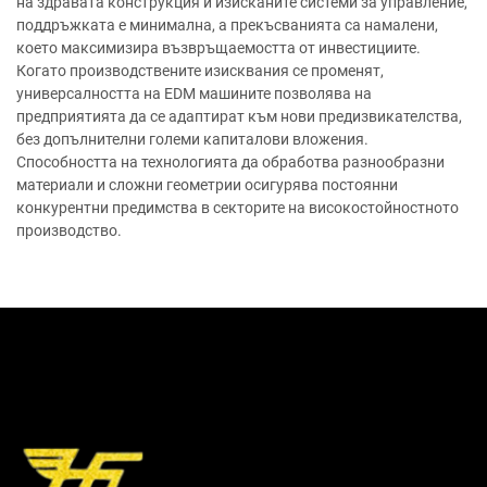
на здравата конструкция и изисканите системи за управление,
поддръжката е минимална, а прекъсванията са намалени,
което максимизира възвръщаемостта от инвестициите.
Когато производствените изисквания се променят,
универсалността на EDM машините позволява на
предприятията да се адаптират към нови предизвикателства,
без допълнителни големи капиталови вложения.
Способността на технологията да обработва разнообразни
материали и сложни геометрии осигурява постоянни
конкурентни предимства в секторите на високостойностното
производство.