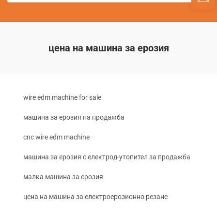
цена на машина за ерозия
wire edm machine for sale
машина за ерозия на продажба
cnc wire edm machine
машина за ерозия с електрод-утопител за продажба
малка машина за ерозия
цена на машина за електроерозионно резане