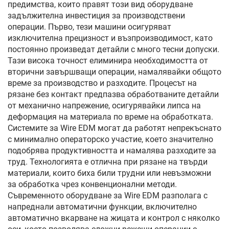
предимства, които правят този вид оборудване
задължителна инвестиция за производствени
операции. Първо, тези машини осигуряват
изключителна прецизност и възпроизводимост, като
постоянно произведат детайли с много тесни допуски.
Тази висока точност елиминира необходимостта от
вторични завършващи операции, намалявайки общото
време за производство и разходите. Процесът на
рязане без контакт предпазва обработваните детайли
от механично напрежение, осигурявайки липса на
деформация на материала по време на обработката.
Системите за Wire EDM могат да работят непрекъснато
с минимално операторско участие, което значително
подобрява продуктивността и намалява разходите за
труд. Технологията е отлична при рязане на твърди
материали, които биха били трудни или невъзможни
за обработка чрез конвенционални методи.
Съвременното оборудване за Wire EDM разполага с
напреднали автоматични функции, включително
автоматично вкарване на жицата и контрол с няколко