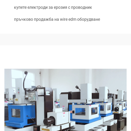
купете електроди за ерозия с проводник
пръчково продажба на wire edm оборудване