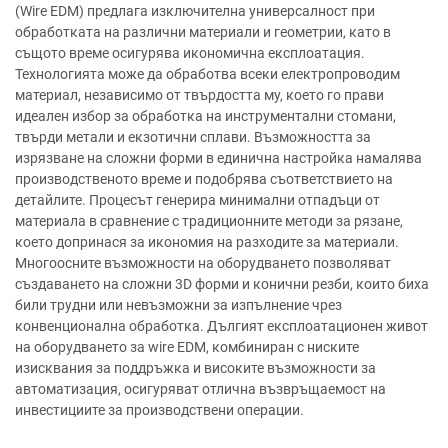
(Wire EDM) предлага изключителна универсалност при
обработката на различни материали и геометрии, като в
същото време осигурява икономична експлоатация.
Технологията може да обработва всеки електропроводим
материал, независимо от твърдостта му, което го прави
идеален избор за обработка на инструментални стомани,
твърди метали и екзотични сплави. Възможността за
изрязване на сложни форми в единична настройка намалява
производственото време и подобрява съответствието на
детайлите. Процесът генерира минимални отпадъци от
материала в сравнение с традиционните методи за рязане,
което допринася за икономия на разходите за материали.
Многоосните възможности на оборудването позволяват
създаването на сложни 3D форми и конични резби, които биха
били трудни или невъзможни за изпълнение чрез
конвенционална обработка. Дългият експлоатационен живот
на оборудването за wire EDM, комбиниран с ниските
изисквания за поддръжка и високите възможности за
автоматизация, осигуряват отлична възвръщаемост на
инвестициите за производствени операции.