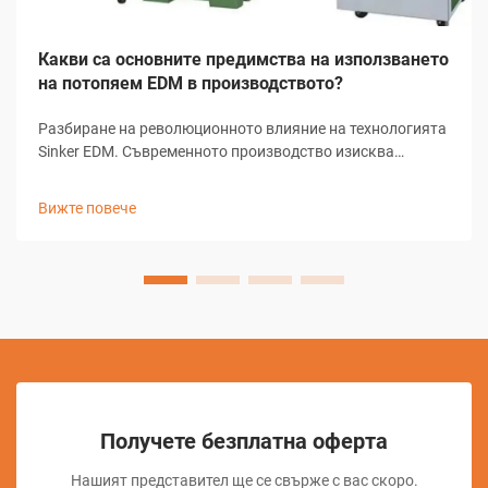
Какви са основните предимства на използването
на потопяем EDM в производството?
Разбиране на революционното влияние на технологията
Sinker EDM. Съвременното производство изисква
прецизност, ефективност и иновативни решения за
сложни задачи по машинна обработка. Sinker EDM,
Вижте повече
известно още като рам EDM или конвенционално EDM, се
превърна в важен елемент...
Получете безплатна оферта
Нашият представител ще се свърже с вас скоро.