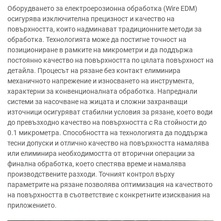
Оборудването за електроерозионна обработка (Wire EDM)
осигурява изключителна прецизност и качество на
повърхността, които надминават традиционните методи за
обработка. Технологията може да постигне точност на
позициониране в рамките на микрометри и да поддържа
постоянно качество на повърхността по цялата повърхност на
детайла. Процесът на рязане без контакт елиминира
механичното напрежение и износването на инструмента,
характерни за конвенционалната обработка. Напреднали
системи за насочване на жицата и сложни захранващи
източници осигуряват стабилни условия за рязане, което води
до превъзходно качество на повърхността с Ra стойности до
0.1 микрометра. Способността на технологията да поддържа
тесни допуски и отлично качество на повърхността намалява
или елиминира необходимостта от вторични операции за
финална обработка, което спестява време и намалява
производствените разходи. Точният контрол върху
параметрите на рязане позволява оптимизация на качеството
на повърхността в съответствие с конкретните изисквания на
приложението.