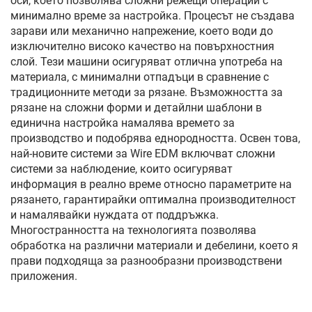
оси, което позволява сложни режещи операции с
минимално време за настройка. Процесът не създава
зарави или механично напрежение, което води до
изключително високо качество на повърхностния
слой. Тези машини осигуряват отлична употреба на
материала, с минимални отпадъци в сравнение с
традиционните методи за рязане. Възможността за
рязане на сложни форми и детайлни шаблони в
единична настройка намалява времето за
производство и подобрява еднородността. Освен това,
най-новите системи за Wire EDM включват сложни
системи за наблюдение, които осигуряват
информация в реално време относно параметрите на
рязането, гарантирайки оптимална производителност
и намалявайки нуждата от поддръжка.
Многостранността на технологията позволява
обработка на различни материали и дебелини, което я
прави подходяща за разнообразни производствени
приложения.