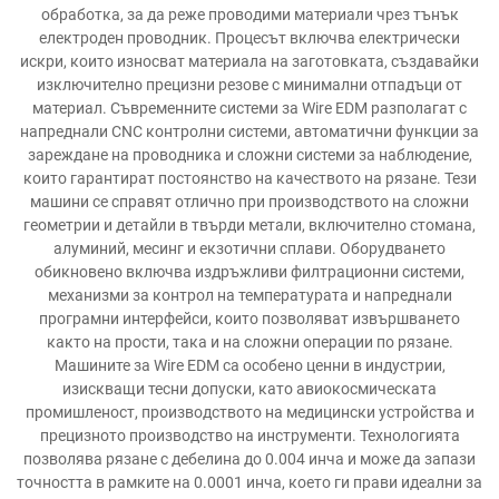
обработка, за да реже проводими материали чрез тънък
електроден проводник. Процесът включва електрически
искри, които износват материала на заготовката, създавайки
изключително прецизни резове с минимални отпадъци от
материал. Съвременните системи за Wire EDM разполагат с
напреднали CNC контролни системи, автоматични функции за
зареждане на проводника и сложни системи за наблюдение,
които гарантират постоянство на качеството на рязане. Тези
машини се справят отлично при производството на сложни
геометрии и детайли в твърди метали, включително стомана,
алуминий, месинг и екзотични сплави. Оборудването
обикновено включва издръжливи филтрационни системи,
механизми за контрол на температурата и напреднали
програмни интерфейси, които позволяват извършването
както на прости, така и на сложни операции по рязане.
Машините за Wire EDM са особено ценни в индустрии,
изискващи тесни допуски, като авиокосмическата
промишленост, производството на медицински устройства и
прецизното производство на инструменти. Технологията
позволява рязане с дебелина до 0.004 инча и може да запази
точността в рамките на 0.0001 инча, което ги прави идеални за