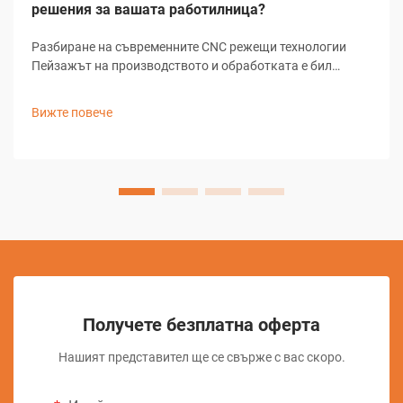
решения за вашата работилница?
Разбиране на съвременните CNC режещи технологии
Пейзажът на производството и обработката е бил
революционизиран от CNC режещи решения, които
трансформират начина, по който цеховете подхождат
Вижте повече
към задачите за прецизно рязане. Тези сложни системи
комбинират компютърно-...
Получете безплатна оферта
Нашият представител ще се свърже с вас скоро.