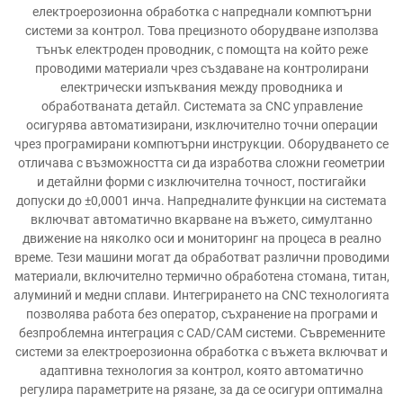
електроерозионна обработка с напреднали компютърни
системи за контрол. Това прецизното оборудване използва
тънък електроден проводник, с помощта на който реже
проводими материали чрез създаване на контролирани
електрически изпъквания между проводника и
обработваната детайл. Системата за CNC управление
осигурява автоматизирани, изключително точни операции
чрез програмирани компютърни инструкции. Оборудването се
отличава с възможността си да изработва сложни геометрии
и детайлни форми с изключителна точност, постигайки
допуски до ±0,0001 инча. Напредналите функции на системата
включват автоматично вкарване на въжето, симултанно
движение на няколко оси и мониторинг на процеса в реално
време. Тези машини могат да обработват различни проводими
материали, включително термично обработена стомана, титан,
алуминий и медни сплави. Интегрирането на CNC технологията
позволява работа без оператор, съхранение на програми и
безпроблемна интеграция с CAD/CAM системи. Съвременните
системи за електроерозионна обработка с въжета включват и
адаптивна технология за контрол, която автоматично
регулира параметрите на рязане, за да се осигури оптимална