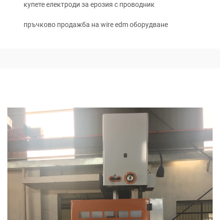
купете електроди за ерозия с проводник
пръчково продажба на wire edm оборудване