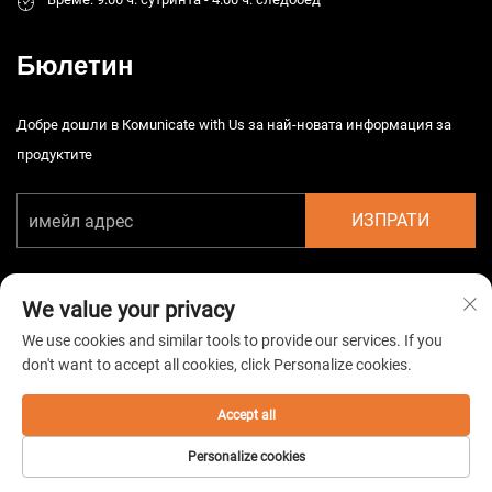
Бюлетин
Добре дошли в Комunicate with Us за най-новата информация за
продуктите
ИЗПРАТИ
We value your privacy
We use cookies and similar tools to provide our services. If you
don't want to accept all cookies, click Personalize cookies.
Автоматично право © 2026 Китайска Taizhou HarsMarg
Електромеханична Co. Ltd. Всички права запазени. -
Политика за
поверителност
Accept all
Personalize cookies