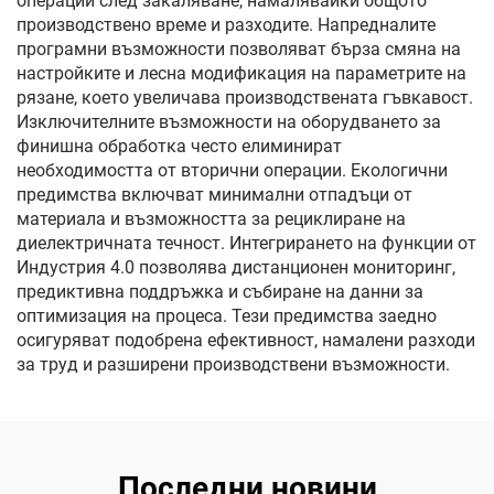
операции след закаляване, намалявайки общото
производствено време и разходите. Напредналите
програмни възможности позволяват бърза смяна на
настройките и лесна модификация на параметрите на
рязане, което увеличава производствената гъвкавост.
Изключителните възможности на оборудването за
финишна обработка често елиминират
необходимостта от вторични операции. Екологични
предимства включват минимални отпадъци от
материала и възможността за рециклиране на
диелектричната течност. Интегрирането на функции от
Индустрия 4.0 позволява дистанционен мониторинг,
предиктивна поддръжка и събиране на данни за
оптимизация на процеса. Тези предимства заедно
осигуряват подобрена ефективност, намалени разходи
за труд и разширени производствени възможности.
Последни новини