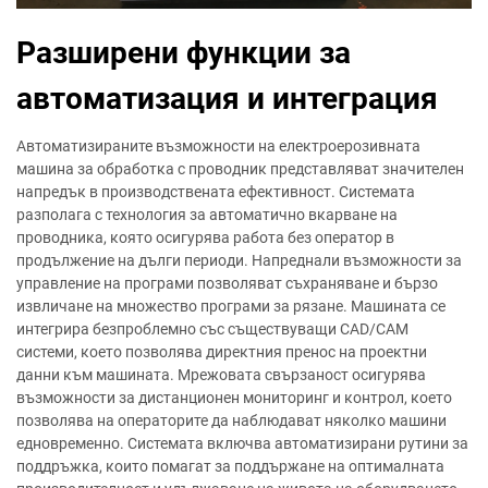
Разширени функции за
автоматизация и интеграция
Автоматизираните възможности на електроерозивната
машина за обработка с проводник представляват значителен
напредък в производствената ефективност. Системата
разполага с технология за автоматично вкарване на
проводника, която осигурява работа без оператор в
продължение на дълги периоди. Напреднали възможности за
управление на програми позволяват съхраняване и бързо
извличане на множество програми за рязане. Машината се
интегрира безпроблемно със съществуващи CAD/CAM
системи, което позволява директния пренос на проектни
данни към машината. Мрежовата свързаност осигурява
възможности за дистанционен мониторинг и контрол, което
позволява на операторите да наблюдават няколко машини
едновременно. Системата включва автоматизирани рутини за
поддръжка, които помагат за поддържане на оптималната