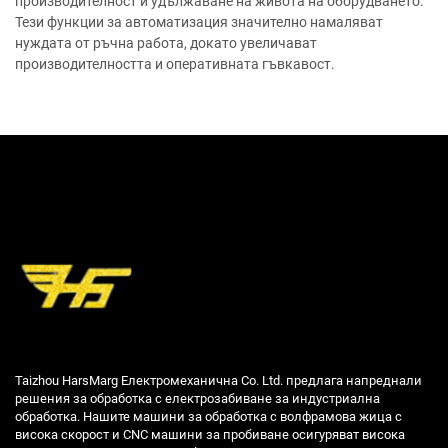
производителност и удължаване на живота на оборудването.
Тези функции за автоматизация значително намаляват
нуждата от ръчна работа, докато увеличават
производителността и оперативната гъвкавост.
Taizhou HarsMarg Електромеханична Co. Ltd. предлага напреднали
решения за обработка с електрозабиване за индустриална
обработка. Нашите машини за обработка с волфрамова жица с
висока скорост и CNC машини за пробиване осигуряват висока