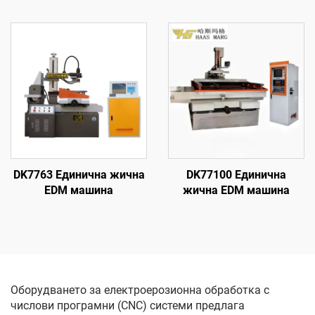
DK7763 Единична жична
DK77100 Единична
EDM машина
жична EDM машина
Оборудването за електроерозионна обработка с
числови програмни (CNC) системи предлага