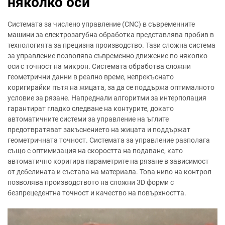
няколко оси
Системата за числено управление (CNC) в съвременните
машини за електрозагубна обработка представлява пробив в
технологията за прецизна производство. Тази сложна система
за управление позволява съвременно движение по няколко
оси с точност на микрон. Системата обработва сложни
геометрични данни в реално време, непрекъснато
коригирайки пътя на жицата, за да се поддържа оптималното
условие за рязане. Напреднали алгоритми за интерполация
гарантират гладко следване на контурите, докато
автоматичните системи за управление на ъглите
предотвратяват закъснението на жицата и поддържат
геометричната точност. Системата за управление разполага
също с оптимизация на скоростта на подаване, като
автоматично коригира параметрите на рязане в зависимост
от дебелината и състава на материала. Това ниво на контрол
позволява производството на сложни 3D форми с
безпрецедентна точност и качество на повърхността.