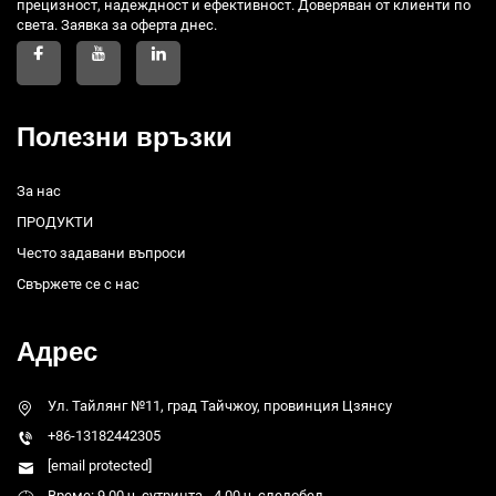
прецизност, надеждност и ефективност. Доверяван от клиенти по
света. Заявка за оферта днес.
Полезни връзки
За нас
ПРОДУКТИ
Често задавани въпроси
Свържете се с нас
Адрес
Ул. Тайлянг №11, град Тайчжоу, провинция Цзянсу
+86-13182442305
[email protected]
Време: 9.00 ч. сутринта - 4.00 ч. следобед