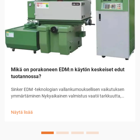
Mikä on porakoneen EDM:n käytön keskeiset edut
tuotannossa?
Sinker EDM -teknologian vallankumouksellisen vaikutuksen
ymmärtäminen Nykyaikainen valmistus vaatii tarkkuutta,
tehokkuutta ja innovatiivisia ratkaisuja monimutkaisiin
koneenpito-ongelmiin. Sinker EDM, joka tunnetaan myös
Näytä lisää
ram-EDM:nä tai perinteisenä EDM:nä, on noussut esiin
merkittävänä tekijänä...