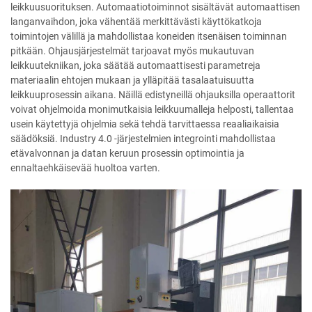
leikkuusuorituksen. Automaatiotoiminnot sisältävät automaattisen
langanvaihdon, joka vähentää merkittävästi käyttökatkoja
toimintojen välillä ja mahdollistaa koneiden itsenäisen toiminnan
pitkään. Ohjausjärjestelmät tarjoavat myös mukautuvan
leikkuutekniikan, joka säätää automaattisesti parametreja
materiaalin ehtojen mukaan ja ylläpitää tasalaatuisuutta
leikkuuprosessin aikana. Näillä edistyneillä ohjauksilla operaattorit
voivat ohjelmoida monimutkaisia leikkuumalleja helposti, tallentaa
usein käytettyjä ohjelmia sekä tehdä tarvittaessa reaaliaikaisia
säädöksiä. Industry 4.0 -järjestelmien integrointi mahdollistaa
etävalvonnan ja datan keruun prosessin optimointia ja
ennaltaehkäisevää huoltoa varten.