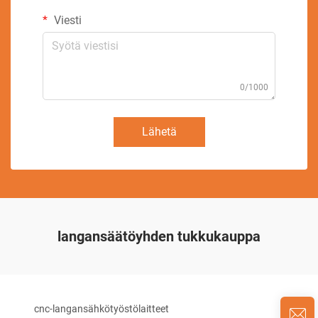
Viesti
0/1000
Lähetä
langansäätöyhden tukkukauppa
cnc-langansähkötyöstölaitteet