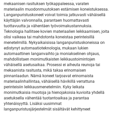
mekaanisen rasituksen työkappaleessa, varaten
materiaalin muodonmuutoksen estämisen koneistuksessa.
Langanpuristuskoneet voivat toimia jatkuvasti vähäisellä
käyttäjän valvonnalla, parantaen huomattavasti
tuottavuutta ja vähentäen työvoimakustannuksia.
Teknologia hallitsee kovien materiaalien leikkaamisen, joita
olisi vaikeaa tai mahdotonta koneistaa perinteisillä
menetelmillä. Nykyaikaisissa langanpuristuskoneissa on
edistynyt automaatioteknologia, mukaan lukien
automaattinen langanvaihto ja moniakselinen ohjaus,
mahdollistaen monimutkaisten leikkaustoimintojen
vähäisellä asetusaikaa. Prosessi ei aiheuta reunoja tai
mekaanista rasitusta, mikä takaa erinomaisen
pinnanlaadun. Nämä koneet tarjoavat erinomaista
materiaalinhallintaa, vähäisellä hävikillä verrattuna
perinteisiin leikkausmenetelmiin. Kyky leikata
monimutkaisia muotoja ja hienojakoisia kuvioita yhdellä
asetuksella vähentää tuotantoaikaa ja parantaa
yhtenäisyyttä. Lisäksi uusimmat
langanpuristusjärjestelmät sisältävät kehittyneet