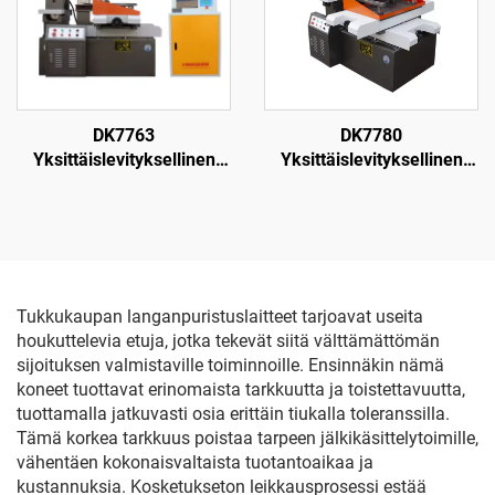
DK7763
DK7780
Yksittäislevityksellinen
Yksittäislevityksellinen
langanpuristuskone
langanpuristuskone
Tukkukaupan langanpuristuslaitteet tarjoavat useita
houkuttelevia etuja, jotka tekevät siitä välttämättömän
sijoituksen valmistaville toiminnoille. Ensinnäkin nämä
koneet tuottavat erinomaista tarkkuutta ja toistettavuutta,
tuottamalla jatkuvasti osia erittäin tiukalla toleranssilla.
Tämä korkea tarkkuus poistaa tarpeen jälkikäsittelytoimille,
vähentäen kokonaisvaltaista tuotantoaikaa ja
kustannuksia. Kosketukseton leikkausprosessi estää