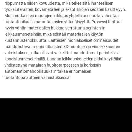
riippumatta niiden kovuudesta, mikä tekee siitä ihanteellisen
työkaluterästen, kovametallien ja eksotiikkojen seosten käsittelyyn.
Monimutkaisten muotojen leikkaus yhdellä asennolla vähentää
tuotantoaikaa ja parantaa osien yhtenäisyyttä. Prosessi tuottaa
hyvin vähän materiaalien hukkaa verrattuna perinteisiin
leikkausmenetelmiin, mikä edistää materiaalien käytön
kustannustehokkuutta. Laitteiden moniakseliset ominaisuudet
mahdollistavat monimutkaisten 3D-muotojen ja vinoleikkausten
valmistuksen, jotka olisivat vaikeit tai mahdottomat perinteisillä
koneistusmenetelmillä. Langan leikkauskoneiden pitkä käyttöikä
yhdistettynä matalaan huoltotarpeeseen ja korkeisiin
automaatiomahdollisuuksiin takaa erinomaisen
tuotantopalautteen valmistuksessa.