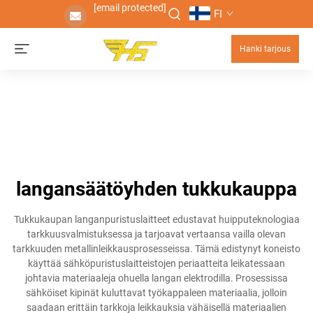
[email protected]
FI
Hanki tarjous
langansäätöyhden tukkukauppa
Tukkukaupan langanpuristuslaitteet edustavat huipputeknologiaa
tarkkuusvalmistuksessa ja tarjoavat vertaansa vailla olevan
tarkkuuden metallinleikkausprosesseissa. Tämä edistynyt koneisto
käyttää sähköpuristuslaitteistojen periaatteita leikatessaan
johtavia materiaaleja ohuella langan elektrodilla. Prosessissa
sähköiset kipinät kuluttavat työkappaleen materiaalia, jolloin
saadaan erittäin tarkkoja leikkauksia vähäisellä materiaalien