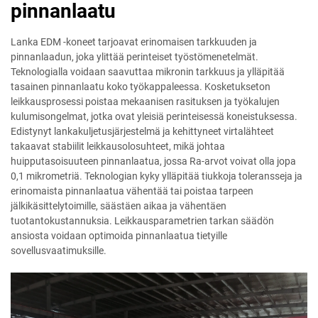
pinnanlaatu
Lanka EDM -koneet tarjoavat erinomaisen tarkkuuden ja
pinnanlaadun, joka ylittää perinteiset työstömenetelmät.
Teknologialla voidaan saavuttaa mikronin tarkkuus ja ylläpitää
tasainen pinnanlaatu koko työkappaleessa. Kosketukseton
leikkausprosessi poistaa mekaanisen rasituksen ja työkalujen
kulumisongelmat, jotka ovat yleisiä perinteisessä koneistuksessa.
Edistynyt lankakuljetusjärjestelmä ja kehittyneet virtalähteet
takaavat stabiilit leikkausolosuhteet, mikä johtaa
huipputasoisuuteen pinnanlaatua, jossa Ra-arvot voivat olla jopa
0,1 mikrometriä. Teknologian kyky ylläpitää tiukkoja toleransseja ja
erinomaista pinnanlaatua vähentää tai poistaa tarpeen
jälkikäsittelytoimille, säästäen aikaa ja vähentäen
tuotantokustannuksia. Leikkausparametrien tarkan säädön
ansiosta voidaan optimoida pinnanlaatua tietyille
sovellusvaatimuksille.