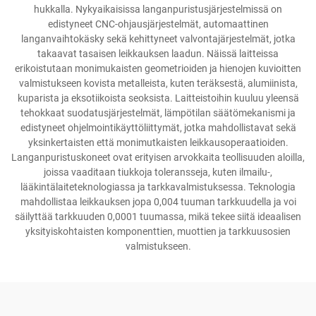
hukkalla. Nykyaikaisissa langanpuristusjärjestelmissä on
edistyneet CNC-ohjausjärjestelmät, automaattinen
langanvaihtokäsky sekä kehittyneet valvontajärjestelmät, jotka
takaavat tasaisen leikkauksen laadun. Näissä laitteissa
erikoistutaan monimukaisten geometrioiden ja hienojen kuvioitten
valmistukseen kovista metalleista, kuten teräksestä, alumiinista,
kuparista ja eksotiikoista seoksista. Laitteistoihin kuuluu yleensä
tehokkaat suodatusjärjestelmät, lämpötilan säätömekanismi ja
edistyneet ohjelmointikäyttöliittymät, jotka mahdollistavat sekä
yksinkertaisten että monimutkaisten leikkausoperaatioiden.
Langanpuristuskoneet ovat erityisen arvokkaita teollisuuden aloilla,
joissa vaaditaan tiukkoja toleransseja, kuten ilmailu-,
lääkintälaiteteknologiassa ja tarkkavalmistuksessa. Teknologia
mahdollistaa leikkauksen jopa 0,004 tuuman tarkkuudella ja voi
säilyttää tarkkuuden 0,0001 tuumassa, mikä tekee siitä ideaalisen
yksityiskohtaisten komponenttien, muottien ja tarkkuusosien
valmistukseen.