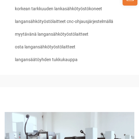
korkean tarkkuuden lankasähkötyöstökoneet
langansähkötyöstölaitteet cnc-ohjausjärjestelmällä
myytävänä langansähkötyöstölaitteet
osta langansähkötyöstölaitteet
langansäätöyhden tukkukauppa