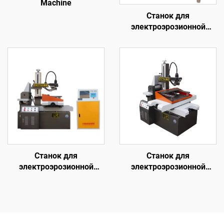
Machine
Станок для
электроэрозионной
обработки проволочным
электродом
однопроходного реза
DK7745
Станок для
Станок для
электроэрозионной
электроэрозионной
обработки проволочным
обработки проволочным
электродом
электродом
однопроходного реза
однопроходного реза
DK7763
DK7780