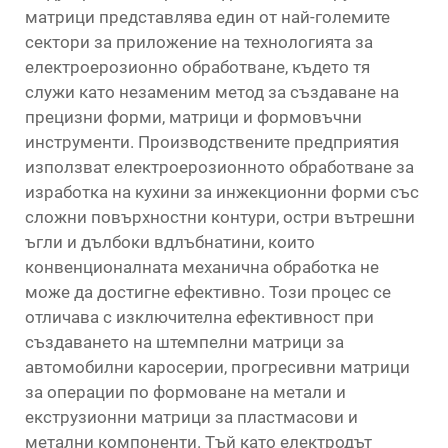
матрици представлява един от най-големите
сектори за приложение на технологията за
електроерозионно обработване, където тя
служи като незаменим метод за създаване на
прецизни форми, матрици и формовъчни
инструменти. Производствените предприятия
използват електроерозионното обработване за
изработка на кухини за инжекционни форми със
сложни повърхностни контури, остри вътрешни
ъгли и дълбоки вдлъбнатини, които
конвенционалната механична обработка не
може да достигне ефективно. Този процес се
отличава с изключителна ефективност при
създаването на штемпелни матрици за
автомобилни каросерии, прогресивни матрици
за операции по формоване на метали и
екструзионни матрици за пластмасови и
метални компоненти. Тъй като електродът