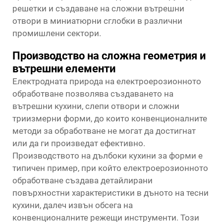
решетки и създаване на сложни вътрешни
отвори в миниатюрни сглобки в различни
промишлени сектори.
Производство на сложна геометрия и
вътрешни елементи
Електродната природа на електроерозионното
обработване позволява създаването на
вътрешни кухини, слепи отвори и сложни
триизмерни форми, до които конвенционалните
методи за обработване не могат да достигнат
или да ги произведат ефективно.
Производството на дълбоки кухини за форми е
типичен пример, при който електроерозионното
обработване създава детайлирани
повърхностни характеристики в дъното на тесни
кухини, далеч извън обсега на
конвенционалните режещи инструменти. Този