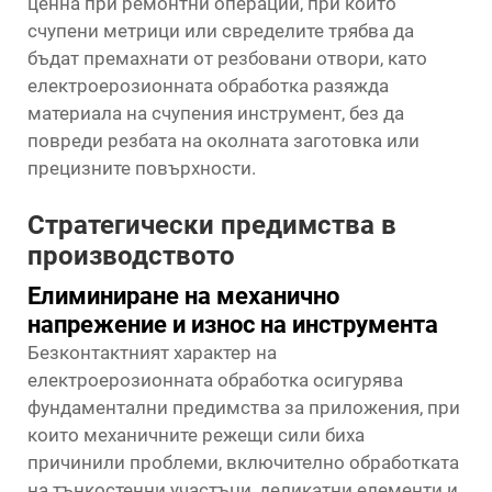
ценна при ремонтни операции, при които
счупени метрици или свределите трябва да
бъдат премахнати от резбовани отвори, като
електроерозионната обработка разяжда
материала на счупения инструмент, без да
повреди резбата на околната заготовка или
прецизните повърхности.
Стратегически предимства в
производството
Елиминиране на механично
напрежение и износ на инструмента
Безконтактният характер на
електроерозионната обработка осигурява
фундаментални предимства за приложения, при
които механичните режещи сили биха
причинили проблеми, включително обработката
на тънкостенни участъци, деликатни елементи и