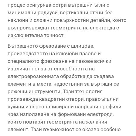
процес осигурява остри вътрешни ъгли с
минимални радиуси, вертикални стени без
наклони и сложни повърхностни детайли, които
възпроизвеждат геометрията на електрода с
изключителна точност.
Вътрешното фрезоване с шлицове,
производството на ключови пазове и
специалното фрезоване на пазове всички
извличат полза от способността на
електроерозионната обработка да създава
елементи в места, недостъпни за въртящи се
режещи инструменти. Тази технология
произвежда квадратни отвори, правоъгълни
кухини и персонализирани напречни профили
чрез използване на формовани електроди,
които повтарят геометрията на желания
елемент. Тази възможност се оказва особено