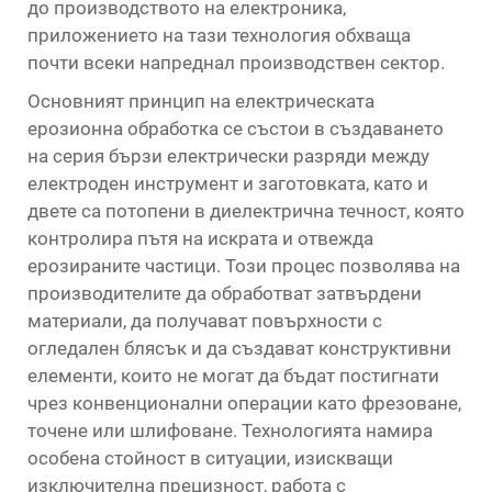
до производството на електроника,
приложението на тази технология обхваща
почти всеки напреднал производствен сектор.
Основният принцип на електрическата
ерозионна обработка се състои в създаването
на серия бързи електрически разряди между
електроден инструмент и заготовката, като и
двете са потопени в диелектрична течност, която
контролира пътя на искрата и отвежда
ерозираните частици. Този процес позволява на
производителите да обработват затвърдени
материали, да получават повърхности с
огледален блясък и да създават конструктивни
елементи, които не могат да бъдат постигнати
чрез конвенционални операции като фрезоване,
точене или шлифоване. Технологията намира
особена стойност в ситуации, изискващи
изключителна прецизност, работа с