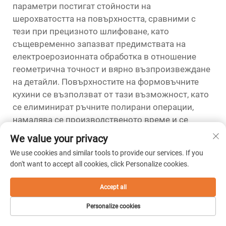
параметри постигат стойности на
шерохватостта на повърхността, сравними с
тези при прецизното шлифоване, като
същевременно запазват предимствата на
електроерозионната обработка в отношение
геометрична точност и вярно възпроизвеждане
на детайли. Повърхностите на формовъчните
кухини се възползват от тази възможност, като
се елиминират ръчните полирани операции,
намалява се производственото време и се
осигурява последователно качество на
We value your privacy
повърхността в множество формовъчни кухини.
We use cookies and similar tools to provide our services. If you
Точността на възпроизвеждане на детайли при
don't want to accept all cookies, click Personalize cookies.
електроерозионната обработка позволява
директно пренасяне на повърхностните
Accept all
характеристики на електродите върху
Personalize cookies
повърхностите на обработваните детайли, което
подпомага приложения, изискващи фини