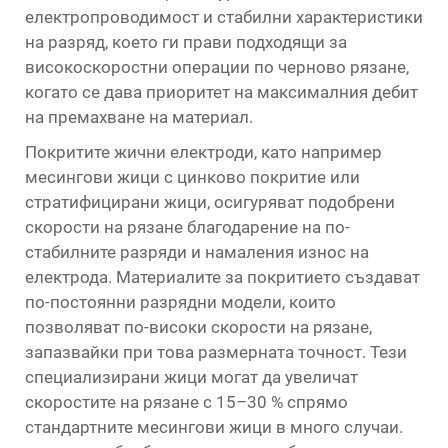
електропроводимост и стабилни характеристики
на разряд, което ги прави подходящи за
високоскоростни операции по черново рязане,
когато се дава приоритет на максималния дебит
на премахване на материал.
Покритите жични електроди, като например
месингови жици с цинково покритие или
стратифицирани жици, осигуряват подобрени
скорости на рязане благодарение на по-
стабилните разряди и намаления износ на
електрода. Материалите за покритието създават
по-постоянни разрядни модели, които
позволяват по-високи скорости на рязане,
запазвайки при това размерната точност. Тези
специализирани жици могат да увеличат
скоростите на рязане с 15–30 % спрямо
стандартните месингови жици в много случаи.