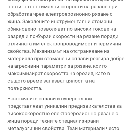
постигнат оптимални скорости на рязане при
обработка чрез електроерозионно рязане с
жица. Закалените инструментални стомани
обикновено позволяват по-високи токове на
разряд и по-бързи скорости на рязане поради
отличната им електропроводимост и термични
свойства. Механизмът на отстраняване на
материала при стоманени сплави реагира добре
на агресивни параметри за рязане, които
максимизират скоростта на ерозия, като в
същото време запазват цялостта на
повърхността.
Екзотичните сплави и суперсплави
представляват уникални предизвикателства за
високоскоростно електроерозионно рязане с
жица поради техните специализирани
металургични свойства. Тези материали често