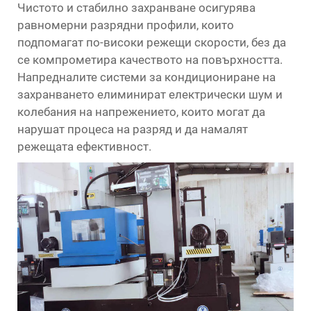
Чистото и стабилно захранване осигурява
равномерни разрядни профили, които
подпомагат по-високи режещи скорости, без да
се компрометира качеството на повърхността.
Напредналите системи за кондициониране на
захранването елиминират електрически шум и
колебания на напрежението, които могат да
нарушат процеса на разряд и да намалят
режещата ефективност.