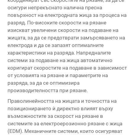
осигури непрекъснато налична пресна
повърхност на електродната жица за процеса на
разряд. По-високите скорости на рязане
изискват увеличени скорости на подаване на
жицата, за да се предотврати замърсяването на
електрода и да се запазят оптималните
характеристики на разряда. Напредналите
системи за подаване на жица автоматично
коригират скоростите на подаване в зависимост
от условията на рязане и параметрите на
разряда, за да се оптимизира
производителността при рязане.
Праволинейността на жицата и точността на
позиционирането ѝ директно влияят върху
възможностите за скорост на рязане в
системите за електроерозионно рязане с жица
(EDM). Механичните системи, които осигуряват