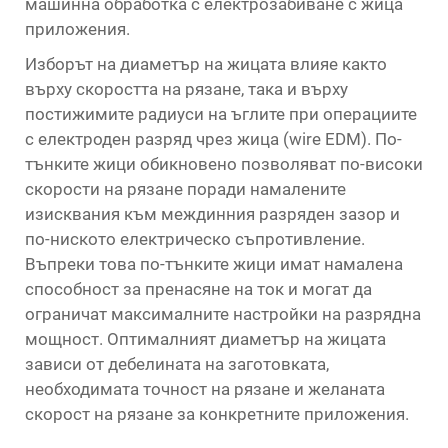
машинна обработка с електрозабиване с жица
приложения.
Изборът на диаметър на жицата влияе както
върху скоростта на рязане, така и върху
постижимите радиуси на ъглите при операциите
с електроден разряд чрез жица (wire EDM). По-
тънките жици обикновено позволяват по-високи
скорости на рязане поради намалените
изисквания към междинния разряден зазор и
по-ниското електрическо съпротивление.
Въпреки това по-тънките жици имат намалена
способност за пренасяне на ток и могат да
ограничат максималните настройки на разрядна
мощност. Оптималният диаметър на жицата
зависи от дебелината на заготовката,
необходимата точност на рязане и желаната
скорост на рязане за конкретните приложения.