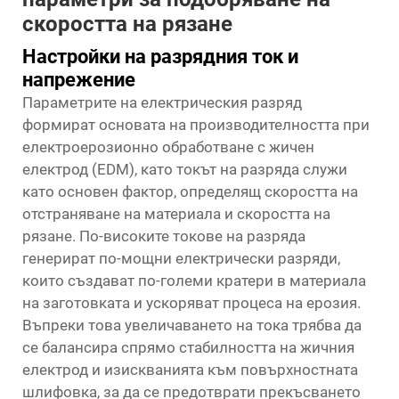
скоростта на рязане
Настройки на разрядния ток и
напрежение
Параметрите на електрическия разряд
формират основата на производителността при
електроерозионно обработване с жичен
електрод (EDM), като токът на разряда служи
като основен фактор, определящ скоростта на
отстраняване на материала и скоростта на
рязане. По-високите токове на разряда
генерират по-мощни електрически разряди,
които създават по-големи кратери в материала
на заготовката и ускоряват процеса на ерозия.
Въпреки това увеличаването на тока трябва да
се балансира спрямо стабилността на жичния
електрод и изискванията към повърхностната
шлифовка, за да се предотврати прекъсването