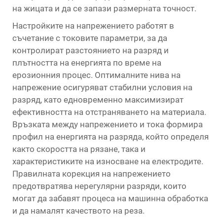
на жицата и да се запази размерната точност.
Настройките на напрежението работят в
съчетание с токовите параметри, за да
контролират разстоянието на разряд и
плътността на енергията по време на
ерозионния процес. Оптималните нива на
напрежение осигуряват стабилни условия на
разряд, като едновременно максимизират
ефективността на отстраняването на материала.
Връзката между напрежението и тока формира
профил на енергията на разряда, който определя
както скоростта на рязане, така и
характеристиките на износване на електродите.
Правилната корекция на напрежението
предотвратява нерегулярни разряди, които
могат да забавят процеса на машинна обработка
и да намалят качеството на реза.