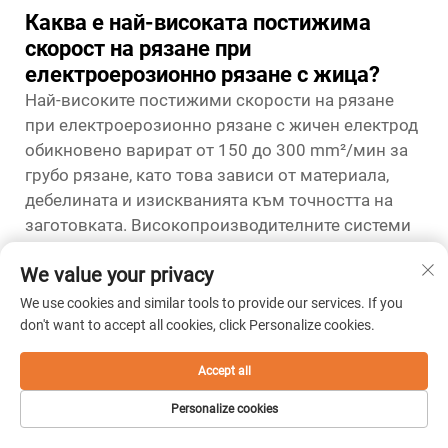
Каква е най-високата постижима
скорост на рязане при
електроерозионно рязане с жица?
Най-високите постижими скорости на рязане
при електроерозионно рязане с жичен електрод
обикновено варират от 150 до 300 mm²/мин за
грубо рязане, като това зависи от материала,
дебелината и изискванията към точността на
заготовката. Високопроизводителните системи
с оптимизирани параметри могат да постигнат
We value your privacy
скорости до 400 mm²/мин при благоприятни
условия за рязане. Всъщност обаче скоростта на
We use cookies and similar tools to provide our services. If you
рязане трябва да се балансира спрямо
don't want to accept all cookies, click Personalize cookies.
изискванията към повърхностната шлифовка,
Accept all
размерната точност и стабилността на жичния
електрод, за да се осигури надеждна
Personalize cookies
производителност при машинната обработка.