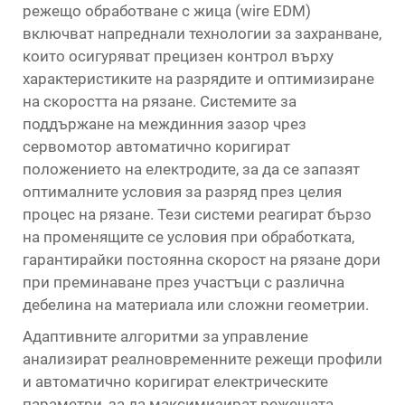
режещо обработване с жица (wire EDM)
включват напреднали технологии за захранване,
които осигуряват прецизен контрол върху
характеристиките на разрядите и оптимизиране
на скоростта на рязане. Системите за
поддържане на междинния зазор чрез
сервомотор автоматично коригират
положението на електродите, за да се запазят
оптималните условия за разряд през целия
процес на рязане. Тези системи реагират бързо
на променящите се условия при обработката,
гарантирайки постоянна скорост на рязане дори
при преминаване през участъци с различна
дебелина на материала или сложни геометрии.
Адаптивните алгоритми за управление
анализират реалновременните режещи профили
и автоматично коригират електрическите
параметри, за да максимизират режещата