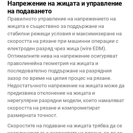
Напрежение на жицата и управление
на подаването
Правилното управление на напрежението на
жицата е съществено за поддържане на
стабилни режещи условия и максимизиране на
скоростта на рязане при машинни операции с
електроден разряд чрез жица (wire EDM).
Оптималните нива на напрежение осигуряват
праволинейна геометрия на жицата и
последователно поддържане на разрядния
зазор по време на целия процес на рязане.
Недостатъчното напрежение на жицата може да
предизвика отклонение на жицата и
нерегулярни разрядни модели, които намаляват
скоростта на рязане и компрометират
размерната точност.
Скоростите на подаване на жицата трябва да се
координират със скоростите на рязане, за да се