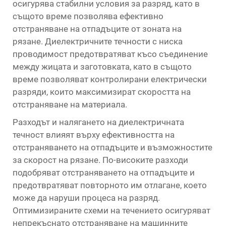
осигурява стабилни условия за разряд, като в
същото време позволява ефективно
отстраняване на отпадъците от зоната на
рязане. Диелектричните течности с ниска
проводимост предотвратяват късо съединение
между жицата и заготовката, като в същото
време позволяват контролирани електрически
разряди, които максимизират скоростта на
отстраняване на материала.
Разходът и налягането на диелектричната
течност влияят върху ефективността на
отстраняването на отпадъците и възможностите
за скорост на рязане. По-високите разходи
подобряват отстраняването на отпадъците и
предотвратяват повторното им отлагане, което
може да наруши процеса на разряд.
Оптимизираните схеми на течението осигуряват
непрекъснато отстраняване на машинните