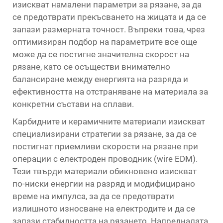
изискват намалени параметри за рязане, за да
се предотврати прекъсването на жицата и да се
запази размерната точност. Въпреки това, чрез
оптимизиран подбор на параметрите все още
може да се постигне значителна скорост на
рязане, като се осъществи внимателно
балансиране между енергията на разряда и
ефективността на отстраняване на материала за
конкретни състави на сплави.
Карбидните и керамичните материали изискват
специализирани стратегии за рязане, за да се
постигнат приемливи скорости на рязане при
операции с електроден проводник (wire EDM).
Тези твърди материали обикновено изискват
по-ниски енергии на разряд и модифицирано
време на импулса, за да се предотврати
излишното износване на електродите и да се
запази стабилността на рязането. Напредналата