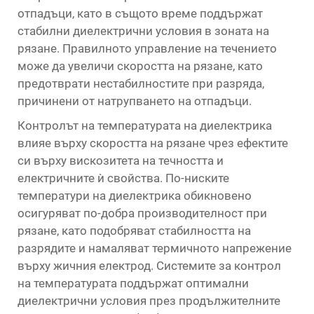
отпадъци, като в същото време поддържат
стабилни диелектрични условия в зоната на
рязане. Правилното управление на течението
може да увеличи скоростта на рязане, като
предотврати нестабилностите при разряда,
причинени от натрупването на отпадъци.
Контролът на температурата на диелектрика
влияе върху скоростта на рязане чрез ефектите
си върху вискозитета на течността и
електричните ѝ свойства. По-ниските
температури на диелектрика обикновено
осигуряват по-добра производителност при
рязане, като подобряват стабилността на
разрядите и намаляват термичното напрежение
върху жичния електрод. Системите за контрол
на температурата поддържат оптимални
диелектрични условия през продължителните