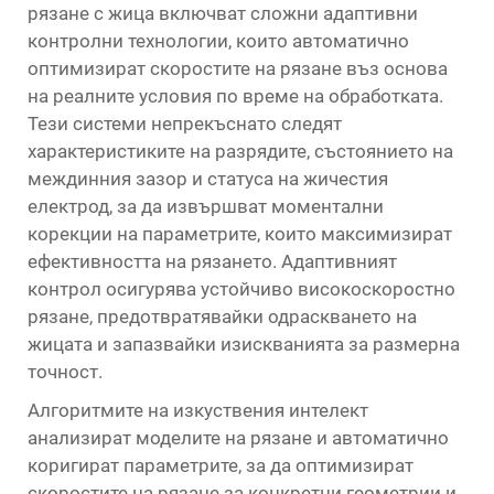
рязане с жица включват сложни адаптивни
контролни технологии, които автоматично
оптимизират скоростите на рязане въз основа
на реалните условия по време на обработката.
Тези системи непрекъснато следят
характеристиките на разрядите, състоянието на
междинния зазор и статуса на жичестия
електрод, за да извършват моментални
корекции на параметрите, които максимизират
ефективността на рязането. Адаптивният
контрол осигурява устойчиво високоскоростно
рязане, предотвратявайки одраскването на
жицата и запазвайки изискванията за размерна
точност.
Алгоритмите на изкуствения интелект
анализират моделите на рязане и автоматично
коригират параметрите, за да оптимизират
скоростите на рязане за конкретни геометрии и