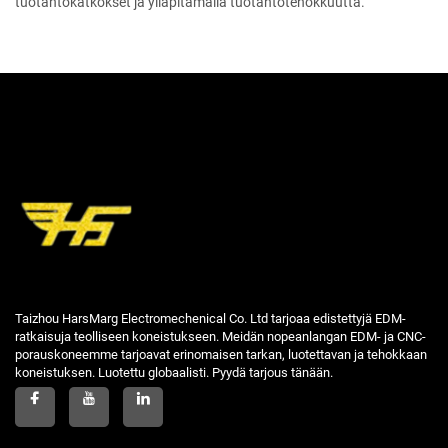
tuotantokatkokset ja ylläpitämällä tuotantotehokkuutta.
Taizhou HarsMarg Electromechenical Co. Ltd tarjoaa edistettyjä EDM-
ratkaisuja teolliseen koneistukseen. Meidän nopeanlangan EDM- ja CNC-
porauskoneemme tarjoavat erinomaisen tarkan, luotettavan ja tehokkaan
koneistuksen. Luotettu globaalisti. Pyydä tarjous tänään.