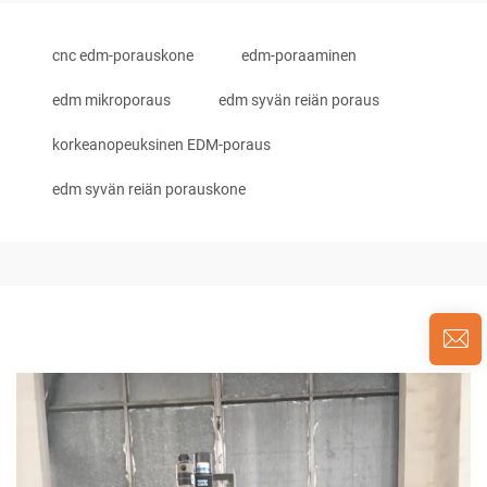
cnc edm-porauskone
edm-poraaminen
edm mikroporaus
edm syvän reiän poraus
korkeanopeuksinen EDM-poraus
edm syvän reiän porauskone