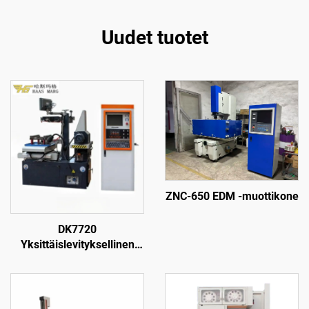
Uudet tuotet
ZNC-650 EDM -muottikone
DK7720
Yksittäislevityksellinen
langanpuristuskone