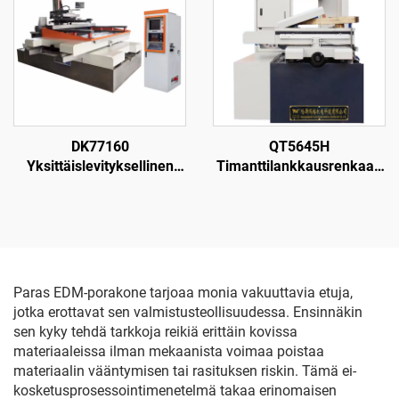
DK77160
QT5645H
Yksittäislevityksellinen
Timanttilankkausrenkaan
langanpuristuskone
leikkauskone
Paras EDM-porakone tarjoaa monia vakuuttavia etuja,
jotka erottavat sen valmistusteollisuudessa. Ensinnäkin
sen kyky tehdä tarkkoja reikiä erittäin kovissa
materiaaleissa ilman mekaanista voimaa poistaa
materiaalin vääntymisen tai rasituksen riskin. Tämä ei-
kosketusprosessointimenetelmä takaa erinomaisen