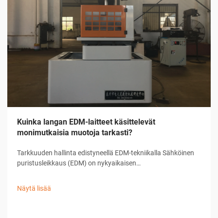
Kuinka langan EDM-laitteet käsittelevät
monimutkaisia muotoja tarkasti?
Tarkkuuden hallinta edistyneellä EDM-tekniikalla Sähköinen
puristusleikkaus (EDM) on nykyaikaisen
tarkkuusvalmistuksen kulmakivi, joka tarjoaa vertaansa
vailla olevia kykyjä monimutkaisten muotojen ja hienojen
Näytä lisää
suunnitelmien toteuttamisessa. ...