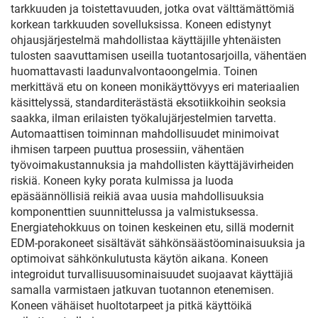
tarkkuuden ja toistettavuuden, jotka ovat välttämättömiä
korkean tarkkuuden sovelluksissa. Koneen edistynyt
ohjausjärjestelmä mahdollistaa käyttäjille yhtenäisten
tulosten saavuttamisen useilla tuotantosarjoilla, vähentäen
huomattavasti laadunvalvontaoongelmia. Toinen
merkittävä etu on koneen monikäyttövyys eri materiaalien
käsittelyssä, standarditerästästä eksotiikkoihin seoksia
saakka, ilman erilaisten työkalujärjestelmien tarvetta.
Automaattisen toiminnan mahdollisuudet minimoivat
ihmisen tarpeen puuttua prosessiin, vähentäen
työvoimakustannuksia ja mahdollisten käyttäjävirheiden
riskiä. Koneen kyky porata kulmissa ja luoda
epäsäännöllisiä reikiä avaa uusia mahdollisuuksia
komponenttien suunnittelussa ja valmistuksessa.
Energiatehokkuus on toinen keskeinen etu, sillä modernit
EDM-porakoneet sisältävät sähkönsäästöominaisuuksia ja
optimoivat sähkönkulutusta käytön aikana. Koneen
integroidut turvallisuusominaisuudet suojaavat käyttäjiä
samalla varmistaen jatkuvan tuotannon etenemisen.
Koneen vähäiset huoltotarpeet ja pitkä käyttöikä