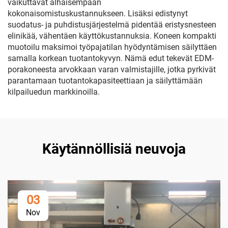
vaikuttavat alhaisempaan
kokonaisomistuskustannukseen. Lisäksi edistynyt
suodatus- ja puhdistusjärjestelmä pidentää eristysnesteen
elinikää, vähentäen käyttökustannuksia. Koneen kompakti
muotoilu maksimoi työpajatilan hyödyntämisen säilyttäen
samalla korkean tuotantokyvyn. Nämä edut tekevät EDM-
porakoneesta arvokkaan varan valmistajille, jotka pyrkivät
parantamaan tuotantokapasiteettiaan ja säilyttämään
kilpailuedun markkinoilla.
Käytännöllisiä neuvoja
03
Nov