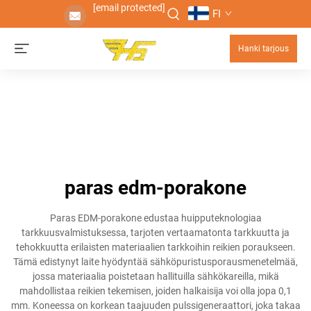
[email protected]
FI
Hanki tarjous
paras edm-porakone
Paras EDM-porakone edustaa huipputeknologiaa
tarkkuusvalmistuksessa, tarjoten vertaamatonta tarkkuutta ja
tehokkuutta erilaisten materiaalien tarkkoihin reikien poraukseen.
Tämä edistynyt laite hyödyntää sähköpuristusporausmenetelmää,
jossa materiaalia poistetaan hallituilla sähkökareilla, mikä
mahdollistaa reikien tekemisen, joiden halkaisija voi olla jopa 0,1
mm. Koneessa on korkean taajuuden pulssigeneraattori, joka takaa