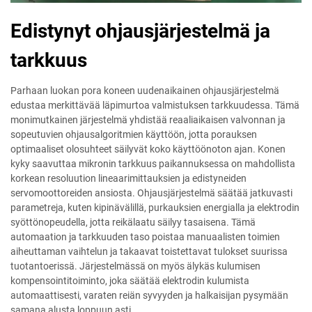
Edistynyt ohjausjärjestelmä ja
tarkkuus
Parhaan luokan pora koneen uudenaikainen ohjausjärjestelmä
edustaa merkittävää läpimurtoa valmistuksen tarkkuudessa. Tämä
monimutkainen järjestelmä yhdistää reaaliaikaisen valvonnan ja
sopeutuvien ohjausalgoritmien käyttöön, jotta porauksen
optimaaliset olosuhteet säilyvät koko käyttöönoton ajan. Konen
kyky saavuttaa mikronin tarkkuus paikannuksessa on mahdollista
korkean resoluution lineaarimittauksien ja edistyneiden
servomoottoreiden ansiosta. Ohjausjärjestelmä säätää jatkuvasti
parametreja, kuten kipinävälillä, purkauksien energialla ja elektrodin
syöttönopeudella, jotta reikälaatu säilyy tasaisena. Tämä
automaation ja tarkkuuden taso poistaa manuaalisten toimien
aiheuttaman vaihtelun ja takaavat toistettavat tulokset suurissa
tuotantoerissä. Järjestelmässä on myös älykäs kulumisen
kompensointitoiminto, joka säätää elektrodin kulumista
automaattisesti, varaten reiän syvyyden ja halkaisijan pysymään
samana alusta loppuun asti.