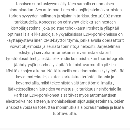
tasaisen suorituskyvyn säilyttäen samalla erinomaisen
pinnanlaadun. Sen automaattinen ohjausjärjestelmä varmistaa
tarkan syvyyden hallinnan ja sijainnin tarkkuuden ±0,002 mm:n
tarkkuudella. Koneessa on edistynyt dielektrisen nesteen
kiertojärjestelmä, joka poistaa tehokkaasti roskat ja ylläpitää
optimaalisia leikkausoloja. Nykyaikaisissa EDM-porakoneissa on
käyttäjäystävällinen CMS-käyttöliittymä, jonka avulla operaattorit
voivat ohjelmoida ja seurata toimintoja helposti. Järjestelmän
edistynyt servohallintamekanismi varmistaa stabiilit
työstöolosuhteet ja estää elektrodin kulumista, kun taas integroitu
jäähdytysjärjestelmä ylläpitää toimintavarmuutta pitkien
käyttöjaksojen aikana. Näillä koneilla on erinomainen kyky työstää
kovia materiaaleja, kuten karkaistua terästä, titaania ja
kovametallia, mikä tekee niistä välttämättömiä ilmailu-,
lääketieteellisten laitteiden valmistus- ja tarkkuusinsinöörialoilla.
Parhaat EDM-porakoneet sisältävät myös automaattisen
elektrodivaihtolaitteen ja moniakselisen sijoitusjärjestelmän, joiden
ansiosta voidaan toteuttaa monimutkaisia porausmalleja ja lisätä
tuottavuutta.