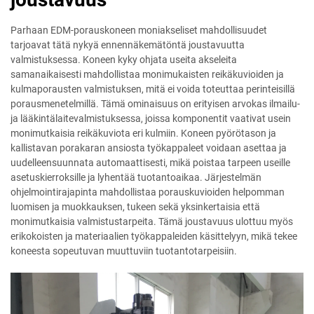
Parhaan EDM-porauskoneen moniakseliset mahdollisuudet
tarjoavat tätä nykyä ennennäkemätöntä joustavuutta
valmistuksessa. Koneen kyky ohjata useita akseleita
samanaikaisesti mahdollistaa monimukaisten reikäkuvioiden ja
kulmaporausten valmistuksen, mitä ei voida toteuttaa perinteisillä
porausmenetelmillä. Tämä ominaisuus on erityisen arvokas ilmailu-
ja lääkintälaitevalmistuksessa, joissa komponentit vaativat usein
monimutkaisia reikäkuviota eri kulmiin. Koneen pyörötason ja
kallistavan porakaran ansiosta työkappaleet voidaan asettaa ja
uudelleensuunnata automaattisesti, mikä poistaa tarpeen useille
asetuskierroksille ja lyhentää tuotantoaikaa. Järjestelmän
ohjelmointirajapinta mahdollistaa porauskuvioiden helpomman
luomisen ja muokkauksen, tukeen sekä yksinkertaisia että
monimutkaisia valmistustarpeita. Tämä joustavuus ulottuu myös
erikokoisten ja materiaalien työkappaleiden käsittelyyn, mikä tekee
koneesta sopeutuvan muuttuviin tuotantotarpeisiin.