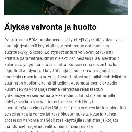
Älykäs valvonta ja huolto
Parasimman EDM-porakoneen sisällytettyjä älykkäitä valvonta- ja
huoltajärjestelmiä käytetään varmistamaan optimaalinen
suorituskyky ja kesto. Edistyneet anturit valvovat jatkuvasti
kriittisiä parametreja, kuten dielektrisen nesteen tilaa, elektrodin
kulumista ja työstön stabiilisuutta. Koneen ennakoivan huollon
algoritmit analysoivat käyttötietoja ennustamaan mahdollisia
ongelmia ennen kuin ne vaikuttavat tuotantoon, mikä mahdollistaa
suunnitun huollon eikä hätähuollon. Automaattinen elektrodin
kulumisen valvontajärjestelmä varmistaa reiän laadun
yhtenäisyyden seuraamalla elektrodin kulutusta ja antamalla
hälytyksen kun sen vaihto on tarpeen. Kehittynyt
suodatusjärjestelmä ylläpitää dielektrisen nesteen laatua, pidentää
sen elinaikaa ja vähentää käyttökustannuksia. Reaaliaikainen
prosessin valvonta mahdollistaa käyttäjille tunnistaa ja korjata
mahdolliset ongelmat välittömästi, minimoimalla