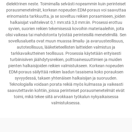
dielektrinen neste. Toimimalla selvästi nopeammin kuin perinteiset
porausmenetelmät, korkean nopeuden EDM-poraus voi saavuttaa
erinomaista tarkkuutta, ja se soveltuu reikien poraamiseen, joiden
halkaisijat vaihtelevat 0,1 mm:stä 3,0 mm:iin. Prosessi erottuu
syvien, suorien reikien tekemisessä kovoihin materiaaleihin, joita
olisi vaikeaa tai mahdotonta työstää perinteisillä menetelmillä. Sen
sovellusalueita ovat muun muassa ilmailu- ja avaruusteollisuus,
autoteollisuus, lääketieteellisten laitteiden valmistus ja
tarkkavaikutteinen teollisuus. Prosessia käytetään erityisesti
turbiinisiiven jäähdytysreikien, polttoainesuuttimien ja muiden
pienten halkaisijoiden reikien valmistukseen. Korkean nopeuden
EDM-poraus säilyttää reikien laadun tasaisena koko porauksen
syvyydessä, takaen yhtenäisen halkaisijan ja suoruuden.
Teknologialla voidaan porata reikiä myös kulmassa ja vaikeasti
saavutettaviin kohtiin, joissa perinteiset porausmenetelmät eivät
toimi, mikä tekee siitä arvokkaan työkalun nykyaikaisessa
valmistuksessa.