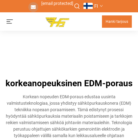
[email protected]
FI
Hanki tarjous
korkeanopeuksinen EDM-poraus
Korkean nopeuden EDM-poraus edustaa uusinta
valmistusteknologiaa, jossa yhdistyy sähköpurkauskonera (EDM)
tekniikka nopeaan poraamiseen. Tämä edistynyt prosessi
hyödyntää sähköpurkauksia materiaalin poistamiseen ja tarkkojen
reikien valmistamiseen sähköä johtaviin materiaaleihin. Teknologia
perustuu ohjattujen sähkökarkien generointiin elektrodin ja
työkappaleen välillä samalla kun leikkausalueelle ohjataan