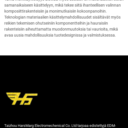
samanaikaiseen käsittelyyn, mikä tekee siitä ihanteellisen valinnan
komposiittirakenteisiin ja monimutkaisiin kokoonpanoihin.
Teknologian materiaalien käsittelymahdollisuudet sisältävät myös
reikien tekemisen ohutseiniin komponentteihin ja hauraisiin
rakenteisiin aiheuttamatta muodonmuutoksia tai vaurioita, mikä
avaa uusia mahdollisuuksia tuotedesignissa ja valmistuksessa.
Taizhou HarsMarg Electromechenical Co. Ltd tarjoaa edistettyjä EDM-