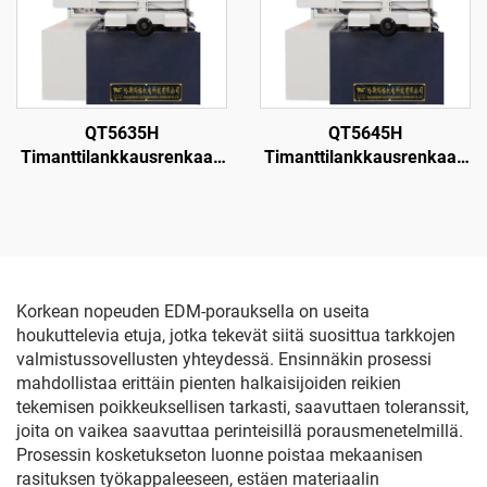
QT5635H
QT5645H
Timanttilankkausrenkaan
Timanttilankkausrenkaan
leikkauskone
leikkauskone
Korkean nopeuden EDM-porauksella on useita
houkuttelevia etuja, jotka tekevät siitä suosittua tarkkojen
valmistussovellusten yhteydessä. Ensinnäkin prosessi
mahdollistaa erittäin pienten halkaisijoiden reikien
tekemisen poikkeuksellisen tarkasti, saavuttaen toleranssit,
joita on vaikea saavuttaa perinteisillä porausmenetelmillä.
Prosessin kosketukseton luonne poistaa mekaanisen
rasituksen työkappaleeseen, estäen materiaalin