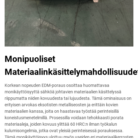
Monipuoliset
Materiaalinkäsittelymahdollisuude
Korkean nopeuden EDM-poraus osoittaa huomattavaa
monikäyttöisyyttä sähköä johtavien materiaalien käsittelyssä
riippumatta niiden kovuudesta tai lujuudesta. Tämä ominaisuus on
erityisen arvokas eksotisten metalliseosten ja erittäin kovien
materiaalien kanssa, joita on haastavaa työstää perinteisillä
koneistusmenetelmillä. Prosessilla voidaan tehokkaasti porata
materiaaleja, joiden kovuus ylittää 60 HRC:n ilman työkalun
kulumisongelmia, jotka ovat yleisiä perinteisessä porauksessa.
Tämä monikäyttöisyys ulottuu myös useiden eri materiaalikerrosten