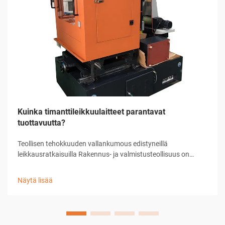
Kuinka timanttileikkuulaitteet parantavat
tuottavuutta?
Teollisen tehokkuuden vallankumous edistyneillä
leikkausratkaisuilla Rakennus- ja valmistusteollisuus on
kokenut merkittäviä muutoksia teknologian kehityksen
myötä, ja timanttileikkuulaitteet ovat edelläkävijöitä tässä
Näytä lisää
kehityksessä...