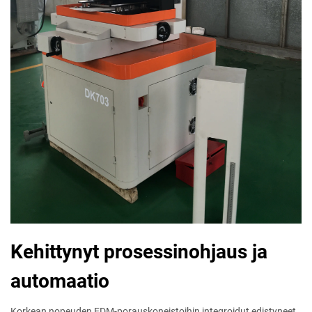
Kehittynyt prosessinohjaus ja
automaatio
Korkean nopeuden EDM-porauskoneistoihin integroidut edistyneet