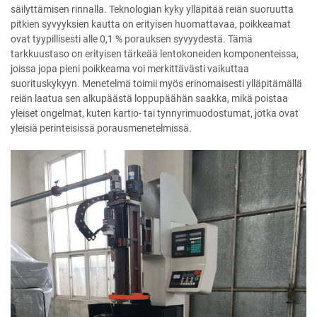
säilyttämisen rinnalla. Teknologian kyky ylläpitää reiän suoruutta
pitkien syvyyksien kautta on erityisen huomattavaa, poikkeamat
ovat tyypillisesti alle 0,1 % porauksen syvyydestä. Tämä
tarkkuustaso on erityisen tärkeää lentokoneiden komponenteissa,
joissa jopa pieni poikkeama voi merkittävästi vaikuttaa
suorituskykyyn. Menetelmä toimii myös erinomaisesti ylläpitämällä
reiän laatua sen alkupäästä loppupäähän saakka, mikä poistaa
yleiset ongelmat, kuten kartio- tai tynnyrimuodostumat, jotka ovat
yleisiä perinteisissä porausmenetelmissä.