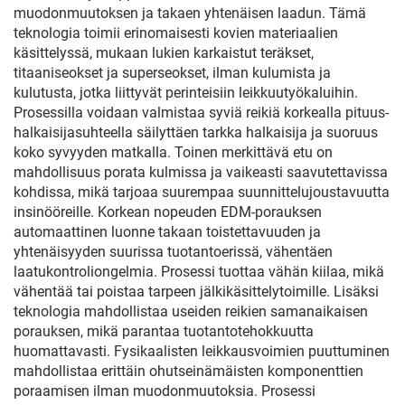
muodonmuutoksen ja takaen yhtenäisen laadun. Tämä
teknologia toimii erinomaisesti kovien materiaalien
käsittelyssä, mukaan lukien karkaistut teräkset,
titaaniseokset ja superseokset, ilman kulumista ja
kulutusta, jotka liittyvät perinteisiin leikkuutyökaluihin.
Prosessilla voidaan valmistaa syviä reikiä korkealla pituus-
halkaisijasuhteella säilyttäen tarkka halkaisija ja suoruus
koko syvyyden matkalla. Toinen merkittävä etu on
mahdollisuus porata kulmissa ja vaikeasti saavutettavissa
kohdissa, mikä tarjoaa suurempaa suunnittelujoustavuutta
insinööreille. Korkean nopeuden EDM-porauksen
automaattinen luonne takaan toistettavuuden ja
yhtenäisyyden suurissa tuotantoerissä, vähentäen
laatukontroliongelmia. Prosessi tuottaa vähän kiilaa, mikä
vähentää tai poistaa tarpeen jälkikäsittelytoimille. Lisäksi
teknologia mahdollistaa useiden reikien samanaikaisen
porauksen, mikä parantaa tuotantotehokkuutta
huomattavasti. Fysikaalisten leikkausvoimien puuttuminen
mahdollistaa erittäin ohutseinämäisten komponenttien
poraamisen ilman muodonmuutoksia. Prosessi