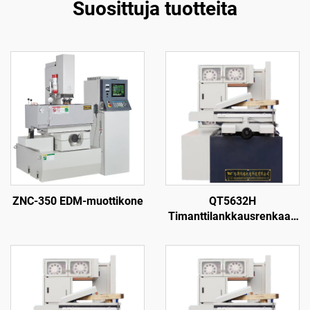
Suosittuja tuotteita
ZNC-350 EDM-muottikone
QT5632H
Timanttilankkausrenkaan
leikkauskone