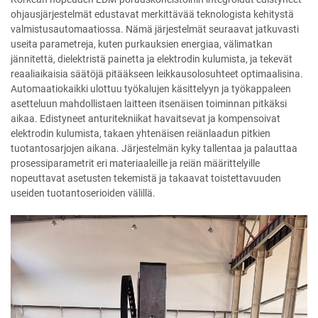
ohjausjärjestelmät edustavat merkittävää teknologista kehitystä
valmistusautomaatiossa. Nämä järjestelmät seuraavat jatkuvasti
useita parametreja, kuten purkauksien energiaa, välimatkan
jännitettä, dielektristä painetta ja elektrodin kulumista, ja tekevät
reaaliaikaisia säätöjä pitääkseen leikkausolosuhteet optimaalisina.
Automaatiokaikki ulottuu työkalujen käsittelyyn ja työkappaleen
asetteluun mahdollistaen laitteen itsenäisen toiminnan pitkäksi
aikaa. Edistyneet anturitekniikat havaitsevat ja kompensoivat
elektrodin kulumista, takaen yhtenäisen reiänlaadun pitkien
tuotantosarjojen aikana. Järjestelmän kyky tallentaa ja palauttaa
prosessiparametrit eri materiaaleille ja reiän määrittelyille
nopeuttavat asetusten tekemistä ja takaavat toistettavuuden
useiden tuotantoserioiden välillä.