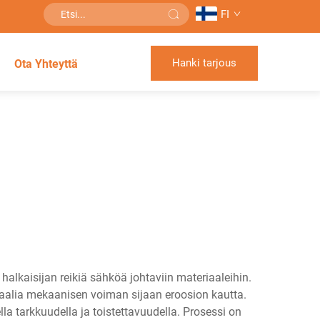
FI
Hanki tarjous
Ota Yhteyttä
lkaisijan reikiä sähköä johtaviin materiaaleihin.
riaalia mekaanisen voiman sijaan eroosion kautta.
la tarkkuudella ja toistettavuudella. Prosessi on