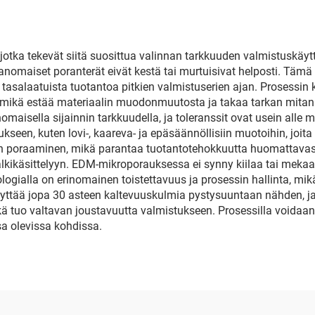
jotka tekevät siitä suosittua valinnan tarkkuuden valmistuskäyt
avanomaiset poranterät eivät kestä tai murtuisivat helposti. Täm
 tasalaatuista tuotantoa pitkien valmistuserien ajan. Prosessi
, mikä estää materiaalin muodonmuutosta ja takaa tarkan mitan
nomaisella sijainnin tarkkuudella, ja toleranssit ovat usein alle
kseen, kuten lovi-, kaareva- ja epäsäännöllisiin muotoihin, joita 
en poraaminen, mikä parantaa tuotantotehokkuutta huomattavas
kikäsittelyyn. EDM-mikroporauksessa ei synny kiilaa tai mekaani
ologialla on erinomainen toistettavuus ja prosessin hallinta, mi
äyttää jopa 30 asteen kaltevuuskulmia pystysuuntaan nähden, 
kä tuo valtavan joustavuutta valmistukseen. Prosessilla voidaa
sa olevissa kohdissa.