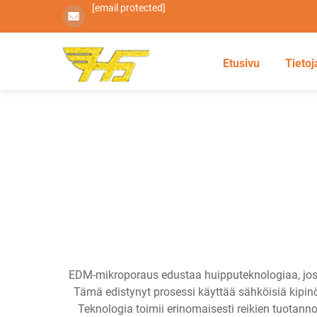
[email protected]
Etusivu
Tietoj
EDM-mikroporaus edustaa huipputeknologiaa, jossa
Tämä edistynyt prosessi käyttää sähköisiä kipinö
Teknologia toimii erinomaisesti reikien tuotanno