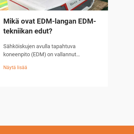
Mikä ovat EDM-langan EDM-
Ku
tekniikan edut?
tuo
avu
Sähköiskujen avulla tapahtuva
koneenpito (EDM) on vallannut
Nyky
tarkkuuden valmistuksessa useilla
tark
Näytä lisää
toimialoilla, ja langalla varustettu EDM on
pysy
Näytä
yksi nykyaikaisimmista käytettävissä
nyky
olevista koneenkäyttömenetelmistä.
teol
Tämä edistyksellinen valmistusprosessi
vall
hyödyntää ohutta metallilankaa...
tarj
tark
geom