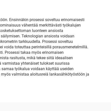
töön. Ensinnäkin prosessi soveltuu erinomaisesti
ä ominaisuus vähentää merkittävästi työkalujen
n kosketuksettoman luonteen ansiosta
 säilymisen. Teknologian ansiosta voidaan
 mikrometrin tarkkuudella. Prosessi soveltuu
ei voida toteuttaa perinteisillä porausmenetelmillä.
ti. Prosessi takaa myös erinomaisen
sta rasitusta, mikä tekee siitä ideaalisen
kä varmistaa yhtenäiset tulokset suurissa
ja samaa työkalua voidaan käyttää useiden
n myös valmistaa aloitusreiä lankasähkötyöstöön ja