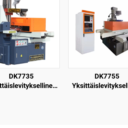
DK7735
DK7755
ttäislevityksellinen
Yksittäislevityksel
nganpuristuskone
langanpuristusk