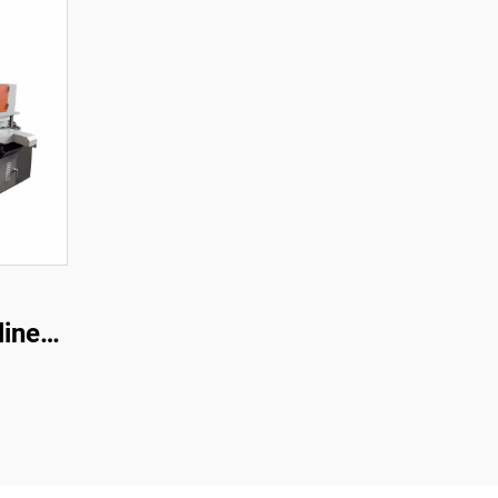
linen
one