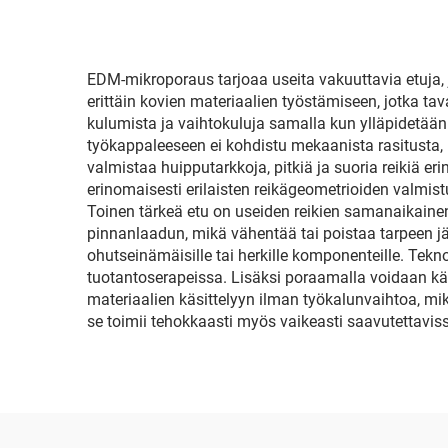
EDM-mikroporaus tarjoaa useita vakuuttavia etuja, 
erittäin kovien materiaalien työstämiseen, jotka t
kulumista ja vaihtokuluja samalla kun ylläpidetään
työkappaleeseen ei kohdistu mekaanista rasitusta
valmistaa huipputarkkoja, pitkiä ja suoria reikiä eri
erinomaisesti erilaisten reikägeometrioiden valmistu
Toinen tärkeä etu on useiden reikien samanaikain
pinnanlaadun, mikä vähentää tai poistaa tarpeen jäl
ohutseinämäisille tai herkille komponenteille. Tekn
tuotantoserapeissa. Lisäksi poraamalla voidaan k
materiaalien käsittelyyn ilman työkalunvaihtoa, mi
se toimii tehokkaasti myös vaikeasti saavutettavis