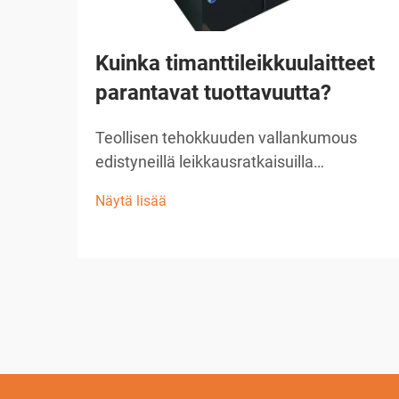
Kuinka timanttileikkuulaitteet
parantavat tuottavuutta?
Teollisen tehokkuuden vallankumous
edistyneillä leikkausratkaisuilla
Rakennus- ja valmistusteollisuus on
Näytä lisää
kokenut merkittäviä muutoksia
teknologian kehityksen myötä, ja
timanttileikkuulaitteet ovat
edelläkävijöitä tässä kehityksessä...