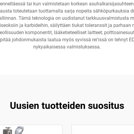
enneltäessä tai kun valmistetaan korkean asuhalkaisijasuhteen r
austa toteutetaan tuottamalla sarja nopeita sähköpurkauksia d
 hallinnan. Tämä teknologia on uudistanut tarkkuusvalmistusta
iseoksiin ja karbideihin, säilyttäen tiukat toleranssit ja parha
eollisuuden komponentit, lääketieteelliset laitteet, polttoaines
ylläpitää johdonmukaista laatua myös syvissä rei'issä on tehny
nykyaikaisessa valmistuksessa.
Uusien tuotteiden suositus