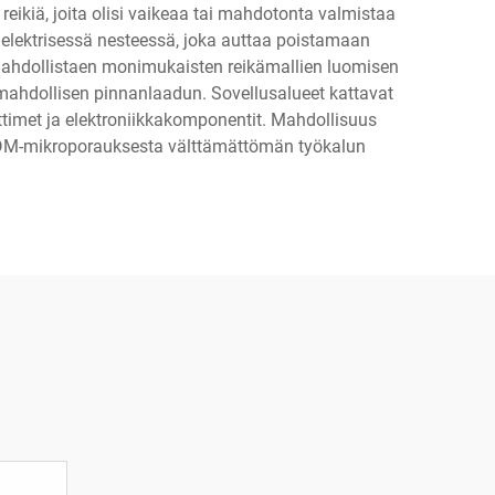
eikiä, joita olisi vaikeaa tai mahdotonta valmistaa
ielektrisessä nesteessä, joka auttaa poistamaan
 mahdollistaen monimukaisten reikämallien luomisen
an mahdollisen pinnanlaadun. Sovellusalueet kattavat
uuttimet ja elektroniikkakomponentit. Mahdollisuus
t EDM-mikroporauksesta välttämättömän työkalun