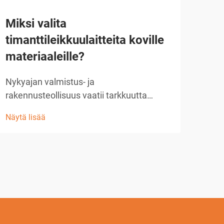
Miksi valita
Ku
timanttileikkuulaitteita koville
tuo
materiaaleille?
avu
Nykyajan valmistus- ja
Nyky
rakennusteollisuus vaatii tarkkuutta
tark
leikkausratkaisuissa, jotka kestävät myös
pysy
Näytä lisää
Näytä
insinööritieteiden tuntemia hankimpia
nyky
materiaaleja. Raudoitetusta
teol
betonirakenteesta edistyneisiin
vall
keraameihin ja kovettuihin metalleihin
tarj
perinteiset leikkausmenetelmät...
tark
geom