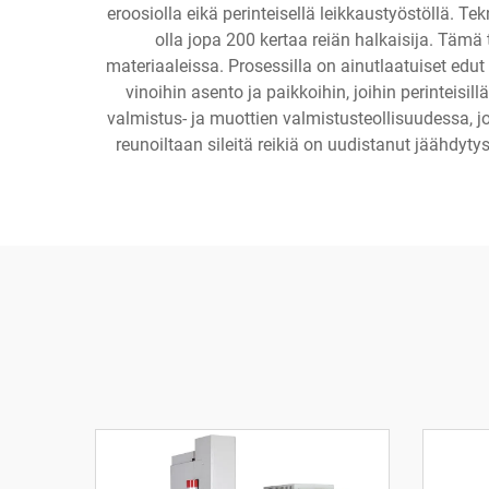
eroosiolla eikä perinteisellä leikkaustyöstöllä. Te
olla jopa 200 kertaa reiän halkaisija. Tämä 
materiaaleissa. Prosessilla on ainutlaatuiset edu
vinoihin asento ja paikkoihin, joihin perinteisi
valmistus- ja muottien valmistusteollisuudessa, jo
reunoiltaan sileitä reikiä on uudistanut jäähdyty