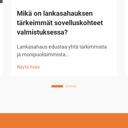
Mikä on lankasahauksen
tärkeimmät sovelluskohteet
valmistuksessa?
Lankasahaus edustaa yhtä tarkimmista
ja monipuolisimmista
valmistusmenetelmistä, joita
Näytä lisää
nykyaikainen teollisuus voi käyttää. Tämä
edistynyt työstötekniikka hyödyntää
sähköpurkauksia ohuen langan ja
työkappaleen välillä...