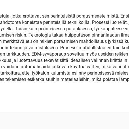
uja, jotka erottavat sen perinteisistä porausmenetelmistä. Ens
mahdotonta koneistaa perinteisillä tekniikoilla. Prosessi luo reiät
vyydellä. Toisin kuin perinteisessä porauksessa, työkappaleese
misen riskin. Teknologia takaa huipputason pinnanlaadun ilman
en merkittävä etu on reikien poraamisen mahdollisuus jyrkissä kul
itteluun ja valmistukseen. Prosessi mahdollistaa erittäin kork
isijan tarkkuuden. EDM-syväporaus soveltuu myös useiden reikie
uus ja luotettavuus tekevät siitä ideaalisen valinnan kriittisiin 
a voidaan automatisoida jatkuvaa käyttöä varten, mikä vähentä
rkoittaa, ettei työkalun kulumista esiinny perinteisessä mieless
 tekemisen esikarkaistuihin materiaaleihin, mikä poistaa lämpök