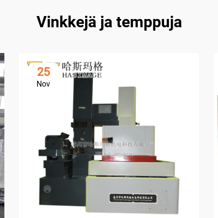
Vinkkejä ja temppuja
25
Nov