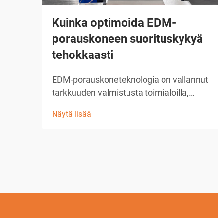
Kuinka optimoida EDM-
porauskoneen suorituskykyä
tehokkaasti
EDM-porauskoneteknologia on vallannut
tarkkuuden valmistusta toimialoilla,
joissa tarvitaan mikroporauskykyä. Nämä
Näytä lisää
kehittyneet sähköpuru-laitteet tarjoavat
vertaansa vailla pitävän tarkkuuden
reikien tekemisessä aina 0,0... kokoisiin