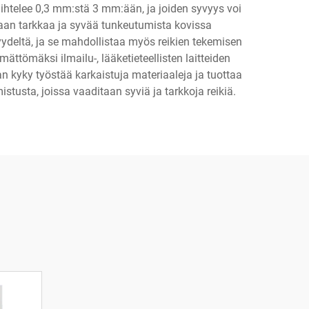
 vaihtelee 0,3 mm:stä 3 mm:ään, ja joiden syvyys voi
ditaan tarkkaa ja syvää tunkeutumista kovissa
yydeltä, ja se mahdollistaa myös reikien tekemisen
ättömäksi ilmailu-, lääketieteellisten laitteiden
an kyky työstää karkaistuja materiaaleja ja tuottaa
stusta, joissa vaaditaan syviä ja tarkkoja reikiä.