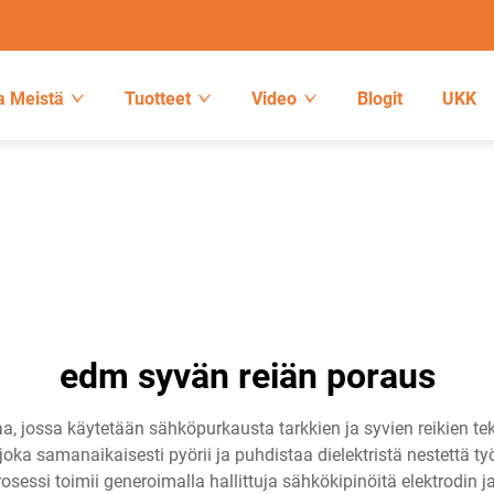
a Meistä
Tuotteet
Video
Blogit
UKK
edm syvän reiän poraus
, jossa käytetään sähköpurkausta tarkkien ja syvien reikien te
 joka samanaikaisesti pyörii ja puhdistaa dielektristä nestettä t
osessi toimii generoimalla hallittuja sähkökipinöitä elektrodin j