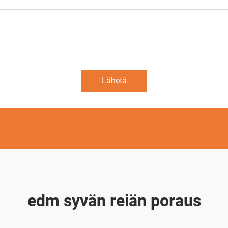
Lähetä
edm syvän reiän poraus