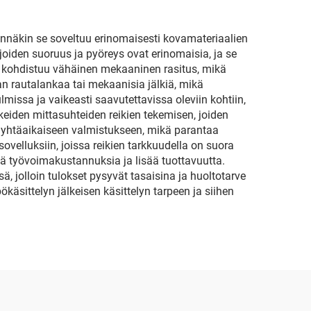
innäkin se soveltuu erinomaisesti kovamateriaalien
, joiden suoruus ja pyöreys ovat erinomaisia, ja se
en kohdistuu vähäinen mekaaninen rasitus, mikä
 rautalankaa tai mekaanisia jälkiä, mikä
missa ja vaikeasti saavutettavissa oleviin kohtiin,
eiden mittasuhteiden reikien tekemisen, joiden
n yhtäaikaiseen valmistukseen, mikä parantaa
sovelluksiin, joissa reikien tarkkuudella on suora
ä työvoimakustannuksia ja lisää tuottavuutta.
ä, jolloin tulokset pysyvät tasaisina ja huoltotarve
äsittelyn jälkeisen käsittelyn tarpeen ja siihen