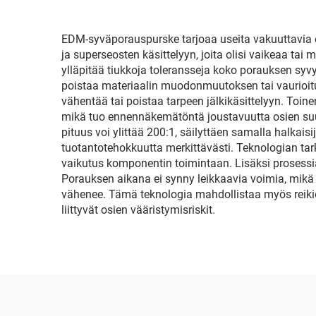
EDM-syväporauspurske tarjoaa useita vakuuttavia et
ja superseosten käsittelyyn, joita olisi vaikeaa tai 
ylläpitää tiukkoja toleransseja koko porauksen sy
poistaa materiaalin muodonmuutoksen tai vaurioitu
vähentää tai poistaa tarpeen jälkikäsittelyyn. Toin
mikä tuo ennennäkemätöntä joustavuutta osien suunn
pituus voi ylittää 200:1, säilyttäen samalla halka
tuotantotehokkuutta merkittävästi. Teknologian tarkk
vaikutus komponentin toimintaan. Lisäksi prosessi
Porauksen aikana ei synny leikkaavia voimia, mikä ta
vähenee. Tämä teknologia mahdollistaa myös reikien
liittyvät osien vääristymisriskit.