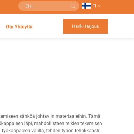
FI
Hanki tarjous
Ota Yhteyttä
kemiseen sähköä johtaviin materiaaleihin. Tämä
yökappaleen läpi, mahdollistaen reikien tekemisen
a työkappaleen välillä, tehden tyhön tehokkaasti