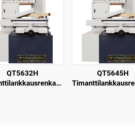
QT5632H
QT5645H
ttilankkausrenkaan
Timanttilankkausr
leikkauskone
leikkauskone