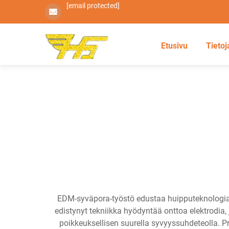
[email protected]
Etusivu
Tietoj
EDM-syväpora-työstö edustaa huipputeknologiaa
edistynyt tekniikka hyödyntää onttoa elektrodia,
poikkeuksellisen suurella syvyyssuhdeteolla. Pr