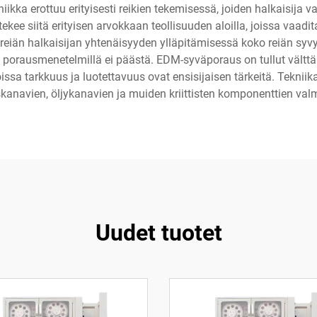
kniikka erottuu erityisesti reikien tekemisessä, joiden halkaisija
tekee siitä erityisen arvokkaan teollisuuden aloilla, joissa vaa
t reiän halkaisijan yhtenäisyyden ylläpitämisessä koko reiän syv
llä porausmenetelmillä ei päästä. EDM-syväporaus on tullut välttäm
issa tarkkuus ja luotettavuus ovat ensisijaisen tärkeitä. Tekniik
skanavien, öljykanavien ja muiden kriittisten komponenttien valmi
Uudet tuotet