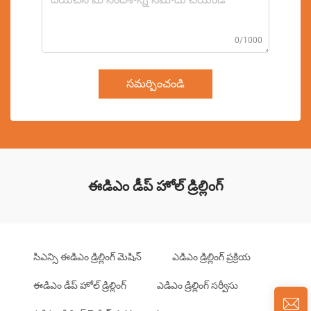
0/1000
సమర్పించండి
ఈడిఎం డీప్ హోల్ డ్రిల్లింగ్
సిఎన్సి ఈడిఎం డ్రిల్లింగ్ మెషిన్
ఎడిఎం డ్రిల్లింగ్ ప్రక్రియ
ఈడిఎం డీప్ హోల్ డ్రిల్లింగ్
ఎడిఎం డ్రిల్లింగ్ సర్వీసు