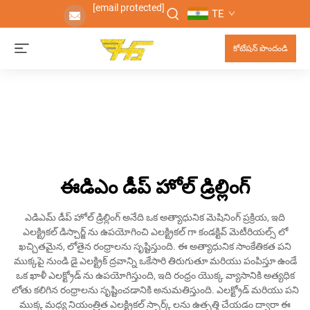
[email protected]
TE
కోటేషన్ పొందండి
ఈడిఎం డీప్ హోల్ డ్రిల్లింగ్
ఎడిఎమ్ డీప్ హోల్ డ్రిల్లింగ్ అనేది ఒక అత్యాధునిక మెషినింగ్ ప్రక్రియ, ఇది
ఎలక్ట్రికల్ డిస్చార్జ్ ను ఉపయోగించి ఎలక్ట్రికల్ గా కండక్టివ్ మెటీరియల్స్ లో
ఖచ్చితమైన, లోతైన రంధ్రాలను సృష్టిస్తుంది. ఈ అత్యాధునిక సాంకేతికత పని
ముక్కపై నుండి డై ఎలక్ట్రిక్ ద్రవాన్ని ఒకేసారి తిరుగుతూ మరియు పంపిస్తూ ఉండే
ఒక ఖాళీ ఎలక్ట్రోడ్ ను ఉపయోగిస్తుంది, ఇది రంధ్రం యొక్క వ్యాసానికి అత్యధిక
లోతు కలిగిన రంధ్రాలను సృష్టించడానికి అనుమతిస్తుంది. ఎలక్ట్రోడ్ మరియు పని
ముక్క మధ్య నియంత్రిత ఎలక్ట్రికల్ స్పార్క్ లను ఉత్పత్తి చేయడం ద్వారా ఈ