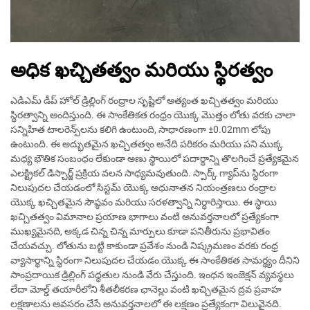
అధిక ఖచ్చితత్వం మరియు స్థిరత్వం
ఎడిఎమ్ డీప్ హోల్ డ్రిల్లింగ్ రంధ్రాల సృష్టిలో అత్యంత ఖచ్చితత్వం మరియు
స్థిరత్వాన్ని అందిస్తుంది. ఈ సాంకేతికత రంధ్రం యొక్క మొత్తం లోతు వరకు చాలా
సన్నిహిత టాలరెన్స్‌లను కలిగి ఉంటుంది, సాధారణంగా ±0.02mm లోపు
ఉంటుంది. ఈ అద్భుతమైన ఖచ్చితత్వం అనేది పరికరం మరియు పని ముక్క
మధ్య భౌతిక సంబంధం లేకుండా అణు స్థాయిలో పదార్థాన్ని తొలగించే ప్రత్యేకమైన
ఎలక్ట్రికల్ డిస్చార్జ్ ప్రక్రియ వలన సాధ్యమవుతుంది. స్పార్క్ గ్యాప్‌ను స్థిరంగా
నిలుపుదల చేయడంలో సిస్టమ్ యొక్క అధునాతన నియంత్రణలు రంధ్రాల
యొక్క ఖచ్చితమైన సౌష్ఠవం మరియు సరళత్వాన్ని నిర్ధారిస్తాయి. ఈ స్థాయి
ఖచ్చితత్వం విమానాల ప్రయాణ భాగాలు వంటి అనువర్తనాలలో ప్రత్యేకంగా
ముఖ్యమైనది, అక్కడ చిన్న చిన్న మార్పులు కూడా పనితీరును ప్రభావితం
చేయవచ్చు. లోతును బట్టి కాకుండా ప్రవేశం నుండి నిష్క్రమణం వరకు రంధ్ర
వ్యాసార్థాన్ని స్థిరంగా నిలుపుదల చేయడం యొక్క ఈ సాంకేతికత సామర్థ్యం దీనిని
సాంప్రదాయిక డ్రిల్లింగ్ పద్ధతుల నుండి వేరు చేస్తుంది. ఇంధన ఇంజెక్షన్ వ్యవస్థలు
లేదా మోల్డ్ తయారీలోని శీతలీకరణ ఛానెల్లు వంటి ఖచ్చితమైన ద్రవ ప్రవాహ
లక్షణాలను అవసరం చేసే అనువర్తనాలలో ఈ లక్షణం ప్రత్యేకంగా విలువైనది.