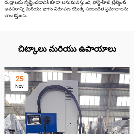
రంధ్రాలను సృష్టించడానికి కూడా అనుమతిస్తుంది, పోస్ట్-హీట్ ట్రీట్మెంట్
అవసరాన్ని మరియు భాగం విరూపణ యొక్క సంబంధిత ప్రమాదాలను
తొలగిస్తుంది.
చిట్కాలు మరియు ఉపాయాలు
25
Nov