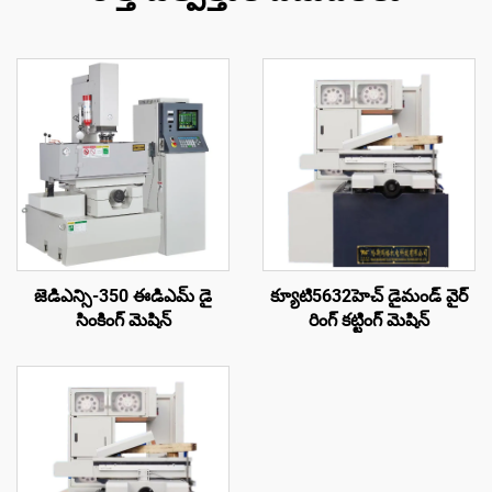
జెడిఎన్సి-350 ఈడిఎమ్ డై
క్యూటి5632హెచ్ డైమండ్ వైర్
సింకింగ్ మెషిన్
రింగ్ కట్టింగ్ మెషిన్