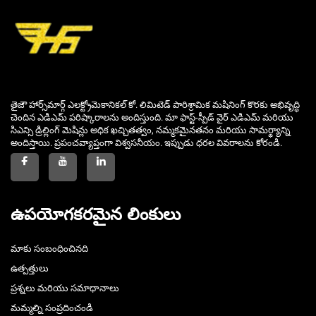
తైజౌ హార్స్‌మార్గ్ ఎలక్ట్రోమెకానికల్ కో. లిమిటెడ్ పారిశ్రామిక మషినింగ్ కొరకు అభివృద్ధి
చెందిన ఎడిఎమ్ పరిష్కారాలను అందిస్తుంది. మా ఫాస్ట్-స్పీడ్ వైర్ ఎడిఎమ్ మరియు
సిఎన్సి డ్రిల్లింగ్ మెషిన్లు అధిక ఖచ్చితత్వం, నమ్మకమైనతనం మరియు సామర్థ్యాన్ని
అందిస్తాయి. ప్రపంచవ్యాప్తంగా విశ్వసనీయం. ఇప్పుడు ధరల వివరాలను కోరండి.
ఉపయోగకరమైన లింకులు
మాకు సంబంధించినది
ఉత్పత్తులు
ప్రశ్నలు మరియు సమాధానాలు
మమ్మల్ని సంప్రదించండి