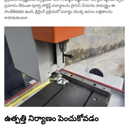
ప్రమాదం లేకుండా పూర్వ హార్డెన్డ్ పదార్థాలను ప్రాసెస్ చేయగల సామర్థ్యం ఈ
సాంకేతికతకు ఉంది, డ్రిల్లింగ్ ప్రక్రియలో పదార్థం యొక్క అసలు లక్షణాలను
కాపాడుకుంటూ.
ఉత్పత్తి నిర్యాణం పెంచుకోవడం