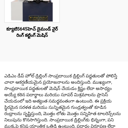
క్యూటి5645హెచ్ డైమండ్ వైర్
రింగ్ కట్టింగ్ మెషిన్
ఎడిఎం డీప్ హోల్ డ్రిల్లింగ్ సాంప్రదాయిక డ్రిల్లింగ్ పద్ధతులతో పోలిస్తే
చాలా ఆకర్షణీయమైన ప్రయోజనాలను అందిస్తుంది. ముఖ్యంగా,
సాంప్రదాయిక పద్ధతులతో మెషిన్ చేయడం క్లిష్టం లేదా అసాధ్యం
అయ్యే కఠిన పదార్థాలు మరియు సూపర్ మిశ్రమాలను ప్రాసెస్
చేయడంలో ఇది అత్యంత సమర్థవంతంగా ఉంటుంది. ఈ ప్రక్రియ
స్థిరమైన సరళత మరియు సున్నితమైన గుండ్రత్వంతో కూడిన
రంధ్రాలను సృష్టిస్తుంది, మొత్తం లోతు మొత్తం సన్నిహిత టాలరెన్స్‌లను
నిలుపును కొనసాగిస్తుంది. సాంప్రదాయిక డ్రిల్లింగ్‌కు భిన్నంగా, పని
ముక్కపై కనిష్ట యాంత్రిక ఒత్తిడి ఉంటుంది, పదార్థం విరూపణ లేదా