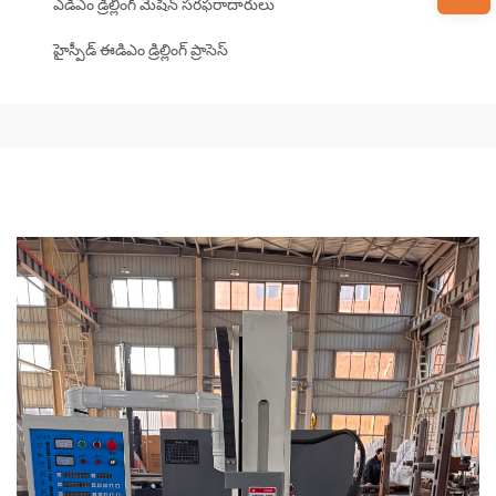
ఎడిఎం డ్రిల్లింగ్ మెషిన్ సరఫరాదారులు
హైస్పీడ్ ఈడిఎం డ్రిల్లింగ్ ప్రాసెస్