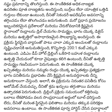
నష్టం ప్రమాదాన్ని తొలగిస్తుంది. ఈ సాంకేతికత అధిక-నాణ్యత
ఉపరితల పూత నాణ్యతను అందిస్తుంది, బుర్ర్‌లు లేదా యాంత్రిక ఒత్తిడి
గుర్తులు లేకుండా ఉంటుంది, దీనితో సెకండరీ ఆపరేషన్‌ల అవసరాన్ని
తగ్గించడం లేదా తొలగించడం జరుగుతుంది. మరో ప్రధాన ప్రయోజనం
ఇబ్బందికరమైన ప్రదేశాలలో మరియు చేరుకోవడానికి క్లిష్టమైన
స్థానాలలో రంధ్రాలను డ్రిల్ చేయగల సామర్థ్యం, భాగం యొక్క డిజైన్
మరియు ఉత్పత్తిలో అసాధారణమైన సౌలభ్యాన్ని అందిస్తుంది. ఈ
ప్రక్రియ స్థిరమైన వ్యాసంతో పాటు చాలా ఎక్కువ అంచులతో రంధ్రాలను
సృష్టించడానికి అనుమతిస్తుంది, కొన్నిసార్లు 200:1 కంటే ఎక్కువ
ఉంటుంది. ఎడిఎం డీప్ హోల్ డ్రిల్లింగ్ ఒకేసారి బహుళ రంధ్రాలను
ఉత్పత్తి చేయడంలో కూడా నైపుణ్యం కలిగి ఉంటుంది, దీనితో ఉత్పత్తి
సామర్థ్యం గణనీయంగా పెరుగుతుంది. ఈ సాంకేతికత యొక్క
ఖచ్చితత్వం మరియు నమ్మకం రంధ్రం యొక్క ఖచ్చితత్వం ప్రత్యక్షంగా
భాగం పనితీరును ప్రభావితం చేసే క్లిష్టమైన అనువర్తనాలకు దీన్ని
అనుకూలంగా చేస్తుంది. అలాగే, ఈ ప్రక్రియను నిరంతర పనితీరు కోసం
ఆటోమేట్ చేయవచ్చు, దీనితో శ్రమ ఖర్చులు తగ్గుతాయి మరియు
ఉత్పాదకత పెరుగుతుంది. డ్రిల్లింగ్ ప్రక్రియ సమయంలో కత్తిరింపు
బలాలు లేకపోవడం వలన సాంప్రదాయిక అర్థంలో టూల్ ధరిస్తుంది
లేదు, దీనితో మరింత స్థిరమైన ఫలితాలు మరియు తక్కువ పరిరక్షణ
అవసరాలు ఉంటాయి. ఈ సాంకేతికత పూర్వ హార్డెన్ చేసిన పదార్థాలలో