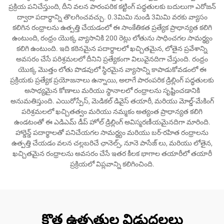
ప్రక్రియ పనిచేస్తుంది, దీని వలన పారంపరిక కట్టింగ్ పద్ధతులకు బదులుగా ఎరోజన్
ద్వారా పదార్థాన్ని తొలగించవచ్చు. 0.3మిమి నుండి 3మిమి వరకు వ్యాసం
కలిగిన రంధ్రాలను ఉత్పత్తి చేయడంలో ఈ సాంకేతికత ప్రత్యేక ప్రాధాన్యత కలిగి
ఉంటుంది, రంధ్రం యొక్క వ్యాసానికి 200 రెట్లు లోతును సాధించగల సామర్థ్యం
కలిగి ఉంటుంది. ఇది కఠినమైన పదార్థాలలో ఖచ్చితమైన, లోతైన ప్రవేశాన్ని
అవసరం చేసే పరిశ్రమలలో దీనిని ప్రత్యేకంగా విలువైనదిగా చేస్తుంది. రంధ్రం
యొక్క మొత్తం లోతు పొడవులో స్థిరమైన వ్యాసాన్ని కాపాడుకోవడంలో ఈ
ప్రక్రియకు ప్రత్యేక ప్రయోజనాలు ఉన్నాయి, అలాగే పారంపరిక డ్రిల్లింగ్ పద్ధతులకు
అసాధ్యమైన కోణాలు మరియు స్థానాలలో రంధ్రాలను సృష్టించడానికి
అనుమతిస్తుంది. ఎయిరోస్పేస్, మెడికల్ డివైస్ తయారీ, మరియు మోల్డ్-మేకింగ్
పరిశ్రమలలో ఖచ్చితత్వం మరియు నమ్మకం అత్యంత ప్రాధాన్యత కలిగి
ఉండటంతో ఈ ఎడిఎమ్ డీప్ హోల్ డ్రిల్లింగ్ అవిస్మరణీయమైనదిగా మారింది.
హార్డెన్డ్ పదార్థాలతో పనిచేయగల సామర్థ్యం మరియు బర్-రహిత రంధ్రాలను
ఉత్పత్తి చేయడం వలన చల్లబరిచే ఛానెల్స్, నూనె పాసేజ్ లు, మరియు లోతైన,
ఖచ్చితమైన రంధ్రాలను అవసరం చేసే ఇతర కీలక భాగాల తయారీలో తయారీ
ప్రక్రియలో విప్లవాన్ని కలిగించింది.
కొత్త ఉత్పత్తుల విడుదలలు