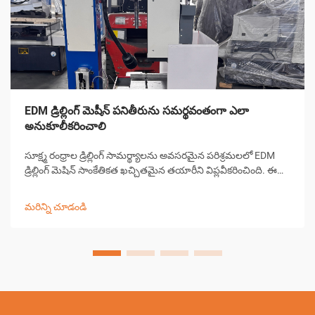
EDM డ్రిల్లింగ్ మెషీన్ పనితీరును సమర్థవంతంగా ఎలా
అనుకూలీకరించాలి
సూక్ష్మ రంధ్రాల డ్రిల్లింగ్ సామర్థ్యాలను అవసరమైన పరిశ్రమలలో EDM
డ్రిల్లింగ్ మెషిన్ సాంకేతికత ఖచ్చితమైన తయారీని విప్లవీకరించింది. ఈ
సంక్లిష్టమైన విద్యుత్ డిస్చార్జ్ మెషిన్లు 0.0... కంటే చిన్న రంధ్రాలను
సృష్టించడంలో అసమానమైన ఖచ్చితత్వాన్ని అందిస్తాయి
మరిన్ని చూడండి