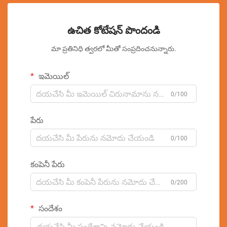
ఉచిత కోటేషన్ పొందండి
మా ప్రతినిధి త్వరలో మీతో సంప్రదించనున్నారు.
ఇమెయిల్
0/100
పేరు
0/100
కంపెనీ పేరు
0/200
సందేశం