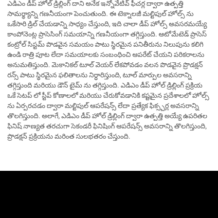
ఎడిఎం డీప్ హోల్ డ్రిల్లింగ్ దాని అనేక ఇన్నోవేటివ్ ఫీచర్ల ద్వారా ఉత్పత్తి
సామర్థ్యాన్ని గణనీయంగా పెంచుతుంది. ఈ టెక్నాలజీ మల్టిపుల్ హోల్స్ ను
ఒకేసారి డ్రిల్ చేయడాన్ని సాధ్యం చేస్తుంది, ఇది చాలా డీప్ హోల్స్ అవసరమయ్యే
కాంపోనెంట్ల ప్రాసెసింగ్ సమయాన్ని గణనీయంగా తగ్గిస్తుంది. ఆటోమేటెడ్ ప్రాసెస్
కంట్రోల్ సిస్టమ్ పొడవైన సమయం పాటు స్థిరమైన పనితీరును నిలుపును కలిగి
ఉండి రాత్రి పూట లేదా సమయాలకు సంబంధించి ఆపరేట్ చేయని పరికరాలను
అనుమతిస్తుంది. మెకానికల్ టూల్ వెయర్ లేకపోవడం వలన పొడవైన ప్రొడక్షన్
రన్స్ పాటు స్థిరమైన ఫలితాలను నిర్ధారిస్తుంది, టూల్ మార్పుల అవసరాన్ని
తగ్గిస్తుంది మరియు డౌన్ టైమ్ ను తగ్గిస్తుంది. ఎడిఎం డీప్ హోల్ డ్రిల్లింగ్ ప్రక్రియ
ఒకే సెటప్ లో స్టీప్ కోణాలలో మరియు చేరుకోవడానికి కష్టమైన ప్రదేశాలలో హోల్స్
ను ఏర్పరచడం ద్వారా మల్టిపుల్ ఆపరేషన్స్ లేదా ప్రత్యేక ఫిక్స్చర్ల అవసరాన్ని
తొలగిస్తుంది. అలాగే, ఎడిఎం డీప్ హోల్ డ్రిల్లింగ్ ద్వారా ఉత్పత్తి అయ్యే ఉపరితల
ఫినిష్ నాణ్యత తరచుగా సెకండరీ ఫినిషింగ్ ఆపరేషన్స్ అవసరాన్ని తొలగిస్తుంది,
ప్రొడక్షన్ ప్రక్రియను మరింత సులభతరం చేస్తుంది.