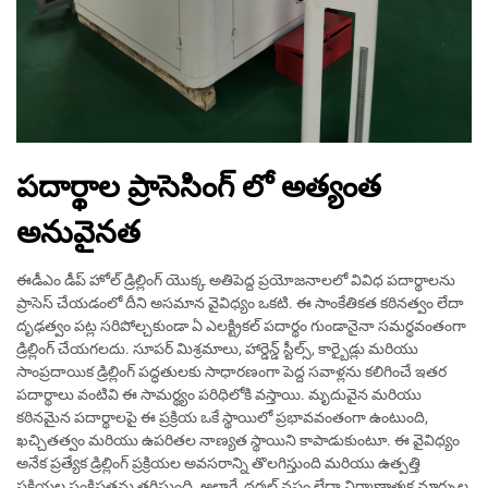
పదార్థాల ప్రాసెసింగ్ లో అత్యంత
అనువైనత
ఈడీఎం డీప్ హోల్ డ్రిల్లింగ్ యొక్క అతిపెద్ద ప్రయోజనాలలో వివిధ పదార్థాలను
ప్రాసెస్ చేయడంలో దీని అసమాన వైవిధ్యం ఒకటి. ఈ సాంకేతికత కఠినత్వం లేదా
దృఢత్వం పట్ల సరిపోల్చకుండా ఏ ఎలక్ట్రికల్ పదార్థం గుండానైనా సమర్థవంతంగా
డ్రిల్లింగ్ చేయగలదు. సూపర్ మిశ్రమాలు, హార్డెన్డ్ స్టీల్స్, కార్బైడ్లు మరియు
సాంప్రదాయిక డ్రిల్లింగ్ పద్ధతులకు సాధారణంగా పెద్ద సవాళ్లను కలిగించే ఇతర
పదార్థాలు వంటివి ఈ సామర్థ్యం పరిధిలోకి వస్తాయి. మృదువైన మరియు
కఠినమైన పదార్థాలపై ఈ ప్రక్రియ ఒకే స్థాయిలో ప్రభావవంతంగా ఉంటుంది,
ఖచ్చితత్వం మరియు ఉపరితల నాణ్యత స్థాయిని కాపాడుకుంటూ. ఈ వైవిధ్యం
అనేక ప్రత్యేక డ్రిల్లింగ్ ప్రక్రియల అవసరాన్ని తొలగిస్తుంది మరియు ఉత్పత్తి
ప్రక్రియల సంక్లిష్టతను తగ్గిస్తుంది. అలాగే, థర్మల్ నష్టం లేదా నిర్మాణాత్మక మార్పుల