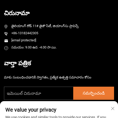
చిరునామా
తైలియాంగ్ రోడ్ 11# తైజౌ సిటీ, జియాంగ్‌సు ప్రావిన్స్
+86-13182442305
[email protected]
సమయం: 9.00 ఉద. -4.00 సా.యి.
వార్తా పత్రిక
మాకు సంబంధించడానికి స్వాగతం, ప్రత్యేక ఉత్పత్తి సమాచారం కోసం
సమర్పించండి
We value your privacy
We use cookies and similar tools to provide our services. If you