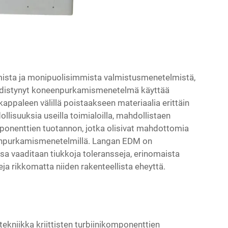
ista ja monipuolisimmista valmistusmenetelmistä,
ä edistynyt koneenpurkamismenetelmä käyttää
appaleen välillä poistaakseen materiaalia erittäin
llisuuksia useilla toimialoilla, mahdollistaen
onenttien tuotannon, jotka olisivat mahdottomia
oneenpurkamismenetelmillä. Langan EDM on
sa vaaditaan tiukkoja toleransseja, erinomaista
eja rikkomatta niiden rakenteellista eheyttä.
tekniikka kriittisten turbiinikomponenttien