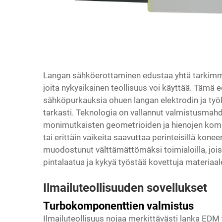
Langan sähköerottaminen edustaa yhtä tarkimm
joita nykyaikainen teollisuus voi käyttää. Täm
sähköpurkauksia ohuen langan elektrodin ja työk
tarkasti. Teknologia on vallannut valmistusmahdo
monimutkaisten geometrioiden ja hienojen komp
tai erittäin vaikeita saavuttaa perinteisillä k
muodostunut välttämättömäksi toimialoilla, jois
pintalaatua ja kykyä työstää kovettuja materiaal
Ilmailuteollisuuden sovellukset
Turbokomponenttien valmistus
Ilmailuteollisuus nojaa merkittävästi
lanka EDM