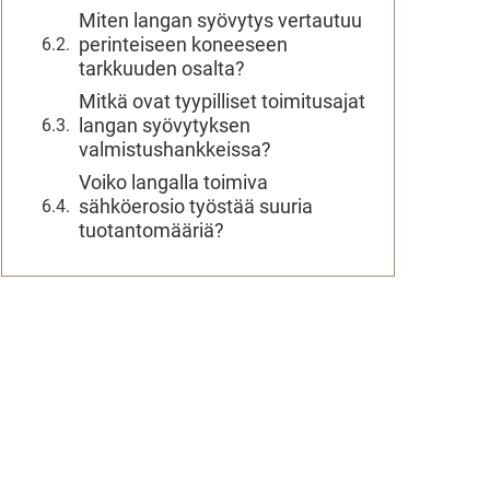
Miten langan syövytys vertautuu
perinteiseen koneeseen
tarkkuuden osalta?
Mitkä ovat tyypilliset toimitusajat
langan syövytyksen
valmistushankkeissa?
Voiko langalla toimiva
sähköerosio työstää suuria
tuotantomääriä?