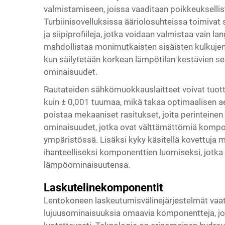
valmistamiseen, joissa vaaditaan poikkeuksellist
Turbiinisovelluksissa ääriolosuhteissa toimivat 
ja siipiprofiileja, jotka voidaan valmistaa vain
mahdollistaa monimutkaisten sisäisten kulkuje
kun säilytetään korkean lämpötilan kestävien seos
ominaisuudet.
Rautateiden sähkömuokkauslaitteet voivat tuottaa 
kuin ± 0,001 tuumaa, mikä takaa optimaalisen 
poistaa mekaaniset rasitukset, joita perinteinen 
ominaisuudet, jotka ovat välttämättömiä kompon
ympäristössä. Lisäksi kyky käsitellä kovettuja 
ihanteelliseksi komponenttien luomiseksi, jotka 
lämpöominaisuutensa.
Laskutelinekomponentit
Lentokoneen laskeutumisvälinejärjestelmät vaat
lujuusominaisuuksia omaavia komponentteja, joi