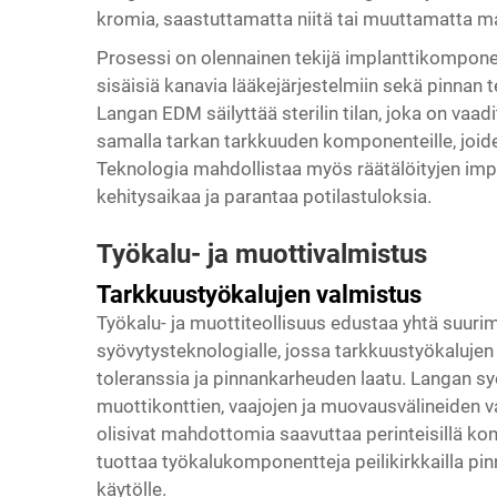
kromia, saastuttamatta niitä tai muuttamatta ma
Prosessi on olennainen tekijä implanttikompone
sisäisiä kanavia lääkejärjestelmiin sekä pinnan 
Langan EDM säilyttää sterilin tilan, joka on vaad
samalla tarkan tarkkuuden komponenteille, joid
Teknologia mahdollistaa myös räätälöityjen imp
kehitysaikaa ja parantaa potilastuloksia.
Työkalu- ja muottivalmistus
Tarkkuustyökalujen valmistus
Työkalu- ja muottiteollisuus edustaa yhtä suuri
syövytysteknologialle, jossa tarkkuustyökaluje
toleranssia ja pinnankarheuden laatu. Langan s
muottikonttien, vaajojen ja muovausvälineiden va
olisivat mahdottomia saavuttaa perinteisillä k
tuottaa työkalukomponentteja peilikirkkailla pin
käytölle.