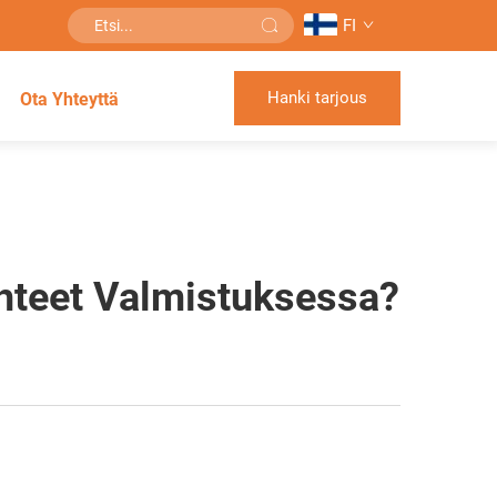
FI
Hanki tarjous
Ota Yhteyttä
hteet Valmistuksessa?