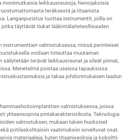
a monimutkaisia leikkausreunoja, hienojakoisia
uostumattomasta teräksestä ja titaanista
a. Langanpuristus tuottaa instrumentit, joilla on
jotka täyttävät tiukat lääkintälaiteteollisuuden
n instrumenttien valmistuksessa, missä perinteiset
npuristuksella voidaan toteuttaa muutaman
äilytetään terävät leikkausreunat ja sileät pinnat,
ksissa. Menetelmä poistaa useissa tapauksissa
almistuskustannuksia ja takaa johdonmukaisen laadun
a hammashoitoimplanttien valmistuksessa, joissa
sti yhteensopivia pintakarakteristikoita. Teknologia
oiden valmistuksen, mukaan lukien huokoiset
sekä potilaskohtaisiin vaatimuksiin soveltuvat osat.
via materiaaleja, kuten titaaniseoksia ja koboltti-