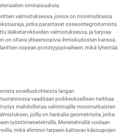
teriaalien ominaisuuksia.
nttien valmistuksessa, joissa on monimutkaisia
tekstuureja, jotka parantavat osseointegroitumista.
ittu lääketarvikkeiden valmistuksessa, ja tarjoaa
en on oltava yhteensopivia ihmiskudosten kanssa.
lanttien nopean prototyyppivaiheen, mikä lyhentää
mmista sovelluskohteista langan
n tuotannossa vaaditaan poikkeuksellisen tarkkaa
yövytys mahdollistaa valmistajille monimutkaisten
lmistuksen, joilla on hankalia geometrioita, jotka
oneen työstömenetelmillä. Menetelmällä voidaan
noilla, mikä eliminoi tarpeen kattavan käsisapojen