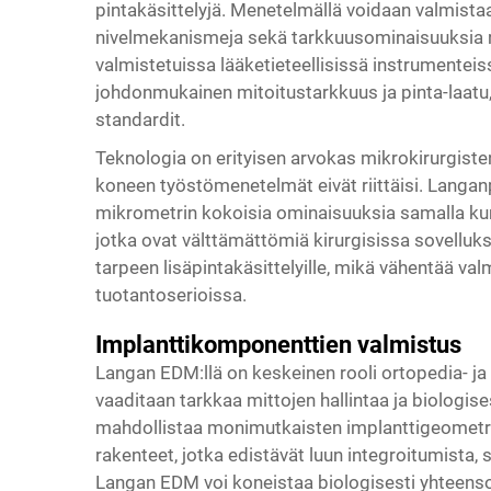
pintakäsittelyjä. Menetelmällä voidaan valmista
nivelmekanismeja sekä tarkkuusominaisuuksia r
valmistetuissa lääketieteellisissä instrumenteiss
johdonmukainen mitoitustarkkuus ja pinta-laatu, 
standardit.
Teknologia on erityisen arvokas mikrokirurgiste
koneen työstömenetelmät eivät riittäisi. Langa
mikrometrin kokoisia ominaisuuksia samalla kun s
jotka ovat välttämättömiä kirurgisissa sovellu
tarpeen lisäpintakäsittelyille, mikä vähentää v
tuotantoserioissa.
Implanttikomponenttien valmistus
Langan EDM:llä on keskeinen rooli ortopedia- j
vaaditaan tarkkaa mittojen hallintaa ja biologise
mahdollistaa monimutkaisten implanttigeometri
rakenteet, jotka edistävät luun integroitumista, 
Langan EDM voi koneistaa biologisesti yhteensopi