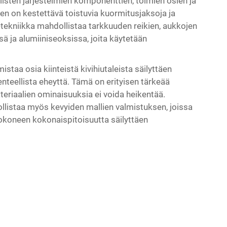
listen järjestelmien komponenttien, toimien osien ja
den on kestettävä toistuvia kuormitusjaksoja ja
ekniikka mahdollistaa tarkkuuden reikien, aukkojen
ä ja alumiiniseoksissa, joita käytetään
staa osia kiinteistä kivihiutaleista säilyttäen
kenteellista eheyttä. Tämä on erityisen tärkeää
materiaalien ominaisuuksia ei voida heikentää.
listaa myös kevyiden mallien valmistuksen, joissa
tokoneen kokonaispitoisuutta säilyttäen