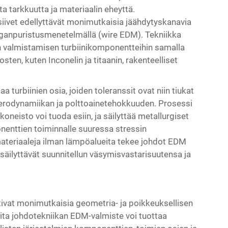
a tarkkuutta ja materiaalin eheyttä.
siivet edellyttävät monimutkaisia jäähdytyskanavia
 langanpuristusmenetelmällä (wire EDM). Tekniikka
n valmistamisen turbiinikomponentteihin samalla
ten, kuten Inconelin ja titaanin, rakenteelliset
turbiinien osia, joiden toleranssit ovat niin tiukat
aerodynamiikan ja polttoainetehokkuuden. Prosessi
koneisto voi tuoda esiin, ja säilyttää metallurgiset
enttien toiminnalle suuressa stressin
materiaaleja ilman lämpöalueita tekee johdot EDM
säilyttävät suunnitellun väsymisvastarisuutensa ja
ivat monimutkaisia geometria- ja poikkeuksellisen
ta johdotekniikan EDM-valmiste voi tuottaa