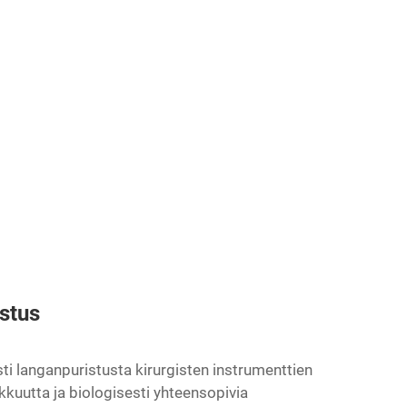
istus
sti langanpuristusta kirurgisten instrumenttien
kkuutta ja biologisesti yhteensopivia