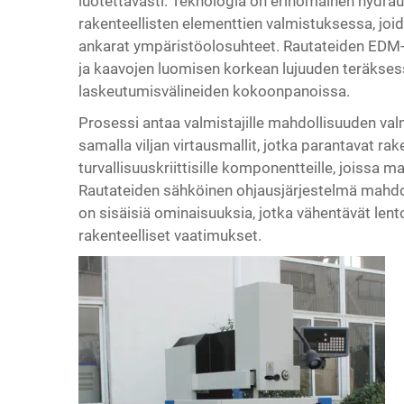
luotettavasti. Teknologia on erinomainen hydrau
rakenteellisten elementtien valmistuksessa, joi
ankarat ympäristöolosuhteet. Rautateiden EDM-t
ja kaavojen luomisen korkean lujuuden teräksess
laskeutumisvälineiden kokoonpanoissa.
Prosessi antaa valmistajille mahdollisuuden valmi
samalla viljan virtausmallit, jotka parantavat ra
turvallisuuskriittisille komponentteille, joissa 
Rautateiden sähköinen ohjausjärjestelmä mahdol
on sisäisiä ominaisuuksia, jotka vähentävät len
rakenteelliset vaatimukset.