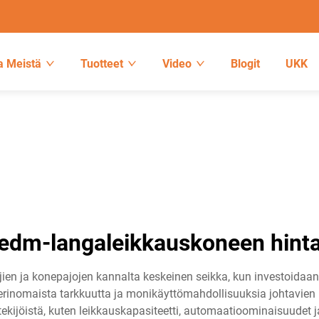
a Meistä
Tuotteet
Video
Blogit
UKK
edm-langaleikkauskoneen hint
ien ja konepajojen kannalta keskeinen seikka, kun investoidaan
erinomaista tarkkuutta ja monikäyttömahdollisuuksia johtavien 
 tekijöistä, kuten leikkauskapasiteetti, automaatioominaisuude