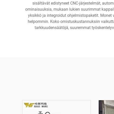
sisältävät edistyneet CNC-järjestelmät, auto
ominaisuuksia, mukaan lukien suurimmat kappalem
yksikkö ja integroidut ohjelmistopaketit. Monet 
helpommin. Koko omistuskustannuksiin vaikuttav
tarkkuudensäätöjä, suuremmat työskentelyval