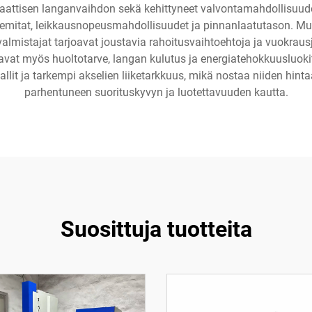
maattisen langanvaihdon sekä kehittyneet valvontamahdollisuudet
itat, leikkausnopeusmahdollisuudet ja pinnanlaatutason. Muita 
valmistajat tarjoavat joustavia rahoitusvaihtoehtoja ja vuokrausj
at myös huoltotarve, langan kulutus ja energiatehokkuusluoki
lit ja tarkempi akselien liike­tarkkuus, mikä nostaa niiden hint
parhentuneen suorituskyvyn ja luotettavuuden kautta.
Suosittuja tuotteita