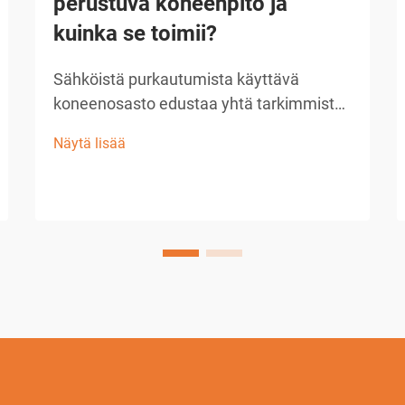
perustuva koneenpito ja
kuinka se toimii?
Sähköistä purkautumista käyttävä
koneenosasto edustaa yhtä tarkimmista
ja monipuolisimmista
Näytä lisää
valmistusmenetelmistä nykyaikaisessa
teollisessa tuotannossa. Tämä kehittynyt
koneenosoitustekniikka käyttää ohjattuja
sähköpurkauksia poistaakseen
materiaalia johtavilta työkappaleilta...