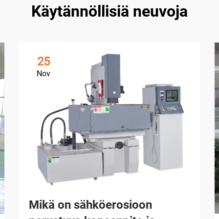
Käytännöllisiä neuvoja
25
Nov
Mikä on sähköerosioon