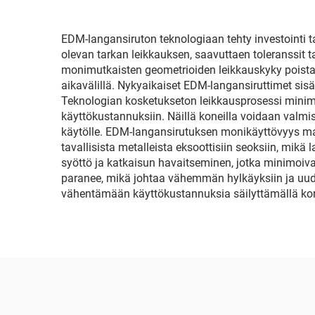
EDM-langansiruton teknologiaan tehty investointi t
olevan tarkan leikkauksen, saavuttaen toleranssit
monimutkaisten geometrioiden leikkauskyky poistaa 
aikavälillä. Nykyaikaiset EDM-langansiruttimet si
Teknologian kosketukseton leikkausprosessi minimoi
käyttökustannuksiin. Näillä koneilla voidaan valmi
käytölle. EDM-langansirutuksen monikäyttövyys mah
tavallisista metalleista eksoottisiin seoksiin, mi
syöttö ja katkaisun havaitseminen, jotka minimoiva
paranee, mikä johtaa vähemmän hylkäyksiin ja uudel
vähentämään käyttökustannuksia säilyttämällä kor