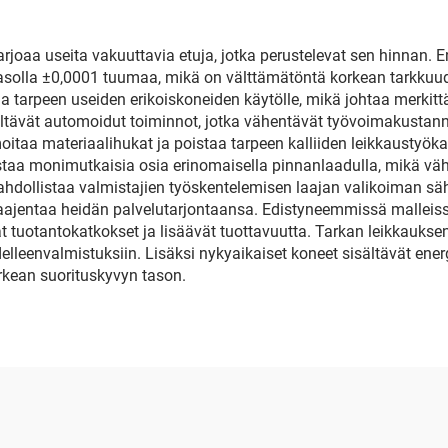
arjoaa useita vakuuttavia etuja, jotka perustelevat sen hinnan. 
 tasolla ±0,0001 tuumaa, mikä on välttämätöntä korkean tarkkuu
tarpeen useiden erikoiskoneiden käytölle, mikä johtaa merkittä
sältävät automoidut toiminnot, jotka vähentävät työvoimakustan
taa materiaalihukat ja poistaa tarpeen kalliiden leikkaustyökal
staa monimutkaisia osia erinomaisella pinnanlaadulla, mikä vähe
dollistaa valmistajien työskentelemisen laajan valikoiman säh
kä laajentaa heidän palvelutarjontaansa. Edistyneemmissä malle
t tuotantokatkokset ja lisäävät tuottavuutta. Tarkan leikkaukse
leenvalmistuksiin. Lisäksi nykyaikaiset koneet sisältävät energ
kean suorituskyvyn tason.