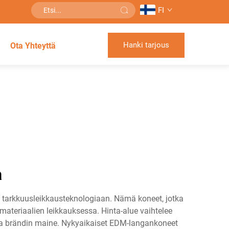
FI
Hanki tarjous
Ota Yhteyttä
a
 tarkkuusleikkausteknologiaan. Nämä koneet, jotka
materiaalien leikkauksessa. Hinta-alue vaihtelee
t ja brändin maine. Nykyaikaiset EDM-langankoneet