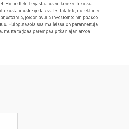
. Hinnoittelu heijastaa usein koneen teknisiä
kustannustekijöitä ovat virtalähde, dielektrinen
ärjestelmiä, joiden avulla investointeihin pääsee
tus. Huipputasoisissa malleissa on parannettuja
aa, mutta tarjoaa parempaa pitkän ajan arvoa