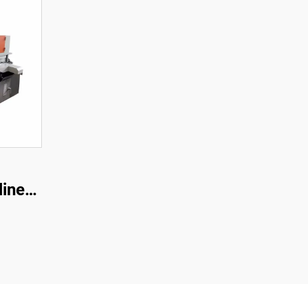
linen
one