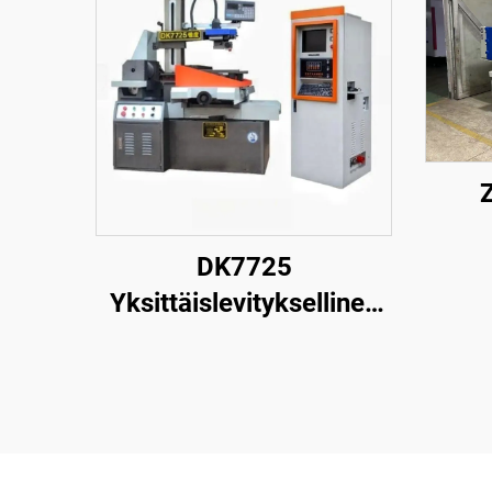
DK7725
Yksittäislevityksellinen
langanpuristuskone