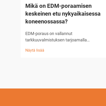
Mikä on EDM-poraamisen
keskeinen etu nykyaikaisessa
koneenossassa?
EDM-poraus on vallannut
tarkkuuvalmistuksen tarjoamalla
vertaansa vailla pitävää tarkkuutta ja
Näytä lisää
monipuolisuutta mikroreikien ja
monimutkaisten geometrioiden
valmistuksessa. Tässä kehittyneessä
koneenpuristustekniikassa käytetään
sähköistä purkautumista materiaalin
poistamiseen, mikä mahdollistaa mat...