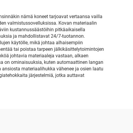
Ensinnäkin nämä koneet tarjoavat vertaansa vailla
den valmistussovelluksissa. Kovan materiaalin
viin kustannussäästöihin pitkäaikaisella
nuksia ja mahdollistavat 24/7-tuotannon.
ujen käytölle, mikä johtaa alhaisempiin
ntää tai poistaa tarpeen jälkikäsittelytoimintojen
köä johtavia materiaaleja vastaan, alkaen
issa on ominaisuuksia, kuten automaattinen langan
n ansiosta materiaalihukka vähenee ja osien laatu
iatehokkaita järjestelmiä, jotka auttavat