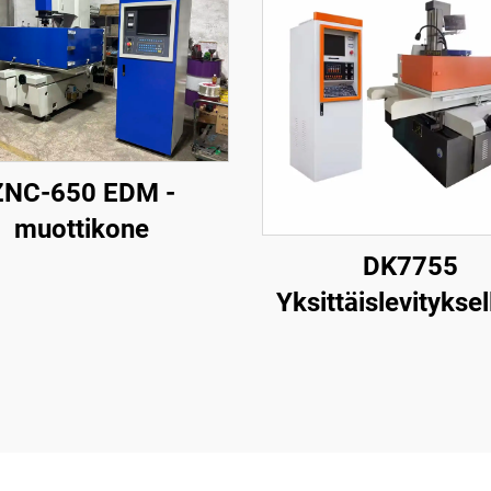
ZNC-650 EDM -
muottikone
DK7755
Yksittäislevityksel
langanpuristusk