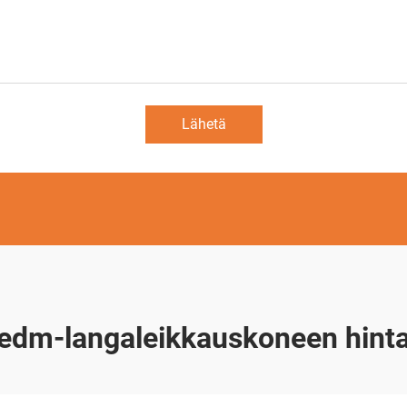
Lähetä
edm-langaleikkauskoneen hint