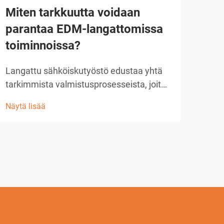
Miten tarkkuutta voidaan
Ku
parantaa EDM-langattomissa
tuo
toiminnoissa?
avu
Langattu sähköiskutyöstö edustaa yhtä
Nyky
tarkimmista valmistusprosesseista, joita
tark
on saatavilla nykyaikaisissa teollisissa
pysy
Näytä lisää
Näytä
toiminnoissa. Kun käyttäjät pyrkivät
nyky
saavuttamaan poikkeuksellisen tarkan
teol
tarkkuuden EDM-
vall
langantyöstösovelluksissa,
tarj
perustavanlaatuisen ymmärryksen...
tark
geom