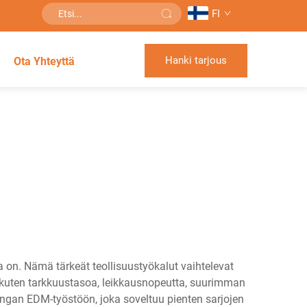
FI
Hanki tarjous
Ota Yhteyttä
 on. Nämä tärkeät teollisuustyökalut vaihtelevat
tä, kuten tarkkuustasoa, leikkausnopeutta, suurimman
ngan EDM-työstöön, joka soveltuu pienten sarjojen