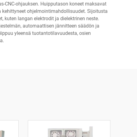
erus-CNC-ohjauksen. Huipputason koneet maksavat
 kehittyneet ohjelmointimahdollisuudet. Sijoitusta
 kuten langan elektrodit ja dielektrinen neste.
rjestelmän, automaattisen jännitteen säädön ja
iippuu yleensä tuotantotilavuudesta, osien
a.