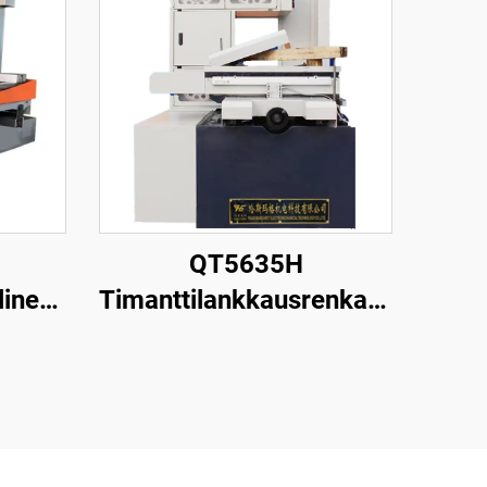
QT5635H
linen
Timanttilankkausrenkaan
one
leikkauskone