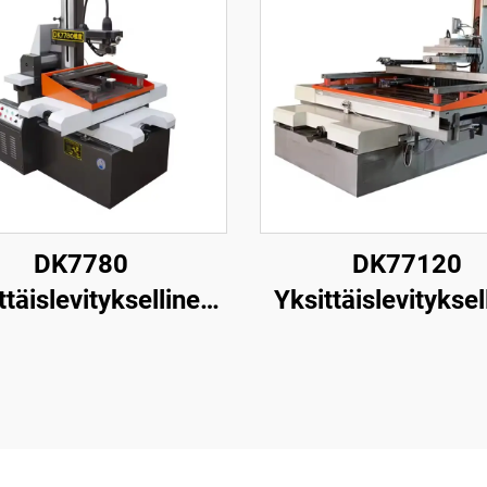
DK7780
DK77120
ttäislevityksellinen
Yksittäislevityksel
nganpuristuskone
langanpuristusk