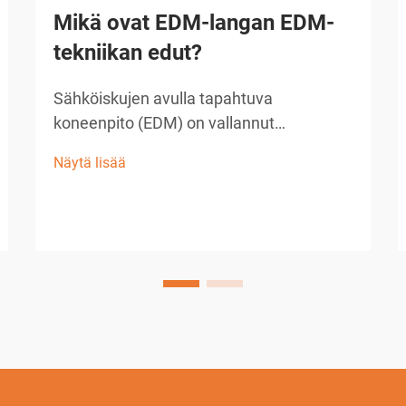
Mikä ovat EDM-langan EDM-
tekniikan edut?
Sähköiskujen avulla tapahtuva
koneenpito (EDM) on vallannut
tarkkuuden valmistuksessa useilla
Näytä lisää
toimialoilla, ja langalla varustettu EDM on
yksi nykyaikaisimmista käytettävissä
olevista koneenkäyttömenetelmistä.
Tämä edistyksellinen valmistusprosessi
hyödyntää ohutta metallilankaa...