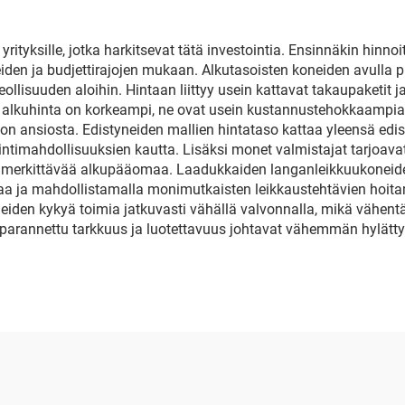
yrityksille, jotka harkitsevat tätä investointia. Ensinnäkin hin
eiden ja budjettirajojen mukaan. Alkutasoisten koneiden avulla pi
eollisuuden aloihin. Hintaan liittyy usein kattavat takaupaketit j
n alkuhinta on korkeampi, ne ovat usein kustannustehokkaam
n ansiosta. Edistyneiden mallien hintataso kattaa yleensä edist
ntimahdollisuuksien kautta. Lisäksi monet valmistajat tarjoavat
an merkittävää alkupääomaa. Laadukkaiden langanleikkuukoneid
a ja mahdollistamalla monimutkaisten leikkaustehtävien hoitami
neiden kykyä toimia jatkuvasti vähällä valvonnalla, mikä vähen
 parannettu tarkkuus ja luotettavuus johtavat vähemmän hylätty