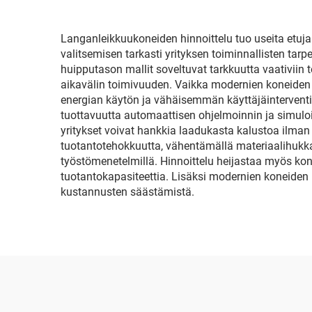
Langanleikkuukoneiden hinnoittelu tuo useita etuja 
valitsemisen tarkasti yrityksen toiminnallisten tarp
huipputason mallit soveltuvat tarkkuutta vaativiin t
aikavälin toimivuuden. Vaikka modernien koneide
energian käytön ja vähäisemmän käyttäjäinterventio
tuottavuutta automaattisen ohjelmoinnin ja simuloi
yritykset voivat hankkia laadukasta kalustoa ilm
tuotantotehokkuutta, vähentämällä materiaalihukka
työstömenetelmillä. Hinnoittelu heijastaa myös ko
tuotantokapasiteettia. Lisäksi modernien koneiden
kustannusten säästämistä.