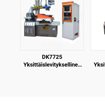
DK7725
Yksittäislevityksellinen
Yksi
langanpuristuskone
la