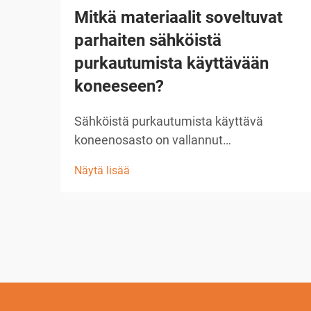
Mitkä materiaalit soveltuvat
parhaiten sähköistä
purkautumista käyttävään
koneeseen?
Sähköistä purkautumista käyttävä
koneenosasto on vallannut
valmistustekniikkaa monilla teollisuuden
Näytä lisää
aloilla. Tämä edistynyt menetelmä
käyttää ohjattuja sähköpurkauksia
poistaakseen materiaalia johtavilta...