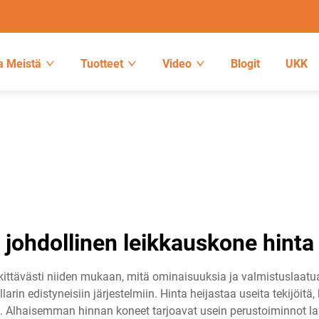
a Meistä
Tuotteet
Video
Blogit
UKK
johdollinen leikkauskone hinta
ttävästi niiden mukaan, mitä ominaisuuksia ja valmistuslaatua
llarin edistyneisiin järjestelmiin. Hinta heijastaa useita tekijöi
 Alhaisemman hinnan koneet tarjoavat usein perustoiminnot la