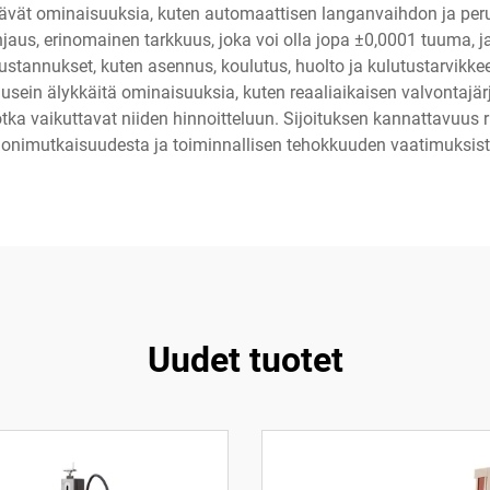
ältävät ominaisuuksia, kuten automaattisen langanvaihdon ja p
us, erinomainen tarkkuus, joka voi olla jopa ±0,0001 tuuma, ja
tannukset, kuten asennus, koulutus, huolto ja kulutustarvikkeet,
usein älykkäitä ominaisuuksia, kuten reaaliaikaisen valvontajä
tka vaikuttavat niiden hinnoitteluun. Sijoituksen kannattavuus r
onimutkaisuudesta ja toiminnallisen tehokkuuden vaatimuksist
Uudet tuotet