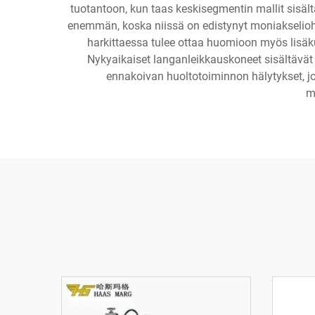
tuotantoon, kun taas keskisegmentin mallit sis
enemmän, koska niissä on edistynyt moniakseliohja
harkittaessa tulee ottaa huomioon myös lisäkus
Nykyaikaiset langanleikkauskoneet sisältävät 
ennakoivan huoltotoiminnon hälytykset, jo
m