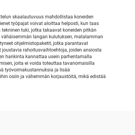
noittelun skaalautuvuus mahdollistaa koneiden
enet työpajat voivat aloittaa helposti, kun taas
a tekninen tuki, jotka takaavat koneiden pitkän
pia vähäisemmän langan kulutuksen, matalamman
yneet ohjelmistopaketit, jotka parantavat
 joustavia rahoitusvaihtoehtoja, joiden ansiosta
en hankinta kannattaa usein parhentamalla
sen, joita ei voida toteuttaa tavanomaisilla
tää työvoimakustannuksia ja lisää
ihin osiin ja vähemmän korjaustöitä, mikä edistää