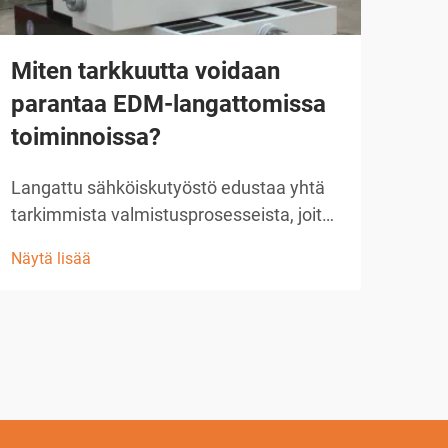
Miten tarkkuutta voidaan
Mik
parantaa EDM-langattomissa
jyr
toiminnoissa?
väli
Langattu sähköiskutyöstö edustaa yhtä
Nyky
tarkimmista valmistusprosesseista, joita
voim
on saatavilla nykyaikaisissa teollisissa
tark
Näytä lisää
Näytä
toiminnoissa. Kun käyttäjät pyrkivät
avul
saavuttamaan poikkeuksellisen tarkan
komp
tarkkuuden EDM-
Kaks
langantyöstösovelluksissa,
ovat
perustavanlaatuisen ymmärryksen...
alaa
ja l