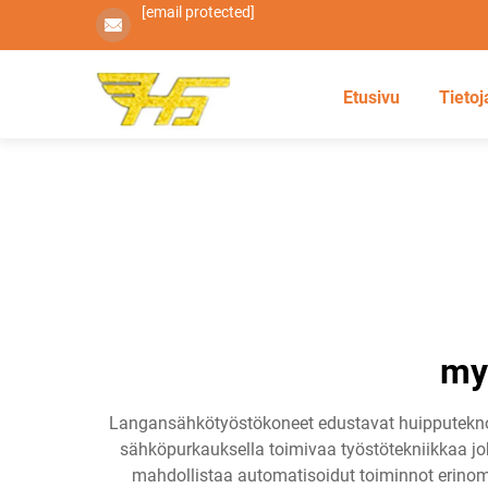
[email protected]
Etusivu
Tietoj
my
Langansähkötyöstökoneet edustavat huipputeknolog
sähköpurkauksella toimivaa työstötekniikkaa joh
mahdollistaa automatisoidut toiminnot erinoma