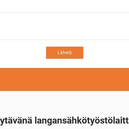
Lähetä
ytävänä langansähkötyöstölaitt