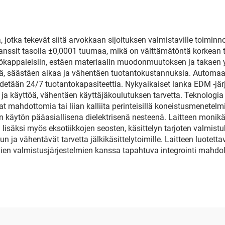
jotka tekevät siitä arvokkaan sijoituksen valmistaville toiminno
ranssit tasolla ±0,0001 tuumaa, mikä on välttämätöntä korkean
ökappaleisiin, estäen materiaalin muodonmuutoksen ja takaen y
elyä, säästäen aikaa ja vähentäen tuotantokustannuksia. Autom
etään 24/7 tuotantokapasiteettia. Nykyaikaiset lanka EDM -järj
tia ja käyttöä, vähentäen käyttäjäkoulutuksen tarvetta. Teknolog
at mahdottomia tai liian kalliita perinteisillä koneistusmenetel
 käytön pääasiallisena dielektrisenä nesteenä. Laitteen monikä
 lisäksi myös eksotiikkojen seosten, käsittelyn tarjoten valmistu
ja vähentävät tarvetta jälkikäsittelytoimille. Laitteen luotett
ien valmistusjärjestelmien kanssa tapahtuva integrointi mahdol