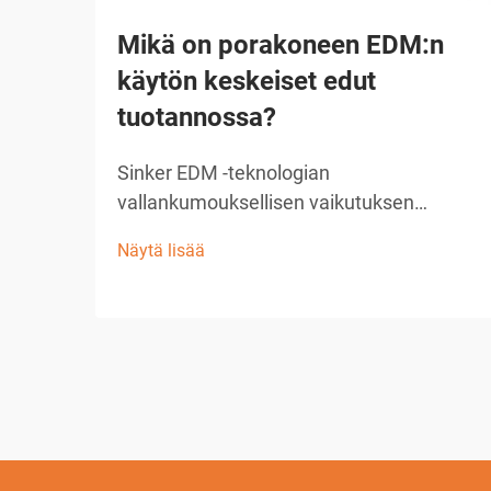
Mikä on porakoneen EDM:n
käytön keskeiset edut
tuotannossa?
Sinker EDM -teknologian
vallankumouksellisen vaikutuksen
ymmärtäminen Nykyaikainen valmistus
Näytä lisää
vaatii tarkkuutta, tehokkuutta ja
innovatiivisia ratkaisuja monimutkaisiin
koneenpito-ongelmiin. Sinker EDM, joka
tunnetaan myös ram-EDM:nä tai
perinteisenä EDM:nä, on noussut esiin
merkittävänä tekijänä...