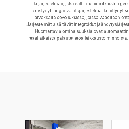
liikejärjestelmän, joka sallii monimutkaisten geom
edistynyt langanvaihtojärjestelmä, kehittynyt s
arvokkaita sovelluksissa, joissa vaaditaan erit
Järjestelmät sisältävät integroidut jäähdytysjärje
Huomattavia ominaisuuksia ovat automaattinen 
reaaliaikaista palautetietoa leikkaustoiminnoista. 