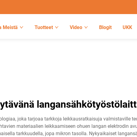
a Meistä
Tuotteet
Video
Blogit
UKK
ytävänä langansähkötyöstölaitt
iaa, joka tarjoaa tarkkoja leikkausratkaisuja valmistaville teo
tavien materiaalien leikkaamiseen ohuen langan elektrodin avul
isella tarkkuudella, jopa mikron tasolla. Nykyaikaiset langansä