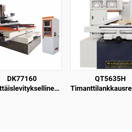
DK77160
QT5635H
ttäislevityksellinen
Timanttilankkausr
nganpuristuskone
leikkauskone