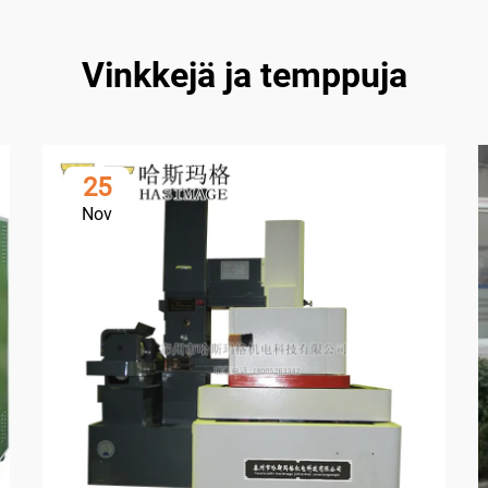
Vinkkejä ja temppuja
25
Nov