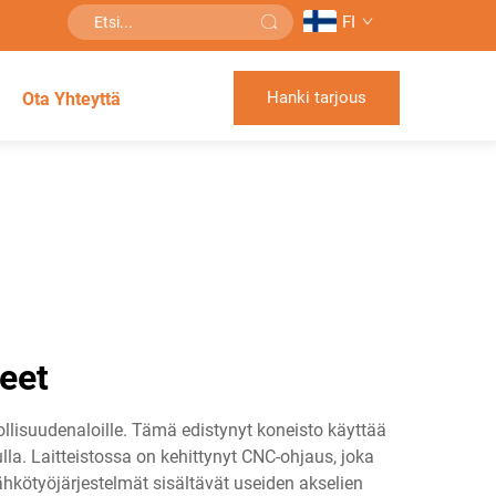
FI
Hanki tarjous
Ota Yhteyttä
eet
llisuudenaloille. Tämä edistynyt koneisto käyttää
la. Laitteistossa on kehittynyt CNC-ohjaus, joka
hkötyöjärjestelmät sisältävät useiden akselien