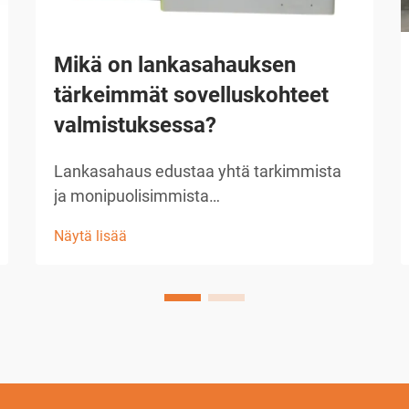
Mikä on lankasahauksen
tärkeimmät sovelluskohteet
valmistuksessa?
Lankasahaus edustaa yhtä tarkimmista
ja monipuolisimmista
valmistusmenetelmistä, joita
Näytä lisää
nykyaikainen teollisuus voi käyttää. Tämä
edistynyt työstötekniikka hyödyntää
sähköpurkauksia ohuen langan ja
työkappaleen välillä...