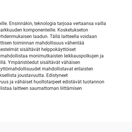
ille. Ensinnäkin, teknologia tarjoaa vertaansa vailla
 tarkkuuden komponenteille. Kosketukseton
hdenmukaisen laadun. Tällä laitteella voidaan
aattisen toiminnan mahdollisuus vähentää
estelmät sisältävät helppokäyttöiset
ia mahdollistaa monimutkaisten leikkauspolkujen ja
millä. Ympäristöedut sisältävät vähäisen
yttömahdollisuudet mahdollistavat erilaisten
ksellista joustavuutta. Edistyneet
avuus ja vähäiset huoltotarpeet edistävät tuotannon
listaa laitteen saumattoman liittämisen