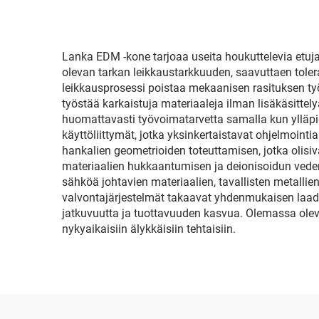
Lanka EDM -kone tarjoaa useita houkuttelevia etuja, 
olevan tarkan leikkaustarkkuuden, saavuttaen tole
leikkausprosessi poistaa mekaanisen rasituksen ty
työstää karkaistuja materiaaleja ilman lisäkäsitt
huomattavasti työvoimatarvetta samalla kun ylläpid
käyttöliittymät, jotka yksinkertaistavat ohjelmoin
hankalien geometrioiden toteuttamisen, jotka olisiv
materiaalien hukkaantumisen ja deionisoidun veden
sähköä johtavien materiaalien, tavallisten metallien
valvontajärjestelmät takaavat yhdenmukaisen laadun 
jatkuvuutta ja tuottavuuden kasvua. Olemassa olev
nykyaikaisiin älykkäisiin tehtaisiin.