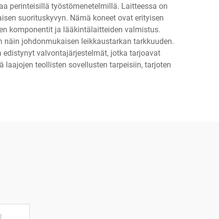
taa perinteisillä työstömenetelmillä. Laitteessa on
saisen suorituskyvyn. Nämä koneet ovat erityisen
den komponentit ja lääkintälaitteiden valmistus.
kaen näin johdonmukaisen leikkaustarkan tarkkuuden.
distynyt valvontajärjestelmät, jotka tarjoavat
laajojen teollisten sovellusten tarpeisiin, tarjoten