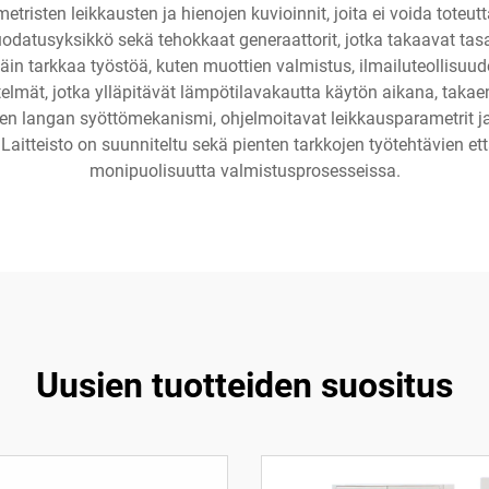
etristen leikkausten ja hienojen kuvioinnit, joita ei voida toteut
uodatusyksikkö sekä tehokkaat generaattorit, jotka takaavat ta
täin tarkkaa työstöä, kuten muottien valmistus, ilmailuteollisuu
stelmät, jotka ylläpitävät lämpötilavakautta käytön aikana, ta
langan syöttömekanismi, ohjelmoitavat leikkausparametrit ja e
Laitteisto on suunniteltu sekä pienten tarkkojen työtehtävien että 
monipuolisuutta valmistusprosesseissa.
Uusien tuotteiden suositus