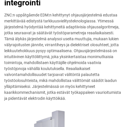
integrointi
ZNC:n uppåtgående EDM:n kehittynyt ohjausjärjestelmä edustaa
merkittävää edistystä tarkkuusvielitysteknologiassa. Ytimessä
järjestelmä hyödyntää kehittyneitä adaptiivisia ohjausalgoritmeja,
jotka seuraavat ja säätävät työstöparametreja reaaliaikaisesti.
Tämä älykäs järjestelmä analysoi useita muuttujia, mukaan lukien
välyrajoitusten jännite, virrantiheys ja dielektriset olosuhteet, jotta
leikkuutehokkuus pysyy optimaalisena. Ohjausjärjestelmässä on
intuitiivinen käyttöliittymä, joka yksinkertaistaa monimutkaisia
toimintoja, mahdollistaen käyttäjille ohjelmoida vaativia
työstöjonoja vähällä koulutuksella. Reaaliaikaiset
valvontamahdollisuudet tarjoavat välitöntä palautetta
työstöolosuhteista, mikä mahdollistaa välittömät säädöt laadun
ylläpitämiseksi. Järjestelmässä on myös kehittyneet
kaarikkommechanismit, jotka estävät työkappaleen vaurioitumista
ja pidentävät elektrodin käyttöikää.