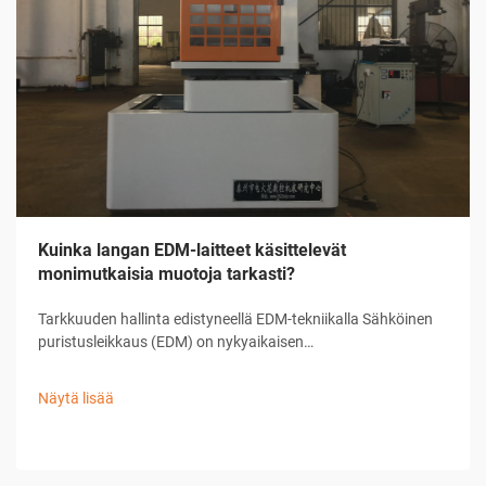
Kuinka langan EDM-laitteet käsittelevät
monimutkaisia muotoja tarkasti?
Tarkkuuden hallinta edistyneellä EDM-tekniikalla Sähköinen
puristusleikkaus (EDM) on nykyaikaisen
tarkkuusvalmistuksen kulmakivi, joka tarjoaa vertaansa
vailla olevia kykyjä monimutkaisten muotojen ja hienojen
Näytä lisää
suunnitelmien toteuttamisessa. ...