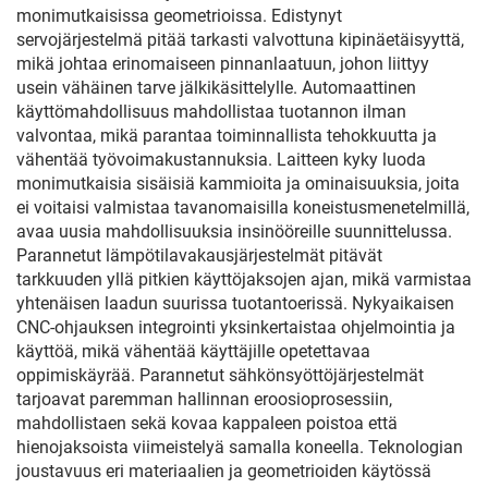
monimutkaisissa geometrioissa. Edistynyt
servojärjestelmä pitää tarkasti valvottuna kipinäetäisyyttä,
mikä johtaa erinomaiseen pinnanlaatuun, johon liittyy
usein vähäinen tarve jälkikäsittelylle. Automaattinen
käyttömahdollisuus mahdollistaa tuotannon ilman
valvontaa, mikä parantaa toiminnallista tehokkuutta ja
vähentää työvoimakustannuksia. Laitteen kyky luoda
monimutkaisia sisäisiä kammioita ja ominaisuuksia, joita
ei voitaisi valmistaa tavanomaisilla koneistusmenetelmillä,
avaa uusia mahdollisuuksia insinööreille suunnittelussa.
Parannetut lämpötilavakausjärjestelmät pitävät
tarkkuuden yllä pitkien käyttöjaksojen ajan, mikä varmistaa
yhtenäisen laadun suurissa tuotantoerissä. Nykyaikaisen
CNC-ohjauksen integrointi yksinkertaistaa ohjelmointia ja
käyttöä, mikä vähentää käyttäjille opetettavaa
oppimiskäyrää. Parannetut sähkönsyöttöjärjestelmät
tarjoavat paremman hallinnan eroosioprosessiin,
mahdollistaen sekä kovaa kappaleen poistoa että
hienojaksoista viimeistelyä samalla koneella. Teknologian
joustavuus eri materiaalien ja geometrioiden käytössä