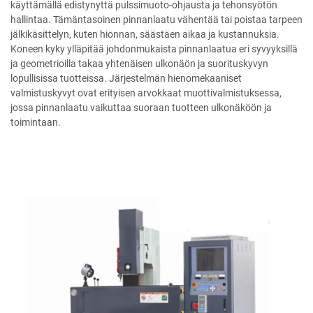
käyttämällä edistynyttä pulssimuoto-ohjausta ja tehonsyötön
hallintaa. Tämäntasoinen pinnanlaatu vähentää tai poistaa tarpeen
jälkikäsittelyn, kuten hionnan, säästäen aikaa ja kustannuksia.
Koneen kyky ylläpitää johdonmukaista pinnanlaatua eri syvyyksillä
ja geometrioilla takaa yhtenäisen ulkonäön ja suorituskyvyn
lopullisissa tuotteissa. Järjestelmän hienomekaaniset
valmistuskyvyt ovat erityisen arvokkaat muottivalmistuksessa,
jossa pinnanlaatu vaikuttaa suoraan tuotteen ulkonäköön ja
toimintaan.