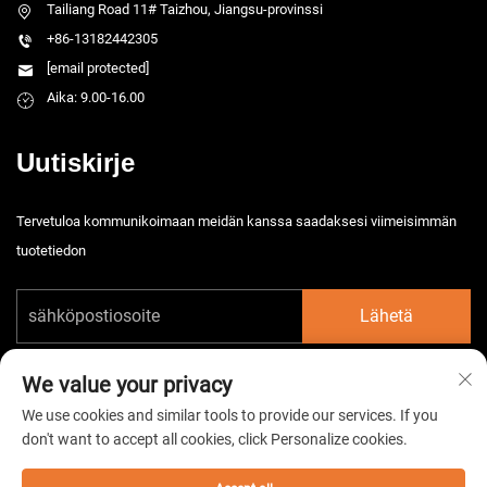
Tailiang Road 11# Taizhou, Jiangsu-provinssi
+86-13182442305
[email protected]
Aika: 9.00-16.00
Uutiskirje
Tervetuloa kommunikoimaan meidän kanssa saadaksesi viimeisimmän
tuotetiedon
Lähetä
We value your privacy
We use cookies and similar tools to provide our services. If you
don't want to accept all cookies, click Personalize cookies.
Tekijänoikeus © 2026 China Taizhou HarsMarg Electromechenical Co. Ltd.
Kaikki oikeudet pidätetään. -
Tietosuojakäytäntö