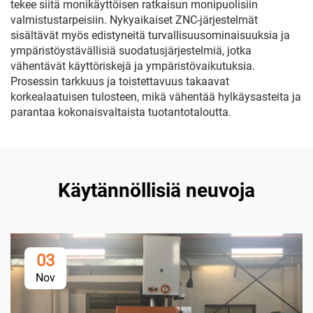
tekee siitä monikäyttöisen ratkaisun monipuolisiin
valmistustarpeisiin. Nykyaikaiset ZNC-järjestelmät
sisältävät myös edistyneitä turvallisuusominaisuuksia ja
ympäristöystävällisiä suodatusjärjestelmiä, jotka
vähentävät käyttöriskejä ja ympäristövaikutuksia.
Prosessin tarkkuus ja toistettavuus takaavat
korkealaatuisen tulosteen, mikä vähentää hylkäysasteita ja
parantaa kokonaisvaltaista tuotantotaloutta.
Käytännöllisiä neuvoja
03
Nov