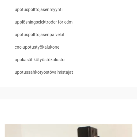
upotuspolttojäsenmyynti
upplösningselektroder för edm
upotuspolttojäsenpalvelut
cnc-upotustyökalukone
upokasähkötyöstökalusto
upotussähkötyöstövalmistajat