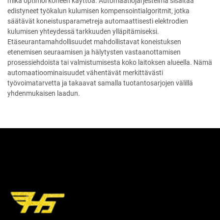
mikä optimoi koneen käyttöä. Automaatiojärjestelmä sisältää
edistyneet työkalun kulumisen kompensointialgoritmit, jotka
säätävät koneistusparametreja automaattisesti elektrodien
kulumisen yhteydessä tarkkuuden ylläpitämiseksi.
Etäseurantamahdollisuudet mahdollistavat koneistuksen
etenemisen seuraamisen ja hälytysten vastaanottamisen
prosessiehdoista tai valmistumisesta koko laitoksen alueella. Nämä
automaatioominaisuudet vähentävät merkittävästi
työvoimatarvetta ja takaavat samalla tuotantosarjojen välillä
yhdenmukaisen laadun.