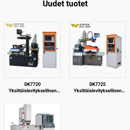
Uudet tuotet
DK7720
DK7725
Yksittäislevityksellinen
Yksittäislevityksellinen
langanpuristuskone
langanpuristuskone