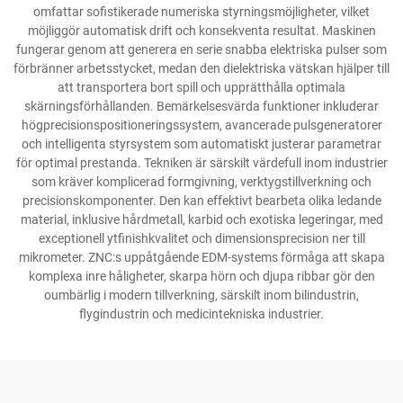
omfattar sofistikerade numeriska styrningsmöjligheter, vilket
möjliggör automatisk drift och konsekventa resultat. Maskinen
fungerar genom att generera en serie snabba elektriska pulser som
förbränner arbetsstycket, medan den dielektriska vätskan hjälper till
att transportera bort spill och upprätthålla optimala
skärningsförhållanden. Bemärkelsesvärda funktioner inkluderar
högprecisionspositioneringssystem, avancerade pulsgeneratorer
och intelligenta styrsystem som automatiskt justerar parametrar
för optimal prestanda. Tekniken är särskilt värdefull inom industrier
som kräver komplicerad formgivning, verktygstillverkning och
precisionskomponenter. Den kan effektivt bearbeta olika ledande
material, inklusive hårdmetall, karbid och exotiska legeringar, med
exceptionell ytfinishkvalitet och dimensionsprecision ner till
mikrometer. ZNC:s uppåtgående EDM-systems förmåga att skapa
komplexa inre håligheter, skarpa hörn och djupa ribbar gör den
oumbärlig i modern tillverkning, särskilt inom bilindustrin,
flygindustrin och medicintekniska industrier.