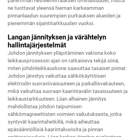
paremman nesteenvirtauksen ominaisuudet, mutta
ne tuottavat yleensä hieman karkeamman
pinnanlaadun suurempien purkauksen alueiden ja
pienemmän sijaintitarkkuuden vuoksi.
Langan jännityksen ja värähtelyn
hallintajärjestelmät
Johdon jännityksen ylläpitäminen vakiona koko
leikkausprosessin ajan on ratkaiseva tekijä siinä,
miten johdinleikkauskone saavuttaa tasaiset pinnat.
Johdon jännitys vaikuttaa sähkökäyttöisen
elektrodin suoraviivaisuuteen ja paikallisvakauteen,
mikä vaikuttaa suoraan kaarintavälin tasaisuuteen ja
leikkaustarkkuuteen. Liian alhainen jännitys
mahdollistaa johdon taipumisen
sähkömagneettisten voimien vaikutuksesta, jotka
syntyvät kaarintahetkillä, mikä aiheuttaa
epäsäännöllisiä kaarintakuvioita ja pinnan