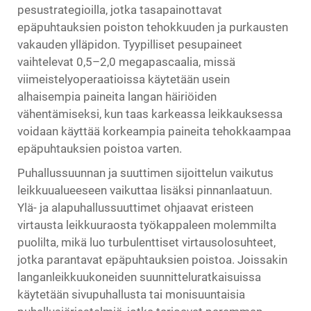
pesustrategioilla, jotka tasapainottavat
epäpuhtauksien poiston tehokkuuden ja purkausten
vakauden ylläpidon. Tyypilliset pesupaineet
vaihtelevat 0,5–2,0 megapascaalia, missä
viimeistelyoperaatioissa käytetään usein
alhaisempia paineita langan häiriöiden
vähentämiseksi, kun taas karkeassa leikkauksessa
voidaan käyttää korkeampia paineita tehokkaampaa
epäpuhtauksien poistoa varten.
Puhallussuunnan ja suuttimen sijoittelun vaikutus
leikkuualueeseen vaikuttaa lisäksi pinnanlaatuun.
Ylä- ja alapuhallussuuttimet ohjaavat eristeen
virtausta leikkuuraosta työkappaleen molemmilta
puolilta, mikä luo turbulenttiset virtausolosuhteet,
jotka parantavat epäpuhtauksien poistoa. Joissakin
langanleikkuukoneiden suunnitteluratkaisuissa
käytetään sivupuhallusta tai monisuuntaisia