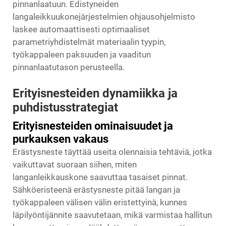
pinnanlaatuun. Edistyneiden
langaleikkuukonejärjestelmien ohjausohjelmisto
laskee automaattisesti optimaaliset
parametriyhdistelmät materiaalin tyypin,
työkappaleen paksuuden ja vaaditun
pinnanlaatutason perusteella.
Erityisnesteiden dynamiikka ja
puhdistusstrategiat
Erityisnesteiden ominaisuudet ja
purkauksen vakaus
Erästysneste täyttää useita olennaisia tehtäviä, jotka
vaikuttavat suoraan siihen, miten
langanleikkauskone saavuttaa tasaiset pinnat.
Sähköeristeenä erästysneste pitää langan ja
työkappaleen välisen välin eristettyinä, kunnes
läpilyöntijännite saavutetaan, mikä varmistaa hallitun