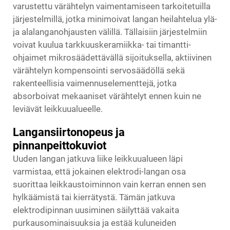
varustettu värähtelyn vaimentamiseen tarkoitetuilla
järjestelmillä, jotka minimoivat langan heilahtelua ylä-
ja alalanganohjausten välillä. Tällaisiin järjestelmiin
voivat kuulua tarkkuuskeramiikka- tai timantti-
ohjaimet mikrosäädettävällä sijoituksella, aktiivinen
värähtelyn kompensointi servosäädöllä sekä
rakenteellisia vaimennuselementtejä, jotka
absorboivat mekaaniset värähtelyt ennen kuin ne
leviävät leikkuualueelle.
Langansiirtonopeus ja
pinnanpeittokuviot
Uuden langan jatkuva liike leikkuualueen läpi
varmistaa, että jokainen elektrodi-langan osa
suorittaa leikkaustoiminnon vain kerran ennen sen
hylkäämistä tai kierrätystä. Tämän jatkuva
elektrodipinnan uusiminen säilyttää vakaita
purkausominaisuuksia ja estää kuluneiden