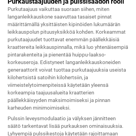
Purkaustaajuuden ja pulssisäädön rooli
Purkutaajuus vaikuttaa suoraan siihen, miten
langanleikkauskone saavuttaa tasaiset pinnat
määrittämällä yksittäisten kipinöiden lukumäärän
leikkauspolun pituusyksikköä kohden. Korkeammat
purkutaajuudet tuottavat enemmän päällekkäisiä
kraattereita leikkauspinnalla, mikä luo yhtenäisempiä
pintarakenteita ja pienentää huippu-laakso-
korkeuseroja. Edistyneet langanleikkauskoneiden
generaattorit voivat tuottaa purkutaajuuksia useista
kilohertsistä satoihin kilohertsiin, ja
viimeistelytoimenpiteissä käytetään yleensä
korkeampia taajuusalueita kraatterien
päällekkäisyyden maksimoimiseksi ja pinnan
karheuden minimoimiseksi.
Pulssin leveysmodulaatio ja välyksen jännitteen
säätö tarkentavat lisää purkauksen ominaisuuksia.
Lyhyempiä pulssikestoja käytetään rajoittamaan