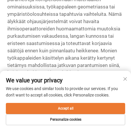
ominaisuuksissa, työkappaleen geometriassa tai
ympäristöolosuhteissa tapahtuvia vaihteluita. Nämä
älykkäät ohjausjärjestelmät voivat havaita
ihmisoperaattoreiden huomaamattomia muutoksia
purkautumisen vakaudessa, langan kunnossa tai
eristeen saastumisessa ja toteuttavat korjaavia
säätöjä ennen kuin pinnanlaatu heikkenee. Monien
työkappaleiden käsittelyn aikana kerätty kertynyt
tietämys mahdollistaa jatkuvan parantumisen siinä,
kuinka tehokkaasti langaleikkuukone saavuttaa
We value your privacy
sileän pinnanlaadun erilaisten sovellusten ja
käyttöolosuhteiden alla.
We use cookies and similar tools to provide our services. If you
don't want to accept all cookies, click Personalize cookies.
Moniakselinen leikkaus ja
vinoleikkausmahdollisuudet
Accept all
Edistyneet langanleikkuukoneiden asetukset neljän
Personalize cookies
tai viiden akselin ohjauksella mahdollistavat ylä- ja
alalangankohdattimien itsenäisen sijoittelun, mikä