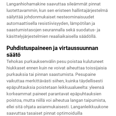
Langanhiohamakine saavuttaa sileämmät pinnat
luotettavammin, kun sen eristeen hallintajärjestelmä
säilyttää johdonmukaiset nesteominaisuudet
automaattisella resistiivisyyden, lämpötilan ja
saastumistasojen seurannalla sekä suodatus- ja
käsittelyjärjestelmien reaaliaikaisella säädöllä.
Puhdistuspaineen ja virtaussuunnan
säätö
Tehokas purkauksenvälin pesu poistaa kulutuneet
hiukkaset ennen kuin ne voivat aiheuttaa toissijaisia
purkauksia tai pinnan saastumista. Pesupaine
vaikuttaa merkittävästi siihen, kuinka täydellisesti
epäpuhtauksia poistetaan leikkuualueelta: yleensä
korkeammat paineet parantavat epäpuhtauksien
poistoa, mutta niillä voi aiheutua langan taipumista,
ellei sitä ohjata asianmukaisesti. Langanleikkuukone
saavuttaa tasaiset pinnat optimoiduilla