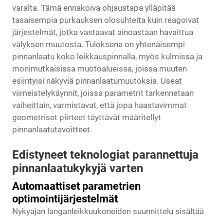
varalta. Tämä ennakoiva ohjaustapa ylläpitää
tasaisempia purkauksen olosuhteita kuin reagoivat
järjestelmät, jotka vastaavat ainoastaan havaittua
välyksen muutosta. Tuloksena on yhtenäisempi
pinnanlaatu koko leikkauspinnalla, myös kulmissa ja
monimutkaisissa muotoalueissa, joissa muuten
esiintyisi näkyviä pinnanlaatumuutoksia. Useat
viimeistelykäynnit, joissa parametrit tarkennetaan
vaiheittain, varmistavat, että jopa haastavimmat
geometriset piirteet täyttävät määritellyt
pinnanlaatutavoitteet.
Edistyneet teknologiat parannettuja
pinnanlaatukykyjä varten
Automaattiset parametrien
optimointijärjestelmät
Nykyajan langanleikkuukoneiden suunnittelu sisältää