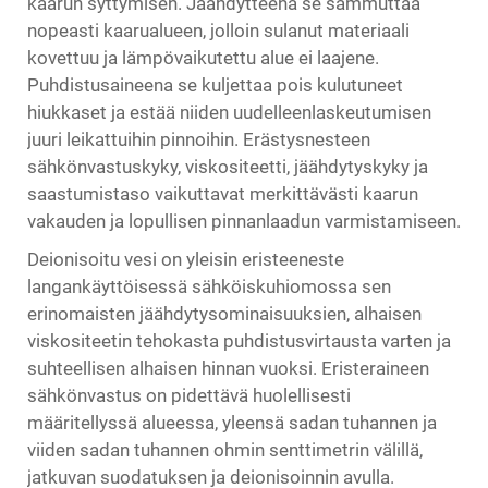
kaarun syttymisen. Jäähdytteenä se sammuttaa
nopeasti kaarualueen, jolloin sulanut materiaali
kovettuu ja lämpövaikutettu alue ei laajene.
Puhdistusaineena se kuljettaa pois kulutuneet
hiukkaset ja estää niiden uudelleenlaskeutumisen
juuri leikattuihin pinnoihin. Erästysnesteen
sähkönvastuskyky, viskositeetti, jäähdytyskyky ja
saastumistaso vaikuttavat merkittävästi kaarun
vakauden ja lopullisen pinnanlaadun varmistamiseen.
Deionisoitu vesi on yleisin eristeeneste
langankäyttöisessä sähköiskuhiomossa sen
erinomaisten jäähdytysominaisuuksien, alhaisen
viskositeetin tehokasta puhdistusvirtausta varten ja
suhteellisen alhaisen hinnan vuoksi. Eristeraineen
sähkönvastus on pidettävä huolellisesti
määritellyssä alueessa, yleensä sadan tuhannen ja
viiden sadan tuhannen ohmin senttimetrin välillä,
jatkuvan suodatuksen ja deionisoinnin avulla.