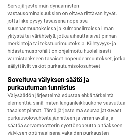
Servojärjestelmän dynaamisten
vastausominaisuuksien on oltava riittävän hyvät,
jotta liike pysyy tasaisena nopeissa
suunnanmuutoksissa ja kulmansiirroissa ilman
ylitystä tai värähtelyä, jotka aiheuttaisivat pinnan
merkintöjä tai tekstuurimuutoksia. Kiihtyvyys- ja
hidastumusprofiilit on ohjelmoitu huolellisesti
varmistaakseen tasaiset nopeudenmuutokset, jotka
säilyttävät vakiot purkautumisolosuhteet.
Soveltuva välyksen säätö ja
purkautuman tunnistus
Välysäädön järjestelmä edustaa ehkä tärkeintä
elementtiä siinä, miten langanleikkuukone saavuttaa
tasaiset pinnat. Tämä järjestelmä seuraa jatkuvasti
purkausolosuhteita jännitteen ja virran avulla ja
säätää servomoottorin syöttönopeutta pitääkseen
välyksen optimaalisena vakaiden purkausten