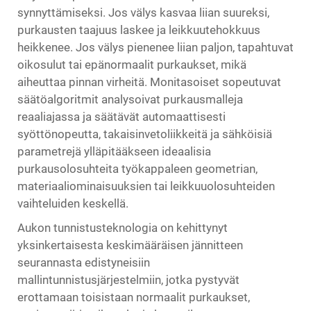
synnyttämiseksi. Jos välys kasvaa liian suureksi,
purkausten taajuus laskee ja leikkuutehokkuus
heikkenee. Jos välys pienenee liian paljon, tapahtuvat
oikosulut tai epänormaalit purkaukset, mikä
aiheuttaa pinnan virheitä. Monitasoiset sopeutuvat
säätöalgoritmit analysoivat purkausmalleja
reaaliajassa ja säätävät automaattisesti
syöttönopeutta, takaisinvetoliikkeitä ja sähköisiä
parametrejä ylläpitääkseen ideaalisia
purkausolosuhteita työkappaleen geometrian,
materiaaliominaisuuksien tai leikkuuolosuhteiden
vaihteluiden keskellä.
Aukon tunnistusteknologia on kehittynyt
yksinkertaisesta keskimääräisen jännitteen
seurannasta edistyneisiin
mallintunnistusjärjestelmiin, jotka pystyvät
erottamaan toisistaan normaalit purkaukset,