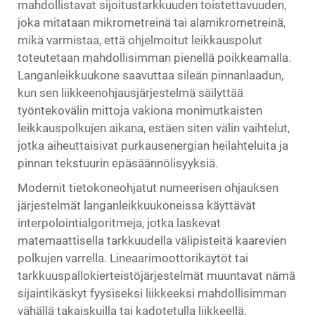
mahdollistavat sijoitustarkkuuden toistettavuuden,
joka mitataan mikrometreinä tai alamikrometreinä,
mikä varmistaa, että ohjelmoitut leikkauspolut
toteutetaan mahdollisimman pienellä poikkeamalla.
Langanleikkuukone saavuttaa sileän pinnanlaadun,
kun sen liikkeenohjausjärjestelmä säilyttää
työntekovälin mittoja vakiona monimutkaisten
leikkauspolkujen aikana, estäen siten välin vaihtelut,
jotka aiheuttaisivat purkausenergian heilahteluita ja
pinnan tekstuurin epäsäännölisyyksiä.
Modernit tietokoneohjatut numeerisen ohjauksen
järjestelmät langanleikkuukoneissa käyttävät
interpolointialgoritmeja, jotka laskevat
matemaattisella tarkkuudella välipisteitä kaarevien
polkujen varrella. Lineaarimoottorikäytöt tai
tarkkuuspallokierteistöjärjestelmät muuntavat nämä
sijaintikäskyt fyysiseksi liikkeeksi mahdollisimman
vähällä takaiskuilla tai kadotetulla liikkeellä.