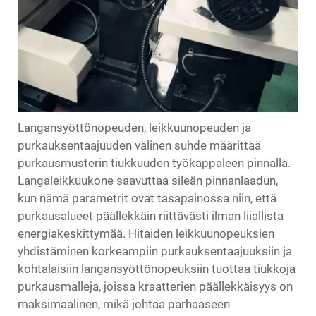
Langansyöttönopeuden, leikkuunopeuden ja
purkauksentaajuuden välinen suhde määrittää
purkausmusterin tiukkuuden työkappaleen pinnalla.
Langaleikkuukone saavuttaa sileän pinnanlaadun,
kun nämä parametrit ovat tasapainossa niin, että
purkausalueet päällekkäin riittävästi ilman liiallista
energiakeskittymää. Hitaiden leikkuunopeuksien
yhdistäminen korkeampiin purkauksentaajuuksiin ja
kohtalaisiin langansyöttönopeuksiin tuottaa tiukkoja
purkausmalleja, joissa kraatterien päällekkäisyys on
maksimaalinen, mikä johtaa parhaaseen