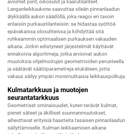
avoimet piirit, oikosulut ja kaarutilanteet.
Langanleikkuukone saavuttaa sileän pinnanlaadun
älykkäällä aukon säädöllä, joka reagoi eri tavoin
erilaisiin purkaustilanteisiin: se hidastaa syöttöä
epävakaissa olosuhteissa ja kiihdyttää sitä
rohkeammin optimaalisen purkauksen vakauden
aikana. Jotkin edistyneet järjestelmät käyttävät
ennakoivia algoritmeja, jotka arvioivat aukon
muutoksia ohjelmoitujen geometrioiden perusteella
ja säätävät säätöparametreja etukäteen, jotta
vakaus säilyy ympäri monimutkaisia leikkauspolkuja.
Kulmatarkkuus ja muotojen
seurantatarkkuus
Geometriset ominaisuudet, kuten terävät kulmat,
pienet säteet ja äkilliset suunnanmuutokset,
aiheuttavat erityisiä haasteita tasaisen pinnanlaadun
säilyttämiselle. Kulman leikkaamisen aikana