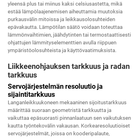
yleensä plus tai miinus kaksi celsiusastetta, mikä
estää lämpölaajenemisen aiheuttamia muutoksia
purkausvälin mitoissa ja leikkausolosuhteiden
epävakautta. Lämpötilan säätö voidaan toteuttaa
lämmönvaihtimien, jäähdytinten tai termostaattisesti
ohjattujen lämmityselementtien avulla riippuen
ympäristöolosuhteista ja käyttövaatimuksista.
Liikkeenohjauksen tarkkuus ja radan
tarkkuus
Servojärjestelmän resoluutio ja
sijaintitarkkuus
Langanleikkuukoneen mekaaninen sijoitustarkkuus
määrittää suoraan geometristä tarkkuutta ja
vaikuttaa epäsuorasti pinnanlaatuun sen vaikutuksen
kautta työntekovälin vakausan. Korkearesoluutioiset
servojärjestelmät, joissa on kooderipalaute,