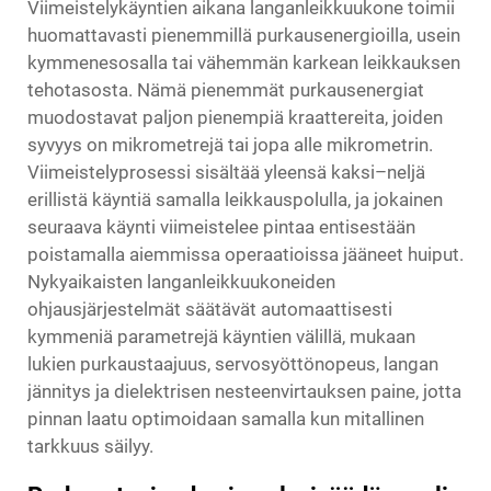
Viimeistelykäyntien aikana langanleikkuukone toimii
huomattavasti pienemmillä purkausenergioilla, usein
kymmenesosalla tai vähemmän karkean leikkauksen
tehotasosta. Nämä pienemmät purkausenergiat
muodostavat paljon pienempiä kraattereita, joiden
syvyys on mikrometrejä tai jopa alle mikrometrin.
Viimeistelyprosessi sisältää yleensä kaksi–neljä
erillistä käyntiä samalla leikkauspolulla, ja jokainen
seuraava käynti viimeistelee pintaa entisestään
poistamalla aiemmissa operaatioissa jääneet huiput.
Nykyaikaisten langanleikkuukoneiden
ohjausjärjestelmät säätävät automaattisesti
kymmeniä parametrejä käyntien välillä, mukaan
lukien purkaustaajuus, servosyöttönopeus, langan
jännitys ja dielektrisen nesteenvirtauksen paine, jotta
pinnan laatu optimoidaan samalla kun mitallinen
tarkkuus säilyy.