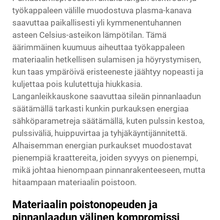
työkappaleen välille muodostuva plasma-kanava
saavuttaa paikallisesti yli kymmenentuhannen
asteen Celsius-asteikon lämpötilan. Tämä
äärimmäinen kuumuus aiheuttaa työkappaleen
materiaalin hetkellisen sulamisen ja höyrystymisen,
kun taas ympäröivä eristeeneste jäähtyy nopeasti ja
kuljettaa pois kulutettuja hiukkasia.
Langanleikkauskone saavuttaa sileän pinnanlaadun
säätämällä tarkasti kunkin purkauksen energiaa
sähköparametreja säätämällä, kuten pulssin kestoa,
pulssiväliä, huippuvirtaa ja tyhjäkäyntijännitettä.
Alhaisemman energian purkaukset muodostavat
pienempiä kraattereita, joiden syvyys on pienempi,
mikä johtaa hienompaan pinnanrakenteeseen, mutta
hitaampaan materiaalin poistoon.
Materiaalin poistonopeuden ja
pinnanlaadun välinen kompromissi