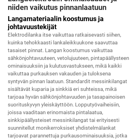
niiden vaikutus pinnanlaatuun
Langamateriaalin koostumus ja
johtavuustekijät
Elektrodilanka itse vaikuttaa ratkaisevasti siihen,
kuinka tehokkaasti lankaleikkuukone saavuttaa
tasaiset pinnat. Langan koostumus vaikuttaa
sähkönjohtavuuteen, vetolujuuteen, pintapäällysteen
ominaisuuksiin ja kulutusvastukseen, mikä kaikki
vaikuttaa purkauksen vakauden ja tuloksena
syntyvän pinnan laatuun. Standardit messinkilangat
sisältävät kuparia ja sinkkiä eri suhteissa, mikä
tarjoaa hyvän sähkönjohtavuuden ja tasapainoisen
suorituskyvyn yleiskäyttöön. Lopputyövaiheisiin,
joissa vaaditaan erinomaista pintalaatua,
sinkkipäällysteiset messinkilangat tai erityisesti
suunnitellut monikerroksiset yhdistelmälankat
tarjoavat parannettuja purkausominaisuuksia, jotka