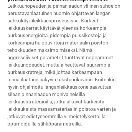
Leikkuunopeuden ja pinnanlaadun välinen suhde on
perustavanlaatuinen huomio ohjattavan langan
sähkökäyräleikkausprosessissa. Karkeat
leikkauskerrat käyttävät yleensä korkeampia
purkausenergioita, pidempiä pulssikestoja ja
korkeampia huippuvirtoja materiaalin poiston
tehokkuuden maksimoimiseksi. Nämä
aggressiiviset parametrit tuottavat nopeammat
leikkuunopeudet, mutta aiheuttavat suurempia
purkauskratreja, mikä johtaa karkeampaan
pinnanlaatuun näkyvin tekstuurikuvioin. Kuitenkin
hyvin ohjelmoitu langanleikkauskone saavuttaa
sileän pinnanlaadun monivaiheisilla
leikkausstrategioilla, jotka alkavat karkeista
leikkauksista massamateriaalin poistoa varten ja
jatkuvat edistyneemmillä viimeistelykertoilla
optimoiduilla sähköparametreilla.