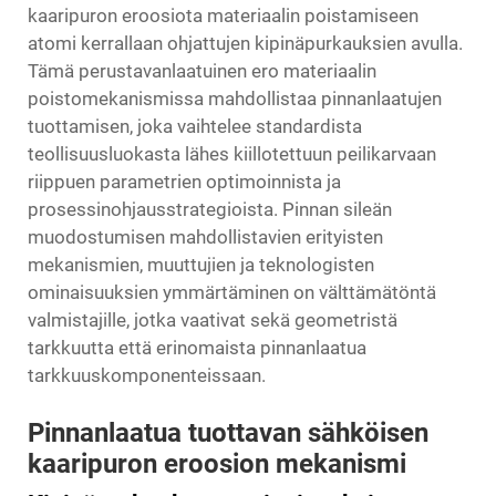
kaaripuron eroosiota materiaalin poistamiseen
atomi kerrallaan ohjattujen kipinäpurkauksien avulla.
Tämä perustavanlaatuinen ero materiaalin
poistomekanismissa mahdollistaa pinnanlaatujen
tuottamisen, joka vaihtelee standardista
teollisuusluokasta lähes kiillotettuun peilikarvaan
riippuen parametrien optimoinnista ja
prosessinohjausstrategioista. Pinnan sileän
muodostumisen mahdollistavien erityisten
mekanismien, muuttujien ja teknologisten
ominaisuuksien ymmärtäminen on välttämätöntä
valmistajille, jotka vaativat sekä geometristä
tarkkuutta että erinomaista pinnanlaatua
tarkkuuskomponenteissaan.
Pinnanlaatua tuottavan sähköisen
kaaripuron eroosion mekanismi