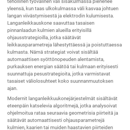
tehollinen työvälinen väli sisäkulmassa pienenee
yleensä, kun taas ulkokulmassa väli kasvaa johtuen
langan viivästymisestä ja elektrodin kulumisesta.
Langanleikkauskone saavuttaa tasaisen
pinnanlaadun kulmien alueilla erityisillä
ohjausstrategioilla, jotka säätävät
leikkausparametreja lähestyttäessä ja poistuttaessa
kulmasta. Nämä strategiat voivat sisältää
automaattisen syöttönopeuden alentamista,
purkauksen energian säätöä tai kulmaan erityisesti
suunnattuja pesustrategioita, jotka varmistavat
tasaiset väliolosuhteet koko suunnanmuutoksen
ajan.
Modernit langanleikkuukonejärjestelmät sisältävät
eteenpäin katselevia algoritmejä, jotka analysoivat
ohjelmoitua rataa seuraavia geometrisia piirteitä ja
säätävät automaattisesti ohjausparametrejä
kulmien, kaarien tai muiden haastavien piirteiden