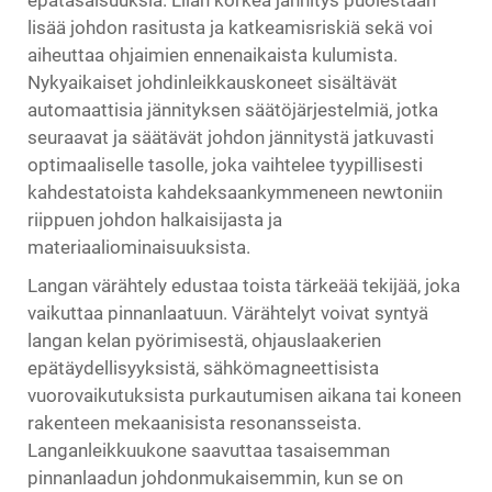
epätasaisuuksia. Liian korkea jännitys puolestaan
lisää johdon rasitusta ja katkeamisriskiä sekä voi
aiheuttaa ohjaimien ennenaikaista kulumista.
Nykyaikaiset johdinleikkauskoneet sisältävät
automaattisia jännityksen säätöjärjestelmiä, jotka
seuraavat ja säätävät johdon jännitystä jatkuvasti
optimaaliselle tasolle, joka vaihtelee tyypillisesti
kahdestatoista kahdeksaankymmeneen newtoniin
riippuen johdon halkaisijasta ja
materiaaliominaisuuksista.
Langan värähtely edustaa toista tärkeää tekijää, joka
vaikuttaa pinnanlaatuun. Värähtelyt voivat syntyä
langan kelan pyörimisestä, ohjauslaakerien
epätäydellisyyksistä, sähkömagneettisista
vuorovaikutuksista purkautumisen aikana tai koneen
rakenteen mekaanisista resonansseista.
Langanleikkuukone saavuttaa tasaisemman
pinnanlaadun johdonmukaisemmin, kun se on