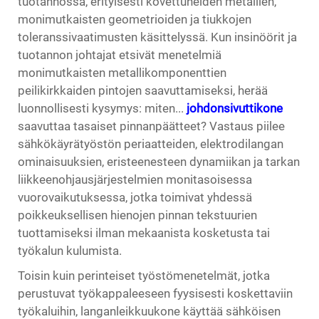
tuotannossa, erityisesti kovettuneiden metallien,
monimutkaisten geometrioiden ja tiukkojen
toleranssivaatimusten käsittelyssä. Kun insinöörit ja
tuotannon johtajat etsivät menetelmiä
monimutkaisten metallikomponenttien
peilikirkkaiden pintojen saavuttamiseksi, herää
luonnollisesti kysymys: miten...
johdonsivuttikone
saavuttaa tasaiset pinnanpäätteet? Vastaus piilee
sähkökäyrätyöstön periaatteiden, elektrodilangan
ominaisuuksien, eristeenesteen dynamiikan ja tarkan
liikkeenohjausjärjestelmien monitasoisessa
vuorovaikutuksessa, jotka toimivat yhdessä
poikkeuksellisen hienojen pinnan tekstuurien
tuottamiseksi ilman mekaanista kosketusta tai
työkalun kulumista.
Toisin kuin perinteiset työstömenetelmät, jotka
perustuvat työkappaleeseen fyysisesti koskettaviin
työkaluihin, langanleikkuukone käyttää sähköisen