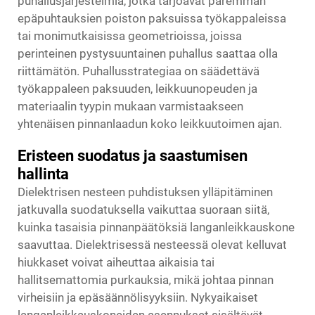
puhallusjärjestelmiä, jotka tarjoavat paremman
epäpuhtauksien poiston paksuissa työkappaleissa
tai monimutkaisissa geometrioissa, joissa
perinteinen pystysuuntainen puhallus saattaa olla
riittämätön. Puhallusstrategiaa on säädettävä
työkappaleen paksuuden, leikkuunopeuden ja
materiaalin tyypin mukaan varmistaakseen
yhtenäisen pinnanlaadun koko leikkuutoimen ajan.
Eristeen suodatus ja saastumisen
hallinta
Dielektrisen nesteen puhdistuksen ylläpitäminen
jatkuvalla suodatuksella vaikuttaa suoraan siitä,
kuinka tasaisia pinnanpäätöksiä langanleikkauskone
saavuttaa. Dielektrisessä nesteessä olevat kelluvat
hiukkaset voivat aiheuttaa aikaisia tai
hallitsemattomia purkauksia, mikä johtaa pinnan
virheisiin ja epäsäännölisyyksiin. Nykyaikaiset