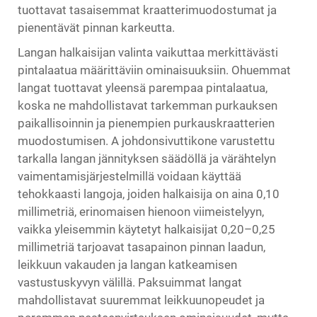
tuottavat tasaisemmat kraatterimuodostumat ja
pienentävät pinnan karkeutta.
Langan halkaisijan valinta vaikuttaa merkittävästi
pintalaatua määrittäviin ominaisuuksiin. Ohuemmat
langat tuottavat yleensä parempaa pintalaatua,
koska ne mahdollistavat tarkemman purkauksen
paikallisoinnin ja pienempien purkauskraatterien
muodostumisen. A
johdonsivuttikone
varustettu
tarkalla langan jännityksen säädöllä ja värähtelyn
vaimentamisjärjestelmillä voidaan käyttää
tehokkaasti langoja, joiden halkaisija on aina 0,10
millimetriä, erinomaisen hienoon viimeistelyyn,
vaikka yleisemmin käytetyt halkaisijat 0,20–0,25
millimetriä tarjoavat tasapainon pinnan laadun,
leikkuun vakauden ja langan katkeamisen
vastustuskyvyn välillä. Paksuimmat langat
mahdollistavat suuremmat leikkuunopeudet ja