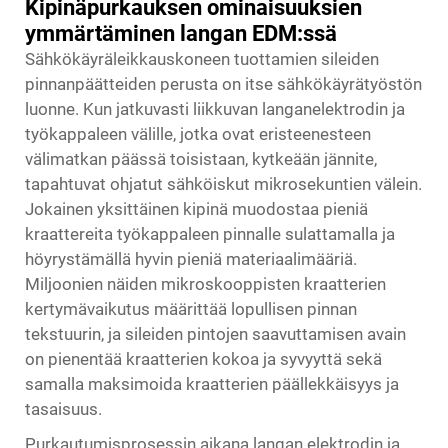
Kipinäpurkauksen ominaisuuksien
ymmärtäminen langan EDM:ssä
Sähkökäyräleikkauskoneen tuottamien sileiden
pinnanpäätteiden perusta on itse sähkökäyrätyöstön
luonne. Kun jatkuvasti liikkuvan langanelektrodin ja
työkappaleen välille, jotka ovat eristeenesteen
välimatkan päässä toisistaan, kytkeään jännite,
tapahtuvat ohjatut sähköiskut mikrosekuntien välein.
Jokainen yksittäinen kipinä muodostaa pieniä
kraattereita työkappaleen pinnalle sulattamalla ja
höyrystämällä hyvin pieniä materiaalimääriä.
Miljoonien näiden mikroskooppisten kraatterien
kertymävaikutus määrittää lopullisen pinnan
tekstuurin, ja sileiden pintojen saavuttamisen avain
on pienentää kraatterien kokoa ja syvyyttä sekä
samalla maksimoida kraatterien päällekkäisyys ja
tasaisuus.
Purkautumisprosessin aikana langan elektrodin ja