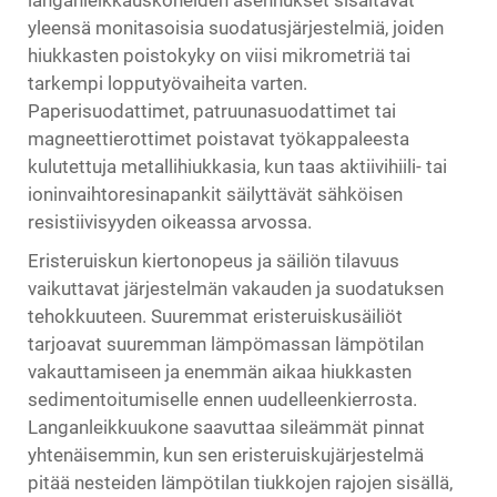
langanleikkauskoneiden asennukset sisältävät
yleensä monitasoisia suodatusjärjestelmiä, joiden
hiukkasten poistokyky on viisi mikrometriä tai
tarkempi lopputyövaiheita varten.
Paperisuodattimet, patruunasuodattimet tai
magneettierottimet poistavat työkappaleesta
kulutettuja metallihiukkasia, kun taas aktiivihiili- tai
ioninvaihtoresinapankit säilyttävät sähköisen
resistiivisyyden oikeassa arvossa.
Eristeruiskun kiertonopeus ja säiliön tilavuus
vaikuttavat järjestelmän vakauden ja suodatuksen
tehokkuuteen. Suuremmat eristeruiskusäiliöt
tarjoavat suuremman lämpömassan lämpötilan
vakauttamiseen ja enemmän aikaa hiukkasten
sedimentoitumiselle ennen uudelleenkierrosta.
Langanleikkuukone saavuttaa sileämmät pinnat
yhtenäisemmin, kun sen eristeruiskujärjestelmä
pitää nesteiden lämpötilan tiukkojen rajojen sisällä,