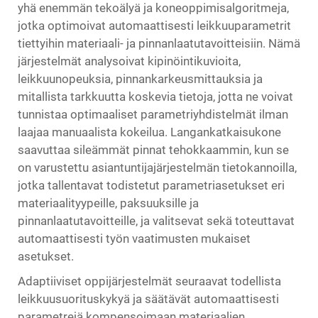
yhä enemmän tekoälyä ja koneoppimisalgoritmeja,
jotka optimoivat automaattisesti leikkuuparametrit
tiettyihin materiaali- ja pinnanlaatutavoitteisiin. Nämä
järjestelmät analysoivat kipinöintikuvioita,
leikkuunopeuksia, pinnankarkeusmittauksia ja
mitallista tarkkuutta koskevia tietoja, jotta ne voivat
tunnistaa optimaaliset parametriyhdistelmät ilman
laajaa manuaalista kokeilua. Langankatkaisukone
saavuttaa sileämmät pinnat tehokkaammin, kun se
on varustettu asiantuntijajärjestelmän tietokannoilla,
jotka tallentavat todistetut parametriasetukset eri
materiaalityypeille, paksuuksille ja
pinnanlaatutavoitteille, ja valitsevat sekä toteuttavat
automaattisesti työn vaatimusten mukaiset
asetukset.
Adaptiiviset oppijärjestelmät seuraavat todellista
leikkuusuorituskykyä ja säätävät automaattisesti
parametrejä kompensoimaan materiaalien