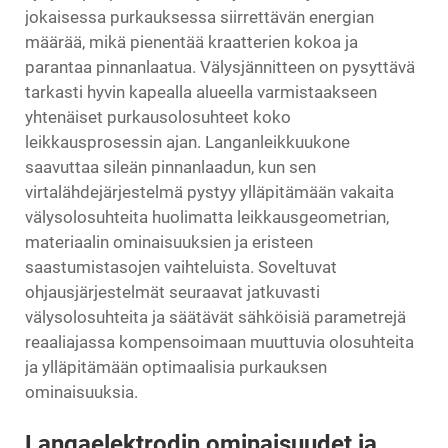
jokaisessa purkauksessa siirrettävän energian
määrää, mikä pienentää kraatterien kokoa ja
parantaa pinnanlaatua. Välysjännitteen on pysyttävä
tarkasti hyvin kapealla alueella varmistaakseen
yhtenäiset purkausolosuhteet koko
leikkausprosessin ajan. Langanleikkuukone
saavuttaa sileän pinnanlaadun, kun sen
virtalähdejärjestelmä pystyy ylläpitämään vakaita
välysolosuhteita huolimatta leikkausgeometrian,
materiaalin ominaisuuksien ja eristeen
saastumistasojen vaihteluista. Soveltuvat
ohjausjärjestelmät seuraavat jatkuvasti
välysolosuhteita ja säätävät sähköisiä parametrejä
reaaliajassa kompensoimaan muuttuvia olosuhteita
ja ylläpitämään optimaalisia purkauksen
ominaisuuksia.
Langaelektrodin ominaisuudet ja