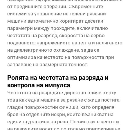
от предишните операции. Съвременните
системи за управление на телени рязачни
машини автоматично коригират десетки
параметри между проходите, включително
честотата на разряда, скоростта на серво
подаването, напрежението на телта и налягането
на диелектричното охлаждане, за да се
оптимизира качеството на повърхността при
запазване на размерната точност.
Ролята на честотата на разряда и
контрола на импулса
Честотата на разрядите директно влияе върху
това как една машина за рязане с жица постига
гладки повърхностни финиши, като определя
броя на отделните искри, които възникват на
единица дължина на реза. По-високите честоти
на разрядите водят до по-голямо припокриване