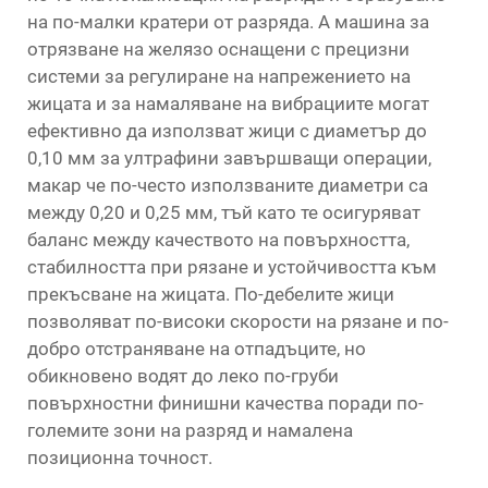
на по-малки кратери от разряда. A
машина за
отрязване на желязо
оснащени с прецизни
системи за регулиране на напрежението на
жицата и за намаляване на вибрациите могат
ефективно да използват жици с диаметър до
0,10 мм за ултрафини завършващи операции,
макар че по-често използваните диаметри са
между 0,20 и 0,25 мм, тъй като те осигуряват
баланс между качеството на повърхността,
стабилността при рязане и устойчивостта към
прекъсване на жицата. По-дебелите жици
позволяват по-високи скорости на рязане и по-
добро отстраняване на отпадъците, но
обикновено водят до леко по-груби
повърхностни финишни качества поради по-
големите зони на разряд и намалена
позиционна точност.