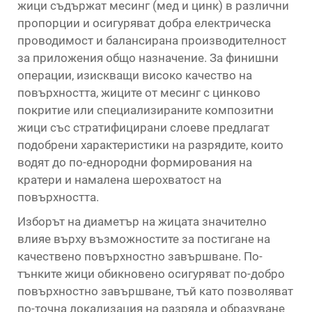
жици съдържат месинг (мед и цинк) в различни
пропорции и осигуряват добра електрическа
проводимост и балансирана производителност
за приложения общо назначение. За финишни
операции, изискващи високо качество на
повърхността, жиците от месинг с цинково
покритие или специализираните композитни
жици със стратифицирани слоеве предлагат
подобрени характеристики на разрядите, които
водят до по-еднородни формирования на
кратери и намалена шерохватост на
повърхността.
Изборът на диаметър на жицата значително
влияе върху възможностите за постигане на
качествено повърхностно завършване. По-
тънките жици обикновено осигуряват по-добро
повърхностно завършване, тъй като позволяват
по-точна локализация на разряда и образуване