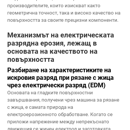
производителите, които изискват както
геометрична точност, така и високо качество на
повърхността за своите прецизни компоненти.
Механизмът на електрическата
разрядна ерозия, лежащ в
основата на качеството на
повърхността
Разбиране на характеристиките на
искровия разряд при рязане с жица
чрез електрически разряд (EDM)
Основата на гладките повърхностни
завършвания, получени чрез машина за рязане
с жица, е самата природа на
електроерозионното обработване. Когато се
приложи напрежение между непрекъснато
движещия се жичен електрод и заготовката,