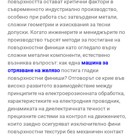
повърхността остават критични фактори в
съвременното индустриално производство,
особено при работа със затвърдени метали,
сложни геометрии и изисквания за тесни
допуски. Когато инженерите и мениджърите по
производство търсят методи за постигане на
повърхностни финиши като огледало върху
сложни метални компоненти, естествено
възниква въпросът: как една
машина за
отрязване на желязо
постига гладки
повърхностни финиши? Отговорът се крие във
високо развитото взаимодействие между
принципите на електроерозионната обработка,
характеристиките на електродния проводник,
динамиката на диелектричната течност и
прецизните системи за контрол на движението,
които заедно осигуряват изключително фини
повърхностни текстури без механичен контакт