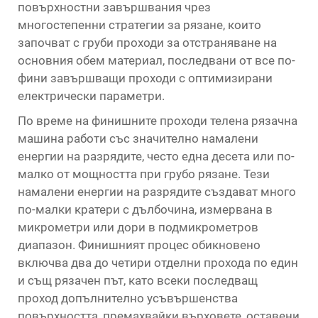
повърхностни завършвания чрез
многостепенни стратегии за рязане, които
започват с груби проходи за отстраняване на
основния обем материал, последвани от все по-
фини завършващи проходи с оптимизирани
електрически параметри.
По време на финишните проходи телена рязачна
машина работи със значително намалени
енергии на разрядите, често една десета или по-
малко от мощността при грубо рязане. Тези
намалени енергии на разрядите създават много
по-малки кратери с дълбочина, измервана в
микрометри или дори в подмикрометров
диапазон. Финишният процес обикновено
включва два до четири отделни прохода по един
и същ рязачен път, като всеки последващ
проход допълнително усъвършенства
повърхността, премахвайки върховете, оставени