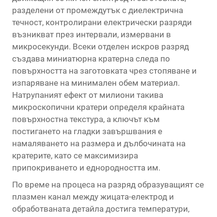
разделени от промеждутък с диелектрична
течност, контролирани електрически разряди
възникват през интервали, измервани в
микросекунди. Всеки отделен искров разряд
създава миниатюрна кратерна следа по
повърхността на заготовката чрез стопяване и
изпаряване на минимален обем материал.
Натрупаният ефект от милиони такива
микроскопични кратери определя крайната
повърхностна текстура, а ключът към
постигането на гладки завършвания е
намаляването на размера и дълбочината на
кратерите, като се максимизира
припокриването и еднородността им.
По време на процеса на разряд образуващият се
плазмен канал между жицата-електрод и
обработваната детайла достига температури,