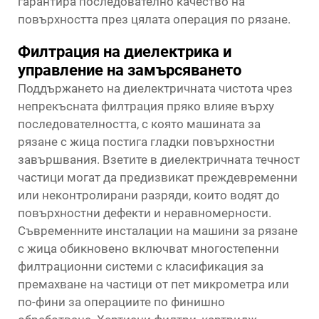
гарантира последователно качество на
повърхността през цялата операция по рязане.
Филтрация на диелектрика и
управление на замърсяването
Поддържането на диелектричната чистота чрез
непрекъсната филтрация пряко влияе върху
последователността, с която машината за
рязане с жица постига гладки повърхностни
завършвания. Взетите в диелектричната течност
частици могат да предизвикат преждевременни
или неконтролирани разряди, които водят до
повърхностни дефекти и неравномерности.
Съвременните инсталации на машини за рязане
с жица обикновено включват многостепенни
филтрационни системи с класификация за
премахване на частици от пет микрометра или
по-фини за операциите по финишно