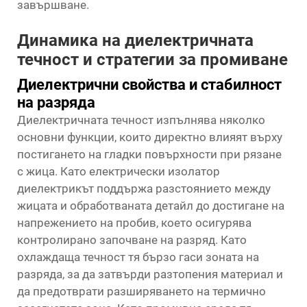
завършване.
Динамика на диелектричната
течност и стратегии за промиване
Диелектрични свойства и стабилност
на разряда
Диелектричната течност изпълнява няколко
основни функции, които директно влияят върху
постигането на гладки повърхности при рязане
с жица. Като електрически изолатор
диелектрикът поддържа разстоянието между
жицата и обработваната детайл до достигане на
напрежението на пробив, което осигурява
контролирано започване на разряд. Като
охлаждаща течност тя бързо гаси зоната на
разряда, за да затвърди разтопения материал и
да предотврати разширяването на термично