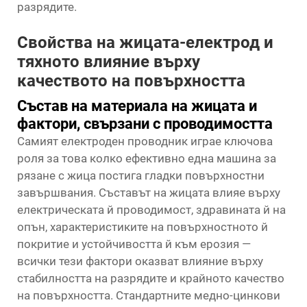
разрядите.
Свойства на жицата-електрод и
тяхното влияние върху
качеството на повърхността
Състав на материала на жицата и
фактори, свързани с проводимостта
Самият електроден проводник играе ключова
роля за това колко ефективно една машина за
рязане с жица постига гладки повърхностни
завършвания. Съставът на жицата влияе върху
електрическата й проводимост, здравината й на
опън, характеристиките на повърхностното й
покритие и устойчивостта й към ерозия —
всички тези фактори оказват влияние върху
стабилността на разрядите и крайното качество
на повърхността. Стандартните медно-цинкови