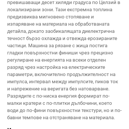
превишаващи десет хиляди градуса по Целзий в
локализирани зони. Тази екстремна топлина
предизвиква мигновено стопяване и
изпаряване на материала на обработваната
детайла, докато заобикалящата диелектрична
течност бързо охлажда и отвежда ерозираните
частици. Машина за рязане с жица постига
гладки повърхностни финиши чрез прецизно
регулиране на енергията на всеки отделен
разряд чрез настройка на електрическите
параметри, включително продължителност на
импулса, интервал между импулсите, пиков ток
и напрежение на веригата без натоварване.
Разрядите с по-ниска енергия формират по-
малки кратери с по-плитки дълбочини, което
води до по-фини повърхностни текстури, но и по-
бавни темпове на отстраняване на материала.