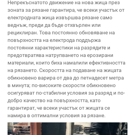
Непрекъснатото движение на нова жица през
зоната за рязане гарантира, че всеки участък от
електродната жица извършва рязане само
веднъж, преди да бъде отхвърлен или
рециклиран. Това постоянно обновяване на
повърхността на електрода поддържа
постоянни характеристики на разрядите и
предотвратява натрупването на ерозирани
материали, които биха намалили ефективността
на рязането. Скоростта на подаване на жицата
обикновено варира от два до петнадесет метра
в минута; по-високите скорости обикновено
осигуряват по-стабилни условия за разряд и по-
добро качество на повърхността, като
гарантират, че всеки участък от жицата се
намира в оптимални условия за рязане.