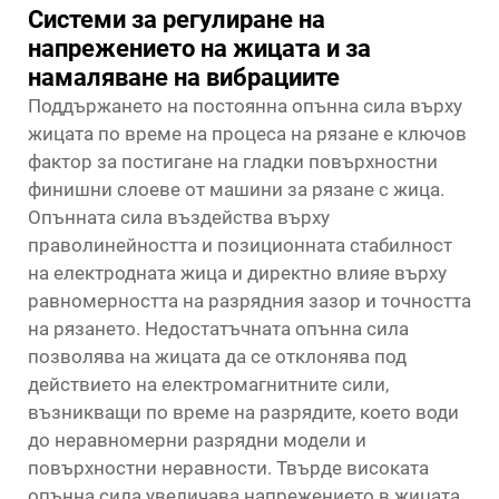
Системи за регулиране на
напрежението на жицата и за
намаляване на вибрациите
Поддържането на постоянна опънна сила върху
жицата по време на процеса на рязане е ключов
фактор за постигане на гладки повърхностни
финишни слоеве от машини за рязане с жица.
Опънната сила въздейства върху
праволинейността и позиционната стабилност
на електродната жица и директно влияе върху
равномерността на разрядния зазор и точността
на рязането. Недостатъчната опънна сила
позволява на жицата да се отклонява под
действието на електромагнитните сили,
възникващи по време на разрядите, което води
до неравномерни разрядни модели и
повърхностни неравности. Твърде високата
опънна сила увеличава напрежението в жицата