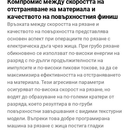
Компромис между скоростта на
отстраняване на материала и
качеството на повърхностния финиш
Връзката между скоростта на рязане и
качеството на повърхността представлява
основен аспект при операциите по рязане с
електрическа дъга чрез жица. При грубо рязане
обикновено се използват по-високи енергии на
разряд с по-дълги продължителности на
импулсите и по-високи пикови токове, за да се
максимизира ефективността на отстраняването
на материала. Тези агресивни параметри
осигуряват по-висока скорост на рязане, но
водят до образуване на по-големи кратери от
разряда, което резултира в по-груби
повърхностни завършвания с видими текстурни
модели. Въпреки това добре програмирана
машина за рязане с жица постига гладки