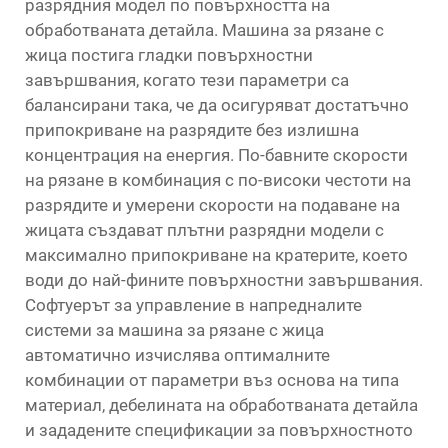
разрядния модел по повърхността на
обработваната детайла. Машина за рязане с
жица постига гладки повърхностни
завършвания, когато тези параметри са
балансирани така, че да осигуряват достатъчно
припокриване на разрядите без излишна
концентрация на енергия. По-бавните скорости
на рязане в комбинация с по-високи честоти на
разрядите и умерени скорости на подаване на
жицата създават плътни разрядни модели с
максимално припокриване на кратерите, което
води до най-фините повърхностни завършвания.
Софтуерът за управление в напредналите
системи за машина за рязане с жица
автоматично изчислява оптималните
комбинации от параметри въз основа на типа
материал, дебелината на обработваната детайла
и зададените спецификации за повърхностното