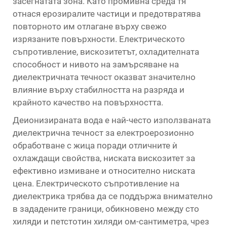
засегнатата зона. Като промивна среда тя
отнася ерозиралите частици и предотвратява
повторното им отлагане върху свежо
изрязаните повърхности. Електрическото
съпротивление, вискозитетът, охладителната
способност и нивото на замърсяване на
диелектричната течност оказват значително
влияние върху стабилността на разряда и
крайното качество на повърхността.
Деионизираната вода е най-често използваната
диелектрична течност за електроерозионно
обработване с жица поради отличните ѝ
охлаждащи свойства, ниската вискозитет за
ефективно измиване и относително ниската
цена. Електрическото съпротивление на
диелектрика трябва да се поддържа внимателно
в зададените граници, обикновено между сто
хиляди и петстотин хиляди ом-сантиметра, чрез