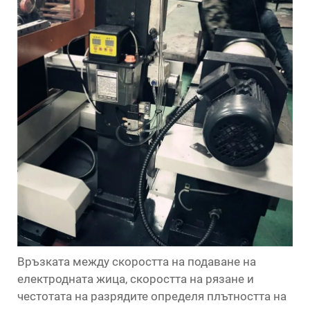
Връзката между скоростта на подаване на
електродната жица, скоростта на рязане и
честотата на разрядите определя плътността на