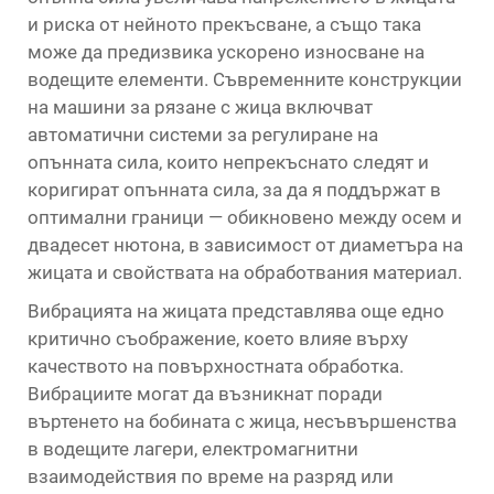
и риска от нейното прекъсване, а също така
може да предизвика ускорено износване на
водещите елементи. Съвременните конструкции
на машини за рязане с жица включват
автоматични системи за регулиране на
опънната сила, които непрекъснато следят и
коригират опънната сила, за да я поддържат в
оптимални граници — обикновено между осем и
двадесет нютона, в зависимост от диаметъра на
жицата и свойствата на обработвания материал.
Вибрацията на жицата представлява още едно
критично съображение, което влияе върху
качеството на повърхностната обработка.
Вибрациите могат да възникнат поради
въртенето на бобината с жица, несъвършенства
в водещите лагери, електромагнитни
взаимодействия по време на разряд или