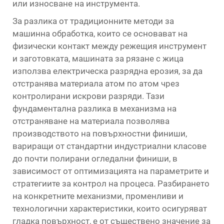
или износване на инструмента.
За разлика от традиционните методи за
машинна обработка, които се основават на
физически контакт между режещия инструмент
и заготовката, машината за рязане с жица
използва електрическа разрядна ерозия, за да
отстранява материала атом по атом чрез
контролирани искрови разряди. Тази
фундаментална разлика в механизма на
отстраняване на материала позволява
производството на повърхностни финиши,
вариращи от стандартни индустриални класове
до почти полирани огледални финиши, в
зависимост от оптимизацията на параметрите и
стратегиите за контрол на процеса. Разбирането
на конкретните механизми, променливи и
технологични характеристики, които осигуряват
гладка повърхност, е от съществено значение за