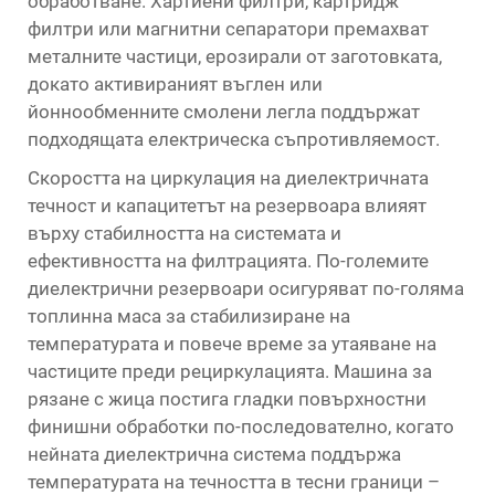
обработване. Хартиени филтри, картридж
филтри или магнитни сепаратори премахват
металните частици, ерозирали от заготовката,
докато активираният въглен или
йоннообменните смолени легла поддържат
подходящата електрическа съпротивляемост.
Скоростта на циркулация на диелектричната
течност и капацитетът на резервоара влияят
върху стабилността на системата и
ефективността на филтрацията. По-големите
диелектрични резервоари осигуряват по-голяма
топлинна маса за стабилизиране на
температурата и повече време за утаяване на
частиците преди рециркулацията. Машина за
рязане с жица постига гладки повърхностни
финишни обработки по-последователно, когато
нейната диелектрична система поддържа
температурата на течността в тесни граници –