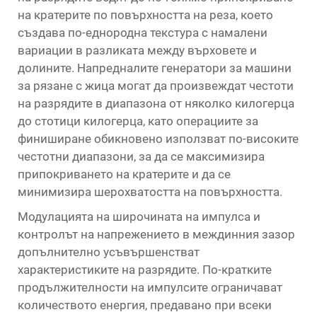
на кратерите по повърхността на реза, което
създава по-еднородна текстура с намалени
вариации в разликата между върховете и
долините. Напредналите генератори за машини
за рязане с жица могат да произвеждат честоти
на разрядите в диапазона от няколко килогерца
до стотици килогерца, като операциите за
финиширане обикновено използват по-високите
честотни диапазони, за да се максимизира
припокриването на кратерите и да се
минимизира шерохватостта на повърхността.
Модулацията на широчината на импулса и
контролът на напрежението в междинния зазор
допълнително усъвършенстват
характеристиките на разрядите. По-кратките
продължителности на импулсите ограничават
количеството енергия, предавано при всеки