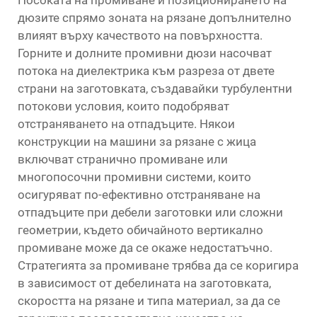
Посоката на промиване и позиционирането на
дюзите спрямо зоната на рязане допълнително
влияят върху качеството на повърхността.
Горните и долните промивни дюзи насочват
потока на диелектрика към разреза от двете
страни на заготовката, създавайки турбулентни
потокови условия, които подобряват
отстраняването на отпадъците. Някои
конструкции на машини за рязане с жица
включват странично промиване или
многопосочни промивни системи, които
осигуряват по-ефективно отстраняване на
отпадъците при дебели заготовки или сложни
геометрии, където обичайното вертикално
промиване може да се окаже недостатъчно.
Стратегията за промиване трябва да се коригира
в зависимост от дебелината на заготовката,
скоростта на рязане и типа материал, за да се