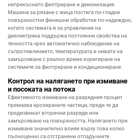
непрекъснато филтриране и деионизация.
Машина за рязане с жица постига по-гладки
повърхностни финишни обработки по-надеждно,
когато системата ѝ за управление на
диелектрика поддържа постоянни свойства на
течността чрез автоматично наблюдение на
съпротивлението, температурата и нивата на
замърсяване с реално време коригиране на
системите за филтриране и кондициониране.
Контрол на налягането при измиване
и посоката на потока
Ефективното измиване на разрядния процеп
премахва ерозираните частици, преди те да
предизвикат вторични разряди или
замърсяване на повърхността. Налягането при
измиване значително влияе върху това колко
пълноценно са отстранени отпадъчните