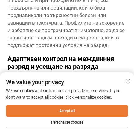
в посоката и при преходите по ъглите, без
прехвърляне или осцилации, които биха
предизвикали повърхностни белези или
вариации в текстурата. Профилите на ускорение
и забавяне се програмират внимателно, за да се
гарантират гладки преходи в скоростта, които
поддържат постоянни условия на разряд.
Адаптивен контрол на междинния
разряд и усещане на разряда
Системата за контрол на междинния зазор
We value your privacy
представлява, вероятно, най-критичния елемент
за постигане на гладки повърхностни финиши от
We use cookies and similar tools to provide our services. If you
машините за рязане с жица. Тази система
don't want to accept all cookies, click Personalize cookies.
непрекъснато следи условията на разряд чрез
измерване на напрежението и тока и регулира
Accept all
скоростта на сервоподаване, за да поддържа
Personalize cookies
оптимално разстояние на зазора за стабилно