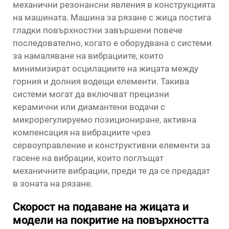
механични резонансни явления в конструкцията
на машината. Машина за рязане с жица постига
гладки повърхностни завършени повече
последователно, когато е оборудвана с системи
за намаляване на вибрациите, които
минимизират осцилациите на жицата между
горния и долния водещи елементи. Такива
системи могат да включват прецизни
керамични или диамантени водачи с
микрорегулируемо позициониране, активна
компенсация на вибрациите чрез
сервоуправление и конструктивни елементи за
гасене на вибрации, които поглъщат
механичните вибрации, преди те да се предадат
в зоната на рязане.
Скорост на подаване на жицата и
модели на покритие на повърхността