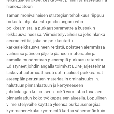
hienosäätöön.
Tämän monivaiheisen strategian tehokkuus riippuu
tarkasta ohjauksesta johdinlangan reitin
poikkeamista ja purkausparametreja kussakin
leikkausvaiheessa. Viimeistelyvaiheissa johdinlanka
seuraa reittiä, joka on poikkeutettu
karkealeikkausvaiheen reitistä, poistaen aiemmissa
vaiheissa jääneen jäljelle jääneen materiaalin ja
samalla muodostaen pienempiä purkauskratereita.
Edistyneet johdinlangalla toimivat EDM-järjestelmät
laskevat automaattisesti optimaaliset poikkeamat
eteenpäin perustuen materiaalin ominaisuuksiin,
haluttuun pinnanlaatuun ja kertyneeseen
johdinlangan kulumiseen, mikä varmistaa tasaisen
pinnanlaadun koko työkappaleen alueella. Lopullinen
viimeistelyvaihe käyttää yleensä purkausenergiaa
kymmenen–kaksikymmentä kertaa vähemmän kuin