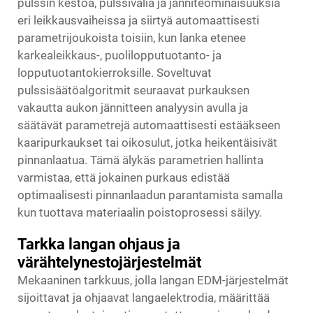
pulssin kestoa, pulssiväliä ja jänniteominaisuuksia
eri leikkausvaiheissa ja siirtyä automaattisesti
parametrijoukoista toisiin, kun lanka etenee
karkealeikkaus-, puolilopputuotanto- ja
lopputuotantokierroksille. Soveltuvat
pulssisäätöalgoritmit seuraavat purkauksen
vakautta aukon jännitteen analyysin avulla ja
säätävät parametrejä automaattisesti estääkseen
kaaripurkaukset tai oikosulut, jotka heikentäisivät
pinnanlaatua. Tämä älykäs parametrien hallinta
varmistaa, että jokainen purkaus edistää
optimaalisesti pinnanlaadun parantamista samalla
kun tuottava materiaalin poistoprosessi säilyy.
Tarkka langan ohjaus ja
värähtelynestojärjestelmät
Mekaaninen tarkkuus, jolla langan EDM-järjestelmät
sijoittavat ja ohjaavat langaelektrodia, määrittää