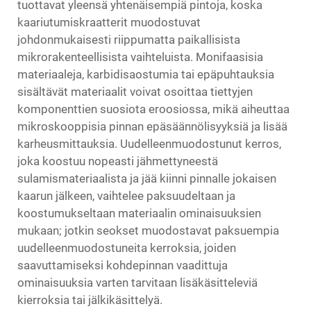
tuottavat yleensä yhtenäisempiä pintoja, koska
kaariutumiskraatterit muodostuvat
johdonmukaisesti riippumatta paikallisista
mikrorakenteellisista vaihteluista. Monifaasisia
materiaaleja, karbidisaostumia tai epäpuhtauksia
sisältävät materiaalit voivat osoittaa tiettyjen
komponenttien suosiota eroosiossa, mikä aiheuttaa
mikroskooppisia pinnan epäsäännölisyyksiä ja lisää
karheusmittauksia. Uudelleenmuodostunut kerros,
joka koostuu nopeasti jähmettyneestä
sulamismateriaalista ja jää kiinni pinnalle jokaisen
kaarun jälkeen, vaihtelee paksuudeltaan ja
koostumukseltaan materiaalin ominaisuuksien
mukaan; jotkin seokset muodostavat paksuempia
uudelleenmuodostuneita kerroksia, joiden
saavuttamiseksi kohdepinnan vaadittuja
ominaisuuksia varten tarvitaan lisäkäsitteleviä
kierroksia tai jälkikäsittelyä.