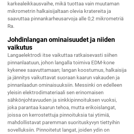
karkealeikkausvaihe, mikä tuottaa vain muutaman
mikrometrin halkaisijaltaan olevia kratereita ja
saavuttaa pinnankarheusarvoja alle 0,2 mikrometriä
Ra.
Johdinlangan ominaisuudet ja niiden
vaikutus
Langaelektrodi itse vaikuttaa ratkaisevasti siihen
pinnanlaatuun, johon langalla toimiva EDM-kone
kykenee saavuttamaan; langan koostumus, halkaisija
ja jännitys vaikuttavat suoraan kaarun vakauden ja
pinnanlaadun ominaisuuksiin. Messinki on edelleen
yleisin elektrodimateriaali sen erinomaisen
sähkönjohtavuuden ja sinkkipinnoituksen vuoksi,
joka parantaa kaarun tehoa, mutta erikoislangat,
joissa on kerrostettuja pinnoituksia tai ytimiä,
mahdollistavat paremman suorituskyvyn tiettyihin
sovelluksiin. Pinnoitetut langat, joiden ydin on