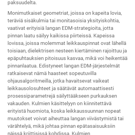
paksuudelta.
Monimutkaiset geometriat, joissa on kapeita lovia,
teräviä sisäkulmia tai monitasoisia yksityiskohtia,
vaativat erityisiä langan EDM-strategioita, jotta
pinnan laatu säilyy kaikissa piirteissä. Kapeissa
lovissa, joissa molemmat leikkauspinnat ovat lähellä
toisiaan, dielektrisen nesteen kiertäminen rajoittuu ja
epäpuhtauksien pitoisuus kasvaa, mikä voi heikentää
pinnanlaatua. Edistyneet langan EDM-järjestelmät
ratkaisevat nämä haasteet sopeutuvilla
ohjausalgoritmeilla, jotka havaitsevat vaikeat
leikkausolosuhteet ja säätävät automaattisesti
prosessiparametrejä säilyttääkseen purkauksen
vakauden. Kulmien käsittelyyn on kiinnitettävä
erityistä huomiota, koska leikkaussuunnan nopeat
muutokset voivat aiheuttaa langan viivästymistä tai
värähtelyä, mikä johtaa pinnan epätasaisuuksiin
näissä kriittisissä kohdissa. Kulmien