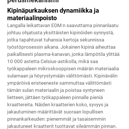
Kipinäpurkauksen dynamiikka ja
materiaalinpoisto
Langalla leikattavan EDM:n saavuttama pinnanlaatu
johtuu ohjatusta yksittäisten kipinöiden synnystä,
jotka tapahtuvat tuhansia kertoja sekunnissa
työstöprosessin aikana. Jokainen kipinä aiheuttaa
paikallisesti plasma-kanavan, jonka lämpötila ylittää
10 000 astetta Celsius-astikolla, mikä saa
työkappaleen mikroskooppisen määrän materiaalia
sulamaan ja höyrystymään välittömästi. Kipinävälin
ympäröivä eristeeneste sammuttaa välittömästi
tämän sulan materiaalin ja poistaa syntyneen
lietteen, jättäen työkappaleen pinnalle pieniä
kraattereita. Näiden kraatterien koko, syvyys ja
jakautuminen määrittävät suoraan lopullisen
pinnankarkeuden: pienemmät ja tasaisemmin
jakautuneet kraatterit tuottavat sileämmän pinnan.