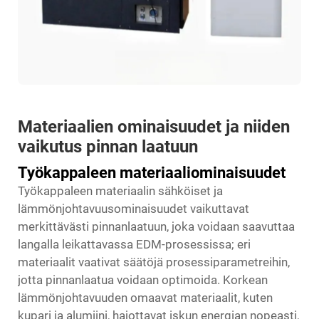
Materiaalien ominaisuudet ja niiden
vaikutus pinnan laatuun
Työkappaleen materiaaliominaisuudet
Työkappaleen materiaalin sähköiset ja
lämmönjohtavuusominaisuudet vaikuttavat
merkittävästi pinnanlaatuun, joka voidaan saavuttaa
langalla leikattavassa EDM-prosessissa; eri
materiaalit vaativat säätöjä prosessiparametreihin,
jotta pinnanlaatua voidaan optimoida. Korkean
lämmönjohtavuuden omaavat materiaalit, kuten
kupari ja alumiini, hajottavat iskun energian nopeasti,