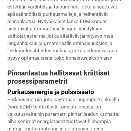
estetään värähtely ja taipuminen, jotka aiheuttavat
epäsäännöllisiä purkausmalleja ja heikentävät
pinnanlaatua. Nykyaikaiset
lanka EDM
koneet
sisältävät automaattisia langan jännityksen
säätöjärjestelmiä, jotka säätävät jännitysvoimaa
langanhalkaisijan, materiaalin ominaisuuksien ja
leikkuuolosuhteiden mukaan, jotta purkausvakaus
pysyy optimaalisena koko koneistusjakson ajan.
Pinnanlaatua hallitsevat kriittiset
prosessiparametrit
Purkausenergia ja pulssisäätö
Purkausenergia, jota käytetään langanpurkauksella
(wire EDM) tehtävässä koneistuksessa, on
vaikutusvaltainin parametri pinnan laadun kannalta:
alhaisemmat energiatasot tuottavat hienompia
pintoja, mutta materiaalin poistumisnopeus