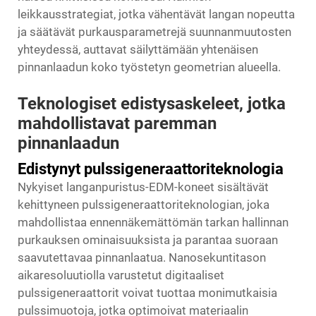
leikkausstrategiat, jotka vähentävät langan nopeutta
ja säätävät purkausparametrejä suunnanmuutosten
yhteydessä, auttavat säilyttämään yhtenäisen
pinnanlaadun koko työstetyn geometrian alueella.
Teknologiset edistysaskeleet, jotka
mahdollistavat paremman
pinnanlaadun
Edistynyt pulssigeneraattoriteknologia
Nykyiset langanpuristus-EDM-koneet sisältävät
kehittyneen pulssigeneraattoriteknologian, joka
mahdollistaa ennennäkemättömän tarkan hallinnan
purkauksen ominaisuuksista ja parantaa suoraan
saavutettavaa pinnanlaatua. Nanosekuntitason
aikaresoluutiolla varustetut digitaaliset
pulssigeneraattorit voivat tuottaa monimutkaisia
pulssimuotoja, jotka optimoivat materiaalin