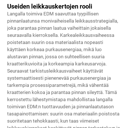
Useiden leikkauskertojen rooli
Langalla toimiva EDM saavuttaa tyypillisen
pinnanlaatunsa monivaiheisella leikkausstrategialla,
joka parantaa pinnan laatua vaiheittain jokaisella
seuraavalla kierroksella. Karkealeikkausvaiheessa
poistetaan suurin osa materiaalista nopeasti
käyttäen korkeaa purkausenergiaa, mikä luo
alustavan pinnan, jossa on suhteellisen suuria
kraatterikuvioita ja korkeampia karkeusarvoja.
Seuraavat tarkistusleikkausvaiheet käyttävät
systemaattisesti pienenevää purkausenergiaa ja
tarkempia prosessiparametrejä, mikä vähentää
kraatterien kokoa ja parantaa pinnan sileyttä. Tämä
kerrostettu lähestymistapa mahdollistaa langalla
toimivan EDM:n tuottavuuden ja pinnanlaatutason
tasapainottamisen: suurin osa materiaalin poistosta
suoritetaan tehokkaasti, kun taas viimeiset
leikkauskierrokset keskittyvät pinnan tarkasteluun ja