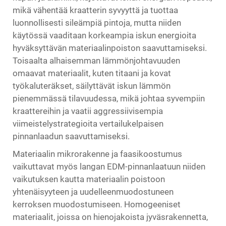
mikä vähentää kraatterin syvyyttä ja tuottaa
luonnollisesti sileämpiä pintoja, mutta niiden
käytössä vaaditaan korkeampia iskun energioita
hyväksyttävän materiaalinpoiston saavuttamiseksi.
Toisaalta alhaisemman lämmönjohtavuuden
omaavat materiaalit, kuten titaani ja kovat
työkaluteräkset, säilyttävät iskun lämmön
pienemmässä tilavuudessa, mikä johtaa syvempiin
kraattereihin ja vaatii aggressiivisempia
viimeistelystrategioita vertailukelpaisen
pinnanlaadun saavuttamiseksi.
Materiaalin mikrorakenne ja faasikoostumus
vaikuttavat myös langan EDM-pinnanlaatuun niiden
vaikutuksen kautta materiaalin poistoon
yhtenäisyyteen ja uudelleenmuodostuneen
kerroksen muodostumiseen. Homogeeniset
materiaalit, joissa on hienojakoista jyväsrakennetta,