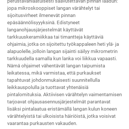
perustavanlaatuisesti saavutettavan pinnan laadun:
jopa mikroskooppiset langan värähtelyt tai
sijoitusvirheet ilmenevät pinnan
epäsäännölisyyyksinä. Edistyneet
langanohjausjärjestelmät käyttävät
tarkkuuskeramiikkaa tai timantteja käyttäviä
ohjaimia, jotka on sijoitettu työkappaleen heti ylä- ja
alapuolelle, jolloin langan sijainti säilyy mikrometrin
tarkkuudella samalla kun lanka voi liikkua vapaasti.
Nämä ohjaimet vähentävät langan taipumista
leikatessa, mikä varmistaa, että purkaukset
tapahtuvat johdonmukaisesti suunnitellulla
leikkauspolulla ja tuottavat yhtenäisiä
pintalomituksia. Aktiivisen värähtelyn vaimentamisen
tarjoavat ohjausasennusjärjestelmät parantavat
lisäksi pintalaatua eristämällä langan kulun koneen
värähtelyistä tai ulkoisista häiriöistä, jotka voisivat
vaarantaa purkausten vakauden.