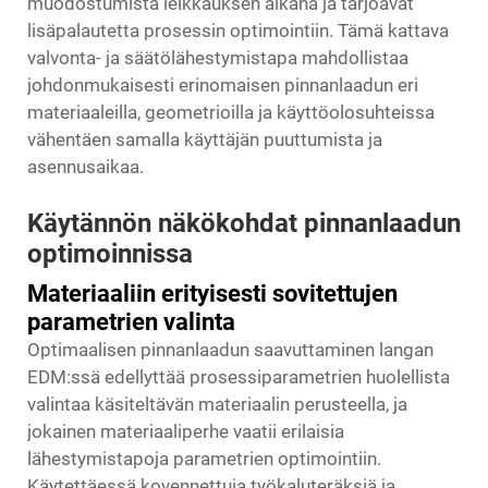
muodostumista leikkauksen aikana ja tarjoavat
lisäpalautetta prosessin optimointiin. Tämä kattava
valvonta- ja säätölähestymistapa mahdollistaa
johdonmukaisesti erinomaisen pinnanlaadun eri
materiaaleilla, geometrioilla ja käyttöolosuhteissa
vähentäen samalla käyttäjän puuttumista ja
asennusaikaa.
Käytännön näkökohdat pinnanlaadun
optimoinnissa
Materiaaliin erityisesti sovitettujen
parametrien valinta
Optimaalisen pinnanlaadun saavuttaminen langan
EDM:ssä edellyttää prosessiparametrien huolellista
valintaa käsiteltävän materiaalin perusteella, ja
jokainen materiaaliperhe vaatii erilaisia
lähestymistapoja parametrien optimointiin.
Käytettäessä kovennettuja työkaluteräksiä ja