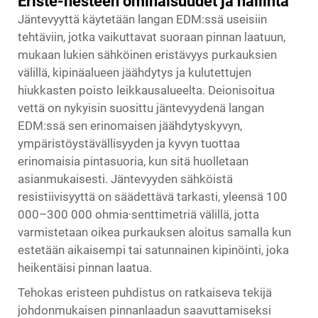
Eriste-nesteen ominaisuudet ja hallinta
Jäntevyyttä käytetään langan EDM:ssä useisiin
tehtäviin, jotka vaikuttavat suoraan pinnan laatuun,
mukaan lukien sähköinen eristävyys purkauksien
välillä, kipinäalueen jäähdytys ja kulutettujen
hiukkasten poisto leikkausalueelta. Deionisoitua
vettä on nykyisin suosittu jäntevyydenä langan
EDM:ssä sen erinomaisen jäähdytyskyvyn,
ympäristöystävällisyyden ja kyvyn tuottaa
erinomaisia pintasuoria, kun sitä huolletaan
asianmukaisesti. Jäntevyyden sähköistä
resistiivisyyttä on säädettävä tarkasti, yleensä 100
000–300 000 ohmia·senttimetriä välillä, jotta
varmistetaan oikea purkauksen aloitus samalla kun
estetään aikaisempi tai satunnainen kipinöinti, joka
heikentäisi pinnan laatua.
Tehokas eristeen puhdistus on ratkaiseva tekijä
johdonmukaisen pinnanlaadun saavuttamiseksi