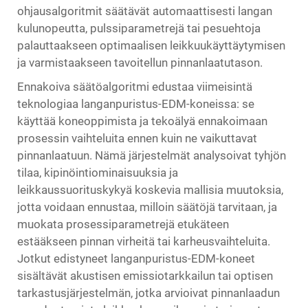
ohjausalgoritmit säätävät automaattisesti langan
kulunopeutta, pulssiparametrejä tai pesuehtoja
palauttaakseen optimaalisen leikkuukäyttäytymisen
ja varmistaakseen tavoitellun pinnanlaatutason.
Ennakoiva säätöalgoritmi edustaa viimeisintä
teknologiaa langanpuristus-EDM-koneissa: se
käyttää koneoppimista ja tekoälyä ennakoimaan
prosessin vaihteluita ennen kuin ne vaikuttavat
pinnanlaatuun. Nämä järjestelmät analysoivat tyhjön
tilaa, kipinöintiominaisuuksia ja
leikkaussuorituskykyä koskevia mallisia muutoksia,
jotta voidaan ennustaa, milloin säätöjä tarvitaan, ja
muokata prosessiparametrejä etukäteen
estääkseen pinnan virheitä tai karheusvaihteluita.
Jotkut edistyneet langanpuristus-EDM-koneet
sisältävät akustisen emissiotarkkailun tai optisen
tarkastusjärjestelmän, jotka arvioivat pinnanlaadun