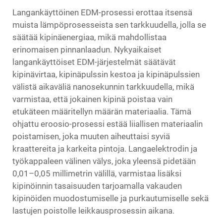
Langankäyttöinen EDM-prosessi erottaa itsensä
muista lämpöprosesseista sen tarkkuudella, jolla se
säätää kipinäenergiaa, mikä mahdollistaa
erinomaisen pinnanlaadun. Nykyaikaiset
langankäyttöiset EDM-järjestelmät säätävät
kipinävirtaa, kipinäpulssin kestoa ja kipinäpulssien
välistä aikaväliä nanosekunnin tarkkuudella, mikä
varmistaa, että jokainen kipinä poistaa vain
etukäteen määritellyn määrän materiaalia. Tämä
ohjattu eroosio-prosessi estää liiallisen materiaalin
poistamisen, joka muuten aiheuttaisi syviä
kraattereita ja karkeita pintoja. Langaelektrodin ja
työkappaleen välinen välys, joka yleensä pidetään
0,01–0,05 millimetrin välillä, varmistaa lisäksi
kipinöinnin tasaisuuden tarjoamalla vakauden
kipinöiden muodostumiselle ja purkautumiselle sekä
lastujen poistolle leikkausprosessin aikana.