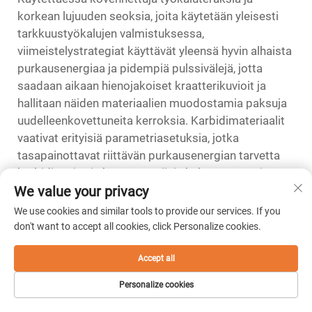
korkean lujuuden seoksia, joita käytetään yleisesti
tarkkuustyökalujen valmistuksessa,
viimeistelystrategiat käyttävät yleensä hyvin alhaista
purkausenergiaa ja pidempiä pulssivälejä, jotta
saadaan aikaan hienojakoiset kraatterikuvioit ja
hallitaan näiden materiaalien muodostamia paksuja
uudelleenkovettuneita kerroksia. Karbidimateriaalit
vaativat erityisiä parametriasetuksia, jotka
tasapainottavat riittävän purkausenergian tarvetta
karbidin erittäin kovaa matriisia kulutettaessa ja
samalla vähentävät lämpöshokkia, joka voisi
We value your privacy
aiheuttaa pinnan mikrorakenteellisia halkeamia tai
We use cookies and similar tools to provide our services. If you
karbidijyvästen irtoamista.
don't want to accept all cookies, click Personalize cookies.
Ei-ferromagneettiset materiaalit, kuten alumiini,
Accept all
kupari ja niiden seokset, aiheuttavat erityisiä
haasteita pinnanlaadun optimoinnissa langan
Personalize cookies
EDM:ssä niiden korkean lämmön- ja