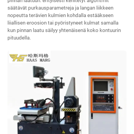
pinnan laatuun: erityisesti kehitetyt algoritmit
säätävät purkausparametreja ja langan liikkeen
nopeutta terävien kulmien kohdalla estääkseen
liiallisen eroosion tai pyöristyneet kulmat samalla
kun pinnan laatu säilyy yhtenäisenä koko kontuurin
pituudella.