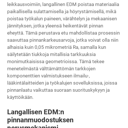
leikkausvoimiin, langallinen EDM poistaa materiaalia
paikallisella sulattamisella ja höyrystämisellä, mikä
poistaa työkalun paineen, värähtelyn ja mekaanisen
jännityksen, jotka yleensä heikentävät pinnan
eheyttä. Tämä perustava etu mahdollistaa prosessin
saavuttaa pinnankarkeusarvoja, jotka voivat olla niin
alhaisia kuin 0,05 mikrometriä Ra, samalla kun
säilytetään tiukkoja mitallisia tarkkuuksia
monimutkaisissa geometrioissa. Tämä tekee
menetelmästä välttämättömän tarkkojen
komponenttien valmistukseen ilmailu-,
lääkintälaitteiden ja työkalujen sovelluksissa, joissa
pinnanlaatu vaikuttaa suoraan suorituskykyyn ja
käyttöikään.
Langallisen EDM:n
pinnanmuodostuksen
perusmekanismi