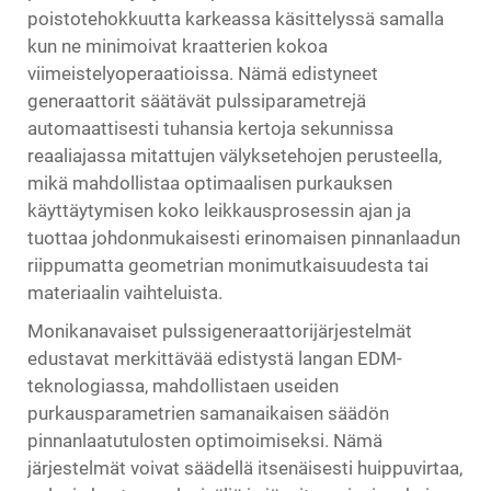
poistotehokkuutta karkeassa käsittelyssä samalla
kun ne minimoivat kraatterien kokoa
viimeistelyoperaatioissa. Nämä edistyneet
generaattorit säätävät pulssiparametrejä
automaattisesti tuhansia kertoja sekunnissa
reaaliajassa mitattujen välyksetehojen perusteella,
mikä mahdollistaa optimaalisen purkauksen
käyttäytymisen koko leikkausprosessin ajan ja
tuottaa johdonmukaisesti erinomaisen pinnanlaadun
riippumatta geometrian monimutkaisuudesta tai
materiaalin vaihteluista.
Monikanavaiset pulssigeneraattorijärjestelmät
edustavat merkittävää edistystä langan EDM-
teknologiassa, mahdollistaen useiden
purkausparametrien samanaikaisen säädön
pinnanlaatutulosten optimoimiseksi. Nämä
järjestelmät voivat säädellä itsenäisesti huippuvirtaa,