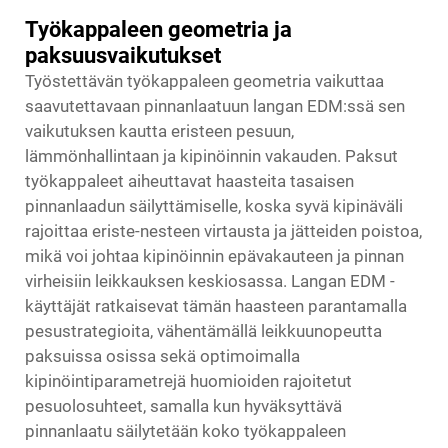
Työkappaleen geometria ja
paksuusvaikutukset
Työstettävän työkappaleen geometria vaikuttaa
saavutettavaan pinnanlaatuun langan EDM:ssä sen
vaikutuksen kautta eristeen pesuun,
lämmönhallintaan ja kipinöinnin vakauden. Paksut
työkappaleet aiheuttavat haasteita tasaisen
pinnanlaadun säilyttämiselle, koska syvä kipinäväli
rajoittaa eriste-nesteen virtausta ja jätteiden poistoa,
mikä voi johtaa kipinöinnin epävakauteen ja pinnan
virheisiin leikkauksen keskiosassa. Langan EDM -
käyttäjät ratkaisevat tämän haasteen parantamalla
pesustrategioita, vähentämällä leikkuunopeutta
paksuissa osissa sekä optimoimalla
kipinöintiparametrejä huomioiden rajoitetut
pesuolosuhteet, samalla kun hyväksyttävä
pinnanlaatu säilytetään koko työkappaleen