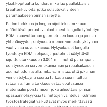
yksikköpituutta kohden, mikä luo päällekkäisiä
kraatterikuvioita, jotka sulautuvat yhteen
parantaakseen pinnan sileyttä.
Radan tarkkuus ja langan sijoittelun tarkkuus
määrittävät perustavanlaatuisesti langalla työstetyn
EDM:n saavuttaman geometrisen laadun ja pinnan
yhtenäisyyden, erityisesti monen viimeistelykäynnin
vaativissa sovelluksissa. Nykyaikaiset langalla
työstetyn EDM:n ohjausjärjestelmät säilyttävät
sijoittelutarkkuuden 0,001 millimetriä parempana
edistyneiden servomekanismien ja reaaliaikaisen
asematiedon avulla, mikä varmistaa, että jokainen
viimeistelykäynti seuraa tarkasti suunniteltua
rataansa. Tämä tarkkuus estää epätasaisen
materiaalin poistamisen, joka aiheuttaisi pinnan
epäsäännölisyyksiä tai mittojen vaihtelua. Kulmien
työstöstrategiat vaikuttavat myös merkittävästi