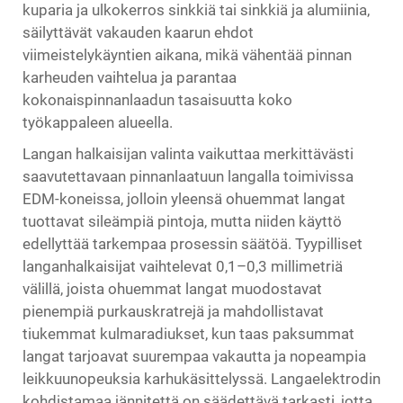
kuparia ja ulkokerros sinkkiä tai sinkkiä ja alumiinia,
säilyttävät vakauden kaarun ehdot
viimeistelykäyntien aikana, mikä vähentää pinnan
karheuden vaihtelua ja parantaa
kokonaispinnanlaadun tasaisuutta koko
työkappaleen alueella.
Langan halkaisijan valinta vaikuttaa merkittävästi
saavutettavaan pinnanlaatuun langalla toimivissa
EDM-koneissa, jolloin yleensä ohuemmat langat
tuottavat sileämpiä pintoja, mutta niiden käyttö
edellyttää tarkempaa prosessin säätöä. Tyypilliset
langanhalkaisijat vaihtelevat 0,1–0,3 millimetriä
välillä, joista ohuemmat langat muodostavat
pienempiä purkauskratrejä ja mahdollistavat
tiukemmat kulmaradiukset, kun taas paksummat
langat tarjoavat suurempaa vakautta ja nopeampia
leikkuunopeuksia karhukäsittelyssä. Langaelektrodin
kohdistamaa jännitettä on säädettävä tarkasti, jotta