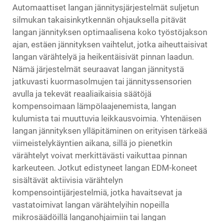
Automaattiset langan jännitysjärjestelmät suljetun
silmukan takaisinkytkennän ohjauksella pitävät
langan jännityksen optimaalisena koko työstöjakson
ajan, estäen jännityksen vaihtelut, jotka aiheuttaisivat
langan värähtelyä ja heikentäisivät pinnan laadun.
Nämä järjestelmät seuraavat langan jännitystä
jatkuvasti kuormasolmujen tai jännityssensorien
avulla ja tekevät reaaliaikaisia säätöjä
kompensoimaan lämpölaajenemista, langan
kulumista tai muuttuvia leikkausvoimia. Yhtenäisen
langan jännityksen ylläpitäminen on erityisen tärkeää
viimeistelykäyntien aikana, sillä jo pienetkin
värähtelyt voivat merkittävästi vaikuttaa pinnan
karkeuteen. Jotkut edistyneet langan EDM-koneet
sisältävät aktiivisia värähtelyn
kompensointijärjestelmiä, jotka havaitsevat ja
vastatoimivat langan värähtelyihin nopeilla
mikrosäädöillä langanohjaimiin tai langan