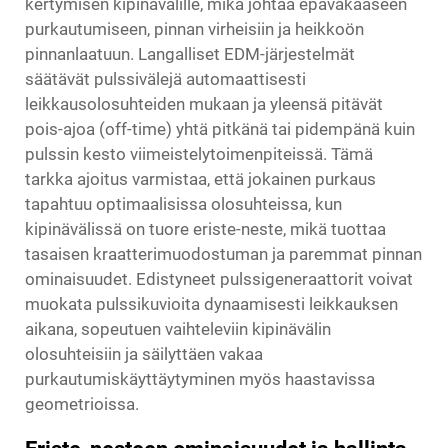
kertymisen kipinävälille, mikä johtaa epävakaaseen
purkautumiseen, pinnan virheisiin ja heikkoön
pinnanlaatuun. Langalliset EDM-järjestelmät
säätävät pulssivälejä automaattisesti
leikkausolosuhteiden mukaan ja yleensä pitävät
pois-ajoa (off-time) yhtä pitkänä tai pidempänä kuin
pulssin kesto viimeistelytoimenpiteissä. Tämä
tarkka ajoitus varmistaa, että jokainen purkaus
tapahtuu optimaalisissa olosuhteissa, kun
kipinävälissä on tuore eriste-neste, mikä tuottaa
tasaisen kraatterimuodostuman ja paremmat pinnan
ominaisuudet. Edistyneet pulssigeneraattorit voivat
muokata pulssikuvioita dynaamisesti leikkauksen
aikana, sopeutuen vaihteleviin kipinävälin
olosuhteisiin ja säilyttäen vakaa
purkautumiskäyttäytyminen myös haastavissa
geometrioissa.