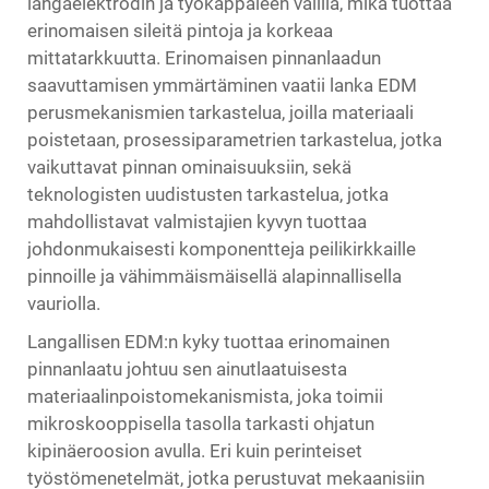
langaelektrodin ja työkappaleen välillä, mikä tuottaa
erinomaisen sileitä pintoja ja korkeaa
mittatarkkuutta. Erinomaisen pinnanlaadun
saavuttamisen ymmärtäminen vaatii
lanka EDM
perusmekanismien tarkastelua, joilla materiaali
poistetaan, prosessiparametrien tarkastelua, jotka
vaikuttavat pinnan ominaisuuksiin, sekä
teknologisten uudistusten tarkastelua, jotka
mahdollistavat valmistajien kyvyn tuottaa
johdonmukaisesti komponentteja peilikirkkaille
pinnoille ja vähimmäismäisellä alapinnallisella
vauriolla.
Langallisen EDM:n kyky tuottaa erinomainen
pinnanlaatu johtuu sen ainutlaatuisesta
materiaalinpoistomekanismista, joka toimii
mikroskooppisella tasolla tarkasti ohjatun
kipinäeroosion avulla. Eri kuin perinteiset
työstömenetelmät, jotka perustuvat mekaanisiin