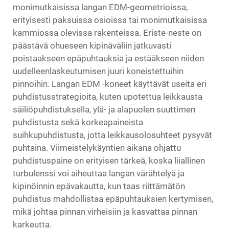
monimutkaisissa langan EDM-geometrioissa,
erityisesti paksuissa osioissa tai monimutkaisissa
kammiossa olevissa rakenteissa. Eriste-neste on
päästävä ohueseen kipinäväliin jatkuvasti
poistaakseen epäpuhtauksia ja estääkseen niiden
uudelleenlaskeutumisen juuri koneistettuihin
pinnoihin. Langan EDM -koneet käyttävät useita eri
puhdistusstrategioita, kuten upotettua leikkausta
säiliöpuhdistuksella, ylä- ja alapuolen suuttimen
puhdistusta sekä korkeapaineista
suihkupuhdistusta, jotta leikkausolosuhteet pysyvät
puhtaina. Viimeistelykäyntien aikana ohjattu
puhdistuspaine on erityisen tärkeä, koska liiallinen
turbulenssi voi aiheuttaa langan värähtelyä ja
kipinöinnin epävakautta, kun taas riittämätön
puhdistus mahdollistaa epäpuhtauksien kertymisen,
mikä johtaa pinnan virheisiin ja kasvattaa pinnan
karkeutta.