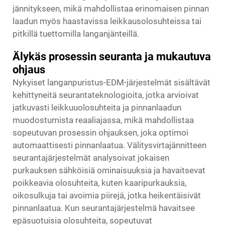
jännitykseen, mikä mahdollistaa erinomaisen pinnan
laadun myös haastavissa leikkausolosuhteissa tai
pitkillä tuettomilla langanjänteillä.
Älykäs prosessin seuranta ja mukautuva
ohjaus
Nykyiset langanpuristus-EDM-järjestelmät sisältävät
kehittyneitä seurantateknologioita, jotka arvioivat
jatkuvasti leikkuuolosuhteita ja pinnanlaadun
muodostumista reaaliajassa, mikä mahdollistaa
sopeutuvan prosessin ohjauksen, joka optimoi
automaattisesti pinnanlaatua. Välitysvirtajännitteen
seurantajärjestelmät analysoivat jokaisen
purkauksen sähköisiä ominaisuuksia ja havaitsevat
poikkeavia olosuhteita, kuten kaaripurkauksia,
oikosulkuja tai avoimia piirejä, jotka heikentäisivät
pinnanlaatua. Kun seurantajärjestelmä havaitsee
epäsuotuisia olosuhteita, sopeutuvat