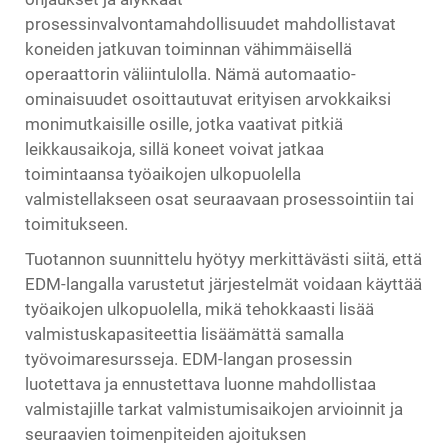
prosessinvalvontamahdollisuudet mahdollistavat
koneiden jatkuvan toiminnan vähimmäisellä
operaattorin väliintulolla. Nämä automaatio-
ominaisuudet osoittautuvat erityisen arvokkaiksi
monimutkaisille osille, jotka vaativat pitkiä
leikkausaikoja, sillä koneet voivat jatkaa
toimintaansa työaikojen ulkopuolella
valmistellakseen osat seuraavaan prosessointiin tai
toimitukseen.
Tuotannon suunnittelu hyötyy merkittävästi siitä, että
EDM-langalla varustetut järjestelmät voidaan käyttää
työaikojen ulkopuolella, mikä tehokkaasti lisää
valmistuskapasiteettia lisäämättä samalla
työvoimaresursseja. EDM-langan prosessin
luotettava ja ennustettava luonne mahdollistaa
valmistajille tarkat valmistumisaikojen arvioinnit ja
seuraavien toimenpiteiden ajoituksen