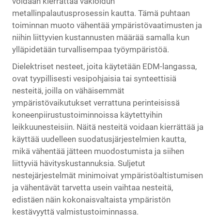
voidaan kierrättää vakioidun
metallinpalautusprosessin kautta. Tämä puhtaan
toiminnan muoto vähentää ympäristövaatimusten ja
niihin liittyvien kustannusten määrää samalla kun
ylläpidetään turvallisempaa työympäristöä.
Dielektriset nesteet, joita käytetään EDM-langassa,
ovat tyypillisesti vesipohjaisia tai synteettisiä
nesteitä, joilla on vähäisemmät
ympäristövaikutukset verrattuna perinteisissä
koneenpiirustustoiminnoissa käytettyihin
leikkuunesteisiin. Näitä nesteitä voidaan kierrättää ja
käyttää uudelleen suodatusjärjestelmien kautta,
mikä vähentää jätteen muodostumista ja siihen
liittyviä hävityskustannuksia. Suljetut
nestejärjestelmät minimoivat ympäristöaltistumisen
ja vähentävät tarvetta usein vaihtaa nesteitä,
edistäen näin kokonaisvaltaista ympäristön
kestävyyttä valmistustoiminnassa.