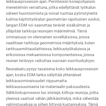
leikkausprosessin ajan. Perinteisiin konepohjaisiin
menetelmiin verrattuna, jotka edellyttävät työkalun
säteen huomioimista ja voivat tuottaa pyöristyneitä
kulmia käyttötyökalun geometrian rajoitusten vuoksi,
langan EDM voi saavuttaa terävät sisäkulmat ja
ylläpitää tarkkoja reunojen määritelmiä. Tämä
ominaisuus on olennainen sovelluksissa, joissa
vaaditaan tarkkoja geometrisia määrityksiä, kuten
tarkkuusmittauslaitteissa, leikkuutyökaluissa ja
erikoisissa mekaanisissa komponenteissa, joissa
reunan terävyys vaikuttaa suoraan suorituskykyyn.
Reunalaatu pysyy tasaisena koko leikkausprosessin
ajan, koska EDM-lanka säilyttää yhtenäiset
leikkausominaisuudet riippumatta
leikkaussuunnasta tai materiaalin paksuudesta.
Sähköiskuprosessi luo siistejä, kiiltoja reunoja, jotka
yleensä vaativat vähän jälkikäsittelyä, mikä vähentää
valmistusaikaa ja siihen liittyviä kustannuksia. Tämä