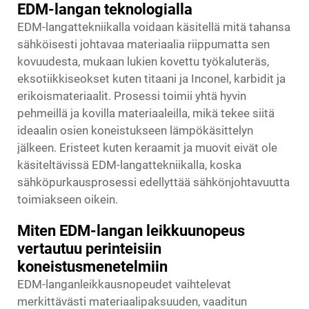
EDM-langan teknologialla
EDM-langattekniikalla voidaan käsitellä mitä tahansa
sähköisesti johtavaa materiaalia riippumatta sen
kovuudesta, mukaan lukien kovettu työkaluteräs,
eksotiikkiseokset kuten titaani ja Inconel, karbidit ja
erikoismateriaalit. Prosessi toimii yhtä hyvin
pehmeillä ja kovilla materiaaleilla, mikä tekee siitä
ideaalin osien koneistukseen lämpökäsittelyn
jälkeen. Eristeet kuten keraamit ja muovit eivät ole
käsiteltävissä EDM-langattekniikalla, koska
sähköpurkausprosessi edellyttää sähkönjohtavuutta
toimiakseen oikein.
Miten EDM-langan leikkuunopeus
vertautuu perinteisiin
koneistusmenetelmiin
EDM-langanleikkausnopeudet vaihtelevat
merkittävästi materiaalipaksuuden, vaaditun