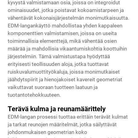
kyvystä valmistamaan osia, joissa on integroidut
ominaisuudet, jotka poistavat kokoamistarpeen ja
vähentävät kokonaisjärjestelmän monimutkaisuutta.
EDM-langankäyttö mahdollistaa yhden kappaleen
komponenttien valmistamisen, joissa on useita
toiminnallisia elementtejä, mikä vähentää osien
määrää ja mahdollisia vikaantumiskohtia koottuihin
järjestelmiin. Tämä valmistustapa hyödyttää
erityisesti teollisuuden aloja, jotka tuottavat
ruiskuvalumuottityökaluja, joissa monimutkaiset
jäähdytspiirit ja hienojakoiset kavereit geometriat
vaikuttavat suoraan tuotteen laatuun ja
tuotantotehokkuuteen.
Terävä kulma ja reunamäärittely
EDM-langan prosessi tuottaa erittäin terävät kulmat
ja tarkat reunojen määritelmät, jotka säilyttävät
johdonmukaisen geometrian koko