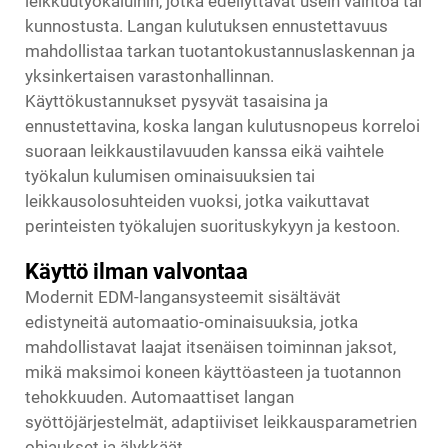
leikkuutyökaluihin, jotka edellyttävät usein vaihtoa tai
kunnostusta. Langan kulutuksen ennustettavuus
mahdollistaa tarkan tuotantokustannuslaskennan ja
yksinkertaisen varastonhallinnan.
Käyttökustannukset pysyvät tasaisina ja
ennustettavina, koska langan kulutusnopeus korreloi
suoraan leikkaustilavuuden kanssa eikä vaihtele
työkalun kulumisen ominaisuuksien tai
leikkausolosuhteiden vuoksi, jotka vaikuttavat
perinteisten työkalujen suorituskykyyn ja kestoon.
Käyttö ilman valvontaa
Modernit EDM-langansysteemit sisältävät
edistyneitä automaatio-ominaisuuksia, jotka
mahdollistavat laajat itsenäisen toiminnan jaksot,
mikä maksimoi koneen käyttöasteen ja tuotannon
tehokkuuden. Automaattiset langan
syöttöjärjestelmät, adaptiiviset leikkausparametrien
ohjaukset ja älykkäät