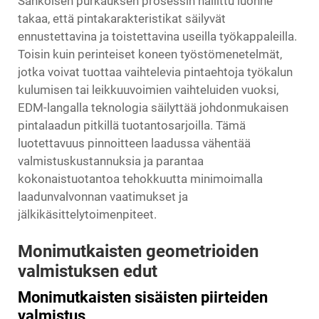
Sähköisen purkauksen prosessin hallittu luonne
takaa, että pintakarakteristikat säilyvät
ennustettavina ja toistettavina useilla työkappaleilla.
Toisin kuin perinteiset koneen työstömenetelmät,
jotka voivat tuottaa vaihtelevia pintaehtoja työkalun
kulumisen tai leikkuuvoimien vaihteluiden vuoksi,
EDM-langalla teknologia säilyttää johdonmukaisen
pintalaadun pitkillä tuotantosarjoilla. Tämä
luotettavuus pinnoitteen laadussa vähentää
valmistuskustannuksia ja parantaa
kokonaistuotantoa tehokkuutta minimoimalla
laadunvalvonnan vaatimukset ja
jälkikäsittelytoimenpiteet.
Monimutkaisten geometrioiden
valmistuksen edut
Monimutkaisten sisäisten piirteiden
valmistus