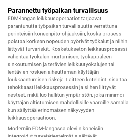
Parannettu työpaikan turvallisuus
EDM-langan leikkausoperaatiot tarjoavat
parantunutta työpaikan turvallisuutta verrattuna
perinteisiin koneenpito-ohjauksiin, koska prosessi
poistaa korkean nopeuden pyörivät työkalut ja niihin
liittyvät turvariskit. Kosketukseton leikkausprosessi
vähentää työkalun murtumisen, työkappaleen
sinkoutumisen ja terävien leikkuutyökalujen tai
lentävien roskien aiheuttaman käyttäjän
loukkaantumisen riskejä. Laitteen kotelointi sisältää
tehokkaasti leikkausprosessin ja siihen liittyvät
nesteet, mikä luo hallitun ympäristön, joka minimoi
käyttäjän altistumisen mahdollisille vaaroille samalla
kun säilyttää erinomaisen näkyvyyden
leikkausoperaatioon.
Moderniin EDM-langassa oleviin koneisiin
integroidut turvajärjestelmät sisältävät