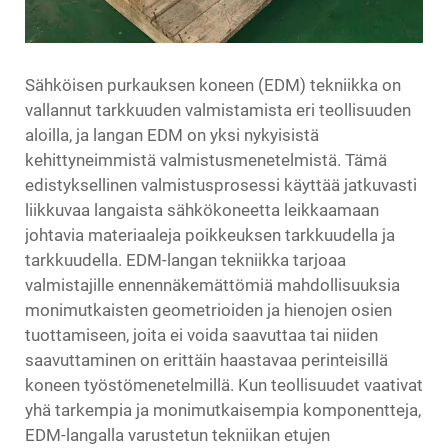
Sähköisen purkauksen koneen (EDM) tekniikka on
vallannut tarkkuuden valmistamista eri teollisuuden
aloilla, ja langan EDM on yksi nykyisistä
kehittyneimmistä valmistusmenetelmistä. Tämä
edistyksellinen valmistusprosessi käyttää jatkuvasti
liikkuvaa langaista sähkökoneetta leikkaamaan
johtavia materiaaleja poikkeuksen tarkkuudella ja
tarkkuudella.
EDM-langan tekniikka
tarjoaa
valmistajille ennennäkemättömiä mahdollisuuksia
monimutkaisten geometrioiden ja hienojen osien
tuottamiseen, joita ei voida saavuttaa tai niiden
saavuttaminen on erittäin haastavaa perinteisillä
koneen työstömenetelmillä. Kun teollisuudet vaativat
yhä tarkempia ja monimutkaisempia komponentteja,
EDM-langalla varustetun tekniikan etujen