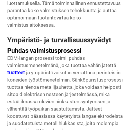
luottamuksella. Tämä toiminnallinen ennustettavuus
parantaa koko valmistuksen tehokkuutta ja auttaa
optimoimaan tuotantovirtaa koko
valmistuslaitoksessa.
Ympäristö- ja turvallisuussyvädyt
Puhdas valmistusprosessi
EDM-langan prosessi toimii puhdas
valmistusmenetelmänä, joka tuottaa vähän jätettä
tuotteet
ja ympäristövaikutus verrattuna perinteisiin
koneiden työstömenetelmiin. Sähköpuristusprosessi
tuottaa hienoa metallijauhetta, joka voidaan helposti
sitoa dielektrisen nesteen järjestelmässä, mikä
estää ilmassa olevien hiukkasten syntymisen ja
vähentää työpaikan saastuttamista. Jätteet
koostuvat pääasiassa käytetyistä langaelektrodeista
ja suodatetuista metallihiukkasista, joita molempia