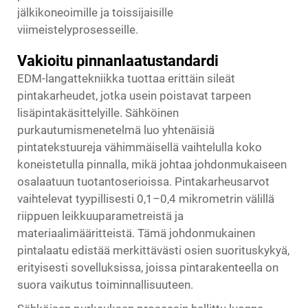
jälkikoneoimille ja toissijaisille
viimeistelyprosesseille.
Vakioitu pinnanlaatustandardi
EDM-langattekniikka tuottaa erittäin sileät
pintakarheudet, jotka usein poistavat tarpeen
lisäpintakäsittelyille. Sähköinen
purkautumismenetelmä luo yhtenäisiä
pintatekstuureja vähimmäisellä vaihtelulla koko
koneistetulla pinnalla, mikä johtaa johdonmukaiseen
osalaatuun tuotantoserioissa. Pintakarheusarvot
vaihtelevat tyypillisesti 0,1–0,4 mikrometrin välillä
riippuen leikkuuparametreistä ja
materiaalimääritteistä. Tämä johdonmukainen
pintalaatu edistää merkittävästi osien suorituskykyä,
erityisesti sovelluksissa, joissa pintarakenteella on
suora vaikutus toiminnallisuuteen.