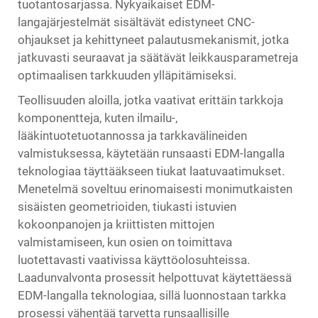
tuotantosarjassa. Nykyaikaiset EDM-
langajärjestelmät sisältävät edistyneet CNC-
ohjaukset ja kehittyneet palautusmekanismit, jotka
jatkuvasti seuraavat ja säätävät leikkausparametreja
optimaalisen tarkkuuden ylläpitämiseksi.
Teollisuuden aloilla, jotka vaativat erittäin tarkkoja
komponentteja, kuten ilmailu-,
lääkintuotetuotannossa ja tarkkavälineiden
valmistuksessa, käytetään runsaasti EDM-langalla
teknologiaa täyttääkseen tiukat laatuvaatimukset.
Menetelmä soveltuu erinomaisesti monimutkaisten
sisäisten geometrioiden, tiukasti istuvien
kokoonpanojen ja kriittisten mittojen
valmistamiseen, kun osien on toimittava
luotettavasti vaativissa käyttöolosuhteissa.
Laadunvalvonta prosessit helpottuvat käytettäessä
EDM-langalla teknologiaa, sillä luonnostaan tarkka
prosessi vähentää tarvetta runsaallisille