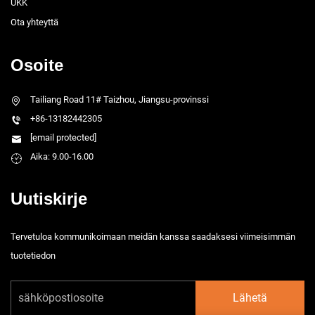
UKK
Ota yhteyttä
Osoite
Tailiang Road 11# Taizhou, Jiangsu-provinssi
+86-13182442305
[email protected]
Aika: 9.00-16.00
Uutiskirje
Tervetuloa kommunikoimaan meidän kanssa saadaksesi viimeisimmän
tuotetiedon
Lähetä