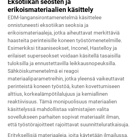
Eksotiikan seosten ja
erikoismateriaalien käsittely
EDM-langansirontamenetelmä käsittelee
onnistuneesti eksotiikan seoksia ja
erikoismateriaaleja, jotka aiheuttavat merkittäviä
haasteita perinteisille koneen työstömenetelmille.
Esimerkiksi titaaniseokset, Inconel, Hastelloy ja
erilaiset superseokset voidaan käsitellä tasaisilla
tuloksilla ja ennustettavilla leikkausnopeuksilla.
Sähköiskumenetelmä ei reagoi
materiaaliparametreihin, jotka yleensä vaikeuttavat
perinteistä koneen työstöä, kuten kovettumiseen
alttius, korkealämpötilalujuus ja kemiallinen
reaktiivisuus. Tämä monipuolisuus materiaalien
käsittelyssä mahdollistaa valmistajien valita
sovellukseen parhaiten sopivat materiaalit ilman,
että työstörajoitteet rajoittavat suunnitteluratkaisuja.
Erityksellisiä materiaaleja, joita käytetään ilmailussa,