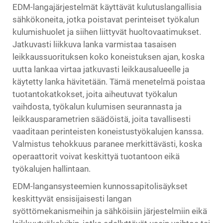
EDM-langajärjestelmät käyttävät kulutuslangallisia
sähkökoneita, jotka poistavat perinteiset työkalun
kulumishuolet ja siihen liittyvät huoltovaatimukset.
Jatkuvasti liikkuva lanka varmistaa tasaisen
leikkaussuorituksen koko koneistuksen ajan, koska
uutta lankaa virtaa jatkuvasti leikkausalueelle ja
käytetty lanka hävitetään. Tämä menetelmä poistaa
tuotantokatkokset, joita aiheutuvat työkalun
vaihdosta, työkalun kulumisen seurannasta ja
leikkausparametrien säädöistä, joita tavallisesti
vaaditaan perinteisten koneistustyökalujen kanssa.
Valmistus tehokkuus paranee merkittävästi, koska
operaattorit voivat keskittyä tuotantoon eikä
työkalujen hallintaan.
EDM-langansysteemien kunnossapitolisäykset
keskittyvät ensisijaisesti langan
syöttömekanismeihin ja sähköisiin järjestelmiin eikä