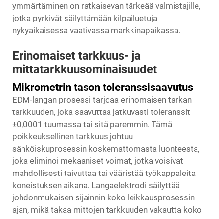
ymmärtäminen on ratkaisevan tärkeää valmistajille,
jotka pyrkivät säilyttämään kilpailuetuja
nykyaikaisessa vaativassa markkinapaikassa.
Erinomaiset tarkkuus- ja
mittatarkkuusominaisuudet
Mikrometrin tason toleranssisaavutus
EDM-langan prosessi tarjoaa erinomaisen tarkan
tarkkuuden, joka saavuttaa jatkuvasti toleranssit
±0,0001 tuumassa tai sitä paremmin. Tämä
poikkeuksellinen tarkkuus johtuu
sähköiskuprosessin koskemattomasta luonteesta,
joka eliminoi mekaaniset voimat, jotka voisivat
mahdollisesti taivuttaa tai vääristää työkappaleita
koneistuksen aikana. Langaelektrodi säilyttää
johdonmukaisen sijainnin koko leikkausprosessin
ajan, mikä takaa mittojen tarkkuuden vakautta koko