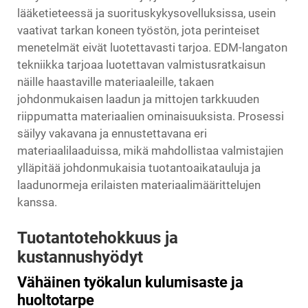
lääketieteessä ja suorituskykysovelluksissa, usein
vaativat tarkan koneen työstön, jota perinteiset
menetelmät eivät luotettavasti tarjoa. EDM-langaton
tekniikka tarjoaa luotettavan valmistusratkaisun
näille haastaville materiaaleille, takaen
johdonmukaisen laadun ja mittojen tarkkuuden
riippumatta materiaalien ominaisuuksista. Prosessi
säilyy vakavana ja ennustettavana eri
materiaalilaaduissa, mikä mahdollistaa valmistajien
ylläpitää johdonmukaisia tuotantoaikatauluja ja
laadunormeja erilaisten materiaalimäärittelujen
kanssa.
Tuotantotehokkuus ja
kustannushyödyt
Vähäinen työkalun kulumisaste ja
huoltotarpe