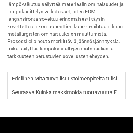
lämpövaikutus säilyttää materiaalin ominaisuudet ja
lämpökäsittelyn vaikutukset, joten EDM-
langansironta soveltuu erinomaisesti täysin
kovettettujen komponenttien koneenvaihtoon ilman
metallurgisten ominaisuuksien muuttumista.
Prosessi ei aiheuta merkittäviä jäännösjännityksiä,
mikä säilyttää lämpökäsiteltyjen materiaalien ja
tarkkuuteen perustuvien sovellusten eheyden.
Edellinen:
Mitä turvallisuustoimenpiteitä tulisi noudattaa langanleikkuukoneilla?
Seuraava:
Kuinka maksimoida tuottavuutta EDM-koneiden avulla