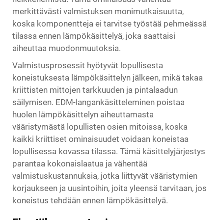
merkittävästi valmistuksen monimutkaisuutta,
koska komponentteja ei tarvitse työstää pehmeässä
tilassa ennen lämpökäsittelyä, joka saattaisi
aiheuttaa muodonmuutoksia.
Valmistusprosessit hyötyvät lopullisesta
koneistuksesta lämpökäsittelyn jälkeen, mikä takaa
kriittisten mittojen tarkkuuden ja pintalaadun
säilymisen. EDM-langankäsitteleminen poistaa
huolen lämpökäsittelyn aiheuttamasta
vääristymästä lopullisten osien mitoissa, koska
kaikki kriittiset ominaisuudet voidaan koneistaa
lopullisessa kovassa tilassa. Tämä käsittelyjärjestys
parantaa kokonaislaatua ja vähentää
valmistuskustannuksia, jotka liittyvät vääristymien
korjaukseen ja uusintoihin, joita yleensä tarvitaan, jos
koneistus tehdään ennen lämpökäsittelyä.