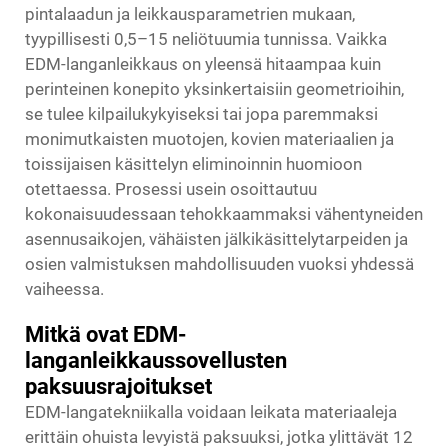
pintalaadun ja leikkausparametrien mukaan,
tyypillisesti 0,5–15 neliötuumia tunnissa. Vaikka
EDM-langanleikkaus on yleensä hitaampaa kuin
perinteinen konepito yksinkertaisiin geometrioihin,
se tulee kilpailukykyiseksi tai jopa paremmaksi
monimutkaisten muotojen, kovien materiaalien ja
toissijaisen käsittelyn eliminoinnin huomioon
otettaessa. Prosessi usein osoittautuu
kokonaisuudessaan tehokkaammaksi vähentyneiden
asennusaikojen, vähäisten jälkikäsittelytarpeiden ja
osien valmistuksen mahdollisuuden vuoksi yhdessä
vaiheessa.
Mitkä ovat EDM-
langanleikkaussovellusten
paksuusrajoitukset
EDM-langatekniikalla voidaan leikata materiaaleja
erittäin ohuista levyistä paksuuksi, jotka ylittävät 12