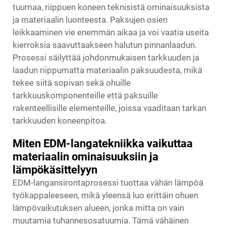
tuumaa, riippuen koneen teknisistä ominaisuuksista
ja materiaalin luonteesta. Paksujen osien
leikkaaminen vie enemmän aikaa ja voi vaatia useita
kierroksia saavuttaakseen halutun pinnanlaadun.
Prosessi säilyttää johdonmukaisen tarkkuuden ja
laadun riippumatta materiaalin paksuudesta, mikä
tekee siitä sopivan sekä ohuille
tarkkuuskomponenteille että paksuille
rakenteellisille elementeille, joissa vaaditaan tarkan
tarkkuuden koneenpitoa.
Miten EDM-langatekniikka vaikuttaa
materiaalin ominaisuuksiin ja
lämpökäsittelyyn
EDM-langansirontaprosessi tuottaa vähän lämpöä
työkappaleeseen, mikä yleensä luo erittäin ohuen
lämpövaikutuksen alueen, jonka mitta on vain
muutamia tuhannesosatuumia. Tämä vähäinen