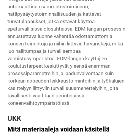
automaattisen sammutustoiminnon,
hätäpysäytystoiminnallisuuden ja kattavat
turvatulppaukset, jotka estävät käyttöä
epäturvallisissa olosuhteissa. EDM-langan prosessin
ennustettava luonne vähentää odottamattomia
koneen toimintoja ja niihin liittyviä turvariskejä, mikä
luo hallitumpaa ja turvallisempaa
valmistusympäristöä. EDM-langan käyttäjien
koulutustarpeet keskittyvät yleensä enemmän
prosessiparametreihin ja laadunvalvontaan kuin
korkean nopeuden leikkaustoimintoihin ja työkalujen
käsittelyyn liittyviin turvallisuusmenettelyihin, joita
tavallisesti vaaditaan perinteisissä
koneenvaihtoympäristöissä.
UKK
Mitä materiaaleja voidaan käsitellä