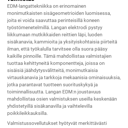
EDM-langattekniikka on erinomainen
monimutkaisten sisägeometrioiden luomisessa,
joita ei voida saavuttaa perinteisillä koneen
työstömenetelmillä. Langan elektrodi pystyy
liikkumaan mutkikkaiden reittien läpi, luoden
sisäkanavia, kammioita ja yksityiskohtaisia piirteitä
ilman, että työkalulla tarvitsee olla suora pääsy
kaikille pinnoille. Tämä mahdollistaa valmistajien
tuottaa kehittyneitä komponentteja, joissa on
sisäisiä jäähdytysvälitteitä, monimutkaisia
virtauskanavia ja tarkkoja mekaanisia ominaisuuksia,
jotka parantavat tuotteen suorituskykyä ja
toiminnallisuutta. Langan EDM:n joustavuus
mahdollistaa osien valmistuksen useilla keskenään
yhdistetyillä sisäkanavilla ja vaihtelevilla
poikkileikkauksilla.
Valmistussovellutukset hyötyvät merkittävästi