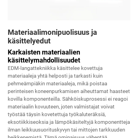
Materiaalimonipuolisuus ja
käsittelyedut
Karkaisten materiaalien
käsittelymahdollisuudet
EDM-langattekniikka käsittelee kovettuja
materiaaleja yhtä helposti ja tarkasti kuin
pehmeämpiäkin materiaaleja, mikä poistaa
perinteisen koneenpurkamisen aiheuttamat haasteet
kovilla komponenteilla. Sähköiskuprosessi ei reagoi
materiaalin kovuuteen, joten valmistajat voivat
työstää täysin kovetettuja työkaluteräksiä,
eksotiikkiseoksia ja lämpökäsiteltyjä komponentteja
ilman leikkuusuorituskyvyn tai mittojen tarkkuuden
heikkenemistä. Tämä ominaisuus vähentää