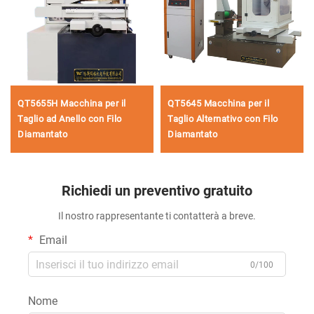
QT5655H Macchina per il
QT5645 Macchina per il
Taglio ad Anello con Filo
Taglio Alternativo con Filo
Diamantato
Diamantato
Richiedi un preventivo gratuito
Il nostro rappresentante ti contatterà a breve.
Email
0/100
Nome