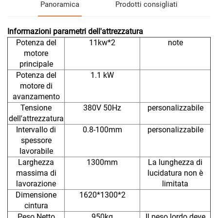
Panoramica
Prodotti consigliati
Informazioni parametri dell'attrezzatura
Potenza del
11kw*2
note
motore
principale
Potenza del
1.1 kW
motore di
avanzamento
Tensione
380V 50Hz
personalizzabile
dell'attrezzatura
Intervallo di
0.8-100mm
personalizzabile
spessore
lavorabile
Larghezza
1300mm
La lunghezza di
massima di
lucidatura non è
lavorazione
limitata
Dimensione
1620*1300*2
cintura
Peso Netto
950kg
Il peso lordo deve