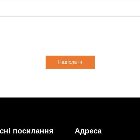
Надіслати
сні посилання
Адреса