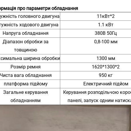
ормація про параметри обладнання
ужність головного двигуна
11кВт*2
тужність ходового двигуна
1.1 кВт
Напруга обладнання
380В 50Гц
Діапазон обробки за
0,8-100 мм
товщиною
симальна ширина обробки
1300 мм
Розмір ремня
1620*1300*2
Чиста вага обладнання
950 кг
платформа підйому
Електричний підйом
Загальне керування
Керування розподільчою коро
обладнанням
панелі, запуск одним натис