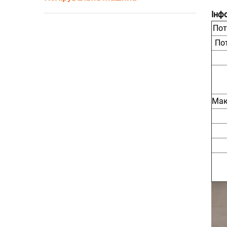
Інф
Пот
По
Мак