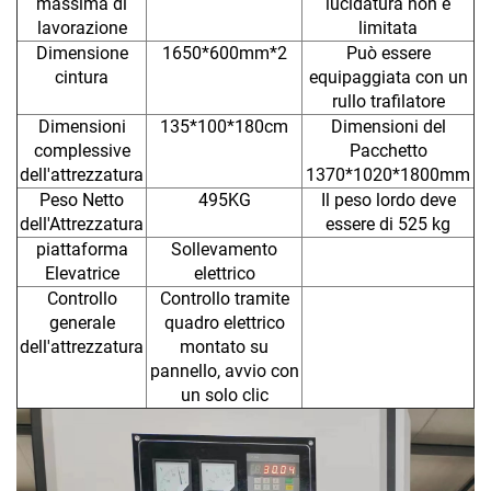
massima di
lucidatura non è
lavorazione
limitata
Dimensione
1650*600mm*2
Può essere
cintura
equipaggiata con un
rullo trafilatore
Dimensioni
135*100*180cm
Dimensioni del
complessive
Pacchetto
dell'attrezzatura
1370*1020*1800mm
Peso Netto
495KG
Il peso lordo deve
dell'Attrezzatura
essere di 525 kg
piattaforma
Sollevamento
Elevatrice
elettrico
Controllo
Controllo tramite
generale
quadro elettrico
dell'attrezzatura
montato su
pannello, avvio con
un solo clic