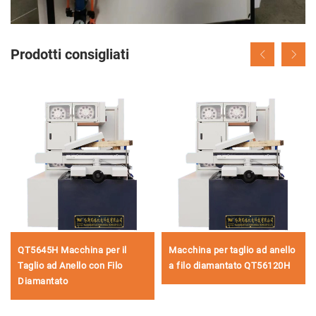
Prodotti consigliati
QT5645H Macchina per il
Macchina per taglio ad anello
Taglio ad Anello con Filo
a filo diamantato QT56120H
Diamantato