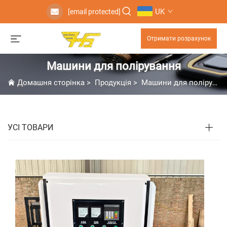
UK
[email protected]
Отримати розрахунок
Машини для полірування
Домашня сторінка
>
Продукція
>
Машини для полірування
УСІ ТОВАРИ