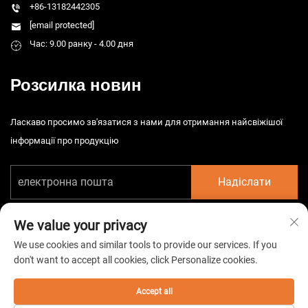
+86-13182442305
[email protected]
Час: 9.00 ранку - 4.00 дня
Розсилка новин
Ласкаво просимо зв'язатися з нами для отримання найсвіжішої
інформації про продукцію
Надіслати
We value your privacy
We use cookies and similar tools to provide our services. If you
don't want to accept all cookies, click Personalize cookies.
© 2026 China Taizhou HarsMarg Electromechenical Co. Ltd. Всі права
захищені. -
Політика конфіденційності
Accept all