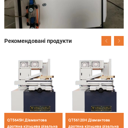
Рекомендовані продукти
QT5645H Діамантова
QT56120H Діамантова
дротяна кільцева різальна
дротяна кільцева різальна