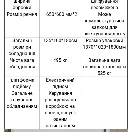
ширина
шліфування
обробки
необмежена
Розмір ремня
1650*600 мм*2
Може
комплектуватися
валком для
витягування дроту
Загальні
135*100*180см
Розмір упаковки
розміри
1370*1020*1800мм
обладнання
Чиста вага
495 кг
Загальна вага
обладнання
повинна становити
525 кг
платформа
Електричний
підйому
підйом
Загальне
Керування
керування
розподільчою
обладнанням
коробкою на
панелі, запуск
одним
натисканням