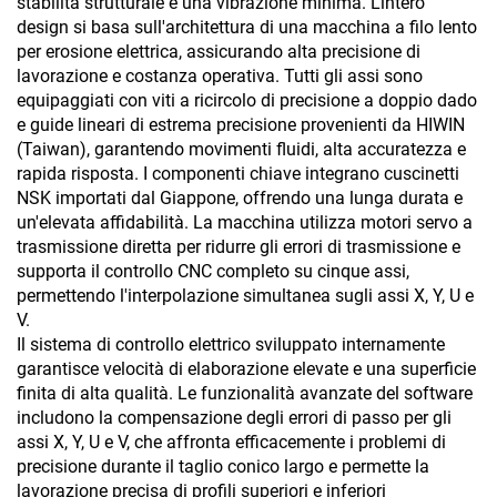
stabilità strutturale e una vibrazione minima. L'intero
design si basa sull'architettura di una macchina a filo lento
per erosione elettrica, assicurando alta precisione di
lavorazione e costanza operativa. Tutti gli assi sono
equipaggiati con viti a ricircolo di precisione a doppio dado
e guide lineari di estrema precisione provenienti da HIWIN
(Taiwan), garantendo movimenti fluidi, alta accuratezza e
rapida risposta. I componenti chiave integrano cuscinetti
NSK importati dal Giappone, offrendo una lunga durata e
un'elevata affidabilità. La macchina utilizza motori servo a
trasmissione diretta per ridurre gli errori di trasmissione e
supporta il controllo CNC completo su cinque assi,
permettendo l'interpolazione simultanea sugli assi X, Y, U e
V.
Il sistema di controllo elettrico sviluppato internamente
garantisce velocità di elaborazione elevate e una superficie
finita di alta qualità. Le funzionalità avanzate del software
includono la compensazione degli errori di passo per gli
assi X, Y, U e V, che affronta efficacemente i problemi di
precisione durante il taglio conico largo e permette la
lavorazione precisa di profili superiori e inferiori