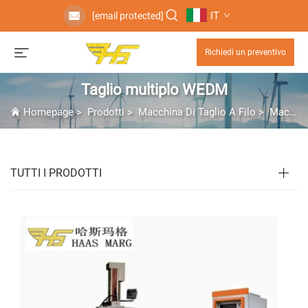
IT
[email protected]
Richiedi un preventivo
Taglio multiplo WEDM
Homepage
>
Prodotti
>
Macchina Di Taglio A Filo
>
Macchina EDM a Filo
TUTTI I PRODOTTI