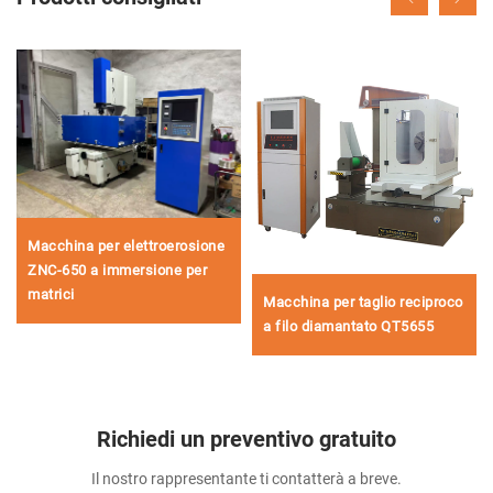
Macchina per elettroerosione
ZNC-650 a immersione per
matrici
Macchina per taglio reciproco
a filo diamantato QT5655
Richiedi un preventivo gratuito
Il nostro rappresentante ti contatterà a breve.