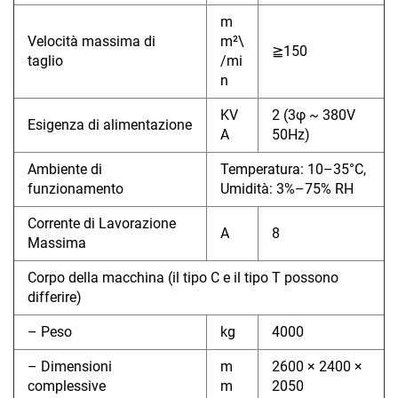
m
Velocità massima di
m²\
≧150
taglio
/mi
n
KV
2 (3φ ~ 380V
Esigenza di alimentazione
A
50Hz)
Ambiente di
Temperatura: 10–35°C,
funzionamento
Umidità: 3%–75% RH
Corrente di Lavorazione
A
8
Massima
Corpo della macchina (il tipo C e il tipo T possono
differire)
– Peso
kg
4000
– Dimensioni
m
2600 × 2400 ×
complessive
m
2050