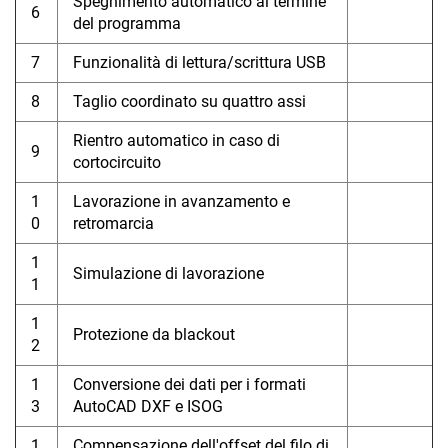
Spegnimento automatico al termine
6
del programma
7
Funzionalità di lettura/scrittura USB
8
Taglio coordinato su quattro assi
Rientro automatico in caso di
9
cortocircuito
1
Lavorazione in avanzamento e
0
retromarcia
1
Simulazione di lavorazione
1
1
Protezione da blackout
2
1
Conversione dei dati per i formati
3
AutoCAD DXF e ISOG
1
Compensazione dell'offset del filo di