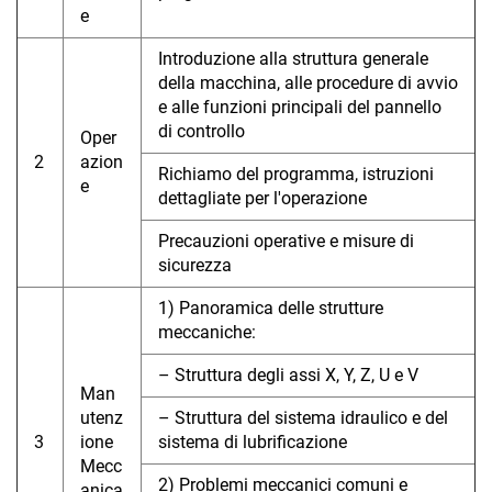
e
Introduzione alla struttura generale
della macchina, alle procedure di avvio
e alle funzioni principali del pannello
di controllo
Oper
2
azion
Richiamo del programma, istruzioni
e
dettagliate per l'operazione
Precauzioni operative e misure di
sicurezza
1) Panoramica delle strutture
meccaniche:
– Struttura degli assi X, Y, Z, U e V
Man
utenz
– Struttura del sistema idraulico e del
3
ione
sistema di lubrificazione
Mecc
2) Problemi meccanici comuni e
anica