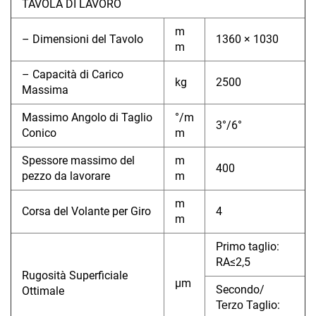
TAVOLA DI LAVORO
m
– Dimensioni del Tavolo
1360 × 1030
m
– Capacità di Carico
kg
2500
Massima
Massimo Angolo di Taglio
°/m
3°/6°
Conico
m
Spessore massimo del
m
400
pezzo da lavorare
m
m
Corsa del Volante per Giro
4
m
Primo taglio:
RA≤2,5
Rugosità Superficiale
μm
Secondo/
Ottimale
Taglio:
Terzo