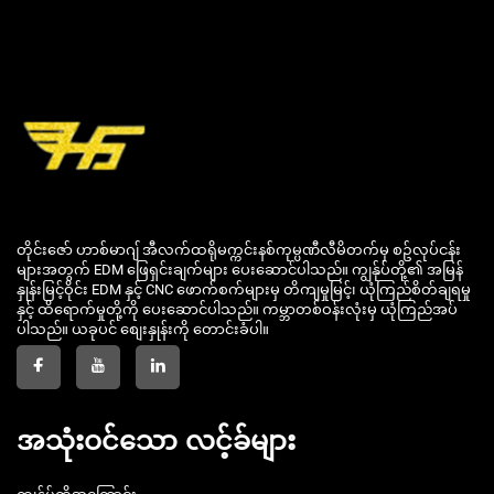
တိုင်းဇော် ဟာစ်မာဂျ် အီလက်ထရိုမက္ကင်းနစ်ကုမ္ပဏီလီမိတက်မှ စဥ်လုပ်ငန်း
များအတွက် EDM ဖြေရှင်းချက်များ ပေးဆောင်ပါသည်။ ကျွန်ုပ်တို့၏ အမြန်
နှုန်းမြင့်ဝိုင်း EDM နှင့် CNC ဖောက်စက်များမှ တိကျမှုမြင့်၊ ယုံကြည်စိတ်ချရမှု
နှင့် ထိရောက်မှုတို့ကို ပေးဆောင်ပါသည်။ ကမ္ဘာတစ်ဝန်းလုံးမှ ယုံကြည်အပ်
ပါသည်။ ယခုပင် စျေးနှုန်းကို တောင်းခံပါ။
အသုံးဝင်သော လင့်ခ်များ