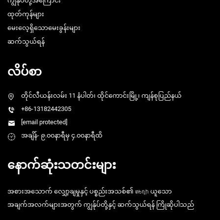
ကျွန်ုပ်တို့အကြောင်း
ထုတ်ကုန်များ
မေးလေ့ရှိသောမေးခွန်းများ
ဆက်သွယ်ရန်
လိပ်စာ
တိုင်လီယန်းလမ်း 11 နံပါတ်၊ ထိုင်ကောင်းမြို့၊ ကျန်စုပြည်နယ်
+86-13182442305
[email protected]
အချိန်- ၉.၀၀နာရီမှ ၄.၀၀နာရီထိ
နောက်ဆုံးသတင်းများ
အစားအသောက် လျှော့ချမှုနှင့် ပစ္စည်းအသစ်၏ տեղի ယူသော
အချက်အလက်များအတွက် ကျွန်ုပ်တို့နှင့် ဆက်သွယ်ရန် ကြိုဆိုပါသည်