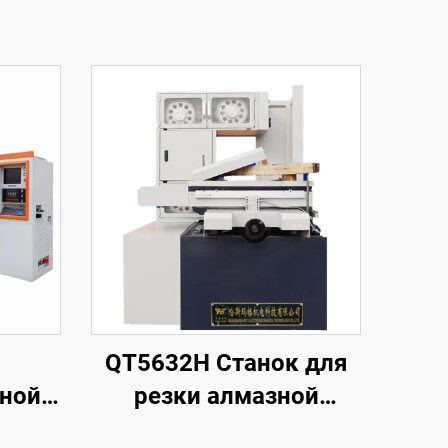
QT5632H Станок для
нной
резки алмазной
проволоки с