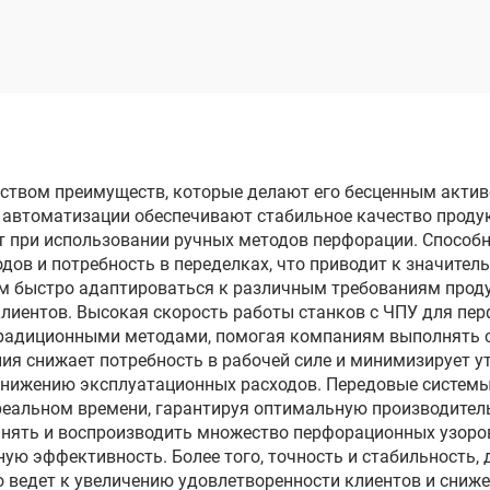
проволочным
проволочны
электродом
электродом
опроходного реза
однопроходного 
DK7735
DK77160
ством преимуществ, которые делают его бесценным актив
й автоматизации обеспечивают стабильное качество проду
т при использовании ручных методов перфорации. Способн
дов и потребность в переделках, что приводит к значител
 быстро адаптироваться к различным требованиям проду
лиентов. Высокая скорость работы станков с ЧПУ для пе
традиционными методами, помогая компаниям выполнять 
ия снижает потребность в рабочей силе и минимизирует у
снижению эксплуатационных расходов. Передовые системы
реальном времени, гарантируя оптимальную производитель
анять и воспроизводить множество перфорационных узоро
 эффективность. Более того, точность и стабильность, 
о ведет к увеличению удовлетворенности клиентов и сниж