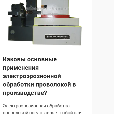
Каковы основные
Ка
применения
сп
электроэрозионной
ин
обработки проволокой в
пр
производстве?
пр
Электроэрозионная обработка
Эле
проволокой представляет собой один
рев