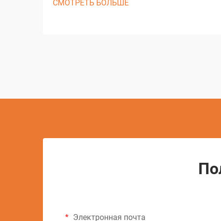
СМОТРЕТЬ БОЛЬШЕ
преобразована благодаря решениям
резки с ЧПУ, изменив подход
мастерских к задачам точной резки.
Эти сложные системы объединяют
компьютерное управление с...
По
Электронная почта