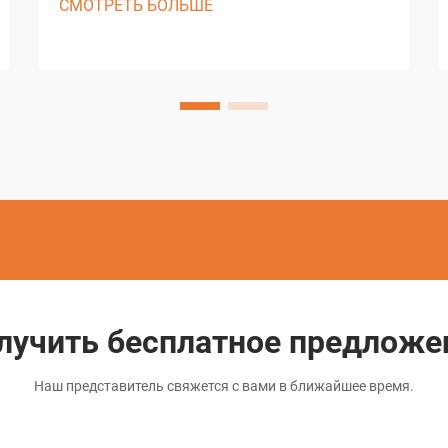
СМОТРЕТЬ БОЛЬШЕ
преобразовал точную обработку
металлов в различных отраслях
промышленности. Этот передовой
метод использует контролируемые
электрические разряды для удаления
материала с проводящих...
лучить бесплатное предложе
Наш представитель свяжется с вами в ближайшее время.