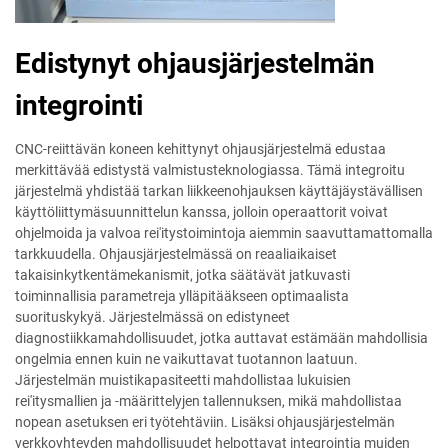
Edistynyt ohjausjärjestelmän
integrointi
CNC-reiittävän koneen kehittynyt ohjausjärjestelmä edustaa
merkittävää edistystä valmistusteknologiassa. Tämä integroitu
järjestelmä yhdistää tarkan liikkeenohjauksen käyttäjäystävällisen
käyttöliittymäsuunnittelun kanssa, jolloin operaattorit voivat
ohjelmoida ja valvoa rei'itystoimintoja aiemmin saavuttamattomalla
tarkkuudella. Ohjausjärjestelmässä on reaaliaikaiset
takaisinkytkentämekanismit, jotka säätävät jatkuvasti
toiminnallisia parametreja ylläpitääkseen optimaalista
suorituskykyä. Järjestelmässä on edistyneet
diagnostiikkamahdollisuudet, jotka auttavat estämään mahdollisia
ongelmia ennen kuin ne vaikuttavat tuotannon laatuun.
Järjestelmän muistikapasiteetti mahdollistaa lukuisien
rei'itysmallien ja -määrittelyjen tallennuksen, mikä mahdollistaa
nopean asetuksen eri työtehtäviin. Lisäksi ohjausjärjestelmän
verkkoyhteyden mahdollisuudet helpottavat integrointia muiden