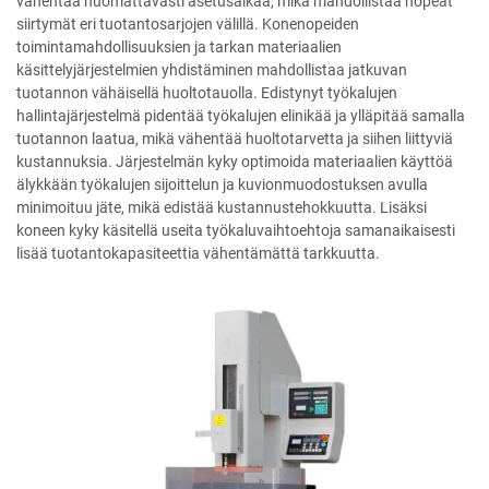
vähentää huomattavasti asetusaikaa, mikä mahdollistaa nopeat
siirtymät eri tuotantosarjojen välillä. Konenopeiden
toimintamahdollisuuksien ja tarkan materiaalien
käsittelyjärjestelmien yhdistäminen mahdollistaa jatkuvan
tuotannon vähäisellä huoltotauolla. Edistynyt työkalujen
hallintajärjestelmä pidentää työkalujen elinikää ja ylläpitää samalla
tuotannon laatua, mikä vähentää huoltotarvetta ja siihen liittyviä
kustannuksia. Järjestelmän kyky optimoida materiaalien käyttöä
älykkään työkalujen sijoittelun ja kuvionmuodostuksen avulla
minimoituu jäte, mikä edistää kustannustehokkuutta. Lisäksi
koneen kyky käsitellä useita työkaluvaihtoehtoja samanaikaisesti
lisää tuotantokapasiteettia vähentämättä tarkkuutta.