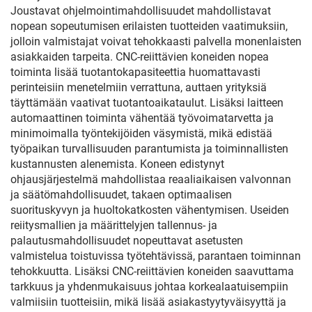
Joustavat ohjelmointimahdollisuudet mahdollistavat
nopean sopeutumisen erilaisten tuotteiden vaatimuksiin,
jolloin valmistajat voivat tehokkaasti palvella monenlaisten
asiakkaiden tarpeita. CNC-reiittävien koneiden nopea
toiminta lisää tuotantokapasiteettia huomattavasti
perinteisiin menetelmiin verrattuna, auttaen yrityksiä
täyttämään vaativat tuotantoaikataulut. Lisäksi laitteen
automaattinen toiminta vähentää työvoimatarvetta ja
minimoimalla työntekijöiden väsymistä, mikä edistää
työpaikan turvallisuuden parantumista ja toiminnallisten
kustannusten alenemista. Koneen edistynyt
ohjausjärjestelmä mahdollistaa reaaliaikaisen valvonnan
ja säätömahdollisuudet, takaen optimaalisen
suorituskyvyn ja huoltokatkosten vähentymisen. Useiden
reiitysmallien ja määrittelyjen tallennus- ja
palautusmahdollisuudet nopeuttavat asetusten
valmistelua toistuvissa työtehtävissä, parantaen toiminnan
tehokkuutta. Lisäksi CNC-reiittävien koneiden saavuttama
tarkkuus ja yhdenmukaisuus johtaa korkealaatuisempiin
valmiisiin tuotteisiin, mikä lisää asiakastyytyväisyyttä ja