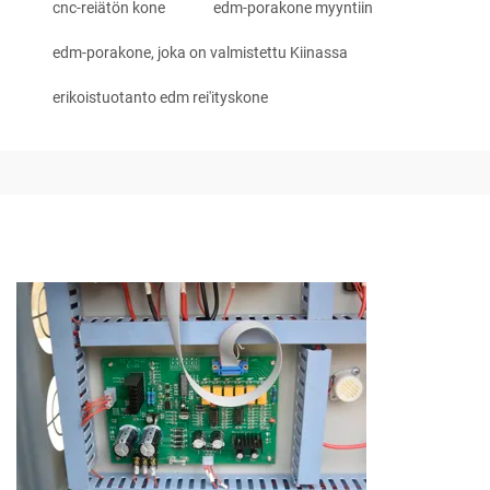
cnc-reiätön kone
edm-porakone myyntiin
edm-porakone, joka on valmistettu Kiinassa
erikoistuotanto edm rei'ityskone