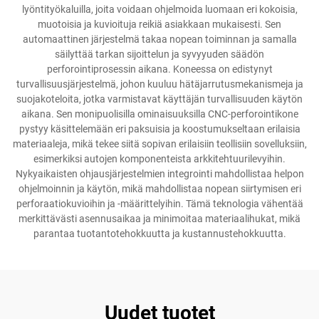
lyöntityökaluilla, joita voidaan ohjelmoida luomaan eri kokoisia,
muotoisia ja kuvioituja reikiä asiakkaan mukaisesti. Sen
automaattinen järjestelmä takaa nopean toiminnan ja samalla
säilyttää tarkan sijoittelun ja syvyyuden säädön
perforointiprosessin aikana. Koneessa on edistynyt
turvallisuusjärjestelmä, johon kuuluu hätäjarrutusmekanismeja ja
suojakoteloita, jotka varmistavat käyttäjän turvallisuuden käytön
aikana. Sen monipuolisilla ominaisuuksilla CNC-perforointikone
pystyy käsittelemään eri paksuisia ja koostumukseltaan erilaisia
materiaaleja, mikä tekee siitä sopivan erilaisiin teollisiin sovelluksiin,
esimerkiksi autojen komponenteista arkkitehtuurilevyihin.
Nykyaikaisten ohjausjärjestelmien integrointi mahdollistaa helpon
ohjelmoinnin ja käytön, mikä mahdollistaa nopean siirtymisen eri
perforaatiokuvioihin ja -määrittelyihin. Tämä teknologia vähentää
merkittävästi asennusaikaa ja minimoitaa materiaalihukat, mikä
parantaa tuotantotehokkuutta ja kustannustehokkuutta.
Uudet tuotet