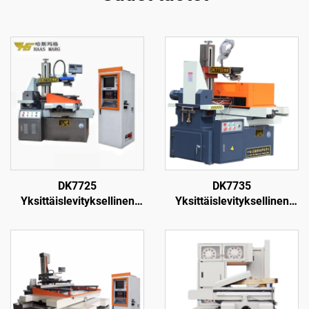
DK7725
DK7735
Yksittäislevityksellinen
Yksittäislevityksellinen
langanpuristuskone
langanpuristuskone