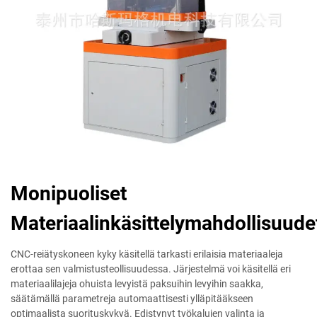
Monipuoliset
Materiaalinkäsittelymahdollisuude
CNC-reiätyskoneen kyky käsitellä tarkasti erilaisia materiaaleja
erottaa sen valmistusteollisuudessa. Järjestelmä voi käsitellä eri
materiaalilajeja ohuista levyistä paksuihin levyihin saakka,
säätämällä parametreja automaattisesti ylläpitääkseen
optimaalista suorituskykyä. Edistynyt työkalujen valinta ja