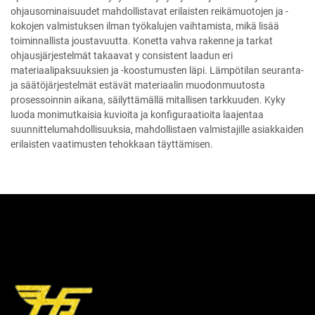
ohjausominaisuudet mahdollistavat erilaisten reikämuotojen ja -
kokojen valmistuksen ilman työkalujen vaihtamista, mikä lisää
toiminnallista joustavuutta. Konetta vahva rakenne ja tarkat
ohjausjärjestelmät takaavat y consistent laadun eri
materiaalipaksuuksien ja -koostumusten läpi. Lämpötilan seuranta-
ja säätöjärjestelmät estävät materiaalin muodonmuutosta
prosessoinnin aikana, säilyttämällä mitallisen tarkkuuden. Kyky
luoda monimutkaisia kuvioita ja konfiguraatioita laajentaa
suunnittelumahdollisuuksia, mahdollistaen valmistajille asiakkaiden
erilaisten vaatimusten tehokkaan täyttämisen.