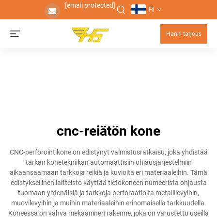
[email protected]
FI
Hanki tarjous
cnc-reiätön kone
CNC-perforointikone on edistynyt valmistusratkaisu, joka yhdistää
tarkan konetekniikan automaattisiin ohjausjärjestelmiin
aikaansaamaan tarkkoja reikiä ja kuvioita eri materiaaleihin. Tämä
edistyksellinen laitteisto käyttää tietokoneen numeerista ohjausta
tuomaan yhtenäisiä ja tarkkoja perforaatioita metallilevyihin,
muovilevyihin ja muihin materiaaleihin erinomaisella tarkkuudella.
Koneessa on vahva mekaaninen rakenne, joka on varustettu useilla