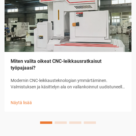
Miten valita oikeat CNC-leikkausratkaisut
työpajaasi?
Modernin CNC-leikkausteknologian ymmärtäminen.
Valmistuksen ja käsittelyn ala on vallankoinnut uudistuneella
CNC-leikkausratkaisulla, joka on muuttanut tapaa, jolla
työpajat lähestyvät tarkkuusleikkaustehtäviä. Nämä
Näytä lisää
kehittyneet järjestelmät yhdistävät tietokoneen ...