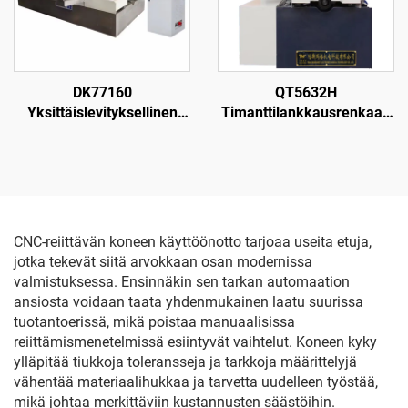
DK77160
QT5632H
Yksittäislevityksellinen
Timanttilankkausrenkaan
langanpuristuskone
leikkauskone
CNC-reiittävän koneen käyttöönotto tarjoaa useita etuja,
jotka tekevät siitä arvokkaan osan modernissa
valmistuksessa. Ensinnäkin sen tarkan automaation
ansiosta voidaan taata yhdenmukainen laatu suurissa
tuotantoerissä, mikä poistaa manuaalisissa
reiittämismenetelmissä esiintyvät vaihtelut. Koneen kyky
ylläpitää tiukkoja toleransseja ja tarkkoja määrittelyjä
vähentää materiaalihukkaa ja tarvetta uudelleen työstää,
mikä johtaa merkittäviin kustannusten säästöihin.