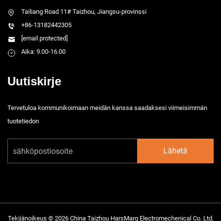
Tailiang Road 11# Taizhou, Jiangsu-provinssi
+86-13182442305
[email protected]
Aika: 9.00-16.00
Uutiskirje
Tervetuloa kommunikoimaan meidän kanssa saadaksesi viimeisimmän
tuotetiedon
Lähetä
Tekijänoikeus © 2026 China Taizhou HarsMarg Electromechenical Co. Ltd.