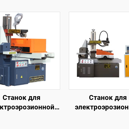
Станок для
Станок для
ктроэрозионной
электроэрозио
обработки
обработки
проволочным
проволочны