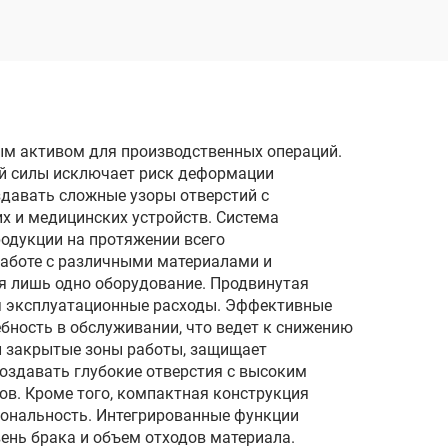
электродом
реза
однопроходного реза
DK77120
м активом для производственных операций.
ой силы исключает риск деформации
здавать сложные узоры отверстий с
х и медицинских устройств. Система
родукции на протяжении всего
работе с различными материалами и
я лишь одно оборудование. Продвинутая
ая эксплуатационные расходы. Эффективные
ность в обслуживании, что ведет к снижению
и закрытые зоны работы, защищает
создавать глубокие отверстия с высоким
в. Кроме того, компактная конструкция
ональность. Интегрированные функции
ень брака и объем отходов материала.