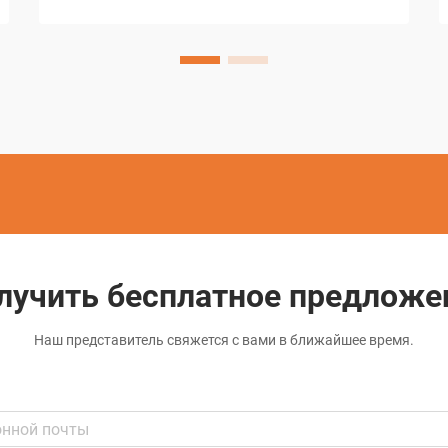
прецизионного производства в
отраслях, требующих возможностей
сверления микроотверстий. Эти
сложные электроэрозионные станки
обеспечивают беспрецедентную
точность при создании отверстий
диаметром до 0,0...
лучить бесплатное предложе
Наш представитель свяжется с вами в ближайшее время.