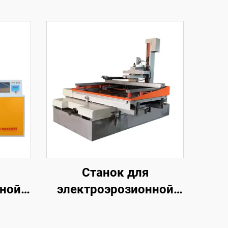
Станок для
нной
электроэрозионной
обработки
м
проволочным