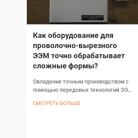
Как оборудование для
проволочно-вырезного
ЭЭМ точно обрабатывает
сложные формы?
Овладение точным производством с
помощью передовых технологий ЭЭМ.
Проволочно-эрозионная обработка
СМОТРЕТЬ БОЛЬШЕ
(ЭЭМ) является основой современного
точного производства, обеспечивая
беспрецедентные возможности при
создании сложных форм и