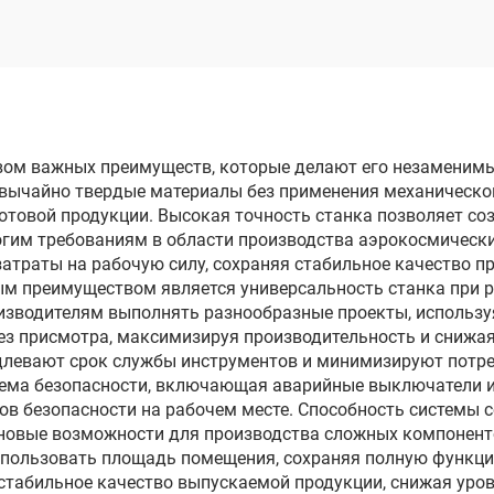
электродом
электродом
опроходного реза
однопроходного 
DK7735
DK7763
ом важных преимуществ, которые делают его незаменимы
езвычайно твердые материалы без применения механическ
готовой продукции. Высокая точность станка позволяет со
гим требованиям в области производства аэрокосмически
атраты на рабочую силу, сохраняя стабильное качество п
ым преимуществом является универсальность станка при 
оизводителям выполнять разнообразные проекты, использу
без присмотра, максимизируя производительность и сниж
длевают срок службы инструментов и минимизируют потреб
тема безопасности, включающая аварийные выключатели 
ов безопасности на рабочем месте. Способность системы 
новые возможности для производства сложных компоненто
пользовать площадь помещения, сохраняя полную функци
стабильное качество выпускаемой продукции, снижая уров