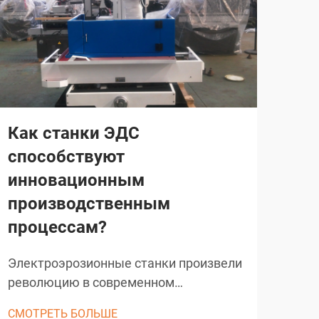
Как станки ЭДС
Ка
способствуют
ма
инновационным
в 
производственным
по
процессам?
Выб
про
Электроэрозионные станки произвели
про
революцию в современном
СМО
тща
производстве, обеспечив точную
СМОТРЕТЬ БОЛЬШЕ
фак