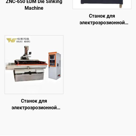
ZNC-650 EDM Die Sinking
Machine
Станок для
электроэрозионной
обработки проволочным
электродом
однопроходного реза
DK7745
Станок для
электроэрозионной
обработки проволочным
электродом
однопроходного реза
DK77100