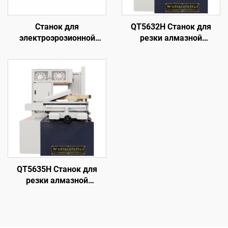
Станок для
QT5632H Станок для
электроэрозионной
резки алмазной
обработки проволочным
проволоки с кольцевой
электродом
подачей
однопроходного реза
DK77160
QT5635H Станок для
резки алмазной
проволоки с кольцевой
подачей