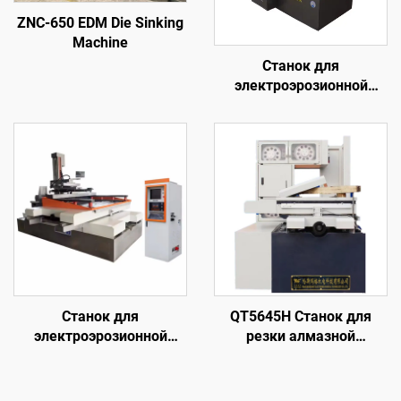
ZNC-650 EDM Die Sinking
Machine
Станок для
электроэрозионной
обработки проволочным
электродом
однопроходного реза
DK7780
Станок для
QT5645H Станок для
электроэрозионной
резки алмазной
обработки проволочным
проволоки с кольцевой
электродом
подачей
однопроходного реза