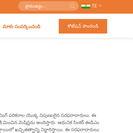
TE
కోటేషన్ పొందండి
మాకు సంపర్కించండి
మెషినింగ్ పరికరాల యొక్క నిపుణులైన సరఫరాదారులు. ఈ
కి మించిన మెషిన్లను అందిస్తారు. ఆధునిక సింకర్ ఈడిఎం
్థాయిలో ఖచ్చితత్వాన్ని నిర్ధారిస్తాయి. ఈ సరఫరాదారులు