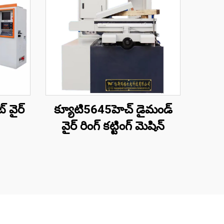
 వైర్
క్యూటి5645హెచ్ డైమండ్
వైర్ రింగ్ కట్టింగ్ మెషిన్