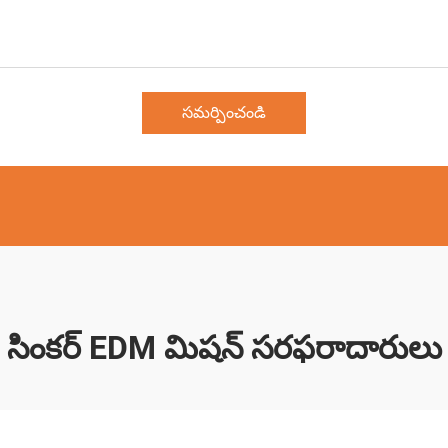
సమర్పించండి
సింకర్ EDM మిషన్ సరఫరాదారులు