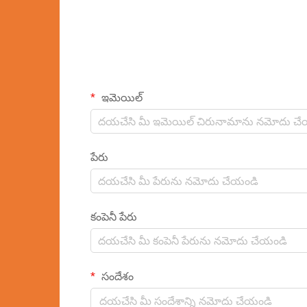
ఇమెయిల్
పేరు
కంపెనీ పేరు
సందేశం