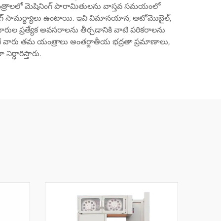
ి యంత్రాలలో మెషినింగ్ పారామితులను వాస్తవ సమయంలో
్ట్ మానిటరింగ్ సామర్థ్యాలు ఉంటాయి. ఇవి విమానయాన, ఆటోమొబైల్,
రుల ప్రత్యేక అవసరాలను తీర్చడానికి వాటి పరికరాలను
అలాగే వారు తమ యంత్రాలు అంతర్జాతీయ భద్రతా ప్రమాణాలు,
ర్ధారిస్తారు.