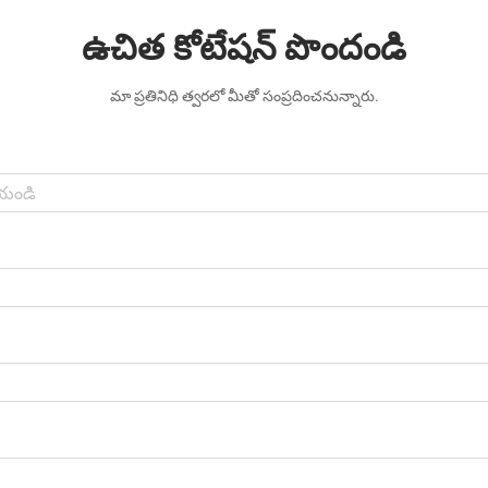
ఉచిత కోటేషన్ పొందండి
మా ప్రతినిధి త్వరలో మీతో సంప్రదించనున్నారు.