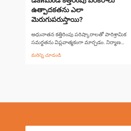
డайమండ్ కత్తిరింపు పరికరాలు
ఉత్పాదకతను ఎలా
మెరుగుపరుస్తాయి?
అధునాతన కత్తిరింపు పరిష్కారాలతో పారిశ్రామిక
సమర్థతను విప్లవాత్మకంగా మార్చడం. నిర్మాణ
మరియు తయారీ రంగాలు సాంకేతిక పురోగతి
మరిన్ని చూడండి
ద్వారా గొప్ప మార్పులను చవిచూశాయి, డైమండ్
కత్తిరింపు పరికరాలు ముందంజలో ఉన్నాయి...