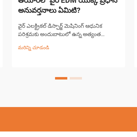
తయారీలో వైర్ EDM యొక్క ప్రధాన
అనువర్తనాలు ఏమిటి?
వైర్ ఎలక్ట్రికల్ డిస్చార్జ్ మెషినింగ్ ఆధునిక
పరిశ్రమకు అందుబాటులో ఉన్న అత్యంత
ఖచ్చితమైన మరియు బహుముఖ తయారీ
మరిన్ని చూడండి
ప్రక్రియలలో ఒకటి. ఈ అధునాతన మెషినింగ్
సాంకేతికత పలుచని వైర్ ఎలక్ట్రోడ్ మరియు పని
ముక్క మధ్య ఎలక్ట్రికల్ డిస్చార్జ్‌లను
ఉపయోగిస్తుంది...