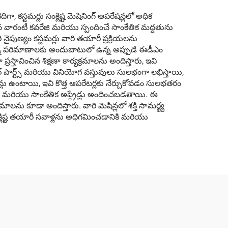
్టమర్లు సంక్లిష్ట మెషినింగ్ ఆపరేషన్లలో అధిక
ైన వారంటీ కవరేజి మరియు స్పందించే సాంకేతిక మద్దతును
నైపుణ్యం కస్టమర్లు వారి తయారీ ప్రక్రియలను
ి పరిమాణాలకు అందుబాటులో ఉన్న అప్పుడే ఈడీఎం
స్తావించిన శిక్షణా కార్యక్రమాలను అందిస్తారు, ఇవి
ేర్ పార్ట్స్ మరియు వినియోగ వస్తువులు సులభంగా లభిస్తాయి,
ు ఉంటాయి, ఇవి కొత్త ఆపరేటర్లకు నేర్చుకోవడం సులభతరం
్లు మరియు సాంకేతిక అప్గ్రేడ్లు అందించబడతాయి. ఈ
ను కూడా అందిస్తారు. వారి మెషిన్లలో శక్తి సామర్థ్య
ంక్లిష్ట తయారీ సవాళ్లను అధిగమించడానికి మరియు