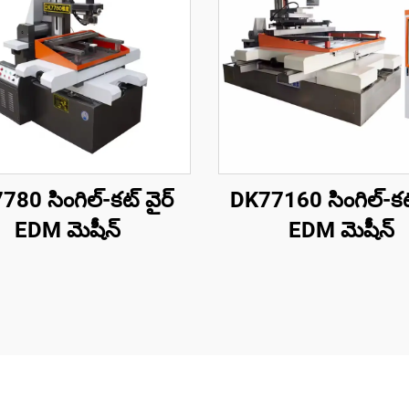
80 సింగిల్-కట్ వైర్
DK77160 సింగిల్-కట్
EDM మెషీన్
EDM మెషీన్