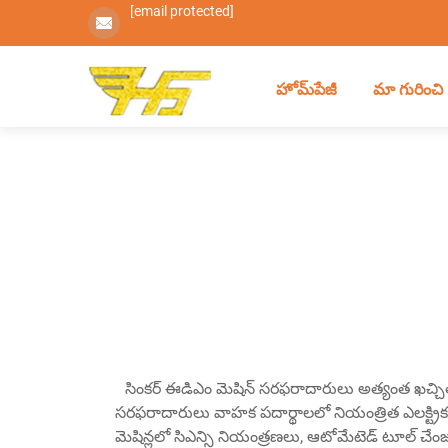
[email protected]
హోమ్‌పేజీ
మా గురించి
సింకర్ ఈడిఎం మెషిన్ సరఫరాదారులు అత్యంత ఖచ్చితమై
సరఫరాదారులు వాహక పదార్థాలలో నియంత్రిత ఎలక్ట్రికల్ 
మెషిన్లలో సిఎన్సి నియంత్రణలు, ఆటోమేటెడ్ టూల్ చేంజర్