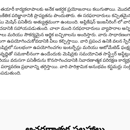
ీ కార్యకలాపాలకు అనేక ఆకర్షక ప్రయోజనాలు కలుగుతాయి. మొదటిదిగా, కస
ాంకేతిక పరిజ్ఞానానికి ప్రాప్యతను పొందుతారు. ఈ సరఫరాదారులు కచ్చితమ
ెషిన్ పనితీరు అత్యుత్తమంగా ఉంటుంది. అప్లికేషన్ ఇంజనీరింగ్ లో వారి 
చడానికి సహాయపడుతుంది. చాలా మంది సరఫరాదారులు వ్యాపారాల అన్న
ాలు మరియు సౌకర్యమైన ఆర్థిక ఐచ్ఛికాలను అందిస్తారు. వారు సాధారణంగా ప్ర
్టంగా ఉపయోగించుకోవడానికి వీలు కల్పిస్తాయి. వారి ప్రపంచ ఉనికి వలన స్ప
షిన్లలో సులభంగా ఉపయోగించగల ఇంటర్ఫేస్లు మరియు ఆటోమేటెడ్ ఫంక్షన్ల
వృద్ధితో సమకాలీనంగా ఉండేందుకు మెషిన్లకు సమయోచిత సాఫ్ట్వేర్ అప్డేట
ు వరుసగా పనితీరును కొనసాగించడానికి నివారణాత్మక పరిరక్షణ కార్యక్రమాల
ర్యావరణ ప్రభావాన్ని తగ్గిస్తాయి. వారి పారిశ్రామిక అనుభవం కస్టమర్లు స
పడుతుంది.
ఆచరణాత్మక సలహాలు