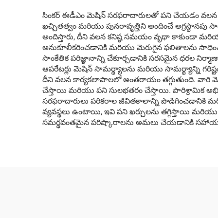
సింకర్ ఈడీఎం మెషిన్ సరఫరాదారులతో పని చేయడం వలన తయార
ఖచ్చితత్వం మరియు పునరావృత్తిని అందించే అగ్రస్థానపు స
అందిస్తారు, దీని వలన కనిష్ఠ సమయం వృథా కాకుండా మరియు మ
అనుకూలీకరించడానికి మరియు మెరుగైన ఫలితాలను సాధిం
సాంకేతిక పరిజ్ఞానాన్ని చేకూర్చడానికి సరసమైన ధరల నిర్మాణ
ఆపరేటర్లు మెషిన్ సామర్థ్యాలను మరియు సామర్థ్యాన్ని గరిష
దీని వలన కార్యకలాపాలలో అంతరాయం తగ్గుతుంది. వారి మె
చేస్తాయి మరియు పని సులభతరం చేస్తాయి. పారిశ్రామిక అభి
సరఫరాదారులు పరికరాల జీవితకాలాన్ని పొడిగించడానికి మరియ
వ్యవస్థలు ఉంటాయి, ఇవి పని ఖర్చులను తగ్గిస్తాయి మరియు ప
సమర్థవంతమైన పరిష్కారాలను అమలు చేయడానికి సహాయ