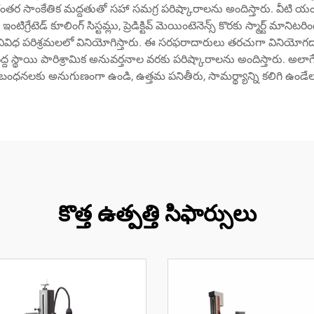
 నిరంతర సాంకేతిక మద్దతుతో సహా సమగ్ర పరిష్కారాలను అందిస్తారు. వీట
నికి ఇంటిగ్రేటెడ్ కూలింగ్ సిస్టమ్లు, ప్రెడిక్టివ్ మెయింటెనెన్స్ కొరకు స్మార
ివిధ పరిశ్రమలలో వినియోగిస్తారు. ఈ సరఫరాదారులు తరచుగా వినియోగదా
 పెద్ద స్థాయి పారిశ్రామిక అనువర్తనాల వరకు పరిష్కారాలను అందిస్తారు. 
ంధనలకు అనుగుణంగా ఉండి, ఉత్తమ పనితీరు, సామర్థ్యాన్ని కలిగి ఉండేలా ని
కొత్త ఉత్పత్తి సిఫార్సులు