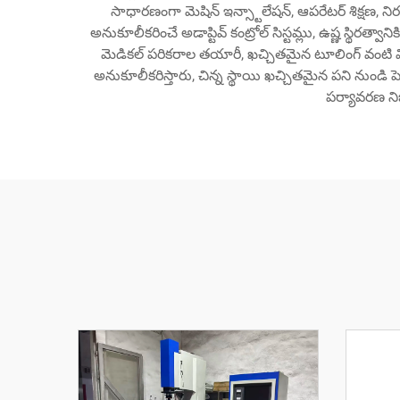
సాధారణంగా మెషిన్ ఇన్స్టాలేషన్, ఆపరేటర్ శిక్షణ,
అనుకూలీకరించే అడాప్టివ్ కంట్రోల్ సిస్టమ్లు, ఉష్ణ స్థిరత్వా
మెడికల్ పరికరాల తయారీ, ఖచ్చితమైన టూలింగ్ వంటి వ
అనుకూలీకరిస్తారు, చిన్న స్థాయి ఖచ్చితమైన పని నుండి
పర్యావరణ నిబ