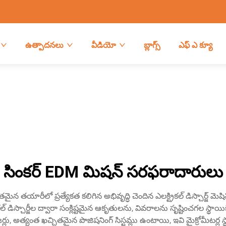
ఉత్పాదనలు
వీడియో
బ్లాగ్స్
ఎఫ్ ఎ క్యూ
సింకర్ EDM మిషన్ సరఫరాదారులు
న తయారీలో ప్రత్యేకత కలిగిన అభివృద్ధి చెందిన ఎలక్ట్రికల్ డిస్చార్జ్ 
డిస్చార్జీల ద్వారా సంక్లిష్టమైన ఆకృతులను, వివరాలను సృష్టించగల స్థాయి
లు, అత్యంత ఖచ్చితమైన పొజిషనింగ్ సిస్టమ్లు ఉంటాయి, ఇవి మైక్రోమీటర్ల స