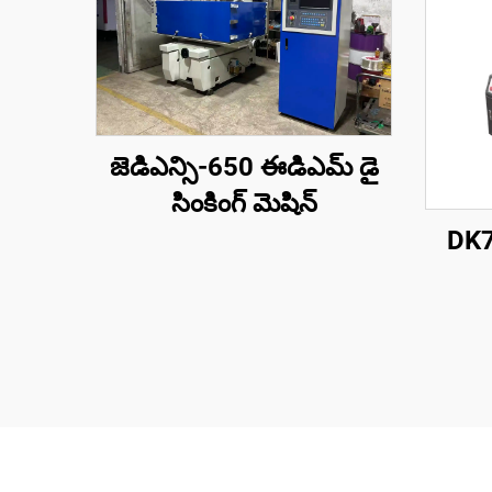
జెడిఎన్సి-650 ఈడిఎమ్ డై
సింకింగ్ మెషిన్
DK77