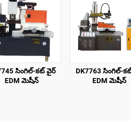
45 సింగిల్-కట్ వైర్
DK7763 సింగిల్-కట్
EDM మెషీన్
EDM మెషీన్