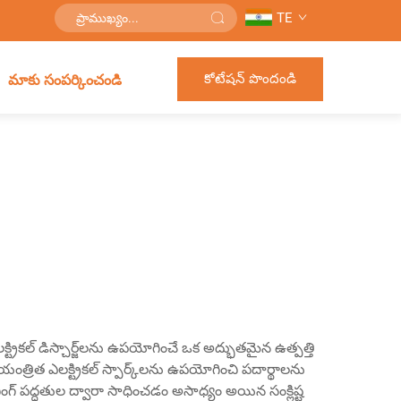
TE
కోటేషన్ పొందండి
మాకు సంపర్కించండి
ట్రికల్ డిస్చార్జ్‌లను ఉపయోగించే ఒక అద్భుతమైన ఉత్పత్తి
ియంత్రిత ఎలక్ట్రికల్ స్పార్క్‌లను ఉపయోగించి పదార్థాలను
ినింగ్ పద్ధతుల ద్వారా సాధించడం అసాధ్యం అయిన సంక్లిష్ట