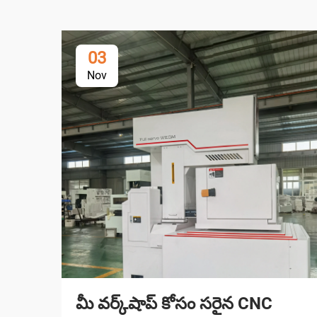
03
Nov
మీ వర్క్‌షాప్ కోసం సరైన CNC