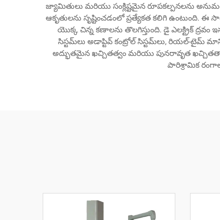
జ్యామితులు మరియు సంక్లిష్టమైన రూపకల్పనలను అనుమతి
ఆకృతులను సృష్టించడంలో ప్రత్యేకత కలిగి ఉంటుంది. ఈ సాంకేతి
యొక్క చిన్న కణాలను తొలగిస్తుంది. డై ఎలక్ట్రిక్ ద్
సిస్టమ్‌లు అడాప్టివ్ కంట్రోల్ సిస్టమ్‌లు, రియల్-టైమ
అద్భుతమైన ఖచ్చితత్వం మరియు పునరావృత ఖచ్చితత్వాన
పారిశ్రామిక రం