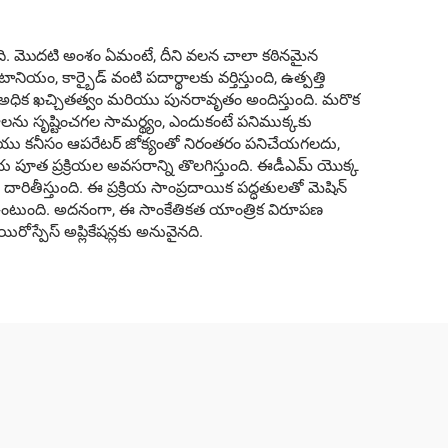
్తుంది. మొదటి అంశం ఏమంటే, దీని వలన చాలా కఠినమైన
నియం, కార్బైడ్ వంటి పదార్థాలకు వర్తిస్తుంది, ఉత్పత్తి
ు అధిక ఖచ్చితత్వం మరియు పునరావృతం అందిస్తుంది. మరొక
ాలను సృష్టించగల సామర్థ్యం, ఎందుకంటే పనిముక్కకు
ి మరియు కనీసం ఆపరేటర్ జోక్యంతో నిరంతరం పనిచేయగలదు,
 పూత ప్రక్రియల అవసరాన్ని తొలగిస్తుంది. ఈడీఎమ్ యొక్క
దారితీస్తుంది. ఈ ప్రక్రియ సాంప్రదాయిక పద్ధతులతో మెషిన్
ి ఉంటుంది. అదనంగా, ఈ సాంకేతికత యాంత్రిక విరూపణ
ోస్పేస్ అప్లికేషన్లకు అనువైనది.