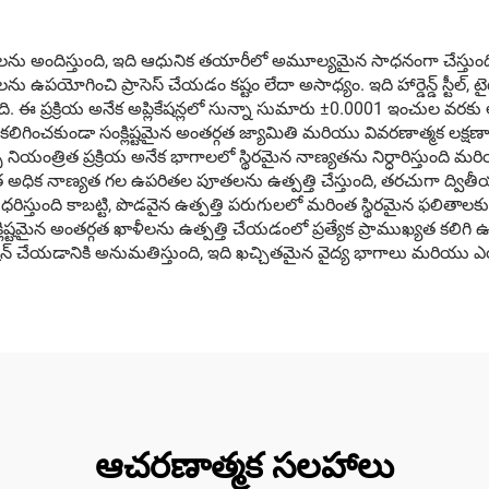
 ప్రయోజనాలను అందిస్తుంది, ఇది ఆధునిక తయారీలో అమూల్యమైన సాధనంగా చేస
ఉపయోగించి ప్రాసెస్ చేయడం కష్టం లేదా అసాధ్యం. ఇది హార్డెన్డ్ స్టీల్, టైటా
. ఈ ప్రక్రియ అనేక అప్లికేషన్లలో సున్నా సుమారు ±0.0001 ఇంచుల వరక
 కలిగించకుండా సంక్లిష్టమైన అంతర్గత జ్యామితి మరియు వివరణాత్మక లక్షణ
ి నియంత్రిత ప్రక్రియ అనేక భాగాలలో స్థిరమైన నాణ్యతను నిర్ధారిస్తుంద
ధిక నాణ్యత గల ఉపరితల పూతలను ఉత్పత్తి చేస్తుంది, తరచుగా ద్వితీయ
రిస్తుంది కాబట్టి, పొడవైన ఉత్పత్తి పరుగులలో మరింత స్థిరమైన ఫలితాలకు 
ష్టమైన అంతర్గత ఖాళీలను ఉత్పత్తి చేయడంలో ప్రత్యేక ప్రాముఖ్యత కలిగ
ిన్ చేయడానికి అనుమతిస్తుంది, ఇది ఖచ్చితమైన వైద్య భాగాలు మరియు ఎయిర
ఆచరణాత్మక సలహాలు