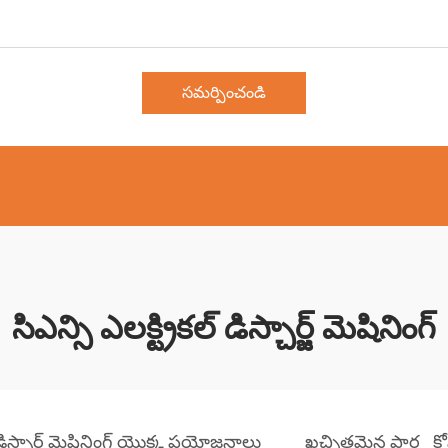
సమర్పించండి
సిఎన్సి ఎలక్ట్రికల్ డిస్చార్జ్ మెషినింగ్
్ డిస్చార్జ్ మెషినింగ్ యొక్క ప్రయోజనాలు
ఖచ్చితమైన పార్ట్ల కోస