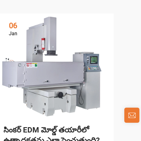
06
0
Jan
Ja
సింకర్ EDM మోల్డ్ తయారీలో
వైర
ఉత్పాదకతను ఎలా పెంచుతుంది?