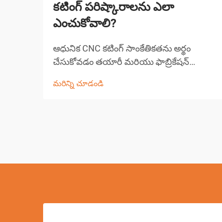
కటింగ్ పరిష్కారాలను ఎలా
ఎంచుకోవాలి?
ఆధునిక CNC కటింగ్ సాంకేతికతను అర్థం
చేసుకోవడం తయారీ మరియు ఫాబ్రికేషన్
రంగంలో CNC కటింగ్ పరిష్కారాల ద్వారా
మరిన్ని చూడండి
విప్లవాత్మక మార్పు వచ్చింది, ఖచ్చితమైన కటింగ్
పనులను వర్క్‌షాపులు ఎదుర్కొనే విధానాన్ని
మార్చివేసింది. ఈ సంక్లిష్ట వ్యవస్థలు కంప్యూటర్
కలిపి...