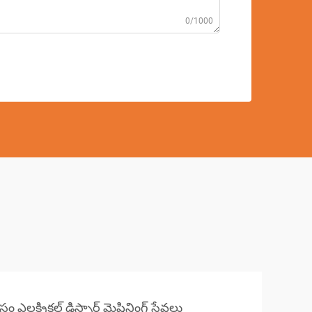
0/1000
ం ఎలక్ట్రికల్ డిస్చార్జ్ మెషినింగ్ సేవలు