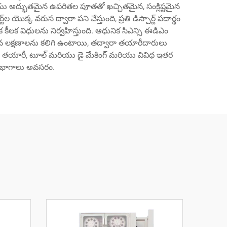
యు అద్భుతమైన ఉపరితల పూతతో ఖచ్చితమైన, సంక్లిష్టమైన
యొక్క వరుస ద్వారా పని చేస్తుంది, ప్రతి డిస్చార్జ్ పదార్థం
 కీలక విధులను నిర్వహిస్తుంది. ఆధునిక సిఎన్సి ఈడిఎం
ి చెందిన లక్షణాలను కలిగి ఉంటాయి, తద్వారా తయారీదారులు
రాల తయారీ, టూల్ మరియు డై మేకింగ్ మరియు వివిధ ఇతర
న భాగాలు అవసరం.