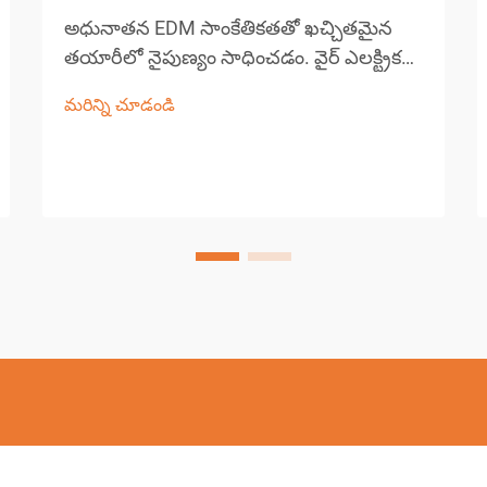
అధునాతన EDM సాంకేతికతతో ఖచ్చితమైన
తయారీలో నైపుణ్యం సాధించడం. వైర్ ఎలక్ట్రికల్
డిస్చార్జ్ మెషినింగ్ (EDM) ఆధునిక ఖచ్చితమైన
మరిన్ని చూడండి
తయారీలో ఒక ముఖ్యమైన భాగంగా ఉంది,
సంక్లిష్టమైన ఆకారాలు మరియు సంకీర్ణ డిజైన్‌లను
సృష్టించడంలో అసమానమైన సామర్థ్యాలను
అందిస్తుంది...