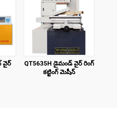
 వైర్
QT5635H డైమండ్ వైర్ రింగ్
కట్టింగ్ మెషీన్