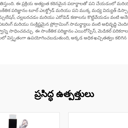
స్తుంది. ఈ ప్రక్రియ అత్యంత కఠినమైన పదార్థాలతో పని చేయడంలో మరి
క పరిజ్ఞానం టూల్ ఎలక్ట్రోడ్ మరియు పని ముక్క మధ్య విద్యుత్ డిస్చార్జ్‌ల 
రవం ఇన్సులేషన్, చల్లబరచడం మరియు ఎరోడెడ్ కణాలను కొట్టివేయడం వంటి అనేక
్ మానిటరింగ్ మరియు సంక్లిష్టమైన ప్రోగ్రామింగ్ సామర్థ్యాలు వంటి అభివృద్ధ
్ని సాధించవచ్చు. ఈ సాంకేతిక పరిజ్ఞానం ఎయిరోస్పేస్, మెడికల్ పరిక
గాలలో విస్తృతంగా ఉపయోగించబడుతుంది, అక్కడ అధిక-ఖచ్చితత్వం కలిగి
ప్రసిద్ధ ఉత్పత్తులు