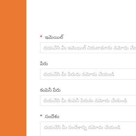
ఇమెయిల్
పేరు
కంపెనీ పేరు
సందేశం