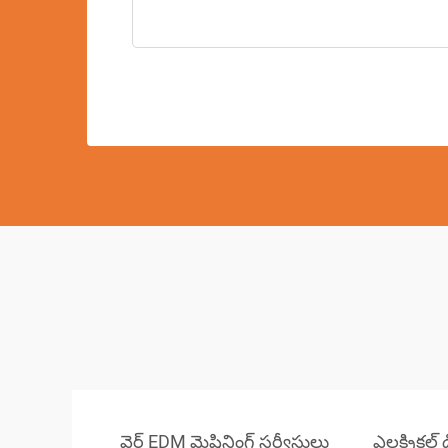
వైర్ EDM మెషినింగ్ సర్వీసులు
ఎలక్ట్రికల