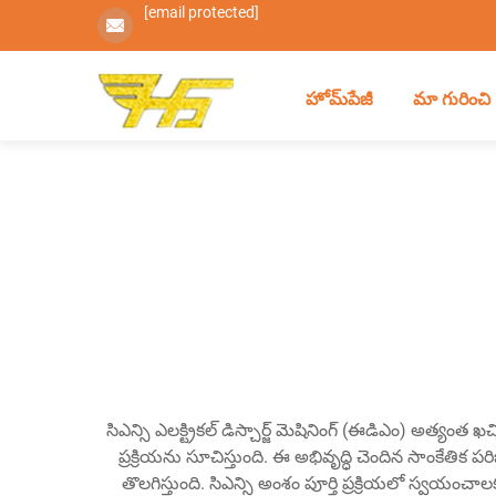
[email protected]
హోమ్‌పేజీ
మా గురించి
సిఎన్సి ఎలక్ట్రికల్ డిస్చార్జ్ మెషినింగ్ (ఈడిఎం) అత్య
ప్రక్రియను సూచిస్తుంది. ఈ అభివృద్ధి చెందిన సాంకేతిక ప
తొలగిస్తుంది. సిఎన్సి అంశం పూర్తి ప్రక్రియలో స్వయంచా