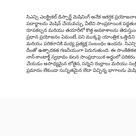
సిఎన్సి ఎలక్ట్రికల్ డిస్చార్జ్ మెషినింగ్ అనేక ఆకర్షక
పదార్థాలను మెషిన్ చేయవచ్చు, వీటిని సాంప్రదాయిక పద్ధతులను 
రూపకల్పన మరియు తయారీలో కొత్త అవకాశాలను తెరుస్తుంది
ప్రధాన ప్రయోజనం ఏమంటే, పని ముక్కపై యాంత్రిక ఒత్తిడిని
మరియు పరికరానికి మధ్య ప్రత్యక్ష సంబంధం ఉండదు. సిఎన్స
దీంతో ఉత్పాదకత గణనీయంగా పెరుగుతుంది. ఈ సాంకేతికత అ
నాన్-కాంటాక్ట్ స్వభావం వలన సాంప్రదాయిక అర్థంలో పరికరం ధ
చేయడం అసాధ్యమైన లోతైన, సన్నని రంధ్రాలు మరియు సంక్లి
ప్రమాదం లేకుండా సున్నితమైన లేదా విచ్ఛిన్న భాగాలను మెష