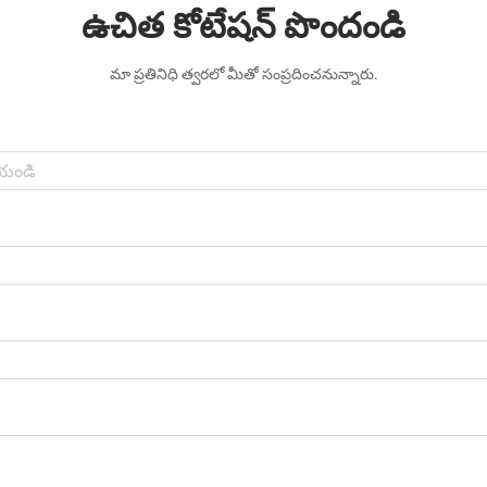
ఉచిత కోటేషన్ పొందండి
మా ప్రతినిధి త్వరలో మీతో సంప్రదించనున్నారు.