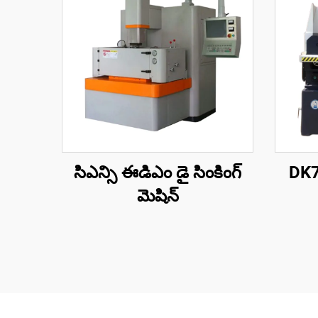
సిఎన్సి ఈడిఎం డై సింకింగ్
DK77
మెషిన్