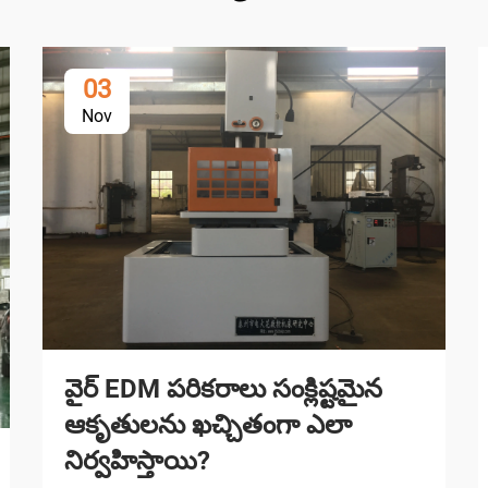
03
Nov
వైర్ EDM పరికరాలు సంక్లిష్టమైన
ఆకృతులను ఖచ్చితంగా ఎలా
నిర్వహిస్తాయి?