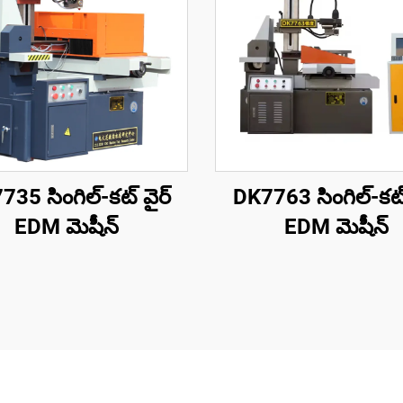
35 సింగిల్-కట్ వైర్
DK7763 సింగిల్-కట్
EDM మెషీన్
EDM మెషీన్