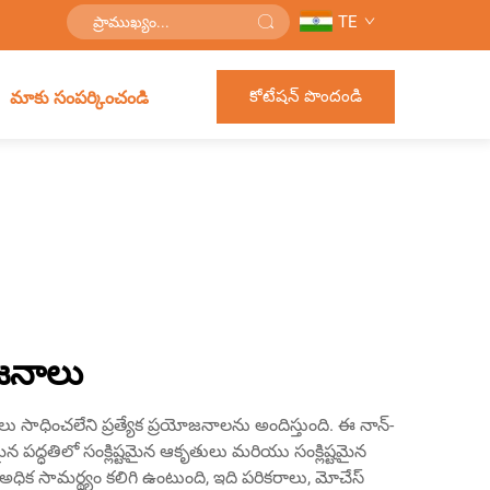
TE
కోటేషన్ పొందండి
మాకు సంపర్కించండి
యోజనాలు
తులు సాధించలేని ప్రత్యేక ప్రయోజనాలను అందిస్తుంది. ఈ నాన్-
ితమైన పద్ధతిలో సంక్లిష్టమైన ఆకృతులు మరియు సంక్లిష్టమైన
య అధిక సామర్థ్యం కలిగి ఉంటుంది, ఇది పరికరాలు, మోచేస్