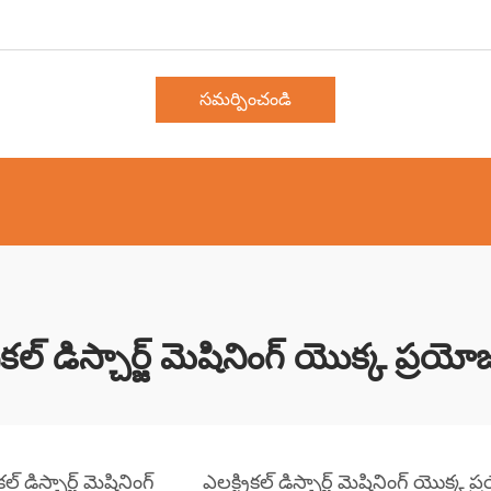
సమర్పించండి
రికల్ డిస్చార్జ్ మెషినింగ్ యొక్క ప్ర
ికల్ డిస్చార్జ్ మెషినింగ్
ఎలక్ట్రికల్ డిస్చార్జ్ మెషినింగ్ యొక్క