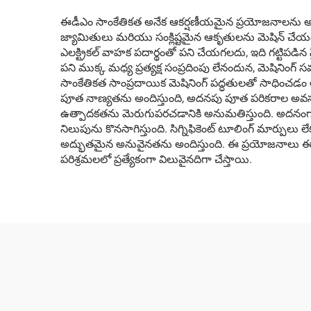
ఈడీఎం సాంకేతికత అనేక ఆకర్షణీయమైన ప్రయోజనాలను అందిస
జ్యామితులు మరియు సంక్లిష్టమైన ఆకృతులను మెషిన్ చేయడం
ఎలక్ట్రికల్ వాహక పదార్థంతో పని చేయగలదు, ఇది గట్టిపడిన 
పని ముక్క మధ్య ప్రత్యక్ష సంప్రదింపు లేనందున, మెషినింగ్
సాంకేతికత సాంప్రదాయిక మెషినింగ్ పద్ధతులతో సాధించ
పూత నాణ్యతను అందిస్తుంది, అదనపు పూత పరికరాల అవసరాన్
ఉత్పాదకతను మెరుగుపరచడానికి అనుమతిస్తుంది. అదనంగ
నిలుపును కొనసాగిస్తుంది. సిగ్నిఫికెంట్ టూలింగ్ మార్పులు
అద్భుతమైన అనువైనతను అందిస్తుంది. ఈ ప్రయోజనాలు ఈడ
పరిశ్రమలలో ప్రత్యేకంగా విలువైనదిగా చేస్తాయి.