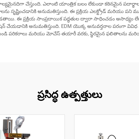
మైనదిగా చేస్తుంది. ఎలాంటి యాంత్రిక బలం లేకుండా కఠినమైన పదార్థాలన
ష్టించడానికి అనుమతిస్తుంది. ఈ ప్రక్రియ ఎలక్ట్రోడ్ మరియు పని ముక్క
డతాయి. ఈ ప్రక్రియ సాంప్రదాయిక పద్ధతుల ద్వారా సాధించడం అసాధ్యం లేదా
్ చేయడానికి అనుమతిస్తుంది. EDM యొక్క అనువర్తనాల పరంగా వివిధ పరి
ి పరికరాలు మరియు మోచేస్ తయారీ వరకు, స్థిరమైన ఫలితాలను మరియ
ప్రసిద్ధ ఉత్పత్తులు