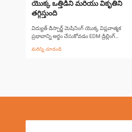
యొక్క ఒత్తిడిని మరియు వికృతిని
తగ్గిస్తుంది
విద్యుత్ డిస్చార్జ్ మెషినింగ్ యొక్క విప్లవాత్మక
ప్రభావాన్ని అర్థం చేసుకోవడం EDM డ్రిల్లింగ్
ఆధునిక తయారీ సాంకేతికతలో అత్యంత
మరిన్ని చూడండి
గణనీయమైన పురోగతులలో ఒకటిగా నిలిచింది.
ఈ సంక్లిష్టమైన మెషినింగ్ ప్రక్రియ పరిశ్రమలు
పూర్వ-...