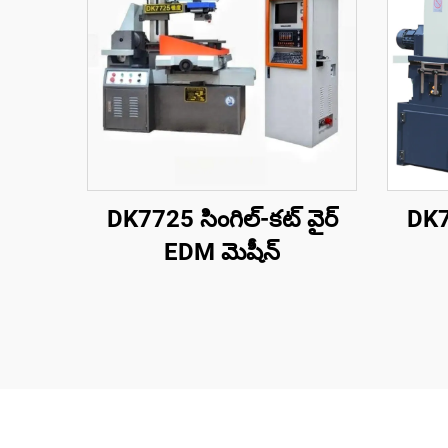
DK7725 సింగిల్-కట్ వైర్
DK77
EDM మెషీన్