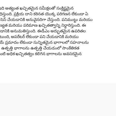
ి అత్యంత ఖచ్చితమైన సమీక్షలతో సంక్లిష్టమైన
తుంది. ప్రక్రియ దాని కఠినత యొక్క పరిగణన లేకుండా ఏ
రాసెస్ చేయడానికి అనువైనదిగా చేస్తుంది. పనిముట్టు మరియు
్యత మరియు పరిమాణ ఖచ్చితత్వాన్ని నిర్ధారిస్తుంది. ఈ
చడానికి అనుమతిస్తుంది. ఈడీఎం అద్భుతమైన ఉపరితల
ఉంటుంది, అపరేటర్ లేకుండా పని చేయడానికి మరియు
ోయే ప్రమాదం లేకుండా సున్నితమైన భాగాలలో సహనాలను
ియు ఉత్పత్తి భాగాలను ఉత్పత్తి చేయడంలో సాంకేతికత
వంటి అధిక-ఖచ్చితత్వం కలిగిన భాగాలను అవసరమైన