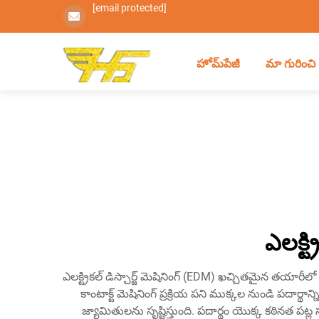
[email protected]
హోమ్‌పేజీ
మా గురించి
ఎలక్ట్
ఎలక్ట్రికల్ డిస్చార్జ్ మెషినింగ్ (EDM) ఖచ్చితమైన తయారీలో
కాంటాక్ట్ మెషినింగ్ ప్రక్రియ పని ముక్కల నుండి పదార్థా
జ్యామితులను సృష్టిస్తుంది. పదార్థం యొక్క కఠినత పట్ల