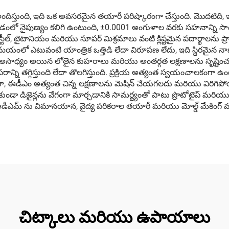
్తుంది, ఇది ఒక అవసరమైన తయారీ పరిష్కారంగా చేస్తుంది. మొదటిది, ఇద
లో నైపుణ్యం కలిగి ఉంటుంది, ±0.0001 అంగుళాల వరకు సహనాన్ని సాధిస్
స్టీల్, టైటానియం మరియు సూపర్ మిశ్రమాలు వంటి క్లిష్టమైన పదార్థాలను ప్
 సమయంలో ఎటువంటి యాంత్రిక ఒత్తిడి లేదా విరూపణ లేదు, ఇది స్థిరమైన నాణ
డం అసాధ్యం అయిన లోతైన కుహరాలు మరియు అంతర్గత లక్షణాలను సృష్టిం
ని తగ్గిస్తుంది లేదా తొలగిస్తుంది. ప్రక్రియ అత్యంత స్వయంచాలకంగా 
ా, ఈడీఎం అత్యంత చిన్న లక్షణాలను మెషిన్ చేయగలదు మరియు విరిగిప
 లేకుండా డిజైన్లను వేగంగా మార్చడానికి సామర్థ్యంతో పాటు ప్రొటోటైప్ మర
ీఎమ్ ను విమానయాన, వైద్య పరికరాల తయారీ మరియు మోల్డ్ మేకింగ్ 
చిట్కాలు మరియు ఉపాయాలు