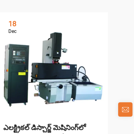
18
0
Dec
Ja
ఎలక్ట్రికల్ డిస్చార్జ్ మెషినింగ్‌లో
EDM