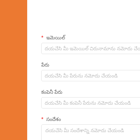
ఇమెయిల్
పేరు
కంపెనీ పేరు
సందేశం