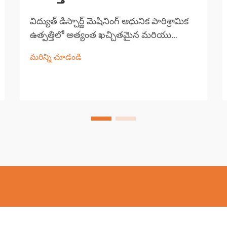
విద్యుత్ డిస్చార్జ్ మెషినింగ్ ఆధునిక పారిశ్రామిక
ఉత్పత్తిలో అత్యంత ఖచ్చితమైన మరియు
బహుముఖ ఉత్పత్తి ప్రక్రియలలో ఒకటిగా
మరిన్ని చూడండి
నిలుస్తుంది. ఈ అభివృద్ధి చెందిన మెషినింగ్ పద్ధతి
వాహక పని పదార్థాల నుండి పదార్థాన్ని
తొలగించడానికి నియంత్రిత విద్యుత్ డిస్చార్జ్‌లను
ఉపయోగిస్తుంది...