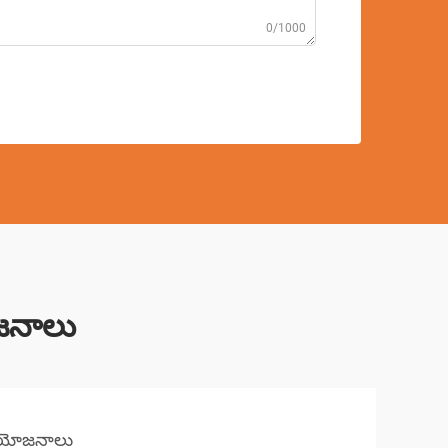
0/1000
యోజనాలు
 ప్రయోజనాలు