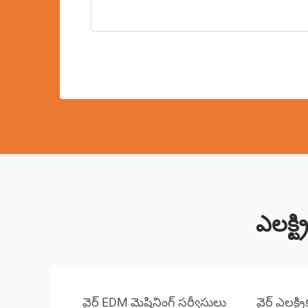
ఎలక్ట్
వైర్ EDM మెషినింగ్ సర్వీసులు
వైర్ ఎలక్ట్ర