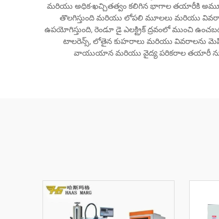
మరియు అధిక-ఖచ్చితత్వం కలిగిన భాగాల తయారీకి అమూల్య
తొలగిస్తుంది మరియు లోపలి మూలలు మరియు వివరాలను సృ
ఉపయోగిస్తుంది, రెండూ డై ఎలక్ట్రిక్ ద్రవంలో ముంచి ఉంచబ
టాలరెన్స్, లోతైన కుహరాలు మరియు వివరాలను మెషిన
వాయుయాన మరియు వైద్య పరికరాల తయారీ నుండ