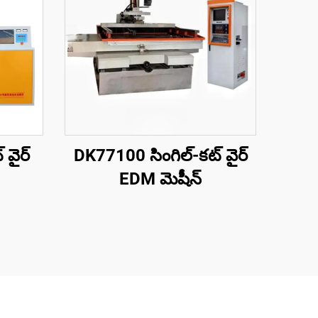
 వైర్
DK77100 సింగిల్-కట్ వైర్
EDM మెషీన్