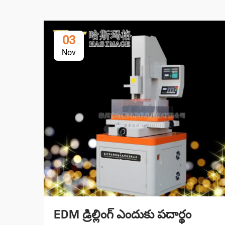
03
Nov
EDM డ్రిల్లింగ్ ఎందుకు పదార్థం