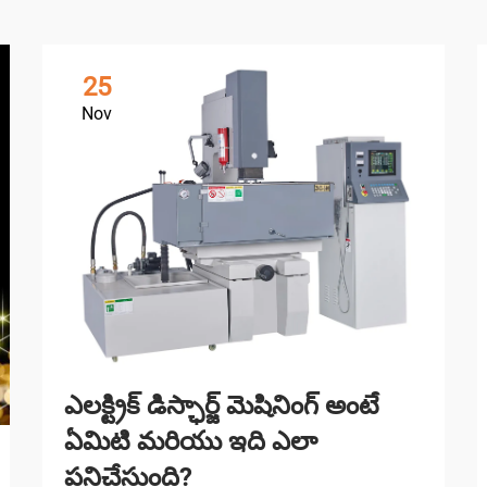
25
Nov
ఎలక్ట్రిక్ డిస్ఛార్జ్ మెషినింగ్ అంటే
ఏమిటి మరియు ఇది ఎలా
పనిచేస్తుంది?