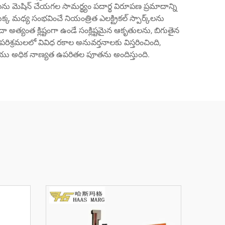
ు మెషిన్ చేయగల సామర్థ్యం పదార్థ విరూపణ ప్రమాదాన్ని
 మధ్య సంభవించే నియంత్రిత ఎలక్ట్రికల్ స్పార్క్‌లను
 అత్యంత క్లిష్టంగా ఉండే సంక్లిష్టమైన ఆకృతులను, బిగుతైన
శ్రమలలో వివిధ రకాల అనువర్తనాలకు విస్తరించింది,
ు అధిక నాణ్యత ఉపరితల పూతను అందిస్తుంది.