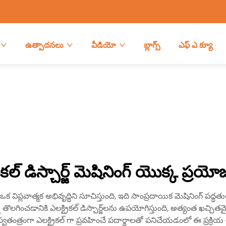
ఉత్పాదనలు
వీడియో
బ్లాగ్స్
ఎఫ్ ఎ క్యూ
రికల్ డిస్చార్జ్ మెషినింగ్ యొక్క ప్ర
 ఒక విప్లవాత్మక అభివృద్ధిని సూచిస్తుంది, ఇది సాంప్రదాయిక మెషినింగ్ పద్ధ
న్ని తొలగించడానికి ఎలక్ట్రికల్ డిస్చార్జ్‌లను ఉపయోగిస్తుంది, అత్యంత ఖచ్చ
 స్వతంత్రంగా ఎలక్ట్రికల్ గా ప్రవహించే పదార్థాలతో పనిచేయడంలో ఈ ప్రక్రి