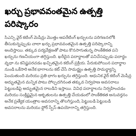
ఖర్చు ప్రభావవంతమైన ఉత్పత్తి
పరిష్కారం
సిఎన్సి వైర్ కటింగ్ మెషీన్లు మొత్తం ఆపరేటింగ్ ఖర్చులను పరిగణనలోకి
తీసుకున్నప్పుడు చాలా ఖర్చు ప్రభావవంతమైన ఉత్పత్తి పరిష్కారాన్ని
అందిస్తాయి. తక్కువ పర్యవేక్షణతో పాటు కొనసాగుతున్న సాంకేతికత పని
ఖర్చును గణనీయంగా తగ్గిస్తుంది. ఖరీదైన పదార్థాలతో పనిచేసప్పుడు పదార్థం
వృథా ను కనిష్టపరచడం ఖచ్చితమైన కటింగ్ ప్రక్రియ. పేరుకుపోయిన పదార్థాల
నుండి ఒకేసారి అనేక భాగాలను కట్ చేసే సామర్థ్యం ఉత్పత్తి సామర్థ్యాన్ని
పెంచుతుంది మరియు ప్రతి భాగం ఖర్చును తగ్గిస్తుంది. ఆధునిక వైర్ కటింగ్ మెషీన్ల
అద్భుతమైన మన్నిక పాటు పోల్చదగినంత తక్కువ నిర్వహణ అవసరాలు
పెట్టుబడిపై అద్భుతమైన రాబడిని ఇస్తాయి. వివిధ పదార్థాలను నిర్వహించడం
మరియు సంక్లిష్టమైన ఆకృతులను ఉత్పత్తి చేయడంలో సాంకేతికత అనువర్తనం
అనేక ప్రత్యేక యంత్రాల అవసరాన్ని తొలగిస్తుంది, పెట్టుబడి పెట్టుబడి
అవసరాలను మరియు ఫ్లోర్ స్పేస్ ఉపయోగాన్ని తగ్గిస్తుంది.