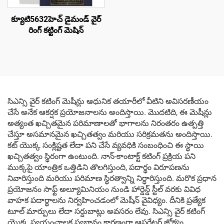
క్యూటి5632హెచ్ డైమండ్ వైర్
రింగ్ కట్టింగ్ మెషిన్
సిఎన్సి వైర్ కటింగ్ మెషీన్లు ఆధునిక తయారీలో వీటిని అవిసరణీయం
చేసే అనేక ఆకర్షక ప్రయోజనాలను అందిస్తాయి. మొదటిది, ఈ మెషీన్లు
అత్యంత ఖచ్చితమైన పరిమాణాలతో భాగాలను నిరంతరం ఉత్పత్తి
చేస్తూ అసమానమైన ఖచ్చితత్వం మరియు సరిక్రమతను అందిస్తాయి.
కట్ యొక్క సంక్లిష్టత లేదా పని చేసే వ్యవధికి సంబంధించి ఈ స్థాయి
ఖచ్చితత్వం స్థిరంగా ఉంటుంది. నాన్-కాంటాక్ట్ కటింగ్ ప్రక్రియ పని
ముక్కపై యాంత్రిక ఒత్తిడిని తొలగిస్తుంది, పదార్థం విరూపణను
నివారిస్తుంది మరియు పరిమాణ స్థిరత్వాన్ని నిర్ధారిస్తుంది. మరొక ప్రధాన
ప్రయోజనం సాఫ్ట్ అల్యూమినియం నుండి హార్డెన్డ్ స్టీల్ వరకు వివిధ
వాహక పదార్థాలను నిర్వహించడంలో మెషీన్ వైవిధ్యం. దీనికి ప్రత్యేక
టూల్ మార్పులు లేదా సర్దుబాట్లు అవసరం లేవు. సిఎన్సి వైర్ కటింగ్
యొక్క స్వయంచాలక స్వభావం కారణంగా ఆపరేటర్ జోక్యం