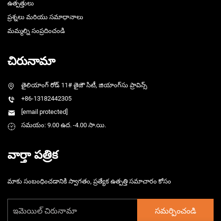
ఉత్పత్తులు
ప్రశ్నలు మరియు సమాధానాలు
మమ్మల్ని సంప్రదించండి
చిరునామా
తైలియాంగ్ రోడ్ 11# తైజౌ సిటీ, జియాంగ్‌సు ప్రావిన్స్
+86-13182442305
[email protected]
సమయం: 9.00 ఉద. -4.00 సా.యి.
వార్తా పత్రిక
మాకు సంబంధించడానికి స్వాగతం, ప్రత్యేక ఉత్పత్తి సమాచారం కోసం
సమర్పించండి