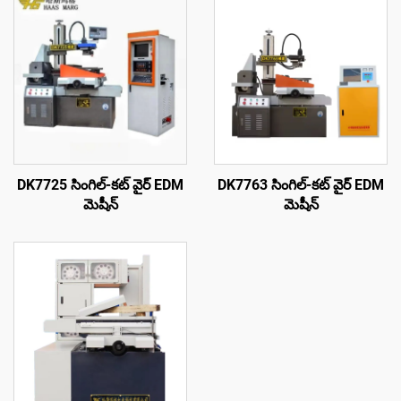
DK7725 సింగిల్-కట్ వైర్ EDM
DK7763 సింగిల్-కట్ వైర్ EDM
మెషీన్
మెషీన్