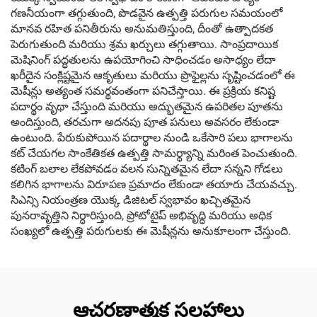
గణనీయంగా తగ్గుతుంది, పొడవైన ఉత్పత్తి పరుగుల సమయంలో
మానవ రహిత పనితీరును అనుమతిస్తుంది, దీంతో ఉత్పాదకత
పెరుగుతుంది మరియు శ్రమ ఖర్చులు తగ్గుతాయి. సాంప్రదాయిక
మెషినింగ్ పద్ధతులను ఉపయోగించి సాధించడం అసాధ్యం లేదా
ఖరీదైన సంక్లిష్టమైన ఆకృతులు మరియు ప్రొఫైల్లను సృష్టించడంలో ఈ
మెషీన్లు అత్యంత సమర్థవంతంగా పనిచేస్తాయి. ఈ ప్రక్రియ కనిష్ట
పదార్థం వృథా చేస్తుంది మరియు అద్భుతమైన ఉపరితల పూతను
అందిస్తుంది, తరచుగా అదనపు పూత పనులు అవసరం లేకుండా
ఉంటుంది. పేరుకుపోయిన పదార్థాల నుండి ఒకేసారి పలు భాగాలను
కట్ చేయగల సాంకేతికత ఉత్పత్తి సామర్థ్యాన్ని మరింత పెంచుతుంది.
కటింగ్ బలాల లేకపోవడం వలన సున్నితమైన లేదా సన్నని గోడలు
కలిగిన భాగాలను విరూపణ ప్రమాదం లేకుండా తయారు చేయవచ్చు.
సిఎన్సి నియంత్రణ యొక్క డిజిటల్ స్వభావం ఖచ్చితమైన
పునరావృత్తిని నిర్ధారిస్తుంది, ప్రోటోటైప్ అభివృద్ధి మరియు అధిక
సంఖ్యలో ఉత్పత్తి పరుగులకు ఈ మెషీన్లను అనుకూలంగా చేస్తుంది.
ఆచరణాత్మక సలహాలు