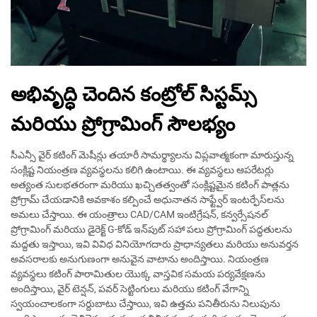
అభివృద్ధి చెందిన కంట్రోల్ సిస్టమ్స్
మరియు ప్రోగ్రామింగ్ సౌలభ్యం
సీఎన్సీ వైర్ కటింగ్ మెషీన్లు తయారీ సామర్థ్యాలను విప్లవాత్మకంగా మారుస్తున్న
సంక్లిష్ట నియంత్రణ వ్యవస్థలను కలిగి ఉంటాయి. ఈ వ్యవస్థలు ఆపరేటర్లు
అత్యంత సులభతరంగా మరియు ఖచ్చితత్వంతో సంక్లిష్టమైన కటింగ్ పాత్లను
ప్రోగ్రామ్ చేయడానికి అవకాశం కల్పించే అధునాతన సాఫ్ట్వేర్ ఇంటర్ఫేస్‌లను
అమలు చేస్తాయి. ఈ యంత్రాలు CAD/CAM ఇంటిగ్రేషన్, కన్వర్సేషనల్
ప్రోగ్రామింగ్ మరియు డైరెక్ట్ G-కోడ్ ఇన్‌పుట్ సహా పలు ప్రోగ్రామింగ్ పద్ధతులను
మద్దతు ఇస్తాయి, ఇవి వివిధ వినియోగదారు ప్రాధాన్యతలు మరియు అనువర్తన
అవసరాలకు అనుగుణంగా అనువైన వాటాను అందిస్తాయి. నియంత్రణ
వ్యవస్థలు కటింగ్ పారామితుల యొక్క వాస్తవిక సమయ పర్యవేక్షణను
అందిస్తాయి, వైర్ టెన్షన్, పవర్ సెట్టింగులు మరియు కటింగ్ వేగాన్ని
స్వయంచాలకంగా సర్దుబాటు చేస్తాయి, ఇవి ఉత్తమ పనితీరును నిలుపును