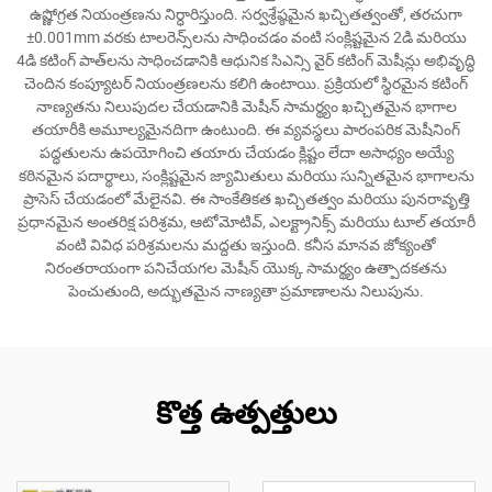
ఉష్ణోగ్రత నియంత్రణను నిర్ధారిస్తుంది. సర్వశ్రేష్ఠమైన ఖచ్చితత్వంతో, తరచుగా
±0.001mm వరకు టాలరెన్స్‌లను సాధించడం వంటి సంక్లిష్టమైన 2డి మరియు
4డి కటింగ్ పాత్‌లను సాధించడానికి ఆధునిక సిఎన్సి వైర్ కటింగ్ మెషీన్లు అభివృద్ధి
చెందిన కంప్యూటర్ నియంత్రణలను కలిగి ఉంటాయి. ప్రక్రియలో స్థిరమైన కటింగ్
నాణ్యతను నిలుపుదల చేయడానికి మెషీన్ సామర్థ్యం ఖచ్చితమైన భాగాల
తయారీకి అమూల్యమైనదిగా ఉంటుంది. ఈ వ్యవస్థలు పారంపరిక మెషీనింగ్
పద్ధతులను ఉపయోగించి తయారు చేయడం క్లిష్టం లేదా అసాధ్యం అయ్యే
కఠినమైన పదార్థాలు, సంక్లిష్టమైన జ్యామితులు మరియు సున్నితమైన భాగాలను
ప్రాసెస్ చేయడంలో మేలైనవి. ఈ సాంకేతికత ఖచ్చితత్వం మరియు పునరావృత్తి
ప్రధానమైన అంతరిక్ష పరిశ్రమ, ఆటోమోటివ్, ఎలక్ట్రానిక్స్ మరియు టూల్ తయారీ
వంటి వివిధ పరిశ్రమలను మద్దతు ఇస్తుంది. కనీస మానవ జోక్యంతో
నిరంతరాయంగా పనిచేయగల మెషీన్ యొక్క సామర్థ్యం ఉత్పాదకతను
పెంచుతుంది, అద్భుతమైన నాణ్యతా ప్రమాణాలను నిలుపును.
కొత్త ఉత్పత్తులు