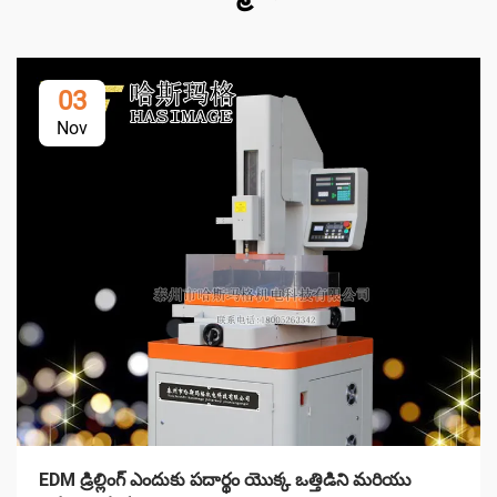
03
Nov
EDM డ్రిల్లింగ్ ఎందుకు పదార్థం యొక్క ఒత్తిడిని మరియు