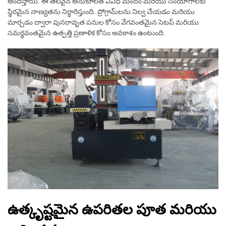
అందిస్తాయి. ఈ తెలివైన అనుకూలత వివిధ మందం మరియు సంయోగాలకు
స్థిరమైన నాణ్యతను నిర్ధారిస్తుంది. ప్రోగ్రామ్‌లను నిల్వ చేయడం మరియు
మార్చడం ద్వారా పునరావృత పనుల కోసం వేగవంతమైన సెటప్ మరియు
సమర్థవంతమైన ఉత్పత్తి ప్రణాళిక కోసం అవకాశం ఉంటుంది.
ఉత్కృష్టమైన ఉపరితల పూత మరియు