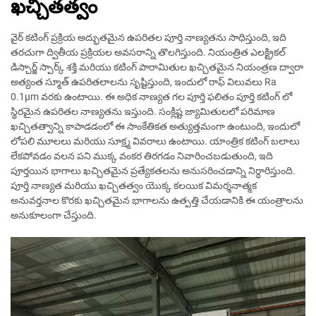
ఖచ్చితత్వం
వైర్ కటింగ్ ప్రక్రియ అద్భుతమైన ఉపరితల పూర్తి నాణ్యతను సాధిస్తుంది, ఇది
తరచుగా ద్వితీయ ప్రక్రియల అవసరాన్ని తొలగిస్తుంది. నియంత్రిత ఎలక్ట్రికల్
డిస్చార్జ్ స్పార్క్ శక్తి మరియు కటింగ్ పారామితుల ఖచ్చితమైన నియంత్రణ ద్వారా
అత్యంత స్మూత్ ఉపరితలాలను సృష్టిస్తుంది, ఇందులో రాఫ్ విలువలు Ra
0.1μm వరకు ఉంటాయి. ఈ అధిక నాణ్యత గల పూర్తి ఫలితం పూర్తి కటింగ్ లో
స్థిరమైన ఉపరితల నాణ్యతను ఇస్తుంది. సంక్లిష్ట జ్యామితులలో పరిమాణ
ఖచ్చితత్వాన్ని కాపాడడంలో ఈ సాంకేతికత అత్యుత్తమంగా ఉంటుంది, ఇందులో
లోపలి మూలలు మరియు సూక్ష్మ వివరాలు ఉంటాయి. యాంత్రిక కటింగ్ బలాలు
లేకపోవడం వలన పని ముక్క వంకర తిరగడం నివారించబడుతుంది, ఇది
పూర్తయిన భాగాలు ఖచ్చితమైన ప్రత్యేకతలను అనుసరించడాన్ని నిర్ధారిస్తుంది.
పూర్తి నాణ్యత మరియు ఖచ్చితత్వం యొక్క కలయిక విమర్శనాత్మక
అనువర్తనాల కొరకు ఖచ్చితమైన భాగాలను ఉత్పత్తి చేయడానికి ఈ యంత్రాలను
అనుకూలంగా చేస్తుంది.