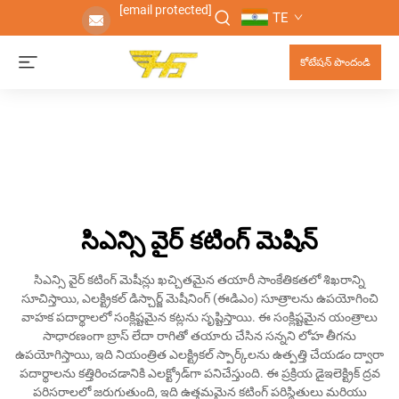
[email protected]
TE
కోటేషన్ పొందండి
సిఎన్సి వైర్ కటింగ్ మెషిన్
సిఎన్సి వైర్ కటింగ్ మెషీన్లు ఖచ్చితమైన తయారీ సాంకేతికతలో శిఖరాన్ని
సూచిస్తాయి, ఎలక్ట్రికల్ డిస్చార్జ్ మెషీనింగ్ (ఈడిఎం) సూత్రాలను ఉపయోగించి
వాహక పదార్థాలలో సంక్లిష్టమైన కట్లను సృష్టిస్తాయి. ఈ సంక్లిష్టమైన యంత్రాలు
సాధారణంగా బ్రాస్ లేదా రాగితో తయారు చేసిన సన్నని లోహ తీగను
ఉపయోగిస్తాయి, ఇది నియంత్రిత ఎలక్ట్రికల్ స్పార్క్‌లను ఉత్పత్తి చేయడం ద్వారా
పదార్థాలను కత్తిరించడానికి ఎలక్ట్రోడ్‌గా పనిచేస్తుంది. ఈ ప్రక్రియ డైఇలెక్ట్రిక్ ద్రవ
పరిసరాలలో జరుగుతుంది, ఇది ఉత్తమమైన కటింగ్ పరిస్థితులు మరియు