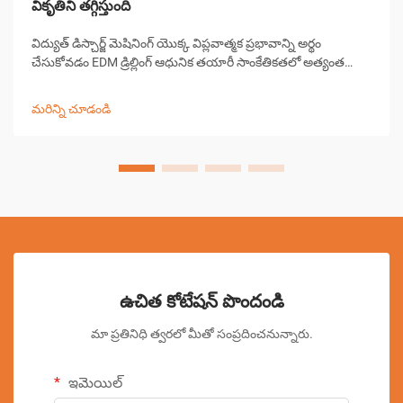
వికృతిని తగ్గిస్తుంది
విద్యుత్ డిస్చార్జ్ మెషినింగ్ యొక్క విప్లవాత్మక ప్రభావాన్ని అర్థం
చేసుకోవడం EDM డ్రిల్లింగ్ ఆధునిక తయారీ సాంకేతికతలో అత్యంత
గణనీయమైన పురోగతులలో ఒకటిగా నిలిచింది. ఈ సంక్లిష్టమైన
మెషినింగ్ ప్రక్రియ పరిశ్రమలు పూర్వ-...
మరిన్ని చూడండి
ఉచిత కోటేషన్ పొందండి
మా ప్రతినిధి త్వరలో మీతో సంప్రదించనున్నారు.
ఇమెయిల్