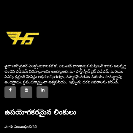
తైజౌ హార్స్‌మార్గ్ ఎలక్ట్రోమెకానికల్ కో. లిమిటెడ్ పారిశ్రామిక మషినింగ్ కొరకు అభివృద్ధి
చెందిన ఎడిఎమ్ పరిష్కారాలను అందిస్తుంది. మా ఫాస్ట్-స్పీడ్ వైర్ ఎడిఎమ్ మరియు
సిఎన్సి డ్రిల్లింగ్ మెషిన్లు అధిక ఖచ్చితత్వం, నమ్మకమైనతనం మరియు సామర్థ్యాన్ని
అందిస్తాయి. ప్రపంచవ్యాప్తంగా విశ్వసనీయం. ఇప్పుడు ధరల వివరాలను కోరండి.
ఉపయోగకరమైన లింకులు
మాకు సంబంధించినది