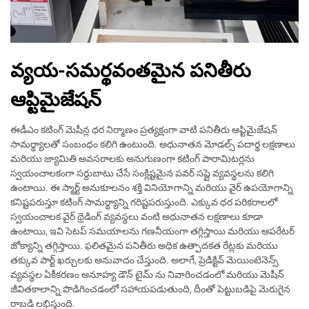
వ్యయ-సమర్థవంతమైన పనితీరు
ఆప్టిమైజేషన్
ఈడీఎం కటింగ్ మెషీన్ల ధర నిర్మాణం ప్రత్యక్షంగా వాటి పనితీరు ఆప్టిమైజేషన్
సామర్థ్యాలతో సంబంధం కలిగి ఉంటుంది. అధునాతన మోడల్స్ పదార్థ లక్షణాలు
మరియు జ్యామితి అవసరాలకు అనుగుణంగా కటింగ్ పారామిటర్లను
స్వయంచాలకంగా సర్దుబాటు చేసే సంక్లిష్టమైన పవర్ సప్లై వ్యవస్థలను కలిగి
ఉంటాయి. ఈ స్మార్ట్ అనుకూలనం శక్తి వినియోగాన్ని మరియు వైర్ ఉపయోగాన్ని
కనిష్టపరుస్తూ కటింగ్ సామర్థ్యాన్ని గరిష్టపరుస్తుంది. ఎక్కువ ధర పరికరాలలో
స్వయంచాలక వైర్ థ్రెడింగ్ వ్యవస్థలు వంటి అధునాతన లక్షణాలు కూడా
ఉంటాయి, ఇవి సెటప్ సమయాలను గణనీయంగా తగ్గిస్తాయి మరియు ఆపరేటర్
జోక్యాన్ని తగ్గిస్తాయి. ఫలితమైన పనితీరు అధిక ఉత్పాదకత రేట్లకు మరియు
తక్కువ పార్ట్ ఖర్చులకు అనువాదం చేస్తుంది. అలాగే, ప్రెడిక్టివ్ మెయింటెనెన్స్
వ్యవస్థల ఏకీకరణం అనూహ్య డౌన్ టైమ్ ను నివారించడంలో మరియు మెషీన్
జీవితకాలాన్ని పొడిగించడంలో సహాయపడుతుంది, దీంతో పెట్టుబడిపై మెరుగైన
రాబడి లభిస్తుంది.