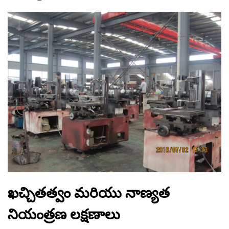
ఖచ్చితత్వం మరియు నాణ్యత
నియంత్రణ లక్షణాలు