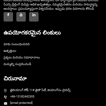
చెందిన ఎడిఎమ్ పరిష్కారాలను అందిస్తుంది. మా ఫాస్ట్-స్పీడ్ వైర్ ఎడిఎమ్ మరియు
సిఎన్సి డ్రిల్లింగ్ మెషిన్లు అధిక ఖచ్చితత్వం, నమ్మకమైనతనం మరియు సామర్థ్యాన్ని
అందిస్తాయి. ప్రపంచవ్యాప్తంగా విశ్వసనీయం. ఇప్పుడు ధరల వివరాలను కోరండి.
ఉపయోగకరమైన లింకులు
మాకు సంబంధించినది
ఉత్పత్తులు
ప్రశ్నలు మరియు సమాధానాలు
మమ్మల్ని సంప్రదించండి
చిరునామా
తైలియాంగ్ రోడ్ 11# తైజౌ సిటీ, జియాంగ్‌సు ప్రావిన్స్
+86-13182442305
[email protected]