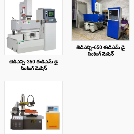
జెడిఎన్సి-650 ఈడిఎమ్ డై
సింకింగ్ మెషిన్
జెడిఎన్సి-350 ఈడిఎమ్ డై
సింకింగ్ మెషిన్