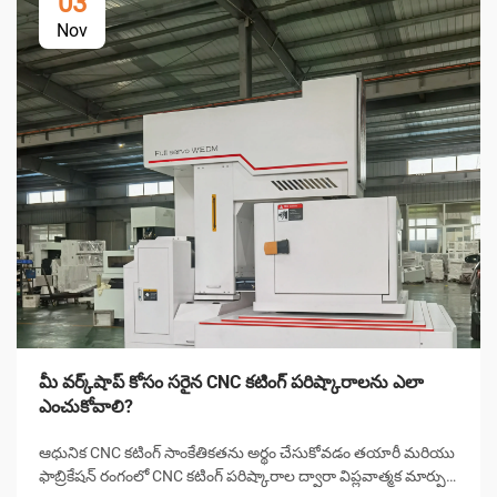
03
Nov
మీ వర్క్‌షాప్ కోసం సరైన CNC కటింగ్ పరిష్కారాలను ఎలా
ఎంచుకోవాలి?
ఆధునిక CNC కటింగ్ సాంకేతికతను అర్థం చేసుకోవడం తయారీ మరియు
ఫాబ్రికేషన్ రంగంలో CNC కటింగ్ పరిష్కారాల ద్వారా విప్లవాత్మక మార్పు