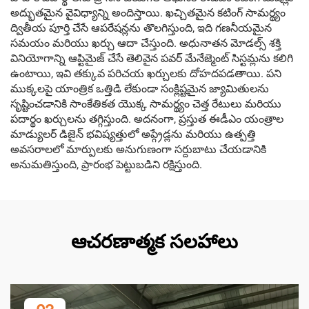
అద్భుతమైన వైవిధ్యాన్ని అందిస్తాయి. ఖచ్చితమైన కటింగ్ సామర్థ్యం
ద్వితీయ పూర్తి చేసే ఆపరేషన్లను తొలగిస్తుంది, ఇది గణనీయమైన
సమయం మరియు ఖర్చు ఆదా చేస్తుంది. అధునాతన మోడల్స్ శక్తి
వినియోగాన్ని ఆప్టిమైజ్ చేసే తెలివైన పవర్ మేనేజ్మెంట్ సిస్టమ్లను కలిగి
ఉంటాయి, ఇవి తక్కువ పరిచయ ఖర్చులకు దోహదపడతాయి. పని
ముక్కలపై యాంత్రిక ఒత్తిడి లేకుండా సంక్లిష్టమైన జ్యామితులను
సృష్టించడానికి సాంకేతికత యొక్క సామర్థ్యం చెత్త రేటులు మరియు
పదార్థం ఖర్చులను తగ్గిస్తుంది. అదనంగా, ప్రస్తుత ఈడీఎం యంత్రాల
మాడ్యులర్ డిజైన్ భవిష్యత్తులో అప్గ్రేడ్లను మరియు ఉత్పత్తి
అవసరాలలో మార్పులకు అనుగుణంగా సర్దుబాటు చేయడానికి
అనుమతిస్తుంది, ప్రారంభ పెట్టుబడిని రక్షిస్తుంది.
ఆచరణాత్మక సలహాలు