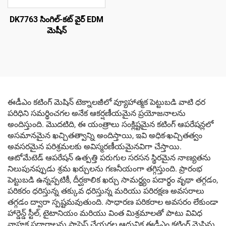
DK7763 సింగిల్-కట్ వైర్ EDM
మెషీన్
ఈడీఎం కటింగ్ మెషిన్ టెక్నాలజీలో వ్యూహాత్మక పెట్టుబడి వాటి ధర
పరిధిని సమర్థించగల అనేక ఆకర్షణీయమైన ప్రయోజనాలను
అందిస్తుంది. మొదటిది, ఈ యంత్రాలు సంక్లిష్టమైన కటింగ్ ఆపరేషన్లలో
అసమానమైన ఖచ్చితత్వాన్ని అందిస్తాయి, ఇవి అధిక-ఖచ్చితత్వం
అవసరమైన పరిశ్రమలకు అవిస్మరణీయమైనవిగా చేస్తాయి.
ఆటోమేటెడ్ ఆపరేషన్ ఉత్పత్తి పరుగుల సరసన స్థిరమైన నాణ్యతను
నిలుపునప్పుడు శ్రమ ఖర్చులను గణనీయంగా తగ్గిస్తుంది. ప్రారంభ
పెట్టుబడి ఉన్నప్పటికీ, దీర్ఘకాలిక ఖర్చు సామర్థ్యం పదార్థం వృథా తగ్గడం,
పరికరం ధరిస్తున్న తక్కువ ధరిస్తున్న మరియు పరిరక్షణ అవసరాలు
తగ్గడం ద్వారా స్పష్టమవుతుంది. సాధారణ పరికరాల అవసరం లేకుండా
హార్డెన్డ్ స్టీల్, టైటానియం మరియు వింత మిశ్రమాలతో పాటు వివిధ
వాహక పదార్థాలను ప్రాసెస్ చేయగల ఆధునిక ఈడీఎం కటింగ్ మెషిన్లు