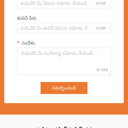
0/100
కంపెనీ పేరు
0/200
సందేశం
0/1000
సమర్పించండి