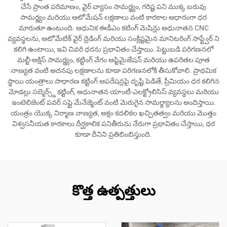
చేసే ప్రాంత పరిమాణం, వైర్ వ్యాసం సామర్థ్యం, గరిష్ట పని ముక్క బరువు
సామర్థ్యం మరియు ఆటోమేషన్ లక్షణాలు వంటి కారకాల ఆధారంగా ధర
మారుతూ ఉంటుంది. ఆధునిక ఈడీఎం కటింగ్ మెషిన్లు అధునాతన CNC
వ్యవస్థలను, ఆటోమేటిక్ వైర్ థ్రెడింగ్ మరియు సంక్లిష్టమైన మానిటరింగ్ సాఫ్ట్వేర్ ని
కలిగి ఉంటాయి, ఇవి చివరి ధరను ప్రభావితం చేస్తాయి. పెట్టుబడి పరిగణనలో
మల్టీ-అక్షిస్ సామర్థ్యం, కట్టింగ్ వేగం ఆప్టిమైజేషన్ మరియు ఉపరితల పూత
నాణ్యత వంటి అదనపు లక్షణాలను కూడా పరిగణనలోకి తీసుకోవాలి. ప్రాథమిక
స్థాయి యంత్రాలు సాధారణ కట్టింగ్ ఆపరేషన్లపై దృష్టి పెడితే, ప్రీమియం ధర కలిగిన
మోడల్లు సబ్మెర్స్డ్ కట్టింగ్, అధునాతన యాంటీ-ఎలక్ట్రోలిసిస్ వ్యవస్థలు మరియు
ఇంటెలిజెంట్ పవర్ సప్లై మేనేజ్మెంట్ వంటి మెరుగైన సామర్థ్యాలను అందిస్తాయి.
యంత్రం యొక్క నిర్మాణ నాణ్యత, అక్షం కదలికల ఖచ్చితత్వం మరియు మొత్తం
విశ్వసనీయత కారకాలు దీర్ఘకాలిక పనితీరును నేరుగా ప్రభావితం చేస్తాయి, ధర
కూడా దీనిని ప్రతిబింబిస్తుంది.
కొత్త ఉత్పత్తులు