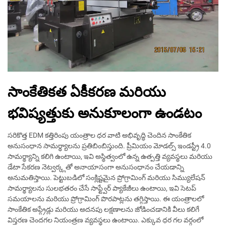
సాంకేతికత ఏకీకరణ మరియు
భవిష్యత్తుకు అనుకూలంగా ఉండటం
సరికొత్త EDM కత్తిరింపు యంత్రాల ధర వాటి అభివృద్ధి చెందిన సాంకేతిక
అనుసంధాన సామర్థ్యాలను ప్రతిబింబిస్తుంది. ప్రీమియం మోడల్స్ ఇండస్ట్రీ 4.0
సామర్థ్యాన్ని కలిగి ఉంటాయి, ఇవి అస్థిత్వంలో ఉన్న ఉత్పత్తి వ్యవస్థలు మరియు
డేటా సేకరణ నెట్వర్క్లతో అనాయాసంగా అనుసంధానం చేయడాన్ని
అనుమతిస్తాయి. పెట్టుబడిలో సంక్లిష్టమైన ప్రోగ్రామింగ్ మరియు సిమ్యులేషన్
సామర్థ్యాలను సులభతరం చేసే సాఫ్ట్వేర్ ప్యాకేజీలు ఉంటాయి, ఇవి సెటప్
సమయాలను మరియు ప్రోగ్రామింగ్ పొరపాట్లను తగ్గిస్తాయి. ఈ యంత్రాలలో
సాంకేతిక అప్గ్రేడ్లు మరియు అదనపు లక్షణాలను జోడించడానికి వీలు కలిగే
విస్తరణ చెందగల నియంత్రణ వ్యవస్థలు ఉంటాయి. ఎక్కువ ధర గల వర్గంలో