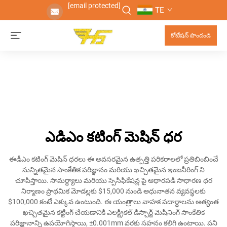
[email protected]
TE
కోటేషన్ పొందండి
ఎడిఎం కటింగ్ మెషిన్ ధర
ఈడీఎం కటింగ్ మెషిన్ ధరలు ఈ అవసరమైన ఉత్పత్తి పరికరాలలో ప్రతిబింబించే
సున్నితమైన సాంకేతిక పరిజ్ఞానం మరియు ఖచ్చితమైన ఇంజనీరింగ్ ని
చూపిస్తాయి. సామర్థ్యాలు మరియు స్పెసిఫికేషన్ల పై ఆధారపడి సాధారణ ధర
నిర్మాణం ప్రాథమిక మోడల్లకు $15,000 నుండి అధునాతన వ్యవస్థలకు
$100,000 కంటే ఎక్కువ ఉంటుంది. ఈ యంత్రాలు వాహక పదార్థాలను అత్యంత
ఖచ్చితమైన కట్టింగ్ చేయడానికి ఎలక్ట్రికల్ డిస్చార్జ్ మెషినింగ్ సాంకేతిక
పరిజ్ఞానాన్ని ఉపయోగిస్తాయి, ±0.001mm వరకు సహనం కలిగి ఉంటాయి. పని