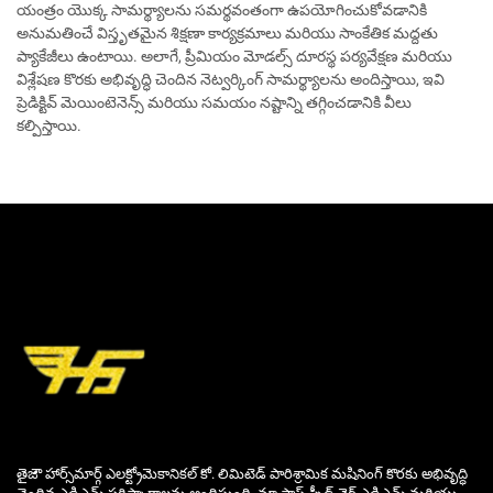
యంత్రం యొక్క సామర్థ్యాలను సమర్థవంతంగా ఉపయోగించుకోవడానికి
అనుమతించే విస్తృతమైన శిక్షణా కార్యక్రమాలు మరియు సాంకేతిక మద్దతు
ప్యాకేజీలు ఉంటాయి. అలాగే, ప్రీమియం మోడల్స్ దూరస్థ పర్యవేక్షణ మరియు
విశ్లేషణ కొరకు అభివృద్ధి చెందిన నెట్వర్కింగ్ సామర్థ్యాలను అందిస్తాయి, ఇవి
ప్రెడిక్టివ్ మెయింటెనెన్స్ మరియు సమయం నష్టాన్ని తగ్గించడానికి వీలు
కల్పిస్తాయి.
తైజౌ హార్స్‌మార్గ్ ఎలక్ట్రోమెకానికల్ కో. లిమిటెడ్ పారిశ్రామిక మషినింగ్ కొరకు అభివృద్ధి