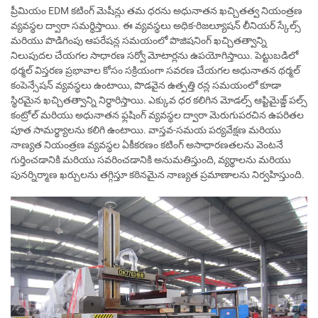
ప్రీమియం EDM కటింగ్ మెషీన్లు తమ ధరను అధునాతన ఖచ్చితత్వ నియంత్రణ
వ్యవస్థల ద్వారా సమర్థిస్తాయి. ఈ వ్యవస్థలు అధిక-రిజల్యూషన్ లీనియర్ స్కేల్స్
మరియు పొడిగింపు ఆపరేషన్ల సమయంలో పొజిషనింగ్ ఖచ్చితత్వాన్ని
నిలుపుదల చేయగల సాధారణ సర్వో మోటార్లను ఉపయోగిస్తాయి. పెట్టుబడిలో
థర్మల్ విస్తరణ ప్రభావాల కోసం సక్రియంగా సవరణ చేయగల అధునాతన థర్మల్
కంపెన్సేషన్ వ్యవస్థలు ఉంటాయి, పొడవైన ఉత్పత్తి రన్ల సమయంలో కూడా
స్థిరమైన ఖచ్చితత్వాన్ని నిర్ధారిస్తాయి. ఎక్కువ ధర కలిగిన మోడల్స్ ఆప్టిమైజ్డ్ పల్స్
కంట్రోల్ మరియు అధునాతన ఫ్లషింగ్ వ్యవస్థల ద్వారా మెరుగుపరచిన ఉపరితల
పూత సామర్థ్యాలను కలిగి ఉంటాయి. వాస్తవ-సమయ పర్యవేక్షణ మరియు
నాణ్యత నియంత్రణ వ్యవస్థల ఏకీకరణం కటింగ్ అసాధారణతలను వెంటనే
గుర్తించడానికి మరియు సవరించడానికి అనుమతిస్తుంది, వ్యర్థాలను మరియు
పునర్నిర్మాణ ఖర్చులను తగ్గిస్తూ కఠినమైన నాణ్యత ప్రమాణాలను నిర్వహిస్తుంది.