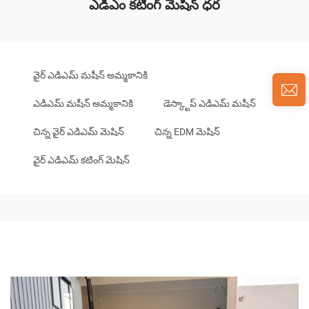
ఎడిఎం కటింగ్ మెషిన్ ధర
వైర్ ఎడిఎమ్ మషీన్ అమ్మకానికి
ఎడిఎమ్ మషీన్ అమ్మకానికి
డెస్క్టాప్ ఎడిఎమ్ మషీన్
చిన్న వైర్ ఎడిఎమ్ మెషిన్
చిన్న EDM మెషిన్
వైర్ ఎడిఎమ్ కటింగ్ మెషిన్