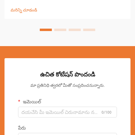
వచ్చింది, ఖచ్చితమైన కటింగ్ పనులను వర్క్‌షాపులు ఎదుర్కొనే
విధానాన్ని మార్చివేసింది. ఈ సంక్లిష్ట వ్యవస్థలు కంప్యూటర్ కలిపి...
మరిన్ని చూడండి
ఉచిత కోటేషన్ పొందండి
మా ప్రతినిధి త్వరలో మీతో సంప్రదించనున్నారు.
ఇమెయిల్
0/100
పేరు