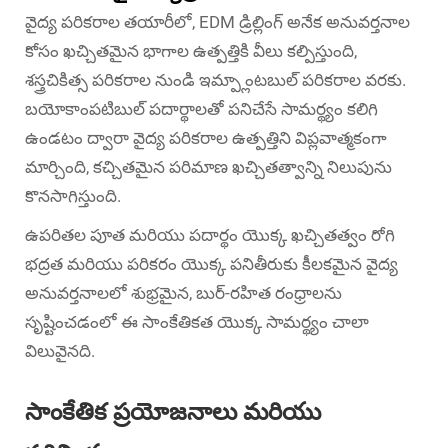
వైద్య పరికరాల తయారీలో, EDM డ్రిల్లింగ్ అనేక అనువర్తనాల
కోసం ఖచ్చితమైన భాగాల ఉత్పత్తికి వీలు కల్పిస్తుంది,
శస్త్రచికిత్స పరికరాల నుండి ఇమ్ప్లాంటబుల్ పరికరాల వరకు.
బయోకాంపటిబుల్ పదార్థాలతో పనిచేసే సామర్థ్యం కలిగి
ఉండటం ద్వారా వైద్య పరికరాల ఉత్పత్తిని విప్లవాత్మకంగా
మార్చింది, కచ్చితమైన పరిమాణ ఖచ్చితత్వాన్ని నిలుపును
కొనసాగిస్తుంది.
ఉపరితల పూత మరియు పదార్థం యొక్క ఖచ్చితత్వం రోగి
భద్రత మరియు పరికరం యొక్క పనితీరుకు కీలకమైన వైద్య
అనువర్తనాలలో శుభ్రమైన, బుర్-రహిత రంధ్రాలను
సృష్టించడంలో ఈ సాంకేతికత యొక్క సామర్థ్యం చాలా
విలువైనది.
సాంకేతిక ప్రయోజనాలు మరియు