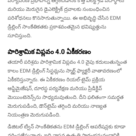
పర్యావరణ ప్రభావాన్ని తగ్గించడానికి కొత్త ఎలక్ట్రోడ్ పదార్థాలు
మరియు మెరుగైన డైఎలెక్ట్రిక్ ద్రవాలకు సంబంధించిన
పరిశోధనలు కొనసాగుతున్నాయి. ఈ అభివృద్ధి చేసిన EDM
డ్రిల్లింగ్ సాంకేతికతకు ప్రకాశవంతమైన భవిష్యత్తును
సూచిస్తుంది.
పారిశ్రామిక విప్లవం 4.0 ఏకీకరణం
తయారీ పరిశ్రమ పారిశ్రామిక విప్లవం 4.0 వైపు కదులుతున్నంత
కాలం EDM డ్రిల్లింగ్ సిస్టమ్లను స్మార్ట్ ఫ్యాక్టరీ వాతావరణంలో
ఏకీకరిస్తున్నారు. ఈ ఏకీకరణం రియల్-టైమ్ ప్రక్రియ
ఆప్టిమైజేషన్, దూరస్థ పర్యవేక్షణ మరియు ప్రిడిక్టివ్
మెయింటెనెన్స్‌ను సాధ్యమవుతుంది. దీని ఫలితంగా సమర్థత
మెరుగుపడింది, డౌన్‌టైమ్ తగ్గింది మరియు నాణ్యత
నియంత్రణ మెరుగుపడింది.
డిజిటల్ ట్విన్ సాంకేతికతను EDM డ్రిల్లింగ్ ఆపరేషన్లకు కూడా
వర్తింపజేస్తున్నారు, ఇది వాస్తవ ఉత్పత్తి ప్రారంభమవ్వడానికి