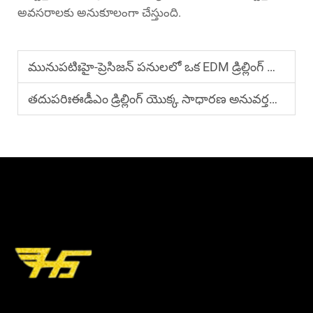
అవసరాలకు అనుకూలంగా చేస్తుంది.
మునుపటిః
హై-ప్రెసిజన్ పనులలో ఒక EDM డ్రిల్లింగ్ యంత్రం ఎలా పనిచేస్తుంది?
తదుపరిః
ఈడీఎం డ్రిల్లింగ్ యొక్క సాధారణ అనువర్తనాలు ఏమిటి?