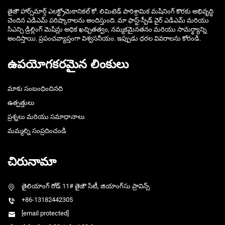
తైజౌ హార్స్‌మార్గ్ ఎలక్ట్రోమెకానికల్ కో. లిమిటెడ్ పారిశ్రామిక మషినింగ్ కొరకు అభివృద్ధి
చెందిన ఎడిఎమ్ పరిష్కారాలను అందిస్తుంది. మా ఫాస్ట్-స్పీడ్ వైర్ ఎడిఎమ్ మరియు
సిఎన్సి డ్రిల్లింగ్ మెషిన్లు అధిక ఖచ్చితత్వం, నమ్మకమైనతనం మరియు సామర్థ్యాన్ని
అందిస్తాయి. ప్రపంచవ్యాప్తంగా విశ్వసనీయం. ఇప్పుడు ధరల వివరాలను కోరండి.
ఉపయోగకరమైన లింకులు
మాకు సంబంధించినది
ఉత్పత్తులు
ప్రశ్నలు మరియు సమాధానాలు
మమ్మల్ని సంప్రదించండి
చిరునామా
తైలియాంగ్ రోడ్ 11# తైజౌ సిటీ, జియాంగ్‌సు ప్రావిన్స్
+86-13182442305
[email protected]