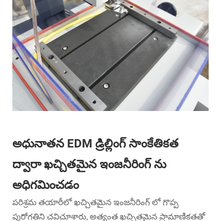
అధునాతన EDM డ్రిల్లింగ్ సాంకేతికత
ద్వారా ఖచ్చితమైన ఇంజనీరింగ్ ను
అధిగమించడం
పరిశ్రమ తయారీలో ఖచ్చితమైన ఇంజనీరింగ్ లో గొప్ప
పురోగతిని చవిచూశారు, అత్యంత ఖచ్చితమైన ప్రామాణికతతో