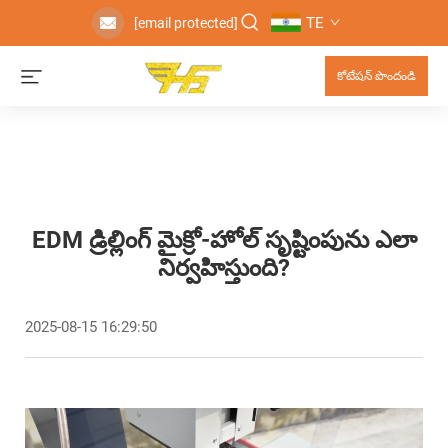
TE
[email protected]
కోటేషన్ పొందండి
EDM డ్రిల్లింగ్ మైక్రో-హోల్ సృష్టింపును ఎలా
నిర్వహిస్తుంది?
2025-08-15 16:29:50