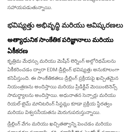
సహాయపడుతున్నాయి.
భవిష్యత్తు అభివృద్ధి మరియు ఆవిష్కరణలు
అత్యాధునిక సాంకేతిక పరిజ్ఞానాలు మరియు
ఏకీకరణ
కృత్రిమ మేధస్సు మరియు మెషీన్ లెర్నింగ్ అల్గోరిథమ్‌లను
ఏకీకరించడం ద్వారా EDM డ్రిల్లింగ్ భవిష్యత్తు అనుకూలంగా
కనిపిస్తుంది. ఈ సాంకేతికతలు డ్రిల్లింగ్ ప్రక్రియపై ఖచ్చితమైన
నియంత్రణను అందిస్తాయి మరియు ప్రిడిక్టివ్ మెయింటెనెన్స్
సామర్థ్యాలను అందిస్తాయి. అధునాతన సెన్సార్లు మరియు
రియల్-టైమ్ మానిటరింగ్ సిస్టమ్లు కూడా ప్రక్రియ స్థిరత్వం
మరియు విశ్వసనీయతను మెరుగుపరుస్తున్నాయి.
డ్రిల్లింగ్ వేగం మరియు ఖచ్చితత్వాన్ని పెంచడం మరియు