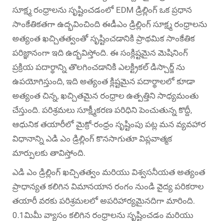
సూక్ష్మ రంధ్రాలను సృష్టించడంలో EDM డ్రిల్లింగ్ ఒక ప్రధాన
సాంకేతికతగా ఉద్భవించింది
ఈడీఎం డ్రిల్లింగ్
సూక్ష్మ రంధ్రాలను
అత్యంత ఖచ్చితత్వంతో సృష్టించడానికి ప్రాథమిక సాంకేతిక
పరిజ్ఞానంగా ఇది ఉద్భవిస్తోంది. ఈ సంక్లిష్టమైన మెషినింగ్
ప్రక్రియ పదార్థాన్ని తొలగించడానికి ఎలక్ట్రికల్ డిస్చార్జ్ ను
ఉపయోగిస్తుంది, ఇది అత్యంత క్లిష్టమైన పదార్థాలలో కూడా
అత్యంత చిన్న, ఖచ్చితమైన రంధ్రాల ఉత్పత్తిని సాధ్యమంతు
చేస్తుంది. పరిశ్రమలు సూక్ష్మీకరణ పరిధిని పెంచుతున్న కొద్దీ,
ఆధునిక తయారీలో మైక్రో-రంధ్రం సృష్టింపు పట్ల మన వ్యవహార
విధానాన్ని ఎడి ఎం డ్రిల్లింగ్ కొనసాగుతూ విప్లవాత్మక
మార్పులకు తావిస్తోంది.
ఎడి ఎం డ్రిల్లింగ్ ఖచ్చితత్వం మరియు విశ్వసనీయత అత్యంత
ప్రాధాన్యత కలిగిన విమానయాన రంగం నుండి వైద్య పరికరాల
తయారీ వరకు పరిశ్రమలలో అపరిహార్యమైనదిగా మారింది.
0.1మిమీ వ్యాసం కలిగిన రంధ్రాలను సృష్టించడం మరియు