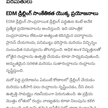
పరిమితులు
EDM డ్రిల్లింగ్ సాంకేతికత యొక్క ప్రయోజనాలు
EDM డ్రిల్లింగ్ సాంప్రదాయిక డ్రిల్లింగ్ పద్ధతుల కంటే అనేక
ప్రత్యేక ప్రయోజనాలను అందిస్తుంది. ఇది యాంత్రిక
సంప్రదాయాలు లేకుండా అత్యంత కఠినమైన పదార్థాలను
ప్రాసెస్ చేయగలదు, పనిముట్టు ధరిస్తారు మరియు విచ్ఛిన్నం
సంబంధిత సమస్యలను తొలగిస్తుంది. అధిక అంశ నిష్పత్తులతో
లోతైన రంధ్రాలను ఉత్పత్తి చేయడం కూడా సాధ్యమవుతుంది,
అద్భుతమైన సరళత మరియు సుతారంధ్రాలను రంధ్రాలను
సృష్టిస్తుంది.
మరో పెద్ద ప్రయోజనం ఏమంటే కోణాలలో డ్రిల్లింగ్ చేయడం
మరియు ఒకేసారి పలు రంధ్రాలను సృష్టించడం, దీని వలన
ఉత్పత్తి సామర్థ్యం గణనీయంగా పెరుగుతుంది. ఈ ప్రక్రియ
మొత్తం లోతులో రంధ్రం నాణ్యతను కూడా నిలుపును కలిగి
ఉంటుంది, ఇది ఖచ్చితమైన అప్లికేషన్లలో చాలా ముఖ్యమైన