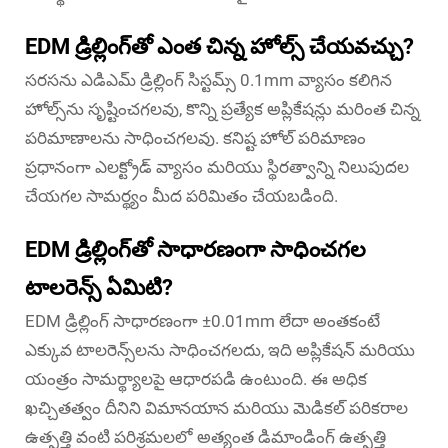
EDM డ్రిల్లింగ్‌తో ఎంత చిన్న హోల్స్ చేయవచ్చు?
సరసను ఎడిఎమ్ డ్రిల్లింగ్ సిస్టమ్స్ 0.1mm వ్యాసం కలిగిన
హోల్స్‌ను సృష్టించగలవు, కొన్ని ప్రత్యేక అప్లికేషన్లు మరింత చిన్న
పరిమాణాలను సాధించగలవు. కనిష్ట హోల్ పరిమాణం
ప్రధానంగా ఎలక్ట్రోడ్ వ్యాసం మరియు స్థిరత్వాన్ని నిలుపుదల
చేయగల సామర్థ్యం మీద పరిమితం చేయబడింది.
EDM డ్రిల్లింగ్‌తో సాధారణంగా సాధించగల
టాలరెన్స్ ఏమిటి?
EDM డ్రిల్లింగ్ సాధారణంగా ±0.01mm లేదా అంతకంటే
ఎక్కువ టాలరెన్స్‌లను సాధించగలదు, ఇది అప్లికేషన్ మరియు
యంత్రం సామర్థ్యాలపై ఆధారపడి ఉంటుంది. ఈ అధిక
ఖచ్చితత్వం దీనిని విమానయాన మరియు మెడికల్ పరికరాల
ఉత్పత్తి వంటి పరిశ్రమలలో అత్యంత డిమాండింగ్ ఉత్పత్తి