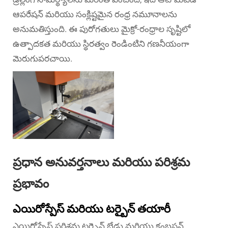
ఆపరేషన్ మరియు సంక్లిష్టమైన రంధ్ర నమూనాలను
అనుమతిస్తుంది. ఈ పురోగతులు మైక్రో-రంధ్రాల సృష్టిలో
ఉత్పాదకత మరియు స్థిరత్వం రెండింటిని గణనీయంగా
మెరుగుపరచాయి.
ప్రధాన అనువర్తనాలు మరియు పరిశ్రమ
ప్రభావం
ఎయిరోస్పేస్ మరియు టర్బైన్ తయారీ
ఎయిరోస్పేస్ పరిశ్రమ టర్బైన్ బ్లేడ్లు మరియు కంబషన్