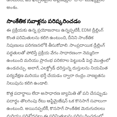
అంశం.
సాంకేతిక సవాళ్లను పరిష్కరించడం
ఈ ప్రక్రియకు ఉన్న ప్రయోజనాలు ఉన్నప్పటికీ, EDM డ్రిల్లింగ్
కొంత పరిమితులను కలిగి ఉంటుంది, దీనిని సాంకేతిక
నిపుణులు పరిగణనలోకి తీసుకోవాలి. సాంప్రదాయిక డ్రిల్లింగ్
పద్ధతులతో పోలిస్తే ప్రక్రియ వేగం సాధారణంగా నెమ్మదిగా
ఉంటుంది మరియు ప్రారంభ పరికరాల పెట్టుబడి పెద్ద మొత్తంలో
ఉండవచ్చు. అలాగే, ఎలక్ట్రోడ్ ధరిస్తున్న దుస్తులను నియమిత
పర్యవేక్షణ మరియు భర్తీ చేయడం ద్వారా రంధ్రం నాణ్యతను
నిలుపును కలిగి ఉండాలి.
కొత్త పదార్థాలు లేదా అసాధారణ జ్యామితి తో పని చేసప్పుడు
పదార్థం తొలగింపు రేటు ఆప్టిమైజేషన్ ఒక కొనసాగే సవాలుగా
ఉంటుంది. అయినప్పటికీ, కొనసాగే సాంకేతిక మెరుగుదలలు
మరియు పరిశోధనలు ఈ పరిమితులను పరిష్కరించడంలో