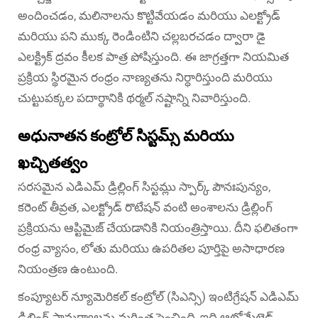
అందించడం, మలినాలను కొట్టివేయడం మరియు ఎలక్ట్రోడ్
మరియు పని ముక్క రెండింటిని చల్లబరచడం ద్వారా డై
ఎలక్ట్రిక్ ద్రవం కీలక పాత్ర పోషిస్తుంది. ఈ జాగ్రత్తగా నియమిత
ప్రక్రియ స్థిరమైన రంధ్రం నాణ్యతను నిర్ధారిస్తుంది మరియు
చుట్టుపక్కల పదార్థానికి థర్మల్ నష్టాన్ని నివారిస్తుంది.
అధునాతన కంట్రోల్ సిస్టమ్స్ మరియు
ఖచ్చితత్వం
సరసమైన ఎడిఎమ్ డ్రిల్లింగ్ సిస్టమ్లు స్పార్క్ పౌనఃపున్యం,
కరెంట్ తీవ్రత, ఎలక్ట్రోడ్ రొటేషన్ వంటి అంశాలను డ్రిల్లింగ్
ప్రక్రియను ఆప్టిమైజ్ చేయడానికి నియంత్రిస్తాయి. దీని ఫలితంగా
రంధ్ర వ్యాసం, లోతు మరియు ఉపరితల పూర్తిపై అసాధారణ
నియంత్రణ ఉంటుంది.
కంప్యూటర్ న్యూమెరికల్ కంట్రోల్ (సిఎన్సి) ఇంటిగ్రేషన్ ఎడిఎమ్
డ్రిల్లింగ్ సామర్థ్యాలను మరింత పెంచింది, ఇది ఆటోమేటెడ్