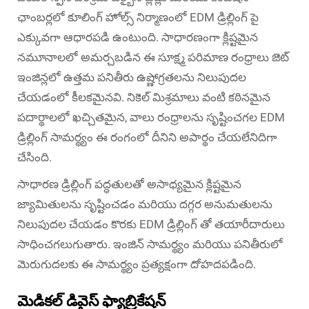
ఛాంబర్లలో కూలింగ్ హోల్స్ నిర్మాణంలో EDM డ్రిల్లింగ్ పై
ఎక్కువగా ఆధారపడి ఉంటుంది. సాధారణంగా క్లిష్టమైన
నమూనాలలో అమర్చబడిన ఈ సూక్ష్మ పరిమాణ రంధ్రాలు జెట్
ఇంజిన్లలో ఉత్తమ పనితీరు ఉష్ణోగ్రతలను నిలుపుదల
చేయడంలో కీలకమైనవి. నికెల్ మిశ్రమాలు వంటి కఠినమైన
పదార్థాలలో ఖచ్చితమైన, వాలు రంధ్రాలను సృష్టించగల EDM
డ్రిల్లింగ్ సామర్థ్యం ఈ రంగంలో దీనిని అపార్థం చేయలేనిదిగా
చేసింది.
సాధారణ డ్రిల్లింగ్ పద్ధతులతో అసాధ్యమైన క్లిష్టమైన
జ్యామితులను సృష్టించడం మరియు దగ్గర అనుమతులను
నిలుపుదల చేయడం కొరకు EDM డ్రిల్లింగ్ తో తయారీదారులు
సాధించగలుగుతారు. ఇంజిన్ సామర్థ్యం మరియు పనితీరులో
మెరుగుదలకు ఈ సామర్థ్యం ప్రత్యక్షంగా దోహదపడింది.
మెడికల్ డివైస్ ఫ్యాబ్రికేషన్