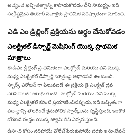
అత్యంత ఖచ్చితత్వాన్ని కాపాడుకోవడం దీని సామర్థ్యం ఇది
సంక్లిష్టమైన తయారీ సవాళ్లకు ప్రాథమిక పరిష్కారంగా మారింది.
ఎడి ఎం డ్రిల్లింగ్ ప్రక్రియను అర్థం చేసుకోవడం
ఎలక్ట్రికల్ డిస్చార్జ్ మెషినింగ్ యొక్క ప్రాథమిక
సూత్రాలు
ఈడీఎం డ్రిల్లింగ్ ప్రాథమికంగా ఎలక్ట్రోడ్ మరియు పని ముక్క
మధ్య ఎలక్ట్రికల్ డిస్చార్జి సూత్రంపై ఆధారపడి ఉంటుంది.
స్పార్క్ ఎరోజన్ గా పిలువబడే ఈ ప్రక్రియ డై ఎలక్ట్రిక్ ద్రవ
పరిసరాలలో జరుగుతుంది. ఎలక్ట్రోడ్ మరియు పని ముక్క
మధ్య ఎలక్ట్రికల్ కరెంట్ ప్రయాణించినప్పుడు, ఇది ఖచ్చితంగా
పదార్థాన్ని తొలగించే క్రమపోలిక స్పార్క్‌లను సృష్టిస్తుంది, ఇంకొక
కోరబడే రంధ్రం యొక్క జ్యామితిని ఏర్పరుస్తుంది.
డిస్చార్జి కోసం సరిపోయే వోల్టేజ్ పేరుకుపోయే వరకు ఇన్సులేషన్