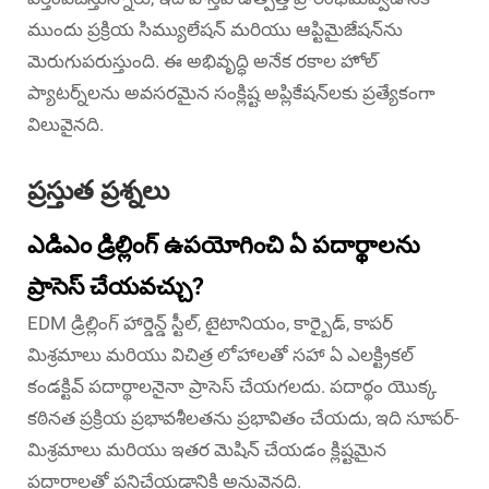
ముందు ప్రక్రియ సిమ్యులేషన్ మరియు ఆప్టిమైజేషన్‌ను
మెరుగుపరుస్తుంది. ఈ అభివృద్ధి అనేక రకాల హోల్
ప్యాటర్న్‌లను అవసరమైన సంక్లిష్ట అప్లికేషన్‌లకు ప్రత్యేకంగా
విలువైనది.
ప్రస్తుత ప్రశ్నలు
ఎడిఎం డ్రిల్లింగ్ ఉపయోగించి ఏ పదార్థాలను
ప్రాసెస్ చేయవచ్చు?
EDM డ్రిల్లింగ్ హార్డెన్డ్ స్టీల్, టైటానియం, కార్బైడ్, కాపర్
మిశ్రమాలు మరియు విచిత్ర లోహాలతో సహా ఏ ఎలక్ట్రికల్
కండక్టివ్ పదార్థాలనైనా ప్రాసెస్ చేయగలదు. పదార్థం యొక్క
కఠినత ప్రక్రియ ప్రభావశీలతను ప్రభావితం చేయదు, ఇది సూపర్-
మిశ్రమాలు మరియు ఇతర మెషిన్ చేయడం క్లిష్టమైన
పదార్థాలతో పనిచేయడానికి అనువైనది.