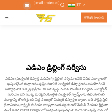
[email protected]
TE
కోటేషన్ పొందండి
ఎడిఎం డ్రిల్లింగ్ సర్వీసు
ఎడిఎం (ఎలక్ట్రికల్ డిస్చార్జ్ మషినింగ్) డ్రిల్లింగ్ సర్వీసు అనేది వివిధ పదార్థాలలో
ఖచ్చితమైన రంధ్రాలను సృష్టించడానికి ఎలక్ట్రికల్ డిస్చార్జ్‌లను ఉపయోగించే
అత్యాధునిక ఉత్పత్తి ప్రక్రియ. ఈ అభివృద్ధి చెందిన సాంకేతిక పరిజ్ఞానం ఎలక్ట్రోడ్
మరియు పని ముక్క మధ్య నియంత్రిత ఎలక్ట్రికల్ స్పార్క్‌లను ఉపయోగించి
పదార్థాన్ని తొలగిస్తుంది, పెద్ద సంఖ్యలో విద్యుత్ డిస్చార్జ్‌ల ద్వారా. ఇది హార్డెన్డ్ స్టీల్,
టైటానియం, కార్బైడ్ మరియు సాంప్రదాయిక పద్ధతులతో మెషిన్ చేయడం క్లిష్టంగా
ఉండే ఇతర వాహక పదార్థాలలో అత్యంత ఖచ్చితమైన రంధ్రాలను సృష్టించడంలో