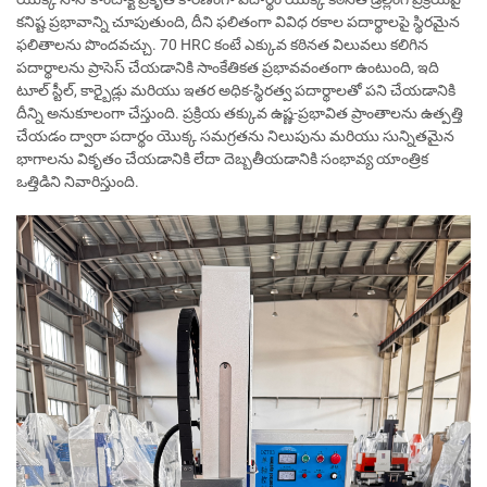
కనిష్ట ప్రభావాన్ని చూపుతుంది, దీని ఫలితంగా వివిధ రకాల పదార్థాలపై స్థిరమైన
ఫలితాలను పొందవచ్చు. 70 HRC కంటే ఎక్కువ కఠినత విలువలు కలిగిన
పదార్థాలను ప్రాసెస్ చేయడానికి సాంకేతికత ప్రభావవంతంగా ఉంటుంది, ఇది
టూల్ స్టీల్, కార్బైడ్లు మరియు ఇతర అధిక-స్థిరత్వ పదార్థాలతో పని చేయడానికి
దీన్ని అనుకూలంగా చేస్తుంది. ప్రక్రియ తక్కువ ఉష్ణ-ప్రభావిత ప్రాంతాలను ఉత్పత్తి
చేయడం ద్వారా పదార్థం యొక్క సమగ్రతను నిలుపును మరియు సున్నితమైన
భాగాలను వికృతం చేయడానికి లేదా దెబ్బతీయడానికి సంభావ్య యాంత్రిక
ఒత్తిడిని నివారిస్తుంది.