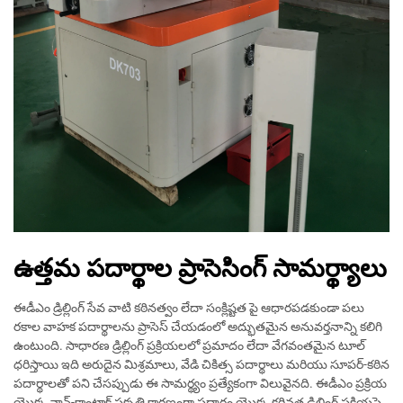
ఉత్తమ పదార్థాల ప్రాసెసింగ్ సామర్థ్యాలు
ఈడీఎం డ్రిల్లింగ్ సేవ వాటి కఠినత్వం లేదా సంక్లిష్టత పై ఆధారపడకుండా పలు
రకాల వాహక పదార్థాలను ప్రాసెస్ చేయడంలో అద్భుతమైన అనువర్తనాన్ని కలిగి
ఉంటుంది. సాధారణ డ్రిల్లింగ్ ప్రక్రియలలో ప్రమాదం లేదా వేగవంతమైన టూల్
ధరిస్తాయి ఇది అరుదైన మిశ్రమాలు, వేడి చికిత్స పదార్థాలు మరియు సూపర్-కఠిన
పదార్థాలతో పని చేసప్పుడు ఈ సామర్థ్యం ప్రత్యేకంగా విలువైనది. ఈడీఎం ప్రక్రియ
యొక్క నాన్-కాంటాక్ట్ ప్రకృతి కారణంగా పదార్థం యొక్క కఠినత డ్రిల్లింగ్ ప్రక్రియపై