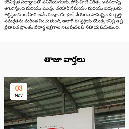
కఠినీకృత పదార్థాలతో పనిచేయగలదు, పోస్ట్-హీట్ చికిత్స అవసరాన్ని
తొలగిస్తుంది మరియు మొత్తం తయారీ సమయం మరియు ఖర్చులను
తగ్గిస్తుంది. ఒకేసారి అనేక రంధ్రాలను డ్రిల్ చేయగల సామర్థ్యం ఉత్పత్తి
సమర్థతను మరింత పెంచుతుంది, అలాగే ఈ ప్రక్రియ యొక్క కనిష్ట ఉష్ణ-
ప్రభావిత ప్రాంతం పదార్థ లక్షణాల నిలుపుదలకు సహాయపడుతుంది.
తాజా వార్తలు
03
Nov