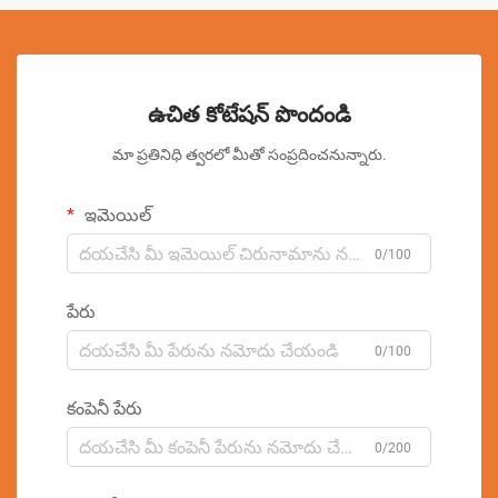
ఉచిత కోటేషన్ పొందండి
మా ప్రతినిధి త్వరలో మీతో సంప్రదించనున్నారు.
ఇమెయిల్
0/100
పేరు
0/100
కంపెనీ పేరు
0/200