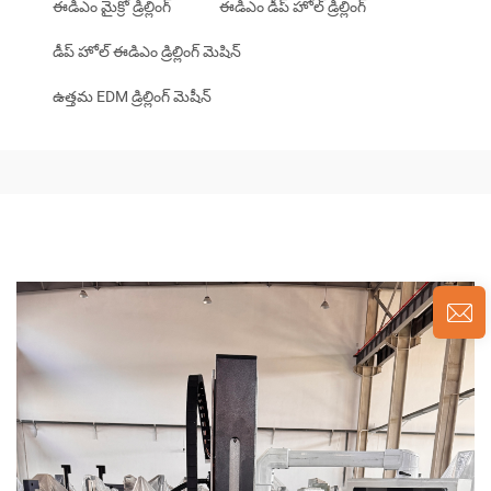
ఈడిఎం మైక్రో డ్రిల్లింగ్
ఈడిఎం డీప్ హోల్ డ్రిల్లింగ్
డీప్ హోల్ ఈడిఎం డ్రిల్లింగ్ మెషిన్
ఉత్తమ EDM డ్రిల్లింగ్ మెషీన్