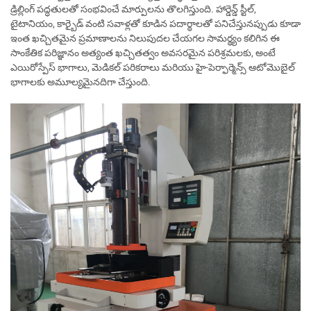
డ్రిల్లింగ్ పద్ధతులతో సంభవించే మార్పులను తొలగిస్తుంది. హార్డెన్డ్ స్టీల్,
టైటానియం, కార్బైడ్ వంటి సవాళ్లతో కూడిన పదార్థాలతో పనిచేస్తునప్పుడు కూడా
ఇంత ఖచ్చితమైన ప్రమాణాలను నిలుపుదల చేయగల సామర్థ్యం కలిగిన ఈ
సాంకేతిక పరిజ్ఞానం అత్యంత ఖచ్చితత్వం అవసరమైన పరిశ్రమలకు, అంటే
ఎయిరోస్పేస్ భాగాలు, మెడికల్ పరికరాలు మరియు హై-పెర్ఫార్మెన్స్ ఆటోమొబైల్
భాగాలకు అమూల్యమైనదిగా చేస్తుంది.