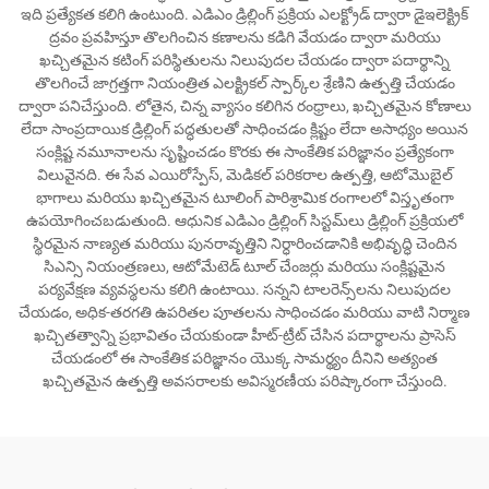
ఇది ప్రత్యేకత కలిగి ఉంటుంది. ఎడిఎం డ్రిల్లింగ్ ప్రక్రియ ఎలక్ట్రోడ్ ద్వారా డైఇలెక్ట్రిక్
ద్రవం ప్రవహిస్తూ తొలగించిన కణాలను కడిగి వేయడం ద్వారా మరియు
ఖచ్చితమైన కటింగ్ పరిస్థితులను నిలుపుదల చేయడం ద్వారా పదార్థాన్ని
తొలగించే జాగ్రత్తగా నియంత్రిత ఎలక్ట్రికల్ స్పార్క్‌ల శ్రేణిని ఉత్పత్తి చేయడం
ద్వారా పనిచేస్తుంది. లోతైన, చిన్న వ్యాసం కలిగిన రంధ్రాలు, ఖచ్చితమైన కోణాలు
లేదా సాంప్రదాయిక డ్రిల్లింగ్ పద్ధతులతో సాధించడం క్లిష్టం లేదా అసాధ్యం అయిన
సంక్లిష్ట నమూనాలను సృష్టించడం కొరకు ఈ సాంకేతిక పరిజ్ఞానం ప్రత్యేకంగా
విలువైనది. ఈ సేవ ఎయిరోస్పేస్, మెడికల్ పరికరాల ఉత్పత్తి, ఆటోమొబైల్
భాగాలు మరియు ఖచ్చితమైన టూలింగ్ పారిశ్రామిక రంగాలలో విస్తృతంగా
ఉపయోగించబడుతుంది. ఆధునిక ఎడిఎం డ్రిల్లింగ్ సిస్టమ్‌లు డ్రిల్లింగ్ ప్రక్రియలో
స్థిరమైన నాణ్యత మరియు పునరావృత్తిని నిర్ధారించడానికి అభివృద్ధి చెందిన
సిఎన్సి నియంత్రణలు, ఆటోమేటెడ్ టూల్ చేంజర్లు మరియు సంక్లిష్టమైన
పర్యవేక్షణ వ్యవస్థలను కలిగి ఉంటాయి. సన్నని టాలరెన్స్‌లను నిలుపుదల
చేయడం, అధిక-తరగతి ఉపరితల పూతలను సాధించడం మరియు వాటి నిర్మాణ
ఖచ్చితత్వాన్ని ప్రభావితం చేయకుండా హీట్-ట్రీట్ చేసిన పదార్థాలను ప్రాసెస్
చేయడంలో ఈ సాంకేతిక పరిజ్ఞానం యొక్క సామర్థ్యం దీనిని అత్యంత
ఖచ్చితమైన ఉత్పత్తి అవసరాలకు అవిస్మరణీయ పరిష్కారంగా చేస్తుంది.