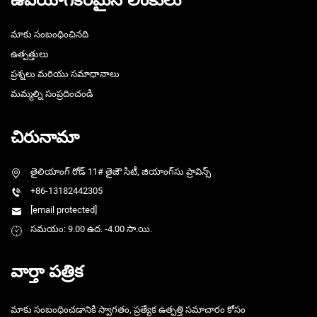
మాకు సంబంధించినది
ఉత్పత్తులు
ప్రశ్నలు మరియు సమాధానాలు
మమ్మల్ని సంప్రదించండి
చిరునామా
తైలియాంగ్ రోడ్ 11# తైజౌ సిటీ, జియాంగ్‌సు ప్రావిన్స్
+86-13182442305
[email protected]
సమయం: 9.00 ఉద. -4.00 సా.యి.
వార్తా పత్రిక
మాకు సంబంధించడానికి స్వాగతం, ప్రత్యేక ఉత్పత్తి సమాచారం కోసం