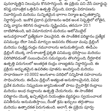
పునరావృత్తిని నిలుపును కొనసాగిస్తుంది. ఈ ప్రక్రియ పని చేసే పదార్థంపై
కనిష్ట యాంత్రిక ఒత్తిడిని ఉత్పత్తి చేస్తుంది, పదార్థం విరూపణను
నివారిస్తుంది మరియు సున్నితమైన భాగాల నిర్మాణ ఖచ్చితత్వాన్ని
నిర్ధారిస్తుంది. ఇంకొక ప్రధాన ప్రయోజనం అధిక అంశ నిష్పత్తిలో లోతైన,
చిన్న వ్యాసం కలిగిన రంధ్రాలను సృష్టించడం, తరచుగా 20:1
దాటిపోతుంది, ఇది విమానయాన మరియు ఆటోమొబైల్
అనువర్తనాలలో ప్రత్యేకంగా విలువైనది. ఈ సాంకేతిక పరిజ్ఞానం ప్రత్యేక
పనిముట్లు లేదా సెటప్ మార్పుల అవసరం లేకుండా వంపు డ్రిల్లింగ్
మరియు సంక్లిష్ట రంధ్రం నమూనాలను అనుమతిస్తుంది. ఈడీఎం
డ్రిల్లింగ్ యొక్క నాన్-కాంటాక్ట్ ప్రకృతి పనిముట్ల ధరిస్తాయి మరియు
విరిగిపోవడంతో సంబంధించిన సమస్యలను తొలగిస్తుంది, దీర్ఘకాలిక
ఉత్పత్తి పరుగులలో అంతర్గత రంధ్రం నాణ్యతను నిర్ధారిస్తుంది. ఈ
ప్రక్రియ అద్భుతమైన ఉపరితల పూతను అందిస్తుంది మరియు
సాధారణంగా ±0.0002 అంగుళాల పరిధిలో సన్నిహిత సహనాలను
సాధించగలదు. ఈడీఎం డ్రిల్లింగ్ అత్యంత అనుకూలమైనది, వివిధ
ప్రవేశ మరియు నిష్క్రమణ జ్యామితులతో పాటు ద్వైపాక్షిక రంధ్రాలు
మరియు అంధ రంధ్రాలను ఉత్పత్తి చేయగలదు. ఈ సాంకేతిక
పరిజ్ఞానం యొక్క ఖచ్చితమైన నియంత్రణ వ్యవస్థలు స్వయంచాలక
పనితీరును అనుమతిస్తాయి, దీంతో శ్రమ ఖర్చులు తగ్గుతాయి
మరియు ఉత్పాదకత పెరుగుతుంది. అలాగే, ఈ ప్రక్రియ పూర్వ-