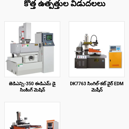
కొత్త ఉత్పత్తుల విడుదలలు
జెడిఎన్సి-350 ఈడిఎమ్ డై
DK7763 సింగిల్-కట్ వైర్ EDM
సింకింగ్ మెషిన్
మెషీన్