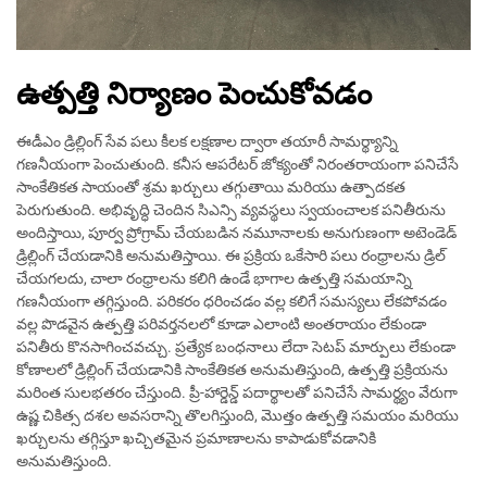
ఉత్పత్తి నిర్యాణం పెంచుకోవడం
ఈడీఎం డ్రిల్లింగ్ సేవ పలు కీలక లక్షణాల ద్వారా తయారీ సామర్థ్యాన్ని
గణనీయంగా పెంచుతుంది. కనీస ఆపరేటర్ జోక్యంతో నిరంతరాయంగా పనిచేసే
సాంకేతికత సాయంతో శ్రమ ఖర్చులు తగ్గుతాయి మరియు ఉత్పాదకత
పెరుగుతుంది. అభివృద్ధి చెందిన సిఎన్సి వ్యవస్థలు స్వయంచాలక పనితీరును
అందిస్తాయి, పూర్వ ప్రోగ్రామ్ చేయబడిన నమూనాలకు అనుగుణంగా అటెండెడ్
డ్రిల్లింగ్ చేయడానికి అనుమతిస్తాయి. ఈ ప్రక్రియ ఒకేసారి పలు రంధ్రాలను డ్రిల్
చేయగలదు, చాలా రంధ్రాలను కలిగి ఉండే భాగాల ఉత్పత్తి సమయాన్ని
గణనీయంగా తగ్గిస్తుంది. పరికరం ధరించడం వల్ల కలిగే సమస్యలు లేకపోవడం
వల్ల పొడవైన ఉత్పత్తి పరివర్తనలలో కూడా ఎలాంటి అంతరాయం లేకుండా
పనితీరు కొనసాగించవచ్చు. ప్రత్యేక బంధనాలు లేదా సెటప్ మార్పులు లేకుండా
కోణాలలో డ్రిల్లింగ్ చేయడానికి సాంకేతికత అనుమతిస్తుంది, ఉత్పత్తి ప్రక్రియను
మరింత సులభతరం చేస్తుంది. ప్రీ-హార్డెన్డ్ పదార్థాలతో పనిచేసే సామర్థ్యం వేరుగా
ఉష్ణ చికిత్స దశల అవసరాన్ని తొలగిస్తుంది, మొత్తం ఉత్పత్తి సమయం మరియు
ఖర్చులను తగ్గిస్తూ ఖచ్చితమైన ప్రమాణాలను కాపాడుకోవడానికి
అనుమతిస్తుంది.