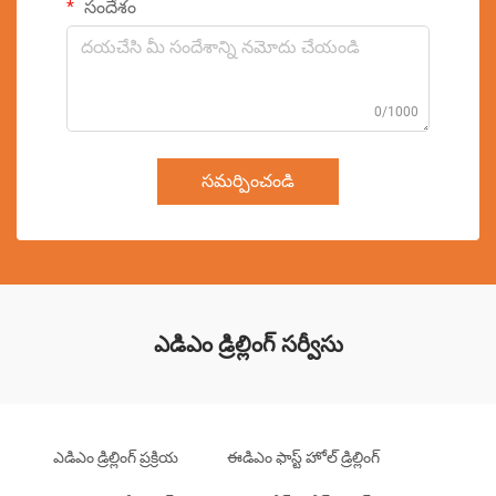
సందేశం
0/1000
సమర్పించండి
ఎడిఎం డ్రిల్లింగ్ సర్వీసు
ఎడిఎం డ్రిల్లింగ్ ప్రక్రియ
ఈడిఎం ఫాస్ట్ హోల్ డ్రిల్లింగ్