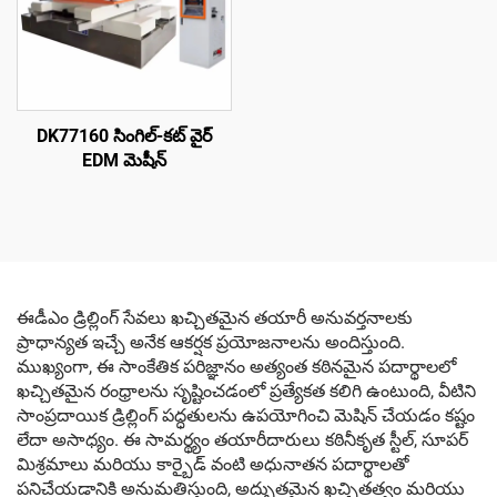
DK77160 సింగిల్-కట్ వైర్
EDM మెషీన్
ఈడీఎం డ్రిల్లింగ్ సేవలు ఖచ్చితమైన తయారీ అనువర్తనాలకు
ప్రాధాన్యత ఇచ్చే అనేక ఆకర్షక ప్రయోజనాలను అందిస్తుంది.
ముఖ్యంగా, ఈ సాంకేతిక పరిజ్ఞానం అత్యంత కఠినమైన పదార్థాలలో
ఖచ్చితమైన రంధ్రాలను సృష్టించడంలో ప్రత్యేకత కలిగి ఉంటుంది, వీటిని
సాంప్రదాయిక డ్రిల్లింగ్ పద్ధతులను ఉపయోగించి మెషిన్ చేయడం కష్టం
లేదా అసాధ్యం. ఈ సామర్థ్యం తయారీదారులు కఠినీకృత స్టీల్, సూపర్
మిశ్రమాలు మరియు కార్బైడ్ వంటి అధునాతన పదార్థాలతో
పనిచేయడానికి అనుమతిస్తుంది, అద్భుతమైన ఖచ్చితత్వం మరియు