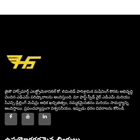
తైజౌ హార్స్‌మార్గ్ ఎలక్ట్రోమెకానికల్ కో. లిమిటెడ్ పారిశ్రామిక మషినింగ్ కొరకు అభివృద్ధి
చెందిన ఎడిఎమ్ పరిష్కారాలను అందిస్తుంది. మా ఫాస్ట్-స్పీడ్ వైర్ ఎడిఎమ్ మరియు
సిఎన్సి డ్రిల్లింగ్ మెషిన్లు అధిక ఖచ్చితత్వం, నమ్మకమైనతనం మరియు సామర్థ్యాన్ని
అందిస్తాయి. ప్రపంచవ్యాప్తంగా విశ్వసనీయం. ఇప్పుడు ధరల వివరాలను కోరండి.
ఉపయోగకరమైన లింకులు