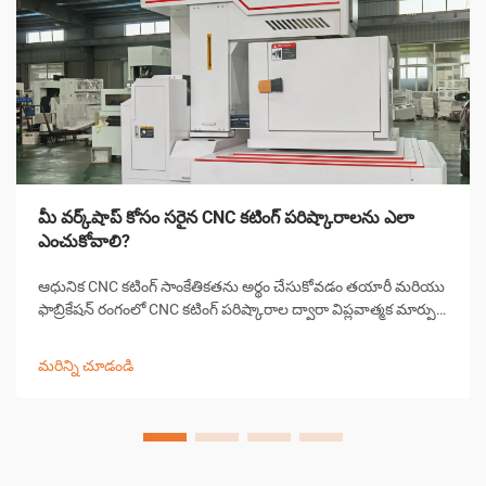
మీ వర్క్‌షాప్ కోసం సరైన CNC కటింగ్ పరిష్కారాలను ఎలా
ఎంచుకోవాలి?
ఆధునిక CNC కటింగ్ సాంకేతికతను అర్థం చేసుకోవడం తయారీ మరియు
ఫాబ్రికేషన్ రంగంలో CNC కటింగ్ పరిష్కారాల ద్వారా విప్లవాత్మక మార్పు
వచ్చింది, ఖచ్చితమైన కటింగ్ పనులను వర్క్‌షాపులు ఎదుర్కొనే
విధానాన్ని మార్చివేసింది. ఈ సంక్లిష్ట వ్యవస్థలు కంప్యూటర్ కలిపి...
మరిన్ని చూడండి