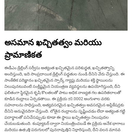
అసమాన ఖచ్చితత్వం మరియు
ప్రామాణికత
ఈడీఎం డ్రిల్లింగ్ సర్వీసు అత్యంత ఖచ్చితమైన పరిశుద్ధత, ఖచ్చితత్వాన్ని
అందిస్తుంది, ఇది సాంప్రదాయిక డ్రిల్లింగ్ పద్ధతుల నుండి దీనిని వేరు చేస్తుంది. ఈ
సాంకేతిక పరిజ్ఞానం ఖచ్చితమైన స్పార్క్ గ్యాప్లు మరియు శక్తి స్థాయిలను
నిలుపునటువంటి సంక్లిష్టమైన నియంత్రణ వ్యవస్థలను ఉపయోగిస్తుంది, దీని
ఫలితంగా స్థిరమైన కృషి కొలతలతో పాటు అధిక నాణ్యత గల ఉపరితలాలతో
కూడిన రంధ్రాలు ఏర్పడతాయి. ఈ ప్రక్రియ ±0.0002 అంగుళాల వరకు
సహనాలను సాధిస్తుంది, అత్యవసరమైన ఖచ్చితత్వం అవసరమైన అప్లికేషన్లకు
దీనిని అనువైనదిగా చేస్తుంది. లోతైన రంధ్రాలను సృష్టించడం లేదా అత్యంత గట్టి
పదార్థాలతో పనిచేసప్పుడు కూడా ఈ స్థాయి ఖచ్చితత్వం నిలుపుదల
చేయబడుతుంది. కంప్యూటర్ ద్వారా నియంత్రించబడే ఈ ప్రక్రియ అనేక భాగాలు
మరియు ఉత్పత్తి పరుగులలో పునరావృత్తిని నిర్ధారిస్తుంది, దీని వలన మానవ