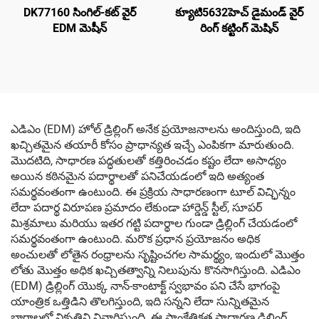
DK77160 సింగిల్-కట్ వైర్
క్యూటి5632హెచ్ డైమండ్ వైర్
EDM మెషీన్
రింగ్ కట్టింగ్ మెషిన్
ఎడిఎం (EDM) హోల్ డ్రిల్లింగ్ అనేక ప్రయోజనాలను అందిస్తుంది, ఇది
ఖచ్చితమైన తయారీ కోసం ప్రాధాన్యత ఇచ్చే ఎంపికగా మారుతుంది.
మొదటిది, సాధారణ పద్ధతులతో కత్తిరించడం కష్టం లేదా అసాధ్యం
అయిన కఠినమైన పదార్థాలతో పనిచేయడంలో ఇది అత్యంత
సమర్థవంతంగా ఉంటుంది. ఈ ప్రక్రియ సాధారణంగా టూల్ విచ్ఛిన్నం
లేదా పదార్థ విరూపణ ప్రమాదం లేకుండా హార్డెన్డ్ స్టీల్, సూపర్
మిశ్రమాలు మరియు ఇతర గట్టి పదార్థాల గుండా డ్రిల్లింగ్ చేయడంలో
సమర్థవంతంగా ఉంటుంది. మరొక ప్రధాన ప్రయోజనం అధిక
అంచులతో లోతైన రంధ్రాలను సృష్టించగల సామర్థ్యం, ఇందులో మొత్తం
లోతు మొత్తం అధిక ఖచ్చితత్వాన్ని నిలుపును కొనసాగిస్తుంది. ఎడిఎం
(EDM) డ్రిల్లింగ్ యొక్క నాన్-కాంటాక్ట్ స్వభావం పని చేసే భాగంపై
యాంత్రిక ఒత్తిడిని తొలగిస్తుంది, ఇది సన్నని లేదా సున్నితమైన
భాగాలలో వికృతిని నివారిస్తుంది. ఈ సాంకేతికత సాధారణ డ్రిల్లింగ్