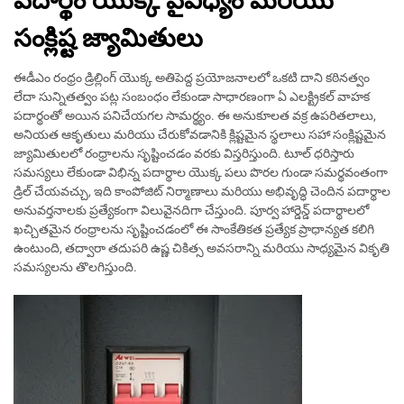
పదార్థం యొక్క వైవిధ్యం మరియు
సంక్లిష్ట జ్యామితులు
ఈడీఎం రంధ్రం డ్రిల్లింగ్ యొక్క అతిపెద్ద ప్రయోజనాలలో ఒకటి దాని కఠినత్వం
లేదా సున్నితత్వం పట్ల సంబంధం లేకుండా సాధారణంగా ఏ ఎలక్ట్రికల్ వాహక
పదార్థంతో అయిన పనిచేయగల సామర్థ్యం. ఈ అనుకూలత వక్ర ఉపరితలాలు,
అనియత ఆకృతులు మరియు చేరుకోవడానికి క్లిష్టమైన స్థలాలు సహా సంక్లిష్టమైన
జ్యామితులలో రంధ్రాలను సృష్టించడం వరకు విస్తరిస్తుంది. టూల్ ధరిస్తారు
సమస్యలు లేకుండా విభిన్న పదార్థాల యొక్క పలు పొరల గుండా సమర్థవంతంగా
డ్రిల్ చేయవచ్చు, ఇది కాంపోజిట్ నిర్మాణాలు మరియు అభివృద్ధి చెందిన పదార్థాల
అనువర్తనాలకు ప్రత్యేకంగా విలువైనదిగా చేస్తుంది. పూర్వ హార్డెన్డ్ పదార్థాలలో
ఖచ్చితమైన రంధ్రాలను సృష్టించడంలో ఈ సాంకేతికత ప్రత్యేక ప్రాధాన్యత కలిగి
ఉంటుంది, తద్వారా తదుపరి ఉష్ణ చికిత్స అవసరాన్ని మరియు సాధ్యమైన వికృతి
సమస్యలను తొలగిస్తుంది.