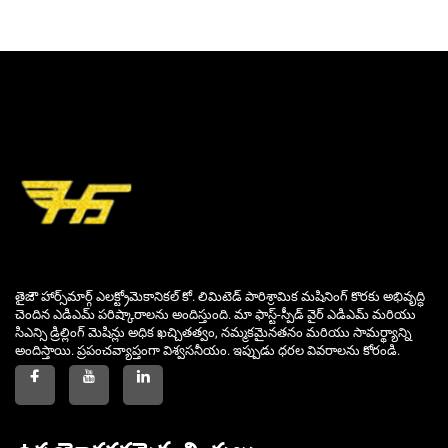
తైజౌ హార్స్‌మార్గ్ ఎలక్ట్రోమెకానికల్ కో. లిమిటెడ్ పారిశ్రామిక మషినింగ్ కొరకు అభివృద్ధి
చెందిన ఎడిఎమ్ పరిష్కారాలను అందిస్తుంది. మా ఫాస్ట్-స్పీడ్ వైర్ ఎడిఎమ్ మరియు
సిఎన్సి డ్రిల్లింగ్ మెషిన్లు అధిక ఖచ్చితత్వం, నమ్మకమైనతనం మరియు సామర్థ్యాన్ని
అందిస్తాయి. ప్రపంచవ్యాప్తంగా విశ్వసనీయం. ఇప్పుడు ధరల వివరాలను కోరండి.