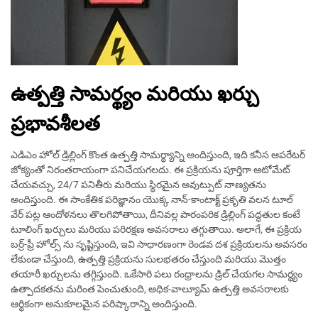
ఉత్పత్తి సామర్థ్యం మరియు ఖర్చు
ప్రభావశీలత
ఎడిఎం హోల్ డ్రిల్లింగ్ కొంత ఉత్పత్తి సామర్థ్యాన్ని అందిస్తుంది, ఇది కనీస ఆపరేటర్
జోక్యంతో నిరంతరాయంగా పనిచేయగలదు. ఈ ప్రక్రియను పూర్తిగా ఆటోమేట్
చేయవచ్చు, 24/7 పనితీరు మరియు స్థిరమైన అవుట్పుట్ నాణ్యతను
అందిస్తుంది. ఈ సాంకేతిక పరిజ్ఞానం యొక్క నాన్-కాంటాక్ట్ ప్రకృతి వలన టూల్
వేర్ పట్ల ఆందోళనలు తొలగిపోతాయి, దీనివల్ల పారంపరిక డ్రిల్లింగ్ పద్ధతుల కంటే
టూలింగ్ ఖర్చులు మరియు పరిరక్షణ అవసరాలు తగ్గుతాయి. అలాగే, ఈ ప్రక్రియ
బర్ర్-ఫ్రీ హోల్స్ ను సృష్టిస్తుంది, ఇవి సాధారణంగా రెండవ దశ ప్రక్రియలను అవసరం
లేకుండా చేస్తుంది, ఉత్పత్తి ప్రక్రియను సులభతరం చేస్తుంది మరియు మొత్తం
తయారీ ఖర్చులను తగ్గిస్తుంది. ఒకేసారి పలు రంధ్రాలను డ్రిల్ చేయగల సామర్థ్యం
ఉత్పాదకతను మరింత పెంచుతుంది, అధిక-వాల్యూమ్ ఉత్పత్తి అవసరాలకు
ఆర్థికంగా అనుకూలమైన పరిష్కారాన్ని అందిస్తుంది.