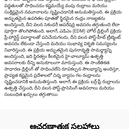
పద్ధతులతో సాధించడం కష్టమయ్యే వంపు రంధ్రాలు మరియు
సంక్లిష్టమైన నమూనాలను సృష్టించడానికి అనుమతిస్తుంది. ఈ ప్రక్రియ
అద్భుతమైన ఉపరితల పూతతో స్థిరమైన రంధ్రం నాణ్యతను
అందిస్తుంది, దీని వలన సెకండరీ ఆపరేషన్ల అవసరం తగ్గుతుంది లేదా
పూర్తిగా తొలగిపోతుంది. అలాగే, ఎడిఎం (EDM) హోల్ డ్రిల్లింగ్ ప్రక్రియ
ప్రీ-హార్డెన్డ్ పదార్థాలతో పనిచేయగలదు, దీని వలన పోస్ట్-హీట్ ట్రీట్మెంట్
అవసరం లేకుండా చేస్తుంది మరియు సంభావ్య వికృతి సమస్యలను
నివారిస్తుంది. ఈ ప్రక్రియ అద్భుతమైన పునరావృత్తి సామర్థ్యాన్ని
అందిస్తుంది, ఇది స్థిరత్వం కీలకమైన హై-వాల్యూమ్ ఉత్పత్తి
అవసరాలకు దీన్ని అనుకూలంగా మారుస్తుంది. ఈ సాంకేతికత
సాధారణ డ్రిల్లింగ్ తో సాధించలేని రూపకల్పన సౌలభ్యాన్ని అందిస్తూ,
ప్రాప్యత కష్టమైన ప్రదేశాలలో చిన్న వ్యాసం గల రంధ్రాలను
సృష్టించడానికి అనుమతిస్తుంది. అలాగే, ఈ ప్రక్రియ బర్ర్-ఫ్రీ రంధ్రాలను
ఉత్పత్తి చేస్తుంది, దీని వలన పోస్ట్-ప్రాసెసింగ్ అవసరాలు మరియు
సంబంధిత ఖర్చులు తగ్గుతాయి.
ఆచరణాత్మక సలహాలు