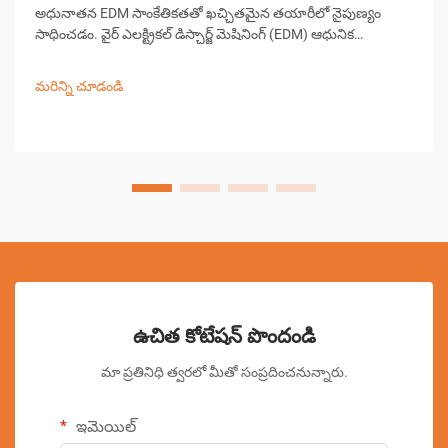
అధునాతన EDM సాంకేతికతతో ఖచ్చితమైన తయారీలో నైపుణ్యం
సాధించడం. వైర్ ఎలక్ట్రికల్ డిస్చార్జ్ మెషినింగ్ (EDM) ఆధునిక
ఖచ్చితమైన తయారీలో ఒక ముఖ్యమైన భాగంగా ఉంది, సంక్లిష్టమైన
ఆకారాలు మరియు సంకీర్ణ డిజైన్‌లను సృష్టించడంలో అసమానమైన
మరిన్ని చూడండి
సామర్థ్యాలను అందిస్తుంది...
ఉచిత కోటేషన్ పొందండి
మా ప్రతినిధి త్వరలో మీతో సంప్రదించనున్నారు.
ఇమెయిల్