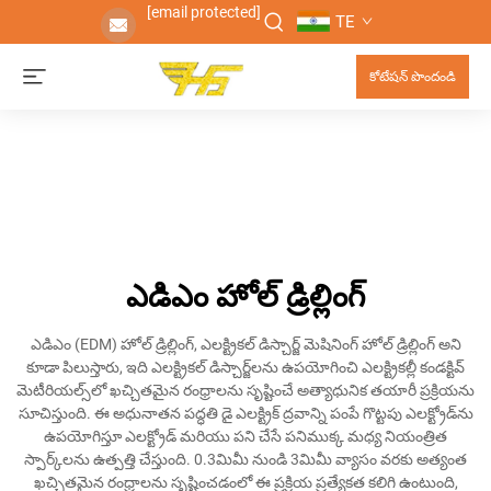
[email protected]
TE
కోటేషన్ పొందండి
ఎడిఎం హోల్ డ్రిల్లింగ్
ఎడిఎం (EDM) హోల్ డ్రిల్లింగ్, ఎలక్ట్రికల్ డిస్చార్జ్ మెషినింగ్ హోల్ డ్రిల్లింగ్ అని
కూడా పిలుస్తారు, ఇది ఎలక్ట్రికల్ డిస్చార్జ్‌లను ఉపయోగించి ఎలక్ట్రికల్లీ కండక్టివ్
మెటీరియల్స్‌లో ఖచ్చితమైన రంధ్రాలను సృష్టించే అత్యాధునిక తయారీ ప్రక్రియను
సూచిస్తుంది. ఈ అధునాతన పద్ధతి డై ఎలక్ట్రిక్ ద్రవాన్ని పంపే గొట్టపు ఎలక్ట్రోడ్‌ను
ఉపయోగిస్తూ ఎలక్ట్రోడ్ మరియు పని చేసే పనిముక్క మధ్య నియంత్రిత
స్పార్క్‌లను ఉత్పత్తి చేస్తుంది. 0.3మిమీ నుండి 3మిమీ వ్యాసం వరకు అత్యంత
ఖచ్చితమైన రంధ్రాలను సృష్టించడంలో ఈ ప్రక్రియ ప్రత్యేకత కలిగి ఉంటుంది,