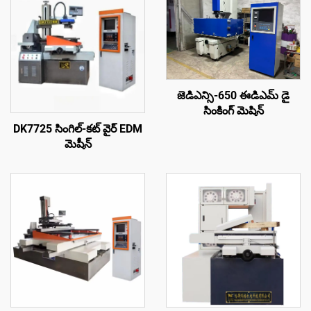
జెడిఎన్సి-650 ఈడిఎమ్ డై
సింకింగ్ మెషిన్
DK7725 సింగిల్-కట్ వైర్ EDM
మెషీన్