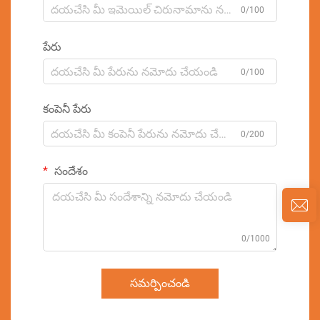
0/100
పేరు
0/100
కంపెనీ పేరు
0/200
సందేశం
0/1000
సమర్పించండి