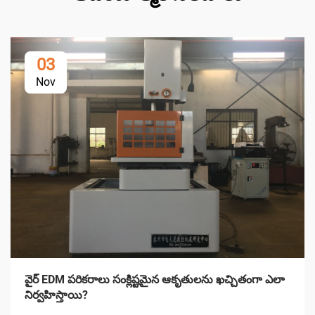
03
Nov
వైర్ EDM పరికరాలు సంక్లిష్టమైన ఆకృతులను ఖచ్చితంగా ఎలా
నిర్వహిస్తాయి?