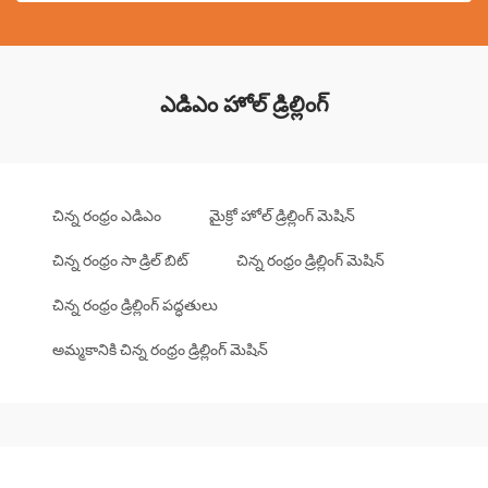
ఎడిఎం హోల్ డ్రిల్లింగ్
చిన్న రంధ్రం ఎడిఎం
మైక్రో హోల్ డ్రిల్లింగ్ మెషిన్
చిన్న రంధ్రం సా డ్రిల్ బిట్
చిన్న రంధ్రం డ్రిల్లింగ్ మెషిన్
చిన్న రంధ్రం డ్రిల్లింగ్ పద్ధతులు
అమ్మకానికి చిన్న రంధ్రం డ్రిల్లింగ్ మెషిన్