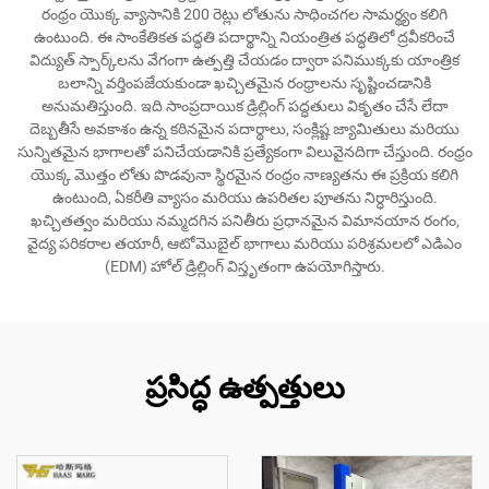
రంధ్రం యొక్క వ్యాసానికి 200 రెట్లు లోతును సాధించగల సామర్థ్యం కలిగి
ఉంటుంది. ఈ సాంకేతికత పద్ధతి పదార్థాన్ని నియంత్రిత పద్ధతిలో ద్రవీకరించే
విద్యుత్ స్పార్క్‌లను వేగంగా ఉత్పత్తి చేయడం ద్వారా పనిముక్కకు యాంత్రిక
బలాన్ని వర్తింపజేయకుండా ఖచ్చితమైన రంధ్రాలను సృష్టించడానికి
అనుమతిస్తుంది. ఇది సాంప్రదాయిక డ్రిల్లింగ్ పద్ధతులు వికృతం చేసే లేదా
దెబ్బతీసే అవకాశం ఉన్న కఠినమైన పదార్థాలు, సంక్లిష్ట జ్యామితులు మరియు
సున్నితమైన భాగాలతో పనిచేయడానికి ప్రత్యేకంగా విలువైనదిగా చేస్తుంది. రంధ్రం
యొక్క మొత్తం లోతు పొడవునా స్థిరమైన రంధ్రం నాణ్యతను ఈ ప్రక్రియ కలిగి
ఉంటుంది, ఏకరీతి వ్యాసం మరియు ఉపరితల పూతను నిర్ధారిస్తుంది.
ఖచ్చితత్వం మరియు నమ్మదగిన పనితీరు ప్రధానమైన విమానయాన రంగం,
వైద్య పరికరాల తయారీ, ఆటోమొబైల్ భాగాలు మరియు పరిశ్రమలలో ఎడిఎం
(EDM) హోల్ డ్రిల్లింగ్ విస్తృతంగా ఉపయోగిస్తారు.
ప్రసిద్ధ ఉత్పత్తులు