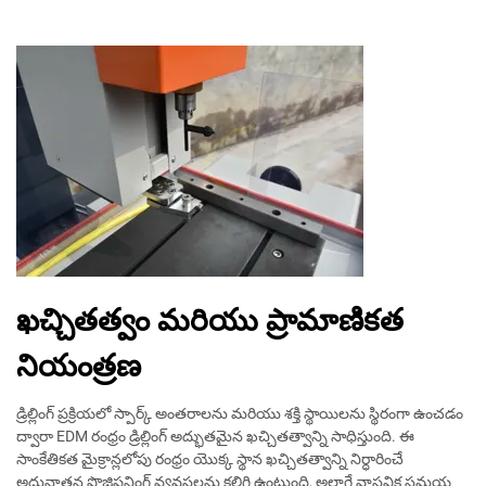
ఖచ్చితత్వం మరియు ప్రామాణికత
నియంత్రణ
డ్రిల్లింగ్ ప్రక్రియలో స్పార్క్ అంతరాలను మరియు శక్తి స్థాయిలను స్థిరంగా ఉంచడం
ద్వారా EDM రంధ్రం డ్రిల్లింగ్ అద్భుతమైన ఖచ్చితత్వాన్ని సాధిస్తుంది. ఈ
సాంకేతికత మైక్రాన్లలోపు రంధ్రం యొక్క స్థాన ఖచ్చితత్వాన్ని నిర్ధారించే
అధునాతన పొజిషనింగ్ వ్యవస్థలను కలిగి ఉంటుంది, అలాగే వాస్తవిక సమయ