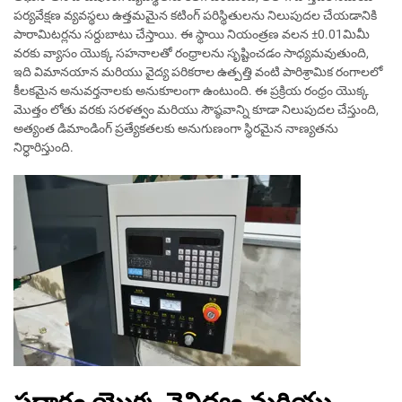
పర్యవేక్షణ వ్యవస్థలు ఉత్తమమైన కటింగ్ పరిస్థితులను నిలుపుదల చేయడానికి
పారామిటర్లను సర్దుబాటు చేస్తాయి. ఈ స్థాయి నియంత్రణ వలన ±0.01మిమీ
వరకు వ్యాసం యొక్క సహనాలతో రంధ్రాలను సృష్టించడం సాధ్యమవుతుంది,
ఇది విమానయాన మరియు వైద్య పరికరాల ఉత్పత్తి వంటి పారిశ్రామిక రంగాలలో
కీలకమైన అనువర్తనాలకు అనుకూలంగా ఉంటుంది. ఈ ప్రక్రియ రంధ్రం యొక్క
మొత్తం లోతు వరకు సరళత్వం మరియు సౌష్ఠవాన్ని కూడా నిలుపుదల చేస్తుంది,
అత్యంత డిమాండింగ్ ప్రత్యేకతలకు అనుగుణంగా స్థిరమైన నాణ్యతను
నిర్ధారిస్తుంది.