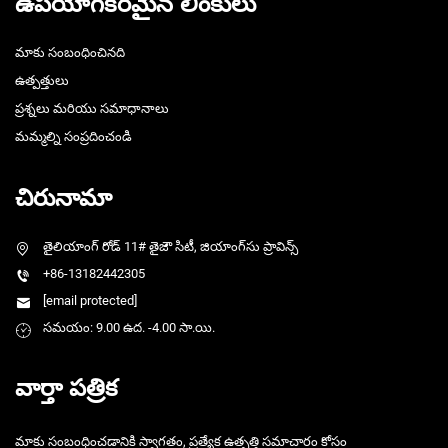
ఉపయోగకరమైన లింకులు
మాకు సంబంధించినది
ఉత్పత్తులు
ప్రశ్నలు మరియు సమాధానాలు
మమ్మల్ని సంప్రదించండి
చిరునామా
తైలియాంగ్ రోడ్ 11# తైజౌ సిటీ, జియాంగ్‌సు ప్రావిన్స్
+86-13182442305
[email protected]
సమయం: 9.00 ఉద. -4.00 సా.యి.
వార్తా పత్రిక
మాకు సంబంధించడానికి స్వాగతం, ప్రత్యేక ఉత్పత్తి సమాచారం కోసం