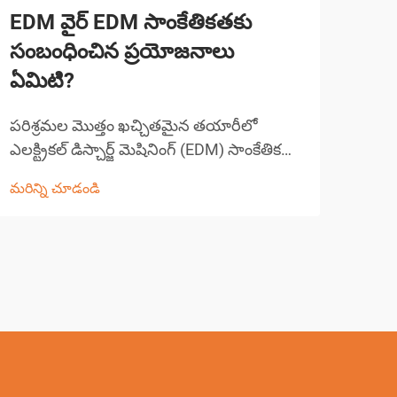
EDM వైర్ EDM సాంకేతికతకు
EDM
సంబంధించిన ప్రయోజనాలు
ఉత్
ఏమిటి?
పెం
పరిశ్రమల మొత్తం ఖచ్చితమైన తయారీలో
ప్రస
ఎలక్ట్రికల్ డిస్చార్జ్ మెషినింగ్ (EDM) సాంకేతికత
పోటీ
విప్లవాన్ని సృష్టించింది, ఇందులో వైర్ EDM
సమర
మరిన్ని చూడండి
మరిన్
ప్రస్తుతం అందుబాటులో ఉన్న అత్యంత పరిణతి
సంక్ల
చెందిన మెషినింగ్ పద్ధతులలో ఒకటిగా
అసమా
నిలుస్తుంది. ఈ అధునాతన తయారీ ప్రక్రియ ఒక
EDM 
క...
విప్ల