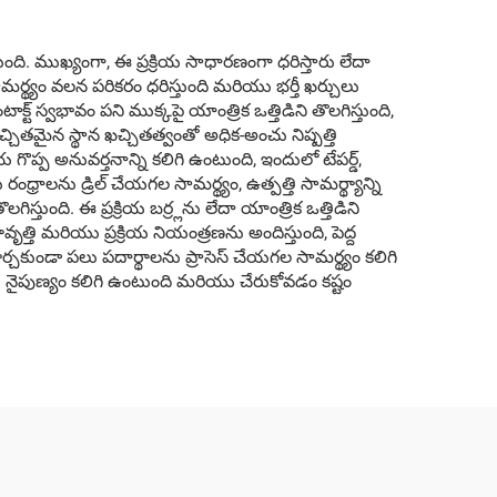
ంది. ముఖ్యంగా, ఈ ప్రక్రియ సాధారణంగా ధరిస్తారు లేదా
మర్థ్యం వలన పరికరం ధరిస్తుంది మరియు భర్తీ ఖర్చులు
్ స్వభావం పని ముక్కపై యాంత్రిక ఒత్తిడిని తొలగిస్తుంది,
ితమైన స్థాన ఖచ్చితత్వంతో అధిక-అంచు నిష్పత్తి
ియ గొప్ప అనువర్తనాన్ని కలిగి ఉంటుంది, ఇందులో టేపర్డ్,
రాలను డ్రిల్ చేయగల సామర్థ్యం, ఉత్పత్తి సామర్థ్యాన్ని
స్తుంది. ఈ ప్రక్రియ బర్ర్లను లేదా యాంత్రిక ఒత్తిడిని
్తి మరియు ప్రక్రియ నియంత్రణను అందిస్తుంది, పెద్ద
 మార్చకుండా పలు పదార్థాలను ప్రాసెస్ చేయగల సామర్థ్యం కలిగి
య నైపుణ్యం కలిగి ఉంటుంది మరియు చేరుకోవడం కష్టం