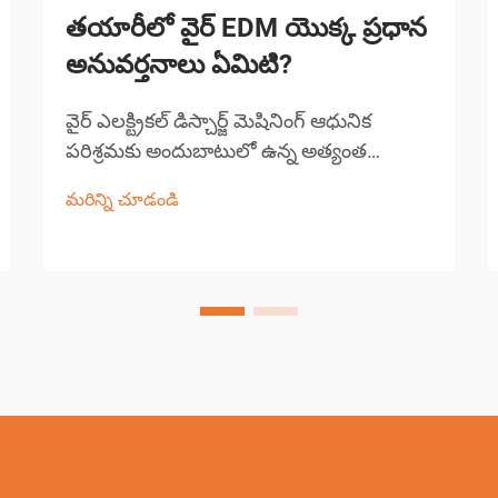
తయారీలో వైర్ EDM యొక్క ప్రధాన
అనువర్తనాలు ఏమిటి?
వైర్ ఎలక్ట్రికల్ డిస్చార్జ్ మెషినింగ్ ఆధునిక
పరిశ్రమకు అందుబాటులో ఉన్న అత్యంత
ఖచ్చితమైన మరియు బహుముఖ తయారీ
మరిన్ని చూడండి
ప్రక్రియలలో ఒకటి. ఈ అధునాతన మెషినింగ్
సాంకేతికత పలుచని వైర్ ఎలక్ట్రోడ్ మరియు పని
ముక్క మధ్య ఎలక్ట్రికల్ డిస్చార్జ్‌లను
ఉపయోగిస్తుంది...