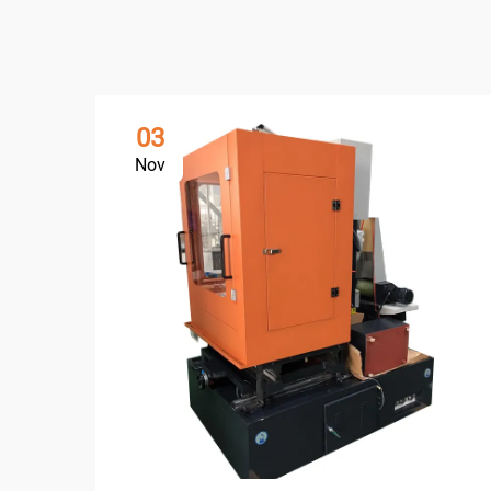
03
Nov