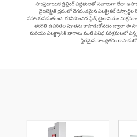
సాంప్రదాయిక డ్రిల్లింగ్ పద్ధతులతో సవాలుగా లేదా అసాధ్య
డైఇలెక్ట్రిక్ ద్రవంలో వేగవంతమైన ఎలక్ట్రికల్ డిస్చార్జ
సహాయపడుతుంది. కఠినీకరించిన స్టీల్, టైటానియం మిశ్రమాల
తరగతి ఉపరితల పూతను కాపాడుకోవడం ద్వారా ఈ సాంకేతికత
మరియు ఎలక్ట్రానిక్ భాగాలు వంటి వివిధ పరిశ్రమలలో వి
స్థిరమైన నాణ్యతను కాపాడుకోవ