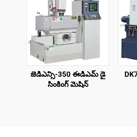
జెడిఎన్సి-350 ఈడిఎమ్ డై
DK77
సింకింగ్ మెషిన్