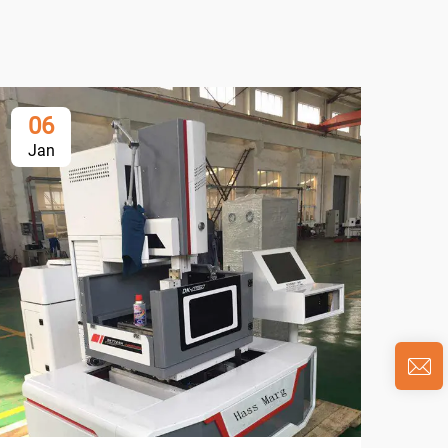
06
0
Jan
Ja