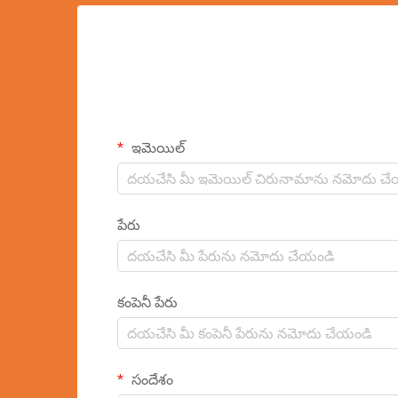
ఇమెయిల్
పేరు
కంపెనీ పేరు
సందేశం