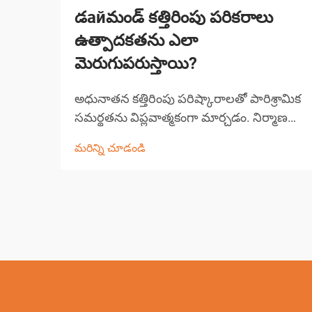
డайమండ్ కత్తిరింపు పరికరాలు
ఉత్పాదకతను ఎలా
మెరుగుపరుస్తాయి?
అధునాతన కత్తిరింపు పరిష్కారాలతో పారిశ్రామిక
సమర్థతను విప్లవాత్మకంగా మార్చడం. నిర్మాణ
మరియు తయారీ రంగాలు సాంకేతిక పురోగతి
మరిన్ని చూడండి
ద్వారా గొప్ప మార్పులను చవిచూశాయి, డైమండ్
కత్తిరింపు పరికరాలు ముందంజలో ఉన్నాయి...