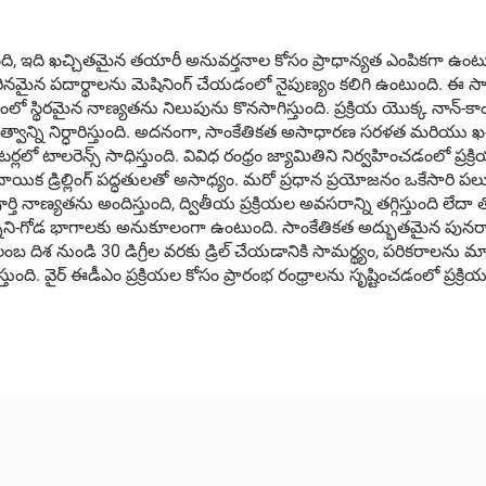
్తుంది, ఇది ఖచ్చితమైన తయారీ అనువర్తనాల కోసం ప్రాధాన్యత ఎంపికగా ఉంటు
ంత కఠినమైన పదార్థాలను మెషినింగ్ చేయడంలో నైపుణ్యం కలిగి ఉంటుంది. ఈ సా
రమైన నాణ్యతను నిలుపును కొనసాగిస్తుంది. ప్రక్రియ యొక్క నాన్-కాంటాక్ట
వాన్ని నిర్ధారిస్తుంది. అదనంగా, సాంకేతికత అసాధారణ సరళత మరియు ఖచ్చ
్లలో టాలరెన్స్ సాధిస్తుంది. వివిధ రంధ్రం జ్యామితిని నిర్వహించడంలో ప్రక్ర
 డ్రిల్లింగ్ పద్ధతులతో అసాధ్యం. మరో ప్రధాన ప్రయోజనం ఒకేసారి పలు రంధ్
్యతను అందిస్తుంది, ద్వితీయ ప్రక్రియల అవసరాన్ని తగ్గిస్తుంది లేదా తొలగి
న్నని-గోడ భాగాలకు అనుకూలంగా ఉంటుంది. సాంకేతికత అద్భుతమైన పునరావృత
గే, లంబ దిశ నుండి 30 డిగ్రీల వరకు డ్రిల్ చేయడానికి సామర్థ్యం, పరికరాలను
 వైర్ ఈడీఎం ప్రక్రియల కోసం ప్రారంభ రంధ్రాలను సృష్టించడంలో ప్రక్రి