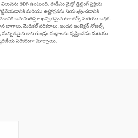
లువను కలిగి ఉంటుంది. ఈడీఎం మైక్రో డ్రిల్లింగ్ ప్రక్రియ
్ని కొట్టివేయడానికి మరియు ఉష్ణోగ్రతను నియంత్రించడానికి
టించడానికి అనుమతిస్తూ ఖచ్చితమైన టాలరెన్స్ మరియు అధిక-
 భాగాలు, మెడికల్ పరికరాలు, ఇంధన ఇంజెక్షన్ నోజిల్స్
 సున్నితమైన కాని గుండ్రం రంధ్రాలను సృష్టించడం మరియు
విస్మరణీయ పరికరంగా మార్చాయి.