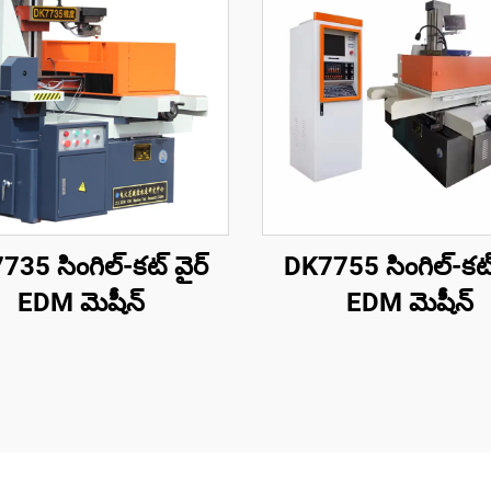
35 సింగిల్-కట్ వైర్
DK7755 సింగిల్-కట్
EDM మెషీన్
EDM మెషీన్