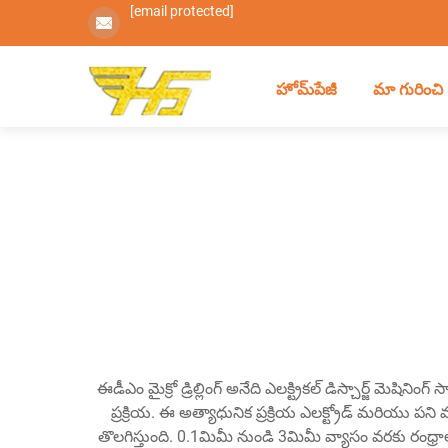
[email protected]
హోమ్‌పేజీ
మా గురించి
ఈడీఎం మైక్రో డ్రిల్లింగ్ అనేది ఎలక్ట్రికల్ డిస్చార్జ్ మెషి
ప్రక్రియ. ఈ అత్యాధునిక ప్రక్రియ ఎలక్ట్రోడ్ మరియు పని మ
తొలగిస్తుంది. 0.1మిమీ నుండి 3మిమీ వ్యాసం వరకు రంధ