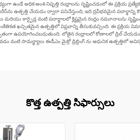
ంగా ఉండే అధిక-అంశ-నిష్పత్తి రంధ్రాలను సృష్టించడంలో ఈ ప్రక్రియ ప్రత్యేక వి
్‌ల సిరీస్‌ను ఉత్పత్తి చేయడం ద్వారా పనిచేస్తుంది, ఇది ద్రవీభవమైన పదార్థాన
ు మరియు కార్బైడ్ల వంటి పదార్థాలలో క్లిష్టమైన రంధ్రం నమూనాలను సృష్
 ఖచ్చితమైన ఉత్పత్తిలో విప్లవాన్ని తీసుకువచ్చింది. ఈ ప్రక్రియ విమాన
స్తృతంగా ఉపయోగించబడుతుంది. లోతైన రంధ్రాలలో కోణాలలో డ్రిల్ చేయడం,
డం వంటి సామర్థ్యాలు ఈడీఎం మైక్రో డ్రిల్లింగ్ ను ఆధునిక ఉత్పత్తిలో అ
కొత్త ఉత్పత్తి సిఫార్సులు