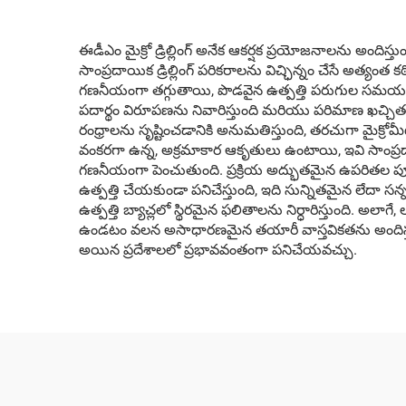
ఈడీఎం మైక్రో డ్రిల్లింగ్ అనేక ఆకర్షక ప్రయోజనాలను అందిస
సాంప్రదాయిక డ్రిల్లింగ్ పరికరాలను విచ్ఛిన్నం చేసే అత్య
గణనీయంగా తగ్గుతాయి, పొడవైన ఉత్పత్తి పరుగుల సమయంలో స్థి
పదార్థం విరూపణను నివారిస్తుంది మరియు పరిమాణ ఖచ్చితత్
రంధ్రాలను సృష్టించడానికి అనుమతిస్తుంది, తరచుగా మైక్రోమీటర
వంకరగా ఉన్న, అక్రమాకార ఆకృతులు ఉంటాయి, ఇవి సాంప్రదాయిక
గణనీయంగా పెంచుతుంది. ప్రక్రియ అద్భుతమైన ఉపరితల పూర్తి నాణ
ఉత్పత్తి చేయకుండా పనిచేస్తుంది, ఇది సున్నితమైన లేదా స
ఉత్పత్తి బ్యాచ్లలో స్థిరమైన ఫలితాలను నిర్ధారిస్తుంది. అలా
ఉండటం వలన అసాధారణమైన తయారీ వాస్తవికతను అందిస్తుంది.
అయిన ప్రదేశాలలో ప్రభావవంతంగా పనిచేయవచ్చు.