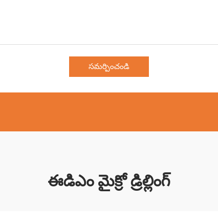
సమర్పించండి
ఈడిఎం మైక్రో డ్రిల్లింగ్