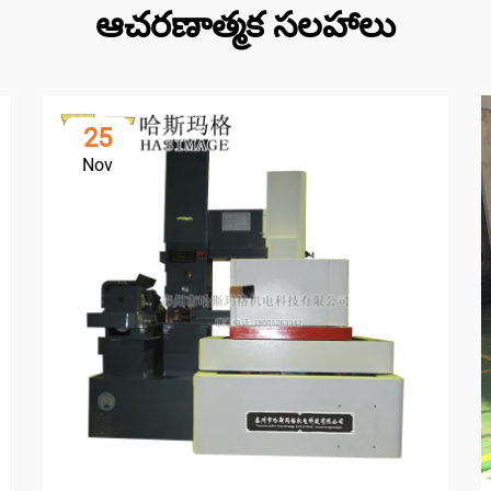
ఆచరణాత్మక సలహాలు
25
Nov