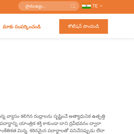
TE
కోటేషన్ పొందండి
మాకు సంపర్కించండి
చిన్న వ్యాసం కలిగిన రంధ్రాలను సృష్టించే అత్యాధునిక ఉత్పత్తి
దార్థాన్ని యాంత్రిక శక్తి కాకుండా దాని ద్రవీభవనం ద్వారా
కేతికత మిన్న. కఠినమైన పదార్థాలతో పనిచేసప్పుడు లేదా