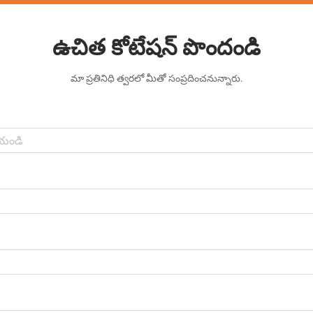
ఉచిత కోటేషన్ పొందండి
మా ప్రతినిధి త్వరలో మీతో సంప్రదించనున్నారు.