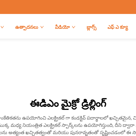
ఉత్పాదనలు
వీడియో
బ్లాగ్స్
ఎఫ్ ఎ క్యూ
ఈడిఎం మైక్రో డ్రిల్లింగ్
నింగ్ సాంకేతికతను ఉపయోగించి ఎలక్ట్రికల్ గా కండక్టివ్ పదార్థాలలో ఖచ్చితమైన, 
ుక్క మధ్య నియంత్రిత ఎలక్ట్రికల్ స్పార్క్‌లను ఉపయోగిస్తుంది, దీని ద్వారా ప
్రాలను అత్యంత ఖచ్చితత్వంతో మరియు పునరావృతంతో సృష్టించడంలో ఈ సాం